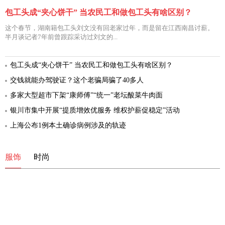
包工头成“夹心饼干” 当农民工和做包工头有啥区别？
这个春节，湖南籍包工头刘文没有回老家过年，而是留在江西南昌讨薪。
半月谈记者7年前曾跟踪采访过刘文的...
包工头成“夹心饼干” 当农民工和做包工头有啥区别？
交钱就能办驾驶证？这个老骗局骗了40多人
多家大型超市下架“康师傅”“统一”老坛酸菜牛肉面
银川市集中开展“提质增效优服务 维权护薪促稳定”活动
上海公布1例本土确诊病例涉及的轨迹
服饰
时尚