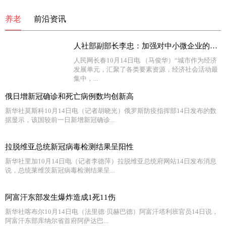
养老
前沿资讯
人社部副部长李忠：加强对中小微企业的服务 营造鼓励创新氛围
人民网长春10月14日电 （马俊华）“城市作为经济
发展单元，汇聚了各类要素资源，经济社会活动最
集中，...
俄日增新冠确诊和死亡病例数均创新高
新华社莫斯科10月14日电（记者胡晓光）俄罗斯防疫指挥部14日发布的数
据显示，该国较前一日新增新冠确诊...
拉脱维亚总统新冠病毒检测结果呈阳性
新华社里加10月14日电（记者李德萍）拉脱维亚总统府网站14日发布消息
说，总统莱维茨新冠病毒检测结果呈...
阿富汗东部发生爆炸造成1死11伤
新华社喀布尔10月14日电（法里德·贝赫巴德）阿富汗塔利班官员14日说，
阿富汗东部库纳尔省首府阿萨达巴...