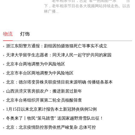
老年相亲节目，岂是“看一热闹图一乐” 当
下，老年相亲节目在各大视频网站持续走热。以吉
林广播...
物流
灯饰
浙江东阳警方通报：剧组因拍摄致猫死亡等事实不成立
天津大学留学生志愿者：同天津人民一起守护共同的家园
北京丰台两地调整为中风险地区
北京市丰台区两地调整为中风险地区
北京：德尔塔变异株关联疫情目前来源明确 传播链条基本
山西洪涝灾害房损农户：搬进新居过新年
北京丰台将组织开展第二轮全员核酸筛查
1月15日以来北京累计报告本土新冠肺炎病例52例
冬奥来了丨牧民“策马踏雪” 送国家越野滑雪队出征！
北京：北京疫情防控形势依然严峻复杂 总体可控