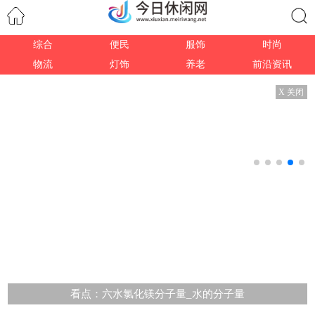
综合
便民
服饰
时尚
搜索
物流
灯饰
养老
前沿资讯
X 关闭
看点：六水氯化镁分子量_水的分子量