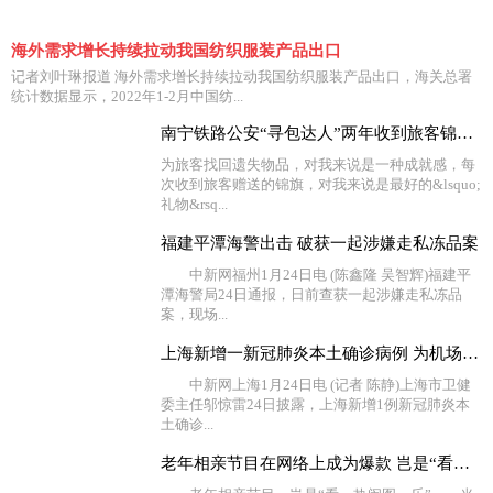
海外需求增长持续拉动我国纺织服装产品出口
记者刘叶琳报道 海外需求增长持续拉动我国纺织服装产品出口，海关总署
统计数据显示，2022年1-2月中国纺...
南宁铁路公安“寻包达人”两年收到旅客锦旗116面
为旅客找回遗失物品，对我来说是一种成就感，每
次收到旅客赠送的锦旗，对我来说是最好的&lsquo;
礼物&rsq...
福建平潭海警出击 破获一起涉嫌走私冻品案
中新网福州1月24日电 (陈鑫隆 吴智辉)福建平
潭海警局24日通报，日前查获一起涉嫌走私冻品
案，现场...
上海新增一新冠肺炎本土确诊病例 为机场工作人员
中新网上海1月24日电 (记者 陈静)上海市卫健
委主任邬惊雷24日披露，上海新增1例新冠肺炎本
土确诊...
老年相亲节目在网络上成为爆款 岂是“看一热闹图一乐”