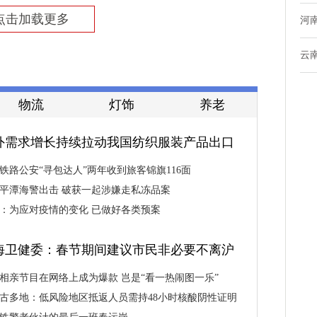
点击加载更多
河
云
物流
灯饰
养老
外需求增长持续拉动我国纺织服装产品出口
铁路公安“寻包达人”两年收到旅客锦旗116面
平潭海警出击 破获一起涉嫌走私冻品案
：为应对疫情的变化 已做好各类预案
海卫健委：春节期间建议市民非必要不离沪
相亲节目在网络上成为爆款 岂是“看一热闹图一乐”
古多地：低风险地区抵返人员需持48小时核酸阴性证明