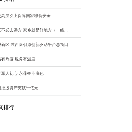
更高层次上保障国家粮食安全
工不必去远方 家乡就是好地方（一线...
咸新区 陕西秦创原创新驱动平台总窗口
与有热度 服务有温度
守军人初心 永葆奋斗底色
南控股资产突破千亿元
闻排行