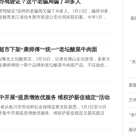
办驾驶证？这个老骗局骗了40多人
驾驶证?这样的老骗局又骗了40多人。3月13日，骗得30多
波被黑龙江省佳木斯市前进公安分局抓获归案。今年1月，
新
时
超市下架“康师傅”“统一”老坛酸菜牛肉面
晚会曝光土坑酸菜后，3月16日，记者在佛山走访发现，多家大
“
架康师傅统一两个品牌的老坛酸菜牛肉面产品。不仅如此，
鸭
新疆
中开展“提质增效优服务 维权护薪促稳定”活动
兰
记者从银川市劳动和社会保障监察支队获悉，3月1日至10月
川市集中开展提质增效优服务、维权护薪促稳定主题实践活
“水
探