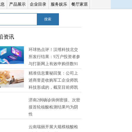
信息
产品展示
企业目录
服务娱乐
餐厅家居
搜索
沿资讯
环球热点评！汉维科技北交
所发行结果：9万户投资者参
与打新网上有效申购倍数91
精准信息董秘回复：公司上
述商誉是收购军工企业师凯
科技形成的，截至目前师凯
技经营状况良好，未发现有减值迹象 环球消息
济南2例确诊病例密接、次密
接首轮核酸检测结果均为阴
性
云南瑞丽开展大规模核酸检