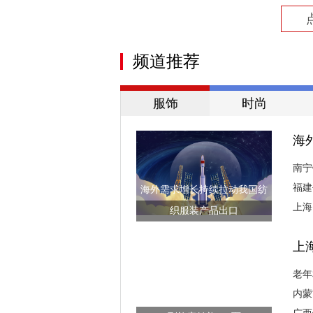
频道推荐
服饰
时尚
海
南宁
福建
海外需求增长持续拉动我国纺
上海
织服装产品出口
上
老年
内蒙
南宁铁路公安“寻包达人”两年收