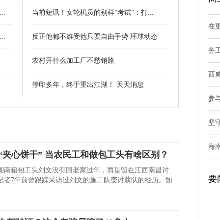
.
当前短讯！女轮机员的别样“考试”：打...
在
.
反正他都不难受他只要自由手势 环球动态
务
.
农村开什么加工厂不愁销路
西
停印多年，终于重出江湖！ 天天消息
参
坚
海
“夹心饼干” 当农民工和做包工头有啥区别？
湖南籍包工头刘文没有回老家过年，而是留在江西南昌讨
要
记者7年前曾跟踪采访过刘文的施工队变讨薪队的经历。如