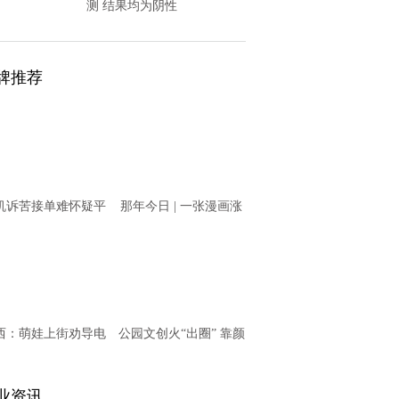
测 结果均为阴性
牌推荐
机诉苦接单难怀疑平
那年今日 | 一张漫画涨
意“卡单” T3出行回
知识之11月20日
应
西：萌娃上街劝导电
公园文创火“出圈” 靠颜
动车骑乘者戴头盔
值更靠内涵
业资讯