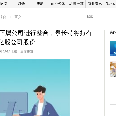
物流
灯饰
养老
前沿资讯
品牌推荐
商业资讯
供求
综合
>
正文
下属公司进行整合，攀长特将持有
前
61亿股公司股份
21:35:52
来源：
界面新闻
倍
科