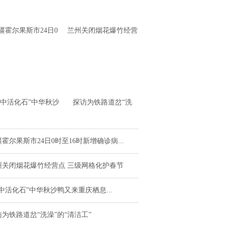
疆霍尔果斯市24日0
兰州关闭烟花爆竹经营
至16时新增确诊病例
点 三级网格化护春节
4例 无症状感
水中活化石”中华秋沙
探访为铁路道岔“洗
又来重庆栖息越冬了
澡”的“清洁工”
霍尔果斯市24日0时至16时新增确诊病...
州关闭烟花爆竹经营点 三级网格化护春节
中活化石”中华秋沙鸭又来重庆栖息...
访为铁路道岔“洗澡”的“清洁工”