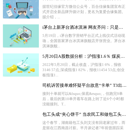
据世纪佳缘官方微信公众号，百合佳缘集团宣布正
式开启全新品牌升级计划，更名为复爱合缘集团。
据介绍，...
i茅台上新茅台酒冰淇淋 网友齐问：只是多少度的？
5月19日，i茅台数字营销平台正式上线仪式活动现
场，全国首家茅台冰淇淋旗舰店开张营业。茅台冰
淇淋旗舰...
5月20日A股数据分析：沪指涨1.6％ 煤炭板块全天走强
2022年5月20日，截止收盘，沪指涨1 6%，报收
3146 57点;深成指涨1 82%，报收11454 53点;创业
板指涨1...
司机诉苦接单难怀疑平台故意“卡单” T3出行回应
接到十单就可以&lsquo;保底&rsquo;，但跑完9单
后，最后的第10单开着车在路上转了近6个小时都
没能接到。T...
包工头成“夹心饼干” 当农民工和做包工头有啥区别？
这个春节，湖南籍包工头刘文没有回老家过年，而
是留在江西南昌讨薪。半月谈记者7年前曾跟踪采