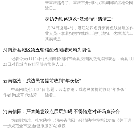
来重庆越冬了。重庆市开州区汉丰湖国家湿地公园
近日...
探访为铁路道岔“洗澡”的“清洁工”
1月24日凌晨4时，湛江站四名身穿黄色线路服的作
业人员正拿着扫把在线路上进行清扫。这群清洁工
其实就是...
河南新县城区第五轮核酸检测结果均为阴性
记者今天(1月24日)从河南省信阳市新县疫情防控指挥部获悉，新县1月
23日对县城内各社区所有常住人口...
云南临沧：戍边民警提前收到“年夜饭”
中新网临沧1月24日电 题：云南临沧：戍边民警提前收到“年夜饭”
作者 陶虎菁 代佶芳 随着...
河南信阳：严禁随意设点层层加码 不得随意对证码查验合
为做到精准、扎实防控，河南省信阳市疫情防控指挥部发布《关于进
一步规范全市交通(健康服务)站点设...