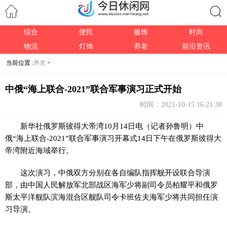
综合
便民
服饰
时尚
搜索
物流
灯饰
养老
前沿资讯
当前位置 :
养老
>
中俄“海上联合-2021”联合军事演习正式开始
时间：2021-10-15 16:21:38
新华社俄罗斯彼得大帝湾10月14日电（记者孙鲁明）中
俄“海上联合-2021”联合军事演习开幕式14日下午在俄罗斯彼得大
帝湾附近海域举行。
这次演习，中俄双方分别在各自编队指挥舰开设联合导演
部，由中国人民解放军北部战区海军少将副司令员柏耀平和俄罗
斯太平洋舰队滨海混合区舰队司令卡班佐夫海军少将共同担任演
习导演。