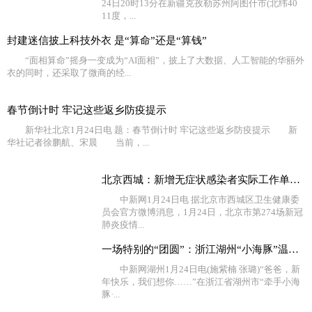
24日20时13分在新疆克孜勒苏州阿图什市(北纬40
11度，...
封建迷信披上科技外衣 是“算命”还是“算钱”
“面相算命”摇身一变成为“AI面相”，披上了大数据、人工智能的华丽外
衣的同时，还采取了微商的经...
春节倒计时 牢记这些返乡防疫提示
新华社北京1月24日电 题：春节倒计时 牢记这些返乡防疫提示 新
华社记者徐鹏航、宋晨 当前，...
北京西城：新增无症状感染者实际工作单位不在西城，相关
中新网1月24日电 据北京市西城区卫生健康委
员会官方微博消息，1月24日，北京市第274场新冠
肺炎疫情...
一场特别的“团圆”：浙江湖州“小海豚”温暖过新年
中新网湖州1月24日电(施紫楠 张璐)“爸爸，新
年快乐，我们想你……”在浙江省湖州市“牵手小海
豚·...