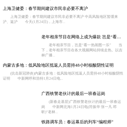
上海卫健委：春节期间建议市民非必要不离沪
上海卫健委：春节期间建议市民非必要不离沪 中高风险地区暂缓来
沪、返沪 今天(1月24日)，上海市...
老年相亲节目在网络上成为爆款 岂是“看一热闹图一乐”
老年相亲节目，岂是“看一热闹图一乐” 当
下，老年相亲节目在各大视频网站持续走热。以吉
林广播...
内蒙古多地：低风险地区抵返人员需持48小时核酸阴性证明
(抗击新冠肺炎)内蒙古多地：低风险地区抵返人员需持48小时核酸阴性
证明 中新网呼和浩特1月24日电...
广西铁警老伙计的最后一班春运岗
(新春走基层)广西铁警老伙计的最后一班春运
岗 中新网北海1月24日电(符振华 张一凡 邓
昕)“老林...
铁路调车员：春运幕后的列车“编程师”