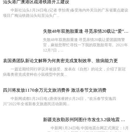
汕头港广澳港区疏港铁路开工建设
中新社汕头1月24日电 (记者 李怡青)备受海内外关注的广东省重点建设
项目广梅汕铁路汕头站至汕头广...
失散48年双胞胎重逢 寻觅亲情20载让“爱”团圆
失散48年双胞胎重逢 寻觅亲情20载让爱团圆隋警
官，麻烦您帮忙寻找一下我的双胞胎哥哥。2021年
12月7日，...
袁国勇团队新论文解释为何奥密克戎复制效率、致病能力更
一篇近期经同行评议并被接受、发表在《自然》的论文，介绍了新冠
病毒奥密克戎变种在小鼠模型中的复...
四川将发放1170余万元文旅消费券 激活春节文旅消费
中新网成都1月24日电 (唐倩张睿婷)1月24日，“欢乐春节安逸四
川”2022年全省新春文旅惠民活动新闻...
新疆克孜勒苏州阿图什市发生3.2级地震 震源深度18千米
中新网1月24日电 中国地震台网正式测定：1月