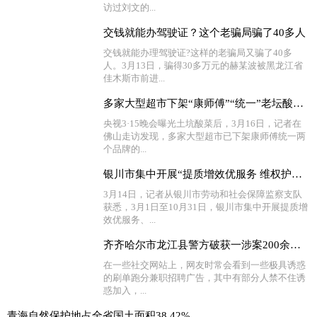
访过刘文的...
交钱就能办驾驶证？这个老骗局骗了40多人
交钱就能办理驾驶证?这样的老骗局又骗了40多
人。3月13日，骗得30多万元的赫某波被黑龙江省
佳木斯市前进...
多家大型超市下架“康师傅”“统一”老坛酸菜牛肉面
央视3·15晚会曝光土坑酸菜后，3月16日，记者在
佛山走访发现，多家大型超市已下架康师傅统一两
个品牌的...
银川市集中开展“提质增效优服务 维权护薪促稳定”活动
3月14日，记者从银川市劳动和社会保障监察支队
获悉，3月1日至10月31日，银川市集中开展提质增
效优服务、...
齐齐哈尔市龙江县警方破获一涉案200余万元的“帮信”案件
在一些社交网站上，网友时常会看到一些极具诱惑
的刷单跑分兼职招聘广告，其中有部分人禁不住诱
惑加入，...
青海自然保护地占全省国土面积38.42%