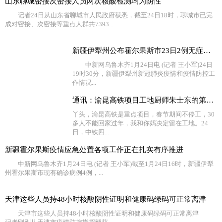
山东聊城密接次密接人员两次核酸检测均为阴性
记者24日从山东省聊城市人民政府获悉，截至24日18时，聊城市已完
成对密接、次密接等重点人群共7393...
新疆伊犁州公布霍尔果斯市23日2例无症状感染者流调情况
中新网乌鲁木齐1月24日电 (记者 王小军)24日
19时30分，新疆伊犁州新冠肺炎疫情和疫情防控工
作情况...
通讯：渝昆高铁项目工地厨师朱士东的第10个“家”
丫头，渝昆高铁是重点项目，春节期间不停工，30
多人不能回家过年，我和你妈决定留在工地。24
日，中铁四...
新疆霍尔果斯疫情应急处置各项工作正在扎实有序推进
中新网乌鲁木齐1月24日电 (记者 王小军)截至1月24日16时，新疆伊犁
州霍尔果斯市现有确诊病例4例，...
天津这些人员持48小时核酸阴性证明和健康码绿码可正常离津
天津市这些人员持48小时核酸阴性证明和健康码绿码可正常离津