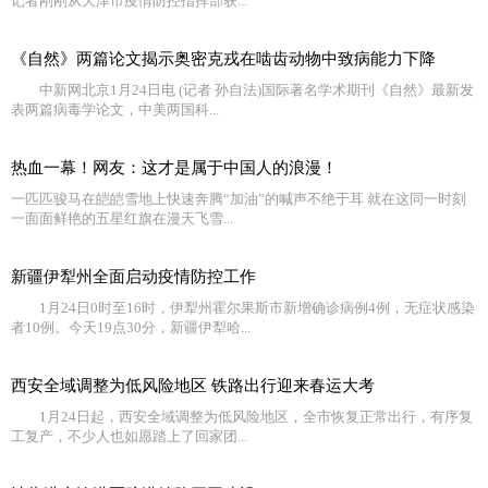
记者刚刚从天津市疫情防控指挥部获...
《自然》两篇论文揭示奥密克戎在啮齿动物中致病能力下降
中新网北京1月24日电 (记者 孙自法)国际著名学术期刊《自然》最新发
表两篇病毒学论文，中美两国科...
热血一幕！网友：这才是属于中国人的浪漫！
一匹匹骏马在皑皑雪地上快速奔腾“加油”的喊声不绝于耳 就在这同一时刻
一面面鲜艳的五星红旗在漫天飞雪...
新疆伊犁州全面启动疫情防控工作
1月24日0时至16时，伊犁州霍尔果斯市新增确诊病例4例，无症状感染
者10例。今天19点30分，新疆伊犁哈...
西安全域调整为低风险地区 铁路出行迎来春运大考
1月24日起，西安全域调整为低风险地区，全市恢复正常出行，有序复
工复产，不少人也如愿踏上了回家团...