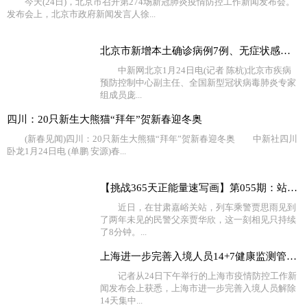
今天(24日)，北京市召开第274场新冠肺炎疫情防控工作新闻发布会。
发布会上，北京市政府新闻发言人徐...
北京市新增本土确诊病例7例、无症状感染者2例
中新网北京1月24日电(记者 陈杭)北京市疾病
预防控制中心副主任、全国新型冠状病毒肺炎专家
组成员庞...
四川：20只新生大熊猫“拜年”贺新春迎冬奥
(新春见闻)四川：20只新生大熊猫“拜年”贺新春迎冬奥 中新社四川
卧龙1月24日电 (单鹏 安源)春...
【挑战365天正能量速写画】第055期：站台相聚的8分钟她等
近日，在甘肃嘉峪关站，列车乘警贾思雨见到
了两年未见的民警父亲贾华欣，这一刻相见只持续
了8分钟。...
上海进一步完善入境人员14+7健康监测管理服务
记者从24日下午举行的上海市疫情防控工作新
闻发布会上获悉，上海市进一步完善入境人员解除
14天集中...