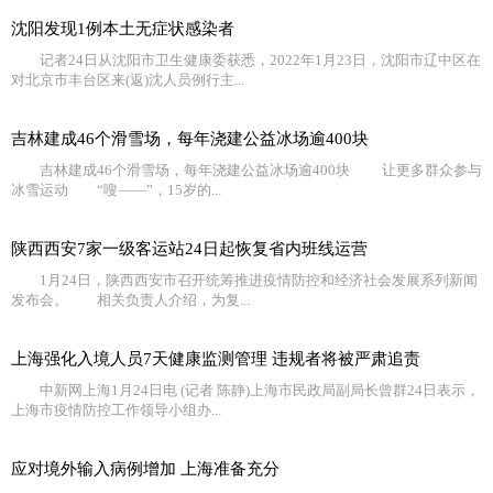
沈阳发现1例本土无症状感染者
记者24日从沈阳市卫生健康委获悉，2022年1月23日，沈阳市辽中区在
对北京市丰台区来(返)沈人员例行主...
吉林建成46个滑雪场，每年浇建公益冰场逾400块
吉林建成46个滑雪场，每年浇建公益冰场逾400块 让更多群众参与
冰雪运动 “嗖——”，15岁的...
陕西西安7家一级客运站24日起恢复省内班线运营
1月24日，陕西西安市召开统筹推进疫情防控和经济社会发展系列新闻
发布会。 相关负责人介绍，为复...
上海强化入境人员7天健康监测管理 违规者将被严肃追责
中新网上海1月24日电 (记者 陈静)上海市民政局副局长曾群24日表示，
上海市疫情防控工作领导小组办...
应对境外输入病例增加 上海准备充分