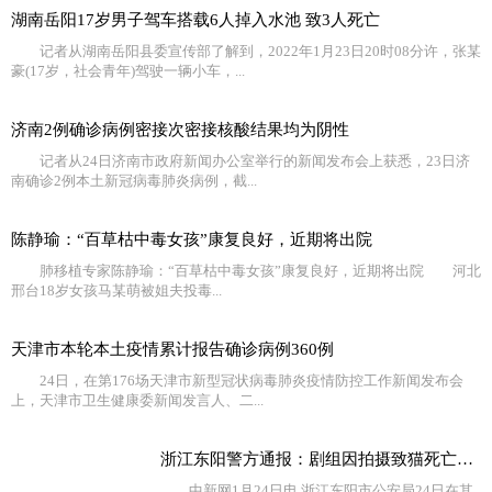
湖南岳阳17岁男子驾车搭载6人掉入水池 致3人死亡
记者从湖南岳阳县委宣传部了解到，2022年1月23日20时08分许，张某
豪(17岁，社会青年)驾驶一辆小车，...
济南2例确诊病例密接次密接核酸结果均为阴性
记者从24日济南市政府新闻办公室举行的新闻发布会上获悉，23日济
南确诊2例本土新冠病毒肺炎病例，截...
陈静瑜：“百草枯中毒女孩”康复良好，近期将出院
肺移植专家陈静瑜：“百草枯中毒女孩”康复良好，近期将出院 河北
邢台18岁女孩马某萌被姐夫投毒...
天津市本轮本土疫情累计报告确诊病例360例
24日，在第176场天津市新型冠状病毒肺炎疫情防控工作新闻发布会
上，天津市卫生健康委新闻发言人、二...
浙江东阳警方通报：剧组因拍摄致猫死亡等事实不成立
中新网1月24日电 浙江东阳市公安局24日在其