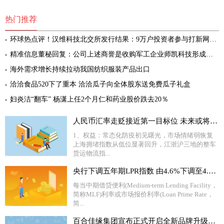
热门推荐
环球热点评！汉维科技北交所发行结果：9万户投资者参与打新网上有效申购倍数91倍
精准信息董秘回复：公司上述商誉是收购军工企业师凯科技形成的，截至目前师凯科技经营状况良好，未发现有减值迹象 环球消息
海外需求增长持续拉动我国纺织服装产品出口
洽洽食品520下了重本 洽洽瓜子向全体股东送免费瓜子礼盒
妇炎洁“翻车” 杨潇上任2个月仁和药业股价跌去20％
人民币汇率走贬接近第一目标位 未来或将走向7.0时代
1、权益：常态化防疫初见曙光，市场情绪弱恢复
上海拥堵指数从低位显著回升，江浙沪三地的整车
货运物流指...
央行下调五年期LPR指数 由4.6%下调至4.45%
每当中期借贷便利(Medium-term Lending Facility，
简称MLF)利率或市场报价利率(Loan Prime Rate，
简...
百合佳缘集团宣布正式开启全新品牌升级计划 更名为“复爱合缘集团”