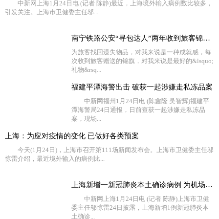
中新网上海1月24日电 (记者 陈静)最近，上海境外输入病例数比较多，
引发关注。上海市卫健委主任邬...
南宁铁路公安“寻包达人”两年收到旅客锦旗116面
为旅客找回遗失物品，对我来说是一种成就感，每
次收到旅客赠送的锦旗，对我来说是最好的&lsquo;
礼物&rsq...
福建平潭海警出击 破获一起涉嫌走私冻品案
中新网福州1月24日电 (陈鑫隆 吴智辉)福建平
潭海警局24日通报，日前查获一起涉嫌走私冻品
案，现场...
上海：为应对疫情的变化 已做好各类预案
今天(1月24日)，上海市召开第111场新闻发布会。上海市卫健委主任邬
惊雷介绍，最近境外输入的病例比...
上海新增一新冠肺炎本土确诊病例 为机场工作人员
中新网上海1月24日电 (记者 陈静)上海市卫健
委主任邬惊雷24日披露，上海新增1例新冠肺炎本
土确诊...