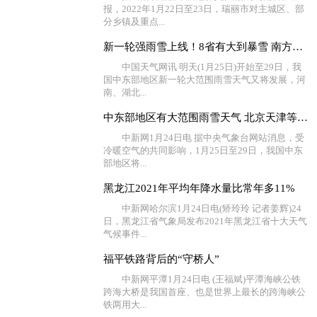
报，2022年1月22日至23日，瑞丽市对主城区、部
分乡镇及重点...
新一轮强雨雪上线！8省有大到暴雪 南方湿冷将持续至春节
中国天气网讯 明天(1月25日)开始至29日，我
国中东部地区新一轮大范围雨雪天气又将发展，河
南、湖北...
中东部地区有大范围雨雪天气 北京天津等地有大雾
中新网1月24日电 据中央气象台网站消息，受
冷暖空气的共同影响，1月25日至29日，我国中东
部地区将...
黑龙江2021年平均年降水量比常年多11%
中新网哈尔滨1月24日电(矫玲玲 记者姜辉)24
日，黑龙江省气象局发布2021年黑龙江省十大天气
气候事件...
福平铁路背后的“守桥人”
中新网平潭1月24日电 (王福斌)平潭海峡公铁
跨海大桥是我国首座、也是世界上最长的跨海峡公
铁两用大...