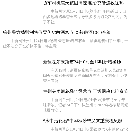
货车司机雪天被困高速 暖心交警连夜送热水食物
中新网太原1月24日电 (刘小红 任翔)近日，山
西多地遭遇暴雪天气，导致多条高速公路封闭。为
了不让...
徐州警方捣毁制售假冒伪劣白酒窝点 查获假酒1000余箱
中新网徐州1月24日电 (记者 朱志庚)春节将至，酒类销售到了旺季，一
些不法分子也按捺不住，将主意...
新疆霍尔果斯市24日0时至16时新增确诊病例4例 无症状感
今天19时，新疆伊犁哈萨克自治州人民政府新
闻办公室召开疫情防控新闻发布会，发布会上，伊
犁州卫健...
兰州关闭烟花爆竹经营点 三级网格化护春节
中新网兰州1月24日电 (王牧雨)春节将至，年
味渐浓。记者24日下午从兰州市2022年春节期间烟
花爆竹安...
“水中活化石”中华秋沙鸭又来重庆栖息越冬了
中新网重庆1月24日电 (梁钦卿)“水中活化石”又