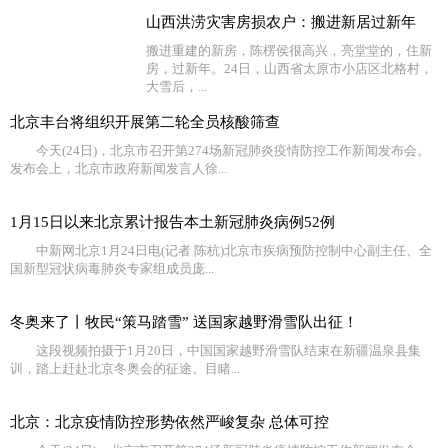
山西洪涝灾害房损农户：搬进新居过新年
搬进重建的新房，陈楞侯很高兴，亮堂堂的，住新
房，过新年。24日，山西省太原市小店区北格村，
大雪后，...
北京丰台将组织开展第二轮全员核酸筛查
今天(24日)，北京市召开第274场新冠肺炎疫情防控工作新闻发布会。
发布会上，北京市政府新闻发言人徐...
1月15日以来北京累计报告本土新冠肺炎病例52例
中新网北京1月24日电(记者 陈杭)北京市疾病预防控制中心副主任、全
国新型冠状病毒肺炎专家组成员庞...
冬奥来了丨牧民“策马踏雪” 送国家越野滑雪队出征！
这段视频拍摄于1月20日，中国国家越野滑雪队结束在新疆温泉县集
训，踏上赶赴北京冬奥会的征途。目睹...
北京：北京疫情防控形势依然严峻复杂 总体可控