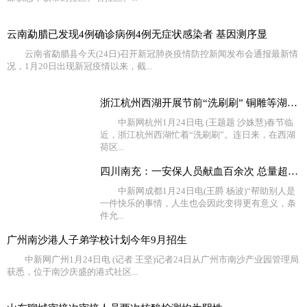
云南勐腊已发现4例确诊病例4例无症状感染者 基因测序显
云南省勐腊县今天(24日)召开新冠肺炎疫情防控新闻发布会通报最新情
况，1月20日出现新冠疫情以来，截...
浙江杭州西湖开展节前“洗刷刷” 铜雕等湖面设施换新颜
中新网杭州1月24日电 (王题题 沙姝慧)春节临
近，浙江杭州西湖忙着“洗刷刷”。连日来，在西湖
荷区...
四川南充：一安保人员献血百余次 总量超过40000毫升
中新网成都1月24日电(王爵 杨波)“帮助别人是
一件快乐的事情，人生也会因此变得更有意义，条
件允...
广州南沙港人子弟学校计划今年9月招生
中新网广州1月24日电 (记者 王坚)记者24日从广州市南沙产业园管理局
获悉，位于南沙庆盛的港式社区...