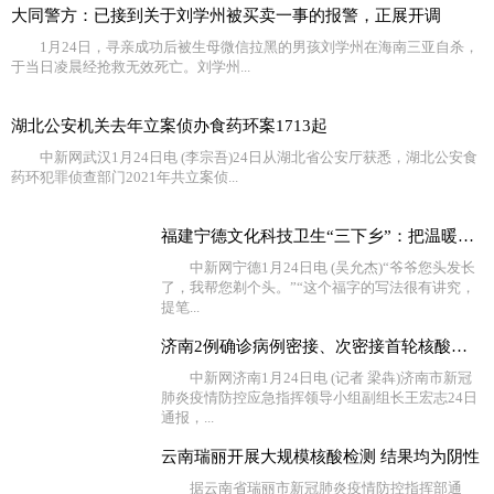
大同警方：已接到关于刘学州被买卖一事的报警，正展开调
1月24日，寻亲成功后被生母微信拉黑的男孩刘学州在海南三亚自杀，
于当日凌晨经抢救无效死亡。刘学州...
湖北公安机关去年立案侦办食药环案1713起
中新网武汉1月24日电 (李宗吾)24日从湖北省公安厅获悉，湖北公安食
药环犯罪侦查部门2021年共立案侦...
福建宁德文化科技卫生“三下乡”：把温暖送到百姓的心坎
中新网宁德1月24日电 (吴允杰)“爷爷您头发长
了，我帮您剃个头。”“这个福字的写法很有讲究，
提笔...
济南2例确诊病例密接、次密接首轮核酸检测结果均为阴性
中新网济南1月24日电 (记者 梁犇)济南市新冠
肺炎疫情防控应急指挥领导小组副组长王宏志24日
通报，...
云南瑞丽开展大规模核酸检测 结果均为阴性
据云南省瑞丽市新冠肺炎疫情防控指挥部通