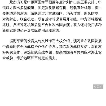
此次演习是中俄两国海军根据年度计划作出的正常安排，中
俄双方派出多型舰艇、固定翼反潜巡逻机、舰载直升机等，将主
要围绕通信演练、编队通过水雷威胁区、消灭浮雷、编队防空、
对海射击、联合机动、联合反潜等课目展开演练。中方万吨级驱
逐舰、反潜巡逻机等多型平台首次出国参演，双方还将使用多种
新型武器弹药开展实际使用武器演练。
据海军新闻发言人刘文胜海军大校介绍，演习旨在巩固发展
中俄新时代全面战略协作伙伴关系，加强双方战略互信，深化友
好务实合作，锤炼部队实战本领，提高两国海军共同应对海上安
全威胁、维护地区和平稳定的能力。
X 关闭