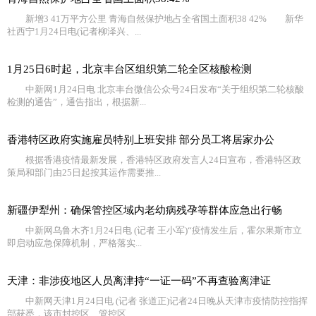
新增3 41万平方公里 青海自然保护地占全省国土面积38 42% 新华
社西宁1月24日电(记者柳泽兴、...
1月25日6时起，北京丰台区组织第二轮全区核酸检测
中新网1月24日电 北京丰台微信公众号24日发布“关于组织第二轮核酸
检测的通告”，通告指出，根据新...
香港特区政府实施雇员特别上班安排 部分员工将居家办公
根据香港疫情最新发展，香港特区政府发言人24日宣布，香港特区政
策局和部门由25日起按其运作需要推...
新疆伊犁州：确保管控区域内老幼病残孕等群体应急出行畅
中新网乌鲁木齐1月24日电 (记者 王小军)“疫情发生后，霍尔果斯市立
即启动应急保障机制，严格落实...
天津：非涉疫地区人员离津持“一证一码”不再查验离津证
中新网天津1月24日电 (记者 张道正)记者24日晚从天津市疫情防控指挥
部获悉，该市封控区、管控区、...