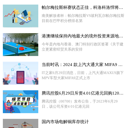
帕尔梅拉斯杯赛状态正佳，科洛科洛悍将复出，佩雷拉不能大意 世界速递
南美解放者杯：帕尔梅拉斯VS玻利瓦尔帕尔梅拉斯
目前在巴甲积分榜排名第
港澳继续保持内地最大的境外投资来源地和境外投资目的地
今年是内地与香港、澳门特别行政区签署《关于建
立更紧密经贸关系的安排
当前时讯：2024 款上汽大通大家 MIFA9 MPV 上市，号称两分半完成换电
IT之家6月29日消息，日前，上汽大通MAXUS旗下
MPV车型大家MIFA9正式上市
腾讯控股6月29日斥资4.01亿港元回购120万股 天天最新
腾讯控股（00700）发布公告，于2023年6月29
日，该公司斥资4 01亿港元回
国内市场电解铜库存统计