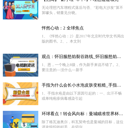
无论理想汽车增程式落后与否、“彩电大沙发”算不
算噱头，销量见分晓。
怦然心动：2 全球焦点
1、《怦然心动：2》是2017年北京时代华文书局出
版的图书。2、。本文到
观点：怀旧服怒焰裂谷路线_怀旧服怒焰裂谷多少级能进
1、恩，一个晚上8级，作为新手来说不错了。2、
要注意的~~没什么~~新手
手指为什么会长小水泡皮肤变粗糙_手指为什么会长小水泡
1、手指水疱是由以下原因引起的：一、出汗不畅
或单纯疱疹病毒感染引起
环球看点！转会风向标：曼城瞄准世界杯超新星 姆巴佩或成新标王
除了格瓦迪奥尔，科瓦契奇也是曼城的目标，这位
进攻组织的好手，在切尔