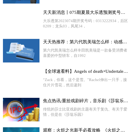
天天新消息丨075期夏晨大乐透预测奖号：前区综合分析
大乐透第2023074期开奖号码：0313222934，后区
0209；龙头03，凤尾34，
天天热推荐：第六代凯美瑞怎么样：动感外观、多动力选择、豪华配置！
第六代凯美瑞怎么样丰田凯美瑞是一款备受消费者
喜爱的中型轿车，自1992
【全球速看料】Angels of death×Undertale 第三章 与骨兄弟的初遇（上）
“Zack，你看，这个是雪。”Rachel伸出一只手，接
住片片雪花，然后递到
焦点热讯:重拾戏剧碎片，音乐剧《莎翁乐园》欢乐回归！文中专访别错过~
传统的莎士比亚戏剧的主题有关于复仇、有关于爱
情，但是在《莎翁乐园》
观察：火炬之光新手必看攻略_《火炬之光2》新手快速上手指南