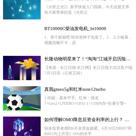
《火炬之光2》新手快速入门指南，今天这篇文章
给大家带来的是《火炬之
BT10000C柴油发电机_bt10000
1、留个邮箱吧 给你发种子包发了。2、上小银幕，
视频流畅不卡，还
长隆动物明星来了！“淘淘”江城开启历险记 天天看点
【来源：长江日报-长江网】长江日报大武汉客户端
7月3日讯（记者王娟）
真我gtneo5g和红米note12turbo
1 性能：基本平手。红米：骁龙
7+Gen2+LPDDR5+UFS3 1+1TB内存+狂暴引擎+
如何理解OMO降息后资金利率的上行？ 全球新消息
较多投资者感到6月末资金颇紧。6月30日DR007和
R001均上升至2 18%的水平