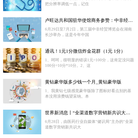
把分辨率调低一点，记住
卢旺达共和国驻华使馆商务参赞：中非经贸合作大有可为
6月29日至7月2日，第三届中非经贸博览会在湖南
长沙举办，这是今年中国
通讯！1元1分微信炸金花群（1元 1分）
1、呵呵，很明显的错误1元=100分，这肯定没问题
100分=10分*10分。2、这
黄钻豪华版多少钱一个月_黄钻豪华版
1、我黄钻七级感觉豪华版除了图标好看点别的基
本没用浪费钱望采纳。本
世界新消息丨“全渠道数字营销新共识大会”召开 医药界各方共议数字化营销之道
6月28日，由医药行业自媒体“健识局”主办的“全渠
道数字营销新共识大