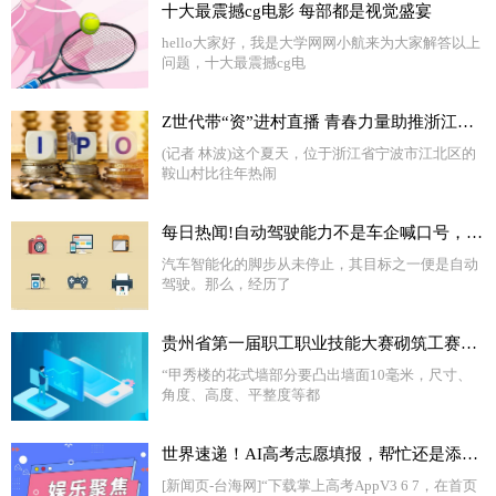
十大最震撼cg电影 每部都是视觉盛宴
hello大家好，我是大学网网小航来为大家解答以上
问题，十大最震撼cg电
Z世代带“资”进村直播 青春力量助推浙江乡村振兴
(记者 林波)这个夏天，位于浙江省宁波市江北区的
鞍山村比往年热闹
每日热闻!自动驾驶能力不是车企喊口号，奔驰L3级的国际认证比特斯拉还早
汽车智能化的脚步从未停止，其目标之一便是自动
驾驶。那么，经历了
贵州省第一届职工职业技能大赛砌筑工赛项一等奖获得者杨林：脑海里装着每一块砖的精准定位|今日报
“甲秀楼的花式墙部分要凸出墙面10毫米，尺寸、
角度、高度、平整度等都
世界速递！AI高考志愿填报，帮忙还是添乱？
[新闻页-台海网]“下载掌上高考AppV3 6 7，在首页