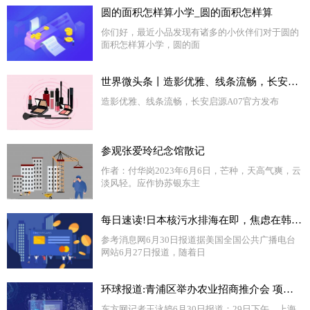
圆的面积怎样算小学_圆的面积怎样算
你们好，最近小品发现有诸多的小伙伴们对于圆的
面积怎样算小学，圆的面
世界微头条丨造影优雅、线条流畅，长安启源A07官方发布
造影优雅、线条流畅，长安启源A07官方发布
参观张爱玲纪念馆散记
作者：付华岗2023年6月6日，芒种，天高气爽，云
淡风轻。应作协苏银东主
每日速读!日本核污水排海在即，焦虑在韩国蔓延……
参考消息网6月30日报道据美国全国公共广播电台
网站6月27日报道，随着日
环球报道:青浦区举办农业招商推介会 项目签约总投资额达41亿元
东方网记者王泳婷6月30日报道：29日下午，上海