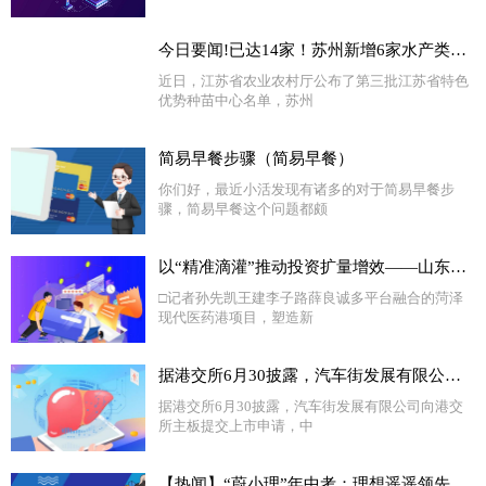
今日要闻!已达14家！苏州新增6家水产类省级特色优势种苗中心
近日，江苏省农业农村厅公布了第三批江苏省特色
优势种苗中心名单，苏州
简易早餐步骤（简易早餐）
你们好，最近小活发现有诸多的对于简易早餐步
骤，简易早餐这个问题都颇
以“精准滴灌”推动投资扩量增效——山东省绿色低碳高质量发展重点项目现场观摩札记②
□记者孙先凯王建李子路薛良诚多平台融合的菏泽
现代医药港项目，塑造新
据港交所6月30披露，汽车街发展有限公司向港交所主板提交上市申请，中信证券、海通国际为其联席保荐人 独家
据港交所6月30披露，汽车街发展有限公司向港交
所主板提交上市申请，中
【热闻】“蔚小理”年中考：理想遥遥领先