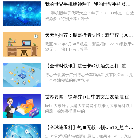
我的世界手机版神种子_我的世界手机版种子 天天短讯
1、手机版种子代码大全：种子：10000特点：自然
资源多（特别推荐）种子
天天热推荐：股票行情快报：新里程（002219）6月30日主力资金净卖出670.50万元
截至2023年6月30日收盘，新里程(002219)报收于4
52元，上涨1 12%，换手
【全球时快讯】波仕卡a7机油怎么样_波仕卡机油质量怎么样
博思卡隶属于广州博思卡车辆高科技有限公司，是
一个换油领域的酷空气项
世界要闻：徐海乔节目中的女朋友是谁 徐海乔前女友是谁猜测
hello大家好，我是大学网网小航来为大家解答以上
问题，徐海乔节目中的
【全球速看料】热血无赖卡顿win10_热血无赖卡顿
1、把那些系统特效调到最低，如果还不行，你就