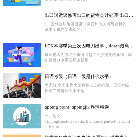
出口退运返修再出口的货物会计处理-出口国外货物退运返修怎么办 怎样办理退运-世界今头条
1、国外这块退运复进口需要和海关填写资料的，
基本上都需要查验的。2、
LCK本赛季第三次因电刀出事，doran最离谱，还有人被禁赛
最近也因为电刀的事情引起了不少搞笑的事情，比
如最近LCK赛区那边就是
日语考级（日语二级是什么水平）
大家好,小乐来为大家解答以上的问题。日语考级，
日语二级是什么水平这
tipping point_tipping|世界球精选
一、题文
Tippingispartofeverydaylifeinmanypartsoftheworld
．It susu