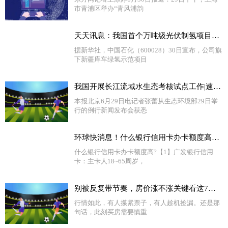
市青浦区举办“青风浦韵
天天讯息：我国首个万吨级光伏制氢项目投产
据新华社，中国石化（600028）30日宣布，公司旗
下新疆库车绿氢示范项目
我国开展长江流域水生态考核试点工作|速看料
本报北京6月29日电记者张蕾从生态环境部29日举
行的例行新闻发布会获悉
环球快消息！什么银行信用卡办卡额度高？信用卡额度越高越好吗？
什么银行信用卡办卡额度高?【1】广发银行信用
卡：主卡人18~65周岁，
别被反复带节奏，房价涨不涨关键看这7点！ 全球看热讯
行情如此，有人攥紧票子，有人趁机捡漏。还是那
句话，此刻买房需要慎重