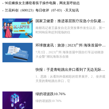
90后瘫痪女主播咬着筷子操作电脑，网友直呼励志
兰花科创（600123）每日收评（07-03）-天天短讯
国家卫健委：推进基层医疗应急小分队建设，提升医疗应急能力_全球简讯
南都讯记者王森发自北京突发事件发生以后，第一
时间响应和赶到现场的往
环球微速讯：旅游 | 2023广州·海珠首届中国自行车运动骑游大会举行
7月2日，2023广州·海珠首届中国自行车运动骑游
大会暨“潮玩海珠乐在骑
快报：于是青蛙跳出井口看到了无边无际的天很惊讶用文言文怎么说（青蛙跳出井口会看到什么会说些什么）
1、思路：从看到外面精彩的世界展开。2、坐井观
天里的青蛙跳出井口，它
绿的谐波跌10.76%
绿的谐波跌10 76%