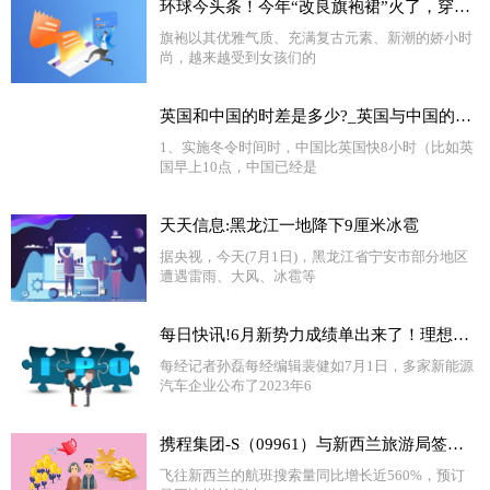
环球今头条！今年“改良旗袍裙”火了，穿上身高雅时尚，老少皆宜，很女神范儿
旗袍以其优雅气质、充满复古元素、新潮的娇小时
尚，越来越受到女孩们的
英国和中国的时差是多少?_英国与中国的时差是多少
1、实施冬令时间时，中国比英国快8小时（比如英
国早上10点，中国已经是
天天信息:黑龙江一地降下9厘米冰雹
据央视，今天(7月1日)，黑龙江省宁安市部分地区
遭遇雷雨、大风、冰雹等
每日快讯!6月新势力成绩单出来了！理想汽车交付量首次突破三万，还有一家企业销量超四万
每经记者孙磊每经编辑裴健如7月1日，多家新能源
汽车企业公布了2023年6
携程集团-S（09961）与新西兰旅游局签署战略合作备忘录
飞往新西兰的航班搜索量同比增长近560%，预订