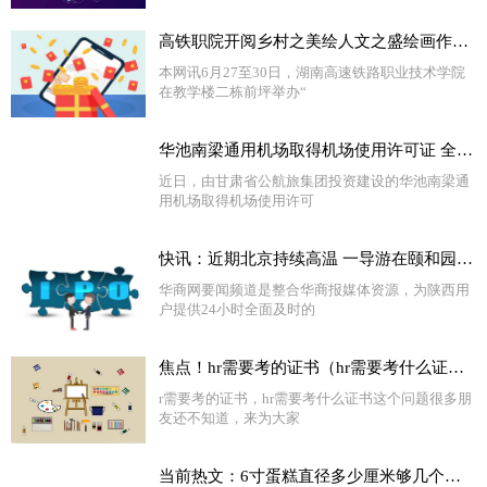
高铁职院开阅乡村之美绘人文之盛绘画作品展 精选
本网讯6月27至30日，湖南高速铁路职业技术学院
在教学楼二栋前坪举办“
华池南梁通用机场取得机场使用许可证 全球热文
近日，由甘肃省公航旅集团投资建设的华池南梁通
用机场取得机场使用许可
快讯：近期北京持续高温 一导游在颐和园带团时中暑离世
华商网要闻频道是整合华商报媒体资源，为陕西用
户提供24小时全面及时的
焦点！hr需要考的证书（hr需要考什么证书）
r需要考的证书，hr需要考什么证书这个问题很多朋
友还不知道，来为大家
当前热文：6寸蛋糕直径多少厘米够几个人吃（6寸的蛋糕直径多少厘米）