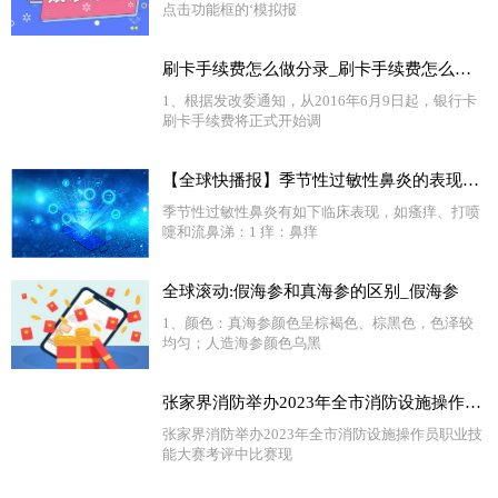
点击功能框的‘模拟报
刷卡手续费怎么做分录_刷卡手续费怎么算|环球热闻
1、根据发改委通知，从2016年6月9日起，银行卡
刷卡手续费将正式开始调
【全球快播报】季节性过敏性鼻炎的表现有哪些_季节性过敏性鼻炎的表现
季节性过敏性鼻炎有如下临床表现，如瘙痒、打喷
嚏和流鼻涕：1 痒：鼻痒
全球滚动:假海参和真海参的区别_假海参
1、颜色：真海参颜色呈棕褐色、棕黑色，色泽较
均匀；人造海参颜色乌黑
张家界消防举办2023年全市消防设施操作员职业技能大赛 天天视点
张家界消防举办2023年全市消防设施操作员职业技
能大赛考评中比赛现