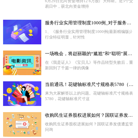
6月29日北向资金增持12 6万股广大特材。近5个交
易日中，获北向资金增持
服务行业实用管理制度1000例_对于服务行业实用管理制度1000例简单介绍
1、《服务行业实用管理制度1000例(最新精编版)》
行业特征明显，针对性
一场晚会，将赵丽颖的“尴尬”和“聪明”展现得淋漓尽致 环球要闻
在《我是证人》《宝贝儿》等作品转型失败后，重
新回到了千篇一律的偶像
当前通讯！花键轴标准尺寸规格表5780（花键轴标准尺寸）
来为大家解答以上的问题。花键轴标准尺寸规格表
5780，花键轴标准尺寸这
收购民生证券股权进展如何？国联证券发债遭监管问询-头条
收购民生证券股权进展如何？国联证券发债遭监管
问询