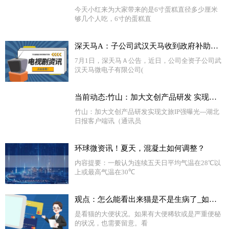
今天小红来为大家带来的是6寸蛋糕直径多少厘米
够几个人吃，6寸的蛋糕直
深天马A：子公司武汉天马收到政府补助约2.29亿元 全球最新
7月1日，深天马Ａ公告，近日，公司全资子公司武
汉天马微电子有限公司(
当前动态:竹山：加大文创产品研发 实现文旅IP强曝光
竹山：加大文创产品研发实现文旅IP强曝光---湖北
日报客户端讯（通讯员
环球微资讯！夏天，混凝土如何调整？
内容提要：一般认为连续五天日平均气温在28℃以
上或最高气温在30℃
观点：怎么能看出来猫是不是生病了_如何知道你的猫是否生病了
是看猫的大便状况。如果有大便稀软或是严重便秘
的状况，也需要留意。看