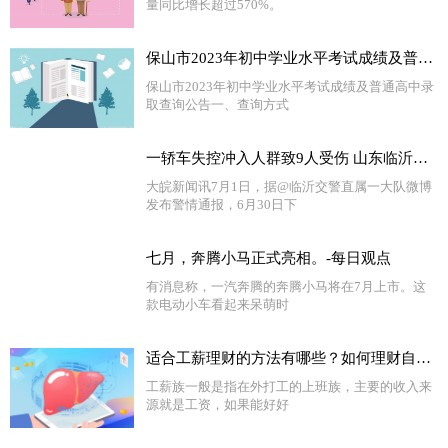
量同比增长超过570%。
保山市2023年初中学业水平考试成绩及普通高中录取查询公告_环球热点
保山市2023年初中学业水平考试成绩及普通高中录
取查询公告一、查询方式
一轿车失控冲入人群致9人受伤 山东临沂警方通报-全球新动态
大皖新闻讯7月1日，据@临沂交警直属一大队微博
发布警情通报，6月30日下
七月，奔腾小马正式亮相。-每日观点
有消息称，一汽奔腾的奔腾小马将在7月上市。这
款电动小车看起来呆萌时
适合工薪理财的方法有哪些？如何理财自己的工资？
工薪族一般是指在外打工的上班族，主要的收入来
源就是工资，如果能好好