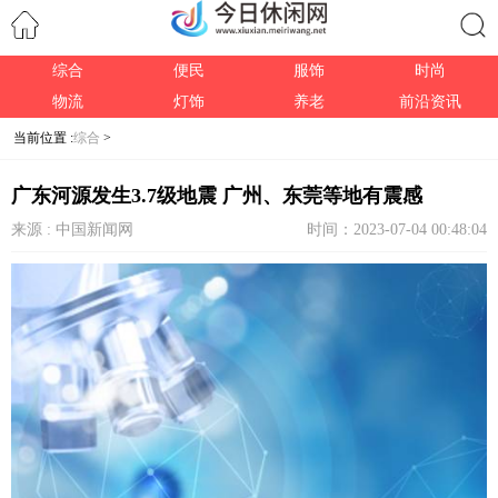
综合
便民
服饰
时尚
搜索
物流
灯饰
养老
前沿资讯
当前位置 :
综合
>
广东河源发生3.7级地震 广州、东莞等地有震感
来源 : 中国新闻网
时间：2023-07-04 00:48:04