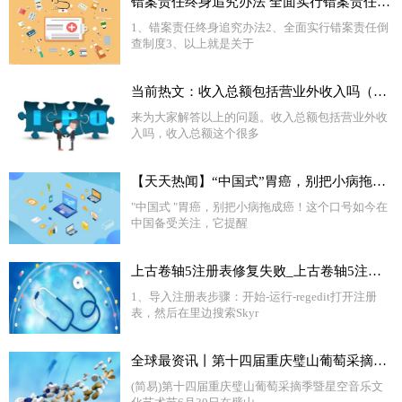
错案责任终身追究办法 全面实行错案责任倒查制度 基本情况讲解_每日热讯
1、错案责任终身追究办法2、全面实行错案责任倒
查制度3、以上就是关于
当前热文：收入总额包括营业外收入吗（收入总额）
来为大家解答以上的问题。收入总额包括营业外收
入吗，收入总额这个很多
【天天热闻】“中国式”胃癌，别把小病拖成癌!这些不良习惯，要趁早改掉
"中国式 "胃癌，别把小病拖成癌！这个口号如今在
中国备受关注，它提醒
上古卷轴5注册表修复失败_上古卷轴5注册表修复
1、导入注册表步骤：开始-运行-regedit打开注册
表，然后在里边搜索Skyr
全球最资讯丨第十四届重庆璧山葡萄采摘季暨星空音乐文化艺术节开幕
(简易)第十四届重庆璧山葡萄采摘季暨星空音乐文