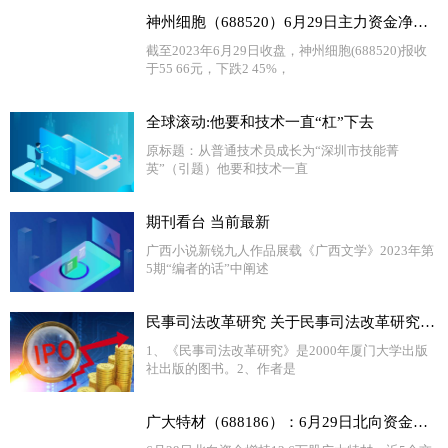
神州细胞（688520）6月29日主力资金净卖出532.18万元
截至2023年6月29日收盘，神州细胞(688520)报收
于55 66元，下跌2 45%，
全球滚动:他要和技术一直“杠”下去
原标题：从普通技术员成长为“深圳市技能菁
英”（引题）他要和技术一直
期刊看台 当前最新
广西小说新锐九人作品展载《广西文学》2023年第
5期“编者的话”中阐述
民事司法改革研究 关于民事司法改革研究介绍
1、《民事司法改革研究》是2000年厦门大学出版
社出版的图书。2、作者是
广大特材（688186）：6月29日北向资金增持12.6万股