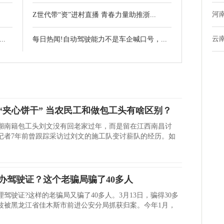
河
Z世代带“资”进村直播 青春力量助推浙...
云
.
每日热闻!自动驾驶能力不是车企喊口号，...
“夹心饼干” 当农民工和做包工头有啥区别？
湖南籍包工头刘文没有回老家过年，而是留在江西南昌讨
记者7年前曾跟踪采访过刘文的施工队变讨薪队的经历。如
办驾驶证？这个老骗局骗了40多人
驾驶证?这样的老骗局又骗了40多人。3月13日，骗得30多
波被黑龙江省佳木斯市前进公安分局抓获归案。今年1月，