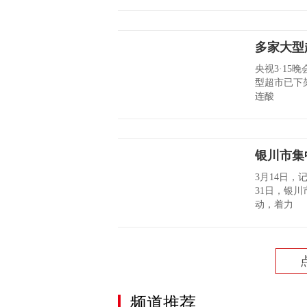
多家大型
央视3·15
型超市已下
连酸
银川市集
3月14日，
31日，银
动，着力
频道推荐