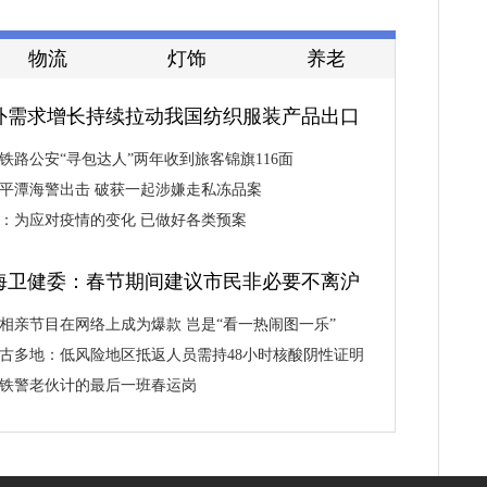
物流
灯饰
养老
外需求增长持续拉动我国纺织服装产品出口
铁路公安“寻包达人”两年收到旅客锦旗116面
平潭海警出击 破获一起涉嫌走私冻品案
：为应对疫情的变化 已做好各类预案
海卫健委：春节期间建议市民非必要不离沪
相亲节目在网络上成为爆款 岂是“看一热闹图一乐”
古多地：低风险地区抵返人员需持48小时核酸阴性证明
铁警老伙计的最后一班春运岗