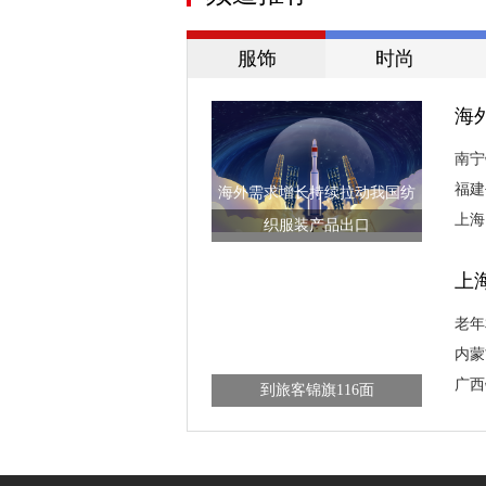
服饰
时尚
海
南宁
福建
海外需求增长持续拉动我国纺
上海
织服装产品出口
上
老年
内蒙
南宁铁路公安“寻包达人”两年收
广西
到旅客锦旗116面