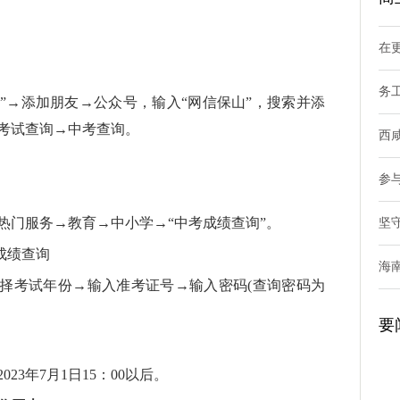
在
。
务
”→添加朋友→公众号，输入“网信保山”，搜索并添
考试查询→中考查询。
西
参
热门服务→教育→中小学→“中考成绩查询”。
坚
成绩查询
海
选择考试年份→输入准考证号→输入密码(查询密码为
要
23年7月1日15：00以后。