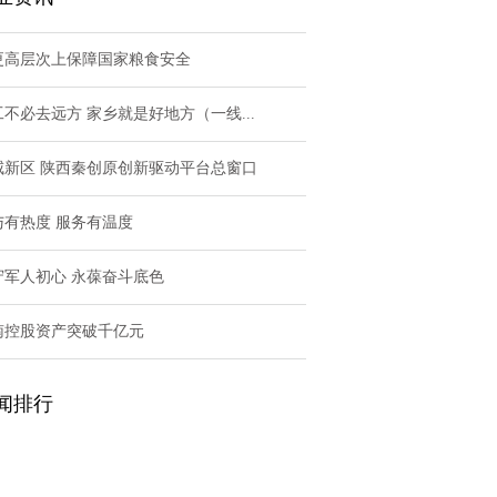
更高层次上保障国家粮食安全
工不必去远方 家乡就是好地方（一线...
咸新区 陕西秦创原创新驱动平台总窗口
与有热度 服务有温度
守军人初心 永葆奋斗底色
南控股资产突破千亿元
闻排行