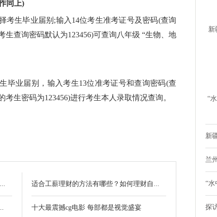
作同上)
择考生毕业届别;输入14位考生准考证号及密码(查询
新
查询密码默认为123456)可查询八年级 “生物、地
时
生毕业届别，输入考生13位准考证号和查询密码(查
考生密码为123456)进行考生本人录取情况查询。
“
鸭
新疆
兰
“水
.
适合工薪理财的方法有哪些？如何理财自...
探
.
十大最震撼cg电影 每部都是视觉盛宴