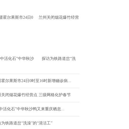
疆霍尔果斯市24日0
兰州关闭烟花爆竹经营
至16时新增确诊病例
点 三级网格化护春节
4例 无症状感
水中活化石”中华秋沙
探访为铁路道岔“洗
又来重庆栖息越冬了
澡”的“清洁工”
霍尔果斯市24日0时至16时新增确诊病...
州关闭烟花爆竹经营点 三级网格化护春节
中活化石”中华秋沙鸭又来重庆栖息...
访为铁路道岔“洗澡”的“清洁工”