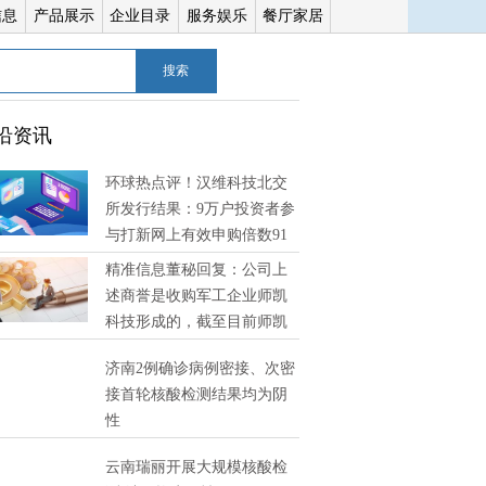
信息
产品展示
企业目录
服务娱乐
餐厅家居
搜索
沿资讯
环球热点评！汉维科技北交
所发行结果：9万户投资者参
与打新网上有效申购倍数91
精准信息董秘回复：公司上
述商誉是收购军工企业师凯
科技形成的，截至目前师凯
技经营状况良好，未发现有减值迹象 环球消息
济南2例确诊病例密接、次密
接首轮核酸检测结果均为阴
性
云南瑞丽开展大规模核酸检