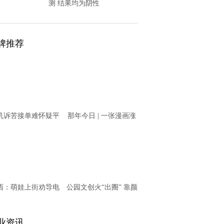
测 结果均为阴性
牌推荐
机诉苦接单难怀疑平
那年今日 | 一张漫画涨
意“卡单” T3出行回
知识之11月20日
应
西：萌娃上街劝导电
公园文创火“出圈” 靠颜
动车骑乘者戴头盔
值更靠内涵
业资讯