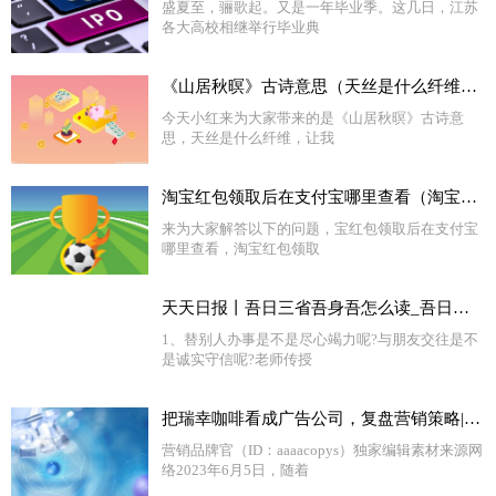
盛夏至，骊歌起。又是一年毕业季。这几日，江苏
各大高校相继举行毕业典
《山居秋暝》古诗意思（天丝是什么纤维）_全球快消息
今天小红来为大家带来的是《山居秋暝》古诗意
思，天丝是什么纤维，让我
淘宝红包领取后在支付宝哪里查看（淘宝红包领取后在哪里） 全球热门
来为大家解答以下的问题，宝红包领取后在支付宝
哪里查看，淘宝红包领取
天天日报丨吾日三省吾身吾怎么读_吾日三省吾身读音是什么意思
1、替别人办事是不是尽心竭力呢?与朋友交往是不
是诚实守信呢?老师传授
把瑞幸咖啡看成广告公司，复盘营销策略|世界热议
营销品牌官（ID：aaaacopys）独家编辑素材来源网
络2023年6月5日，随着