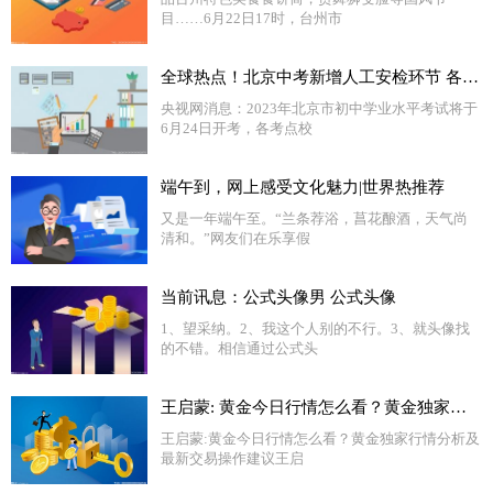
目……6月22日17时，台州市
全球热点！北京中考新增人工安检环节 各考点校准备就绪静候考生
央视网消息：2023年北京市初中学业水平考试将于
6月24日开考，各考点校
端午到，网上感受文化魅力|世界热推荐
又是一年端午至。“兰条荐浴，菖花酿酒，天气尚
清和。”网友们在乐享假
当前讯息：公式头像男 公式头像
1、望采纳。2、我这个人别的不行。3、就头像找
的不错。相信通过公式头
王启蒙: 黄金今日行情怎么看？黄金独家行情分析及最新交易操作建议
王启蒙:黄金今日行情怎么看？黄金独家行情分析及
最新交易操作建议王启