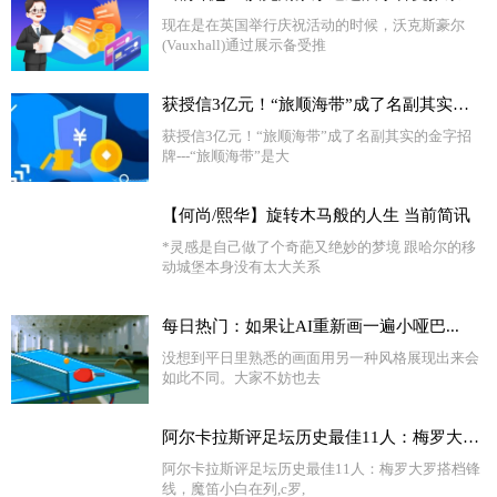
现在是在英国举行庆祝活动的时候，沃克斯豪尔
(Vauxhall)通过展示备受推
获授信3亿元！“旅顺海带”成了名副其实的金字招牌-天天聚看点
获授信3亿元！“旅顺海带”成了名副其实的金字招
牌---“旅顺海带”是大
【何尚/熙华】旋转木马般的人生 当前简讯
*灵感是自己做了个奇葩又绝妙的梦境 跟哈尔的移
动城堡本身没有太大关系
每日热门：如果让AI重新画一遍小哑巴...
没想到平日里熟悉的画面用另一种风格展现出来会
如此不同。大家不妨也去
阿尔卡拉斯评足坛历史最佳11人：梅罗大罗搭档锋线，魔笛小白在列_今日聚焦
阿尔卡拉斯评足坛历史最佳11人：梅罗大罗搭档锋
线，魔笛小白在列,c罗,