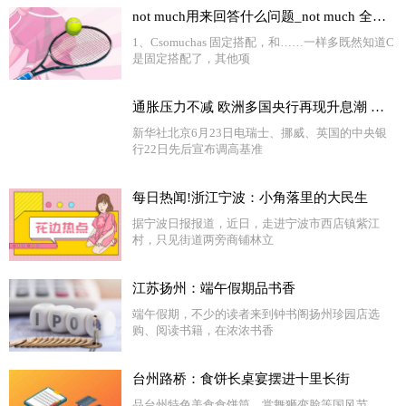
not much用来回答什么问题_not much 全球快看点
1、Csomuchas 固定搭配，和……一样多既然知道C
是固定搭配了，其他项
通胀压力不减 欧洲多国央行再现升息潮 环球精选
新华社北京6月23日电瑞士、挪威、英国的中央银
行22日先后宣布调高基准
每日热闻!浙江宁波：小角落里的大民生
据宁波日报报道，近日，走进宁波市西店镇紫江
村，只见街道两旁商铺林立
江苏扬州：端午假期品书香
端午假期，不少的读者来到钟书阁扬州珍园店选
购、阅读书籍，在浓浓书香
台州路桥：食饼长桌宴摆进十里长街
品台州特色美食食饼筒，赏舞狮变脸等国风节