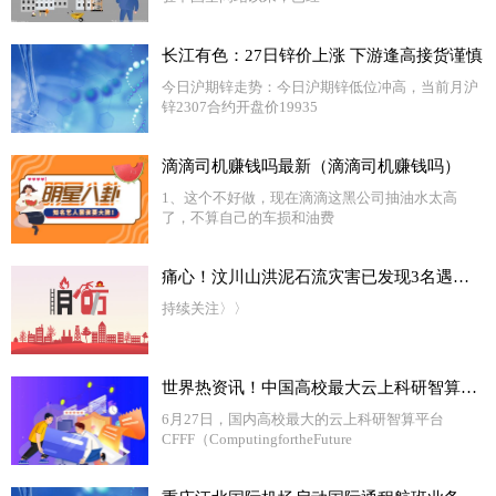
长江有色：27日锌价上涨 下游逢高接货谨慎
今日沪期锌走势：今日沪期锌低位冲高，当前月沪
锌2307合约开盘价19935
滴滴司机赚钱吗最新（滴滴司机赚钱吗）
1、这个不好做，现在滴滴这黑公司抽油水太高
了，不算自己的车损和油费
痛心！汶川山洪泥石流灾害已发现3名遇难者，其中2人是夫妻
持续关注〉〉
世界热资讯！中国高校最大云上科研智算平台上线，复旦大学与阿里云等共同打造
6月27日，国内高校最大的云上科研智算平台
CFFF（ComputingfortheFuture