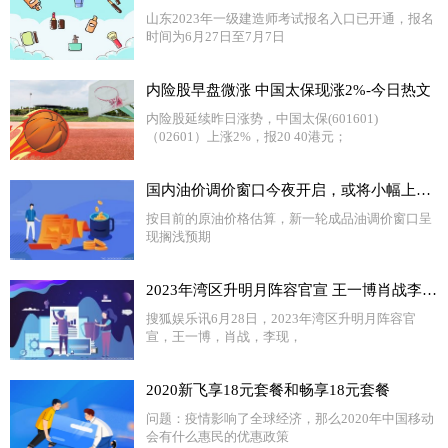
山东2023年一级建造师考试报名入口已开通，报名
时间为6月27日至7月7日
内险股早盘微涨 中国太保现涨2%-今日热文
内险股延续昨日涨势，中国太保(601601)
（02601）上涨2%，报20 40港元；
​国内油价调价窗口今夜开启，或将小幅上调 天天热闻
按目前的原油价格估算，新一轮成品油调价窗口呈
现搁浅预期
2023年湾区升明月阵容官宣 王一博肖战李现众星云集​​
搜狐娱乐讯6月28日，2023年湾区升明月阵容官
宣，王一博，肖战，李现，
2020新飞享18元套餐和畅享18元套餐
问题：疫情影响了全球经济，那么2020年中国移动
会有什么惠民的优惠政策