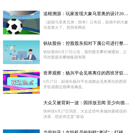
追根溯源：玩家发现大象马里奥的设计20年前就有
《超级马里奥兄弟：惊奇》公布后，游戏中的大象
马里奥火了。然而有网友
钒钛股份：控股股东拟对下属公司进行整合，攀长特将持有5.61亿股公司股份
钒钛股份6月27日公告，接到股东攀长钢通知，公
司控股股东攀钢集团有限
世界观察：杨兴平会见将离任的西班牙驻成都总领事洛佩兹
6月27日，副省长杨兴平在成都会见将离任的西班
牙驻成都总领事洛佩兹。
大众又被背刺一波：因排放丑闻 至少向德国车主赔偿5％车价 世界热头条
快科技6月27日消息，大众近些年来做的最错误的
决策，想必肯定是“柴油
当前短讯！女轮机员的别样“考试”：打破行业传统认知