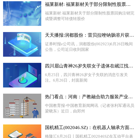
福莱新材: 福莱新材关于部分限制性股票回购注销完成暨调整可转债转股价格的公告
福莱新材:福莱新材关于部分限制性股票回购注销完
成暨调整可转债转股价
天天播报:润都股份：雷贝拉唑钠肠溶片获药品注册证书
证券时报e公司讯，润都股份(002923)6月26日晚间
公告，公司近日收到国家
四川眉山青神26岁失联女子遗体在岷江找到 警方：正在调查中
6月25日，四川青神26岁女子失联的消息引发关
注。6月26日，封面新闻
热门看点：河南：产教融合助力服装产业数智化人才培育
中国教育报-中国教育新闻网讯（记者张利军通讯员
梁晓东）近日，由郑州
国机精工(002046.SZ)：在机器人轴承方面，公司有研发和制造能力，但目前尚未实现对外销售 天天信息
格隆汇6月26日丨国机精工002046SZ在互动平台表