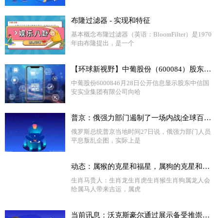
布隆过滤器 - 实现和特征
基本概念布隆过滤器（英语：BloomFilter）是1970
年由布隆提出，是一个
【环球新视野】中葡股份（600084）股东中信国安实业集团有限公司质押1.3亿股，占总股本11.57%
中葡股份6000846月28日公开信息显示股东中信国
安实业集团有限公司向哈
普京：俄强力部门遏制了一场内战|全球百事通
俄罗斯总统普京当地时间27日说，俄强力部门人员
平息叛乱企图，实际上是
动态：属猴的克星和福星，属狗的克星和福星
生肖马贵人：生肖龙生肖虎生肖猴生肖狗属龙人会
给属马人带来吉运，属虎
当前讯息：沃克斯豪尔通过展示备受推崇的限量版Corsa Griffin