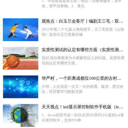
1、毕业套就是星尘套；饰品：召唤师徽章，圣甲
虫，圣甲虫卷轴。2、复仇
观焦点：白玉兰会客厅丨编剧王三毛：双腿走入生活，用情用心创作
2021年第二十七届上海电视节，王三毛凭借《山海
情》提名白玉兰奖最佳编
实质性测试的认定有哪些方面（实质性测试）
您好,现在蔡蔡来为大家解答以上的问题。实质性测
试的认定有哪些方面，
华严村，一个距离成都仅100公里的古村落，隐藏着川西最大的古聚落
介绍：人生就是一次又一次的相遇。跋涉，度过余
生，经历繁华与默默无闻
天天视点！led显示屏控制软件手机版（led显示屏控制软件dx）
1、dx-ut此型号是一款仅支持DX系列小U盘的led显
示屏控制卡，支持P10单