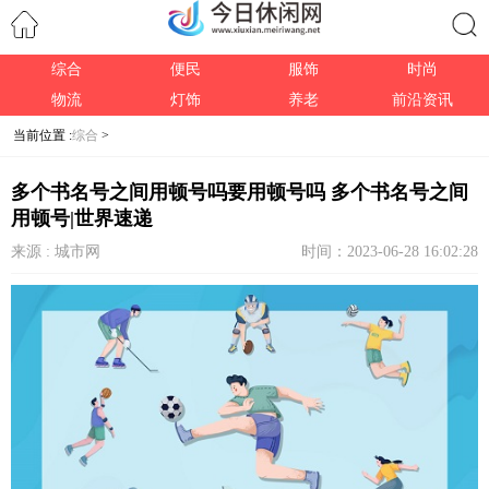
综合
便民
服饰
时尚
搜索
物流
灯饰
养老
前沿资讯
当前位置 :
综合
>
多个书名号之间用顿号吗要用顿号吗 多个书名号之间
用顿号|世界速递
来源 : 城市网
时间：2023-06-28 16:02:28