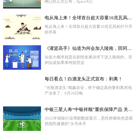
网已经正式公布，SpaceX公
电从海上来！全球首台超大容量16兆瓦风机叶片开始吊装
电从海上来！全球首台超大容量16兆瓦风机叶片开
始吊装
《灌篮高手》仙道为何会加入陵南，田冈给了多少好处？|今日精选
仙道大概率就是在剧情发展诉求下进入陵南的，否
则仙道如果单纯按照这
每日看点！白酒龙头正式宣布：剥离！
“光瓶酒龙头”顺鑫农业，终于确定真的要剥离房地
产业务了。6月26日晚
中银三星人寿“中银祥顺”重疾保障产品 关注多发疾病 提质性价比高
2022年保险行业理赔数据显示，恶性肿瘤依然是困
扰国民健康的“头号杀手