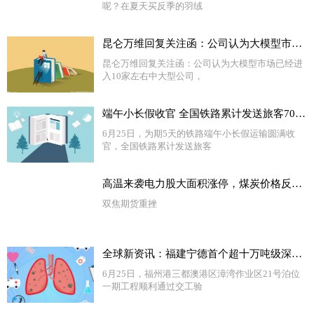
呢？在夏天买反季的羽绒
昆仑万维回复关注函：公司认为大模型市场已经进入10家左右中大型公司 当前热闻
昆仑万维回复关注函：公司认为大模型市场已经进
入10家左右中大型公司，
端午小长假收官 全国铁路累计发送旅客7037.9万人次|报道
6月25日，为期5天的铁路端午小长假运输圆满收
官，全国铁路累计发送旅客
高温来袭电力股大面积涨停，煤炭价格反弹动力不足
双焦期货重挫
全球新资讯：福建宁德首个超十万吨级深水泊位通过交工验收
6月25日，福州港三都澳港区漳湾作业区21号泊位
一期工程顺利通过交工验