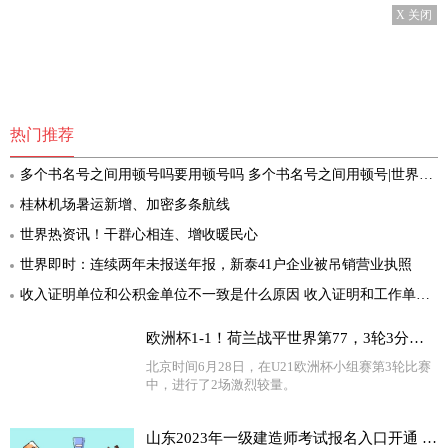
X 关闭
热门推荐
多个书名号之间用顿号吗要用顿号吗 多个书名号之间用顿号|世界速递
桂林机场暑运新增、加密多条航线
世界热资讯！干群心相连、增收暖民心
世界即时：连续两年未报送年报，新泰41户企业被吊销营业执照
收入证明单位和公积金单位不一致是什么原因 收入证明和工作单位不一致怎么办
欧洲杯1-1！荷兰战平世界第77，3轮3分小组出局，葡萄牙绝杀出线
北京时间6月28日，在U21欧洲杯小组赛第3轮比赛
中，进行了2场激烈较量。
山东2023年一级建造师考试报名入口开通 世界热消息