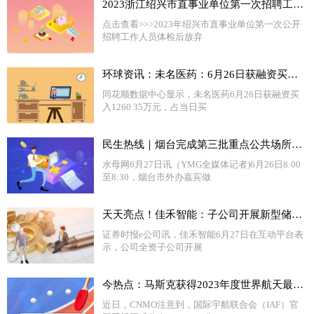
2023浙江绍兴市直事业单位第一次招聘工作人员体检后放弃、递补人员名单名单（二）
点击查看>>>2023年绍兴市直事业单位第一次公开
招聘工作人员体检后放弃
环球资讯：未名医药：6月26日获融资买入1260.35万元，占当日流入资金比例21.21%
同花顺数据中心显示，未名医药6月26日获融资买
入1260 35万元，占当日买
民生热线｜烟台完成第三批重点公共场所外语标识规范行动
水母网6月27日讯（YMG全媒体记者)6月26日8:00
至8:30，烟台市外办嘉宾做
天天亮点！佳禾智能：子公司开展新型储能业务 预计9月底试产
证券时报e公司讯，佳禾智能6月27日在互动平台表
示，公司全资子公司开展
今热点：马斯克获得2023年度世界航天最高奖 星舰成功率已大增
近日，CNMO注意到，国际宇航联合会（IAF）官