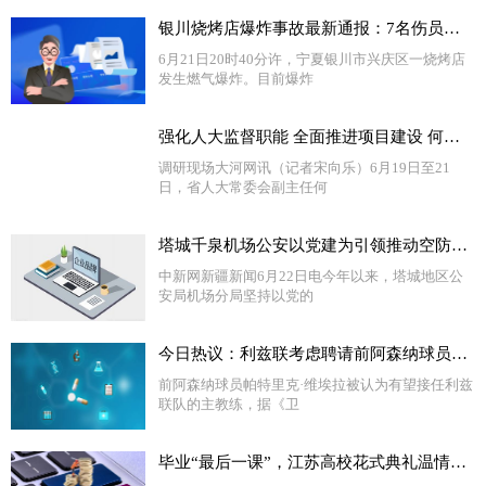
银川烧烤店爆炸事故最新通报：7名伤员生命体征平稳 将尽快查明爆炸事故原因_环球新资讯
6月21日20时40分许，宁夏银川市兴庆区一烧烤店
发生燃气爆炸。目前爆炸
强化人大监督职能 全面推进项目建设 何金平带队到济源示范区和焦作市调研“三个一批”项目建设情况 世界要闻
调研现场大河网讯（记者宋向乐）6月19日至21
日，省人大常委会副主任何
塔城千泉机场公安以党建为引领推动空防安全取得新成效 独家焦点
中新网新疆新闻6月22日电今年以来，塔城地区公
安局机场分局坚持以党的
今日热议：利兹联考虑聘请前阿森纳球员维埃拉为新主教练
前阿森纳球员帕特里克·维埃拉被认为有望接任利兹
联队的主教练，据《卫
毕业“最后一课”，江苏高校花式典礼温情告别_环球即时看