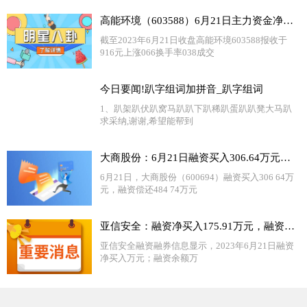
高能环境（603588）6月21日主力资金净买入589.81万元-世界报资讯
截至2023年6月21日收盘高能环境603588报收于
916元上涨066换手率038成交
今日要闻!趴字组词加拼音_趴字组词
1、趴架趴伏趴窝马趴趴下趴稀趴蛋趴趴凳大马趴
求采纳,谢谢,希望能帮到
大商股份：6月21日融资买入306.64万元，融资融券余额3.25亿元
6月21日，大商股份（600694）融资买入306 64万
元，融资偿还484 74万元
亚信安全：融资净买入175.91万元，融资余额2857.55万元（06-21） 每日关注
亚信安全融资融券信息显示，2023年6月21日融资
净买入万元；融资余额万