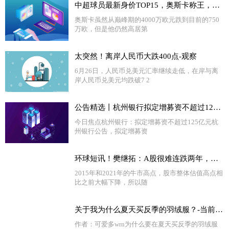
中超球员最新身价TOP15，奥斯卡称王，武磊国内最高，红黑榜都有谁 今头条
奥斯卡虽然从巅峰期的4000万欧元跌到目前的750
万欧，但是他仍然高居第
太突然！离岸人民币大跌400点-观察
6月26日，人民币兑美元汇率继续走低，在岸与离
岸人民币兑美元均跌破7 2
公告精选丨杭州银行拟定增募资不超过125亿元；昆仑万维回复关注函：股东借款安排让公司资金储备更加丰富
今日焦点杭州银行：拟定增募资不超过125亿元杭
州银行公告，拟定增募资
环球短讯！樊继拓：A股很难连跌两年，看好三季度股市
2015年和2021年的牛市高点，股市整体估值高点相
比之前大幅下降，所以随
关于我为什么夏天买反季的羽绒服？-当前热闻
作者：可爱多wrn为什么要在夏天买反季的羽绒服