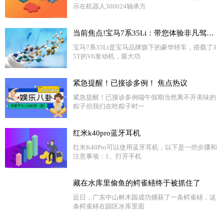
示在机器人300024轴承方
当前焦点!宝马7系35Li：带您体验非凡驾驶乐趣！
宝马7系35Li是宝马品牌旗下的豪华轿车，搭载了3
5T的V6发动机，最大功
紧急提醒！已接诊多例！ 焦点热议
紧急提醒！已接诊多例端午假期当然离不开美味的
粽子但我们在吃粽子时一
红米k40pro蓝牙耳机
红米K40Pro可以使用蓝牙耳机，以下是一些步骤和
注意事项：1、打开手机
藏在水库里偷鱼的鳄雀鳝终于被抓住了
近日，广东中山树木园成功捕获了一条鳄雀鳝，这
条鳄雀鳝在园区水库里面