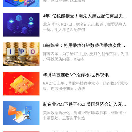
务，从成本和时效上给商
4年1亿也能接受！曝湖人愿匹配任何里夫斯报价：为何仍准备替代者
北京时间6月27日，据名记Stein报道，联盟消息人
士称，湖人愿意匹配任何
B站陈睿：将用播放分钟数替代播放次数 消弭视频数据水分
陈睿表示，为了给UP主提供更好的创作空间，为用
户寻找优质内容，B站将
华脉科技连收3个涨停板-世界视讯
6月27日上午，华脉科技盘中涨停，已连收3个涨停
板。连续涨停期间，该股
制造业PMI下跌至46.3 美国经济会进入衰退吗？
美国数据两极化，制造业PMI非常疲软，但服务业
非常强劲。主要由于制造