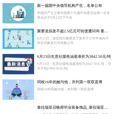
新一届团中央领导机构产生，名单公布
中国共产主义青年团第十九届中央委员会第一次全
体会议于6月22日下午在
聚赛龙拟发不超2.5亿元可转债遭问询 要求说明前期募投项目尚未建成情况下扩大业务规模的必要性|每日快讯
6月21日，深交所向聚赛龙下发关于公司申请向不
特定对象发行可转换公司
6月23日生意社煤焦油基准价为3842.50元/吨
6月23日，生意社煤焦油基准价为3842 50元 吨，与
本月初(3960 00元 吨)
同校16年的她与他，并列第一双双直博
同校16年的她与他，并列第一双双直博
泰拉瑞亚召唤师毕业装备饰品_泰拉瑞亚召唤师毕业饰品_今日观点