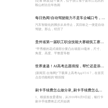
(记者 林波)这个夏天，位于浙江省宁波市江北区的
鞍山村比往年热闹
每日热闻!自动驾驶能力不是车企喊口号，奔驰L3级的国际认证比特斯拉还早
汽车智能化的脚步从未停止，其目标之一便是自动
驾驶。那么，经历了
贵州省第一届职工职业技能大赛砌筑工赛项一等奖获得者杨林：脑海里装着每一块砖的精准定位|今日报
“甲秀楼的花式墙部分要凸出墙面10毫米，尺寸、
角度、高度、平整度等都
世界速递！AI高考志愿填报，帮忙还是添乱？
[新闻页-台海网]“下载掌上高考AppV3 6 7，在首页
点击功能框的‘模拟报
刷卡手续费怎么做分录_刷卡手续费怎么算|环球热闻
1、根据发改委通知，从2016年6月9日起，银行卡
刷卡手续费将正式开始调