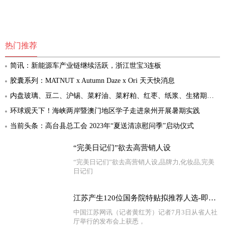
热门推荐
简讯：新能源车产业链继续活跃，浙江世宝3连板
胶囊系列：MATNUT x Autumn Daze x Ori 天天快消息
内盘玻璃、豆二、沪锡、菜籽油、菜籽粕、红枣、纸浆、生猪期货主力开盘涨超1%
环球观天下！海峡两岸暨澳门地区学子走进泉州开展暑期实践
当前头条：高台县总工会 2023年“夏送清凉慰问季”启动仪式
“完美日记们”欲去高营销人设
“完美日记们”欲去高营销人设,品牌力,化妆品,完美
日记们
江苏产生120位国务院特贴拟推荐人选-即时看
中国江苏网讯（记者黄红芳）记者7月3日从省人社
厅举行的发布会上获悉，