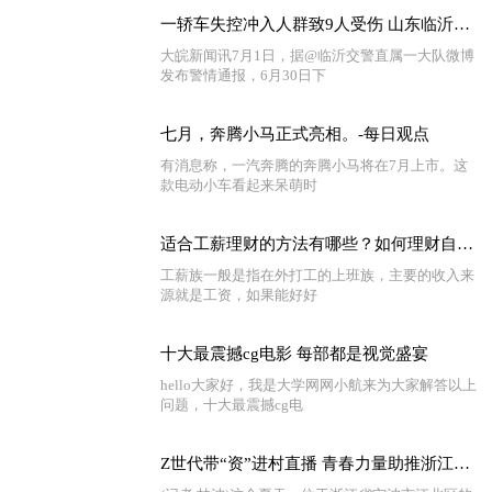
一轿车失控冲入人群致9人受伤 山东临沂警方通报-全球新动态
大皖新闻讯7月1日，据@临沂交警直属一大队微博
发布警情通报，6月30日下
七月，奔腾小马正式亮相。-每日观点
有消息称，一汽奔腾的奔腾小马将在7月上市。这
款电动小车看起来呆萌时
适合工薪理财的方法有哪些？如何理财自己的工资？
工薪族一般是指在外打工的上班族，主要的收入来
源就是工资，如果能好好
十大最震撼cg电影 每部都是视觉盛宴
hello大家好，我是大学网网小航来为大家解答以上
问题，十大最震撼cg电
Z世代带“资”进村直播 青春力量助推浙江乡村振兴