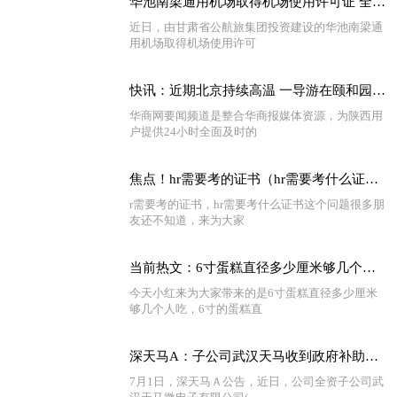
华池南梁通用机场取得机场使用许可证 全球热文
近日，由甘肃省公航旅集团投资建设的华池南梁通
用机场取得机场使用许可
快讯：近期北京持续高温 一导游在颐和园带团时中暑离世
华商网要闻频道是整合华商报媒体资源，为陕西用
户提供24小时全面及时的
焦点！hr需要考的证书（hr需要考什么证书）
r需要考的证书，hr需要考什么证书这个问题很多朋
友还不知道，来为大家
当前热文：6寸蛋糕直径多少厘米够几个人吃（6寸的蛋糕直径多少厘米）
今天小红来为大家带来的是6寸蛋糕直径多少厘米
够几个人吃，6寸的蛋糕直
深天马A：子公司武汉天马收到政府补助约2.29亿元 全球最新
7月1日，深天马Ａ公告，近日，公司全资子公司武