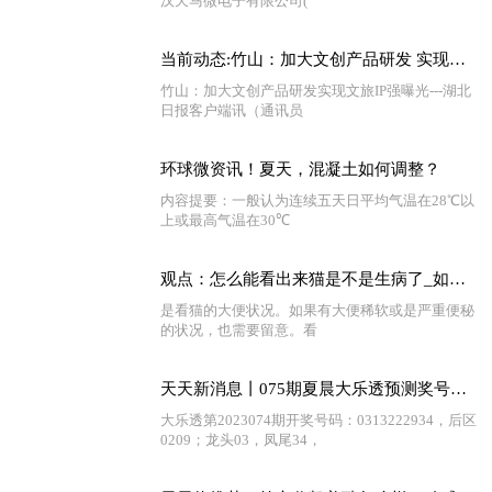
汉天马微电子有限公司(
当前动态:竹山：加大文创产品研发 实现文旅IP强曝光
竹山：加大文创产品研发实现文旅IP强曝光---湖北
日报客户端讯（通讯员
环球微资讯！夏天，混凝土如何调整？
内容提要：一般认为连续五天日平均气温在28℃以
上或最高气温在30℃
观点：怎么能看出来猫是不是生病了_如何知道你的猫是否生病了
是看猫的大便状况。如果有大便稀软或是严重便秘
的状况，也需要留意。看
天天新消息丨075期夏晨大乐透预测奖号：前区综合分析
大乐透第2023074期开奖号码：0313222934，后区
0209；龙头03，凤尾34，