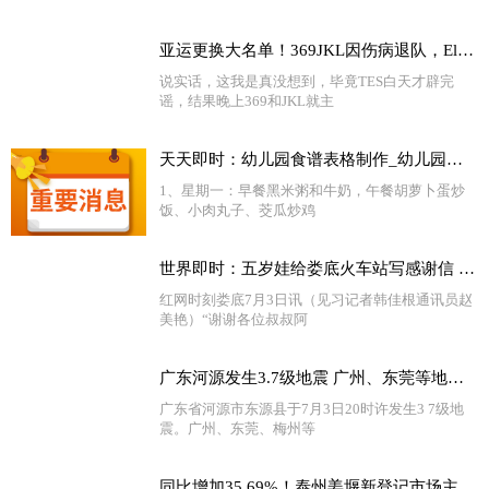
亚运更换大名单！369JKL因伤病退队，Elk和XUN入选 环球快播报
说实话，这我是真没想到，毕竟TES白天才辟完
谣，结果晚上369和JKL就主
天天即时：幼儿园食谱表格制作_幼儿园食谱表
1、星期一：早餐黑米粥和牛奶，午餐胡萝卜蛋炒
饭、小肉丸子、茭瓜炒鸡
世界即时：五岁娃给娄底火车站写感谢信 因为啥？
红网时刻娄底7月3日讯（见习记者韩佳根通讯员赵
美艳）“谢谢各位叔叔阿
广东河源发生3.7级地震 广州、东莞等地有震感
广东省河源市东源县于7月3日20时许发生3 7级地
震。广州、东莞、梅州等
同比增加35.69%！泰州姜堰新登记市场主体6608户