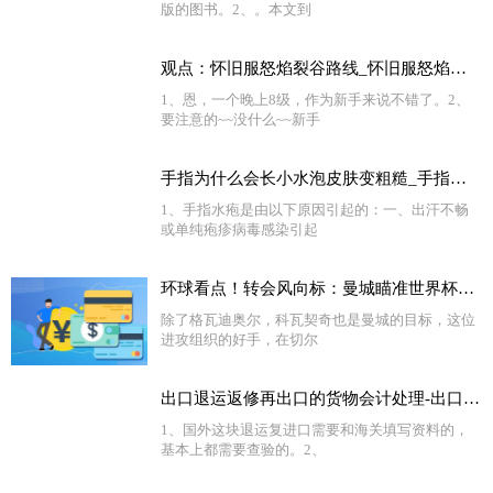
版的图书。2、。本文到
观点：怀旧服怒焰裂谷路线_怀旧服怒焰裂谷多少级能进
1、恩，一个晚上8级，作为新手来说不错了。2、
要注意的~~没什么~~新手
手指为什么会长小水泡皮肤变粗糙_手指为什么会长小水泡
1、手指水疱是由以下原因引起的：一、出汗不畅
或单纯疱疹病毒感染引起
环球看点！转会风向标：曼城瞄准世界杯超新星 姆巴佩或成新标王
除了格瓦迪奥尔，科瓦契奇也是曼城的目标，这位
进攻组织的好手，在切尔
出口退运返修再出口的货物会计处理-出口国外货物退运返修怎么办 怎样办理退运-世界今头条
1、国外这块退运复进口需要和海关填写资料的，
基本上都需要查验的。2、