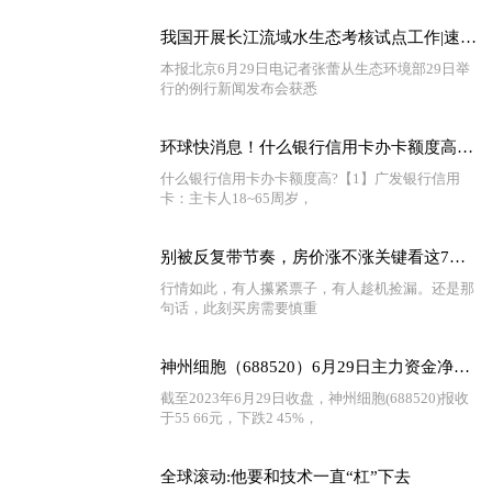
我国开展长江流域水生态考核试点工作|速看料
本报北京6月29日电记者张蕾从生态环境部29日举
行的例行新闻发布会获悉
环球快消息！什么银行信用卡办卡额度高？信用卡额度越高越好吗？
什么银行信用卡办卡额度高?【1】广发银行信用
卡：主卡人18~65周岁，
别被反复带节奏，房价涨不涨关键看这7点！ 全球看热讯
行情如此，有人攥紧票子，有人趁机捡漏。还是那
句话，此刻买房需要慎重
神州细胞（688520）6月29日主力资金净卖出532.18万元
截至2023年6月29日收盘，神州细胞(688520)报收
于55 66元，下跌2 45%，
全球滚动:他要和技术一直“杠”下去