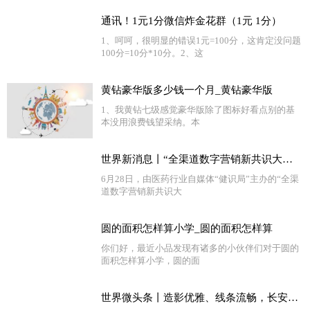
通讯！1元1分微信炸金花群（1元 1分）
1、呵呵，很明显的错误1元=100分，这肯定没问题
100分=10分*10分。2、这
黄钻豪华版多少钱一个月_黄钻豪华版
1、我黄钻七级感觉豪华版除了图标好看点别的基
本没用浪费钱望采纳。本
世界新消息丨“全渠道数字营销新共识大会”召开 医药界各方共议数字化营销之道
6月28日，由医药行业自媒体“健识局”主办的“全渠
道数字营销新共识大
圆的面积怎样算小学_圆的面积怎样算
你们好，最近小品发现有诸多的小伙伴们对于圆的
面积怎样算小学，圆的面
世界微头条丨造影优雅、线条流畅，长安启源A07官方发布