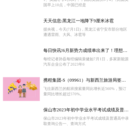
国早上10点，中国已经是
天天信息:黑龙江一地降下9厘米冰雹
据央视，今天(7月1日)，黑龙江省宁安市部分地区
遭遇雷雨、大风、冰雹等
每日快讯!6月新势力成绩单出来了！理想汽车交付量首次突破三万，还有一家企业销量超四万
每经记者孙磊每经编辑裴健如7月1日，多家新能源
汽车企业公布了2023年6
携程集团-S（09961）与新西兰旅游局签署战略合作备忘录
飞往新西兰的航班搜索量同比增长近560%，预订
量同比增长超过570%。
保山市2023年初中学业水平考试成绩及普通高中录取查询公告_环球热点
保山市2023年初中学业水平考试成绩及普通高中录
取查询公告一、查询方式