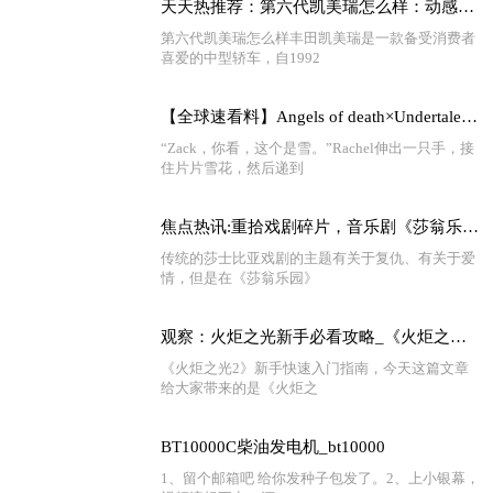
天天热推荐：第六代凯美瑞怎么样：动感外观、多动力选择、豪华配置！
第六代凯美瑞怎么样丰田凯美瑞是一款备受消费者
喜爱的中型轿车，自1992
【全球速看料】Angels of death×Undertale 第三章 与骨兄弟的初遇（上）
“Zack，你看，这个是雪。”Rachel伸出一只手，接
住片片雪花，然后递到
焦点热讯:重拾戏剧碎片，音乐剧《莎翁乐园》欢乐回归！文中专访别错过~
传统的莎士比亚戏剧的主题有关于复仇、有关于爱
情，但是在《莎翁乐园》
观察：火炬之光新手必看攻略_《火炬之光2》新手快速上手指南
《火炬之光2》新手快速入门指南，今天这篇文章
给大家带来的是《火炬之
BT10000C柴油发电机_bt10000
1、留个邮箱吧 给你发种子包发了。2、上小银幕，