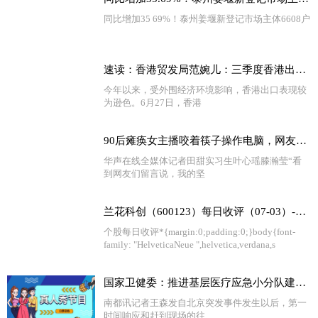
同比增加35 69%！泰州姜堰新登记市场主体6608户
速读：香港贸发局范婉儿：三季度香港出口有望止跌回升 出口信心进一步回暖
今年以来，受外围经济环境影响，香港出口表现较
为逊色。6月27日，香港
90后瘫痪女主播咬着筷子操作电脑，网友直呼励志
华声在线全媒体记者田甜实习生叶心瑶滕瀚莹“看
到网友们留言说，我的坚
兰花科创（600123）每日收评（07-03）-天天短讯
个股每日收评*{margin:0;padding:0;}body{font-
family: "HelveticaNeue ",helvetica,verdana,s
国家卫健委：推进基层医疗应急小分队建设，提升医疗应急能力_全球简讯
南都讯记者王森发自北京突发事件发生以后，第一
时间响应和赶到现场的往