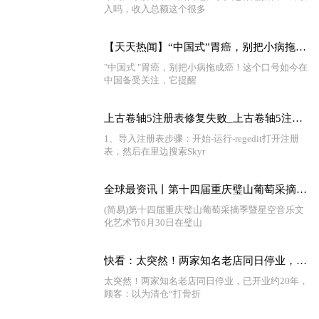
入吗，收入总额这个很多
【天天热闻】“中国式”胃癌，别把小病拖成癌!这些不良习惯，要趁早改掉
"中国式 "胃癌，别把小病拖成癌！这个口号如今在
中国备受关注，它提醒
上古卷轴5注册表修复失败_上古卷轴5注册表修复
1、导入注册表步骤：开始-运行-regedit打开注册
表，然后在里边搜索Skyr
全球最资讯丨第十四届重庆璧山葡萄采摘季暨星空音乐文化艺术节开幕
(简易)第十四届重庆璧山葡萄采摘季暨星空音乐文
化艺术节6月30日在璧山
快看：太突然！两家知名老店同日停业，已开业约20年，顾客：以为清仓“打骨折”，却发现并不便宜
太突然！两家知名老店同日停业，已开业约20年，
顾客：以为清仓“打骨折