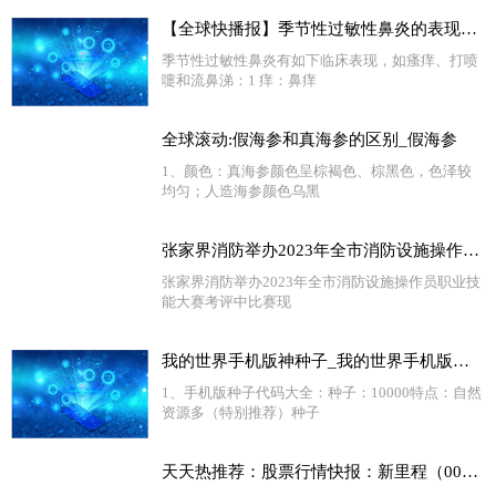
【全球快播报】季节性过敏性鼻炎的表现有哪些_季节性过敏性鼻炎的表现
季节性过敏性鼻炎有如下临床表现，如瘙痒、打喷
嚏和流鼻涕：1 痒：鼻痒
全球滚动:假海参和真海参的区别_假海参
1、颜色：真海参颜色呈棕褐色、棕黑色，色泽较
均匀；人造海参颜色乌黑
张家界消防举办2023年全市消防设施操作员职业技能大赛 天天视点
张家界消防举办2023年全市消防设施操作员职业技
能大赛考评中比赛现
我的世界手机版神种子_我的世界手机版种子 天天短讯
1、手机版种子代码大全：种子：10000特点：自然
资源多（特别推荐）种子
天天热推荐：股票行情快报：新里程（002219）6月30日主力资金净卖出670.50万元