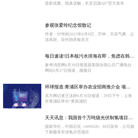
造影优雅、线条流畅，长安启源A07官方发布
参观张爱玲纪念馆散记
作者：付华岗2023年6月6日，芒种，天高气爽，云
淡风轻。应作协苏银东主
每日速读!日本核污水排海在即，焦虑在韩国蔓延……
参考消息网6月30日报道据美国全国公共广播电台
网站6月27日报道，随着日
环球报道:青浦区举办农业招商推介会 项目签约总投资额达41亿元
东方网记者王泳婷6月30日报道：29日下午，上海
市青浦区举办“青风浦韵
天天讯息：我国首个万吨级光伏制氢项目投产
据新华社，中国石化（600028）30日宣布，公司旗
下新疆库车绿氢示范项目