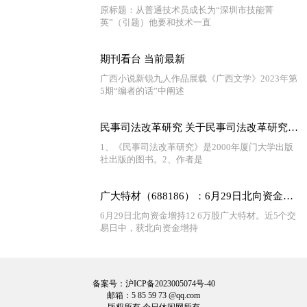
原标题：从普通技术员成长为“深圳市技能菁
英”（引题）他要和技术一直
期刊看台 当前最新
广西小说新锐九人作品展载《广西文学》2023年第
5期“编者的话”中阐述
民事司法改革研究 关于民事司法改革研究介绍
1、《民事司法改革研究》是2000年厦门大学出版
社出版的图书。2、作者是
广大特材（688186）：6月29日北向资金增持12.6万股
6月29日北向资金增持12 6万股广大特材。近5个交
易日中，获北向资金增持
备案号：沪ICP备2023005074号-40
邮箱：5 85 59 73 @qq.com