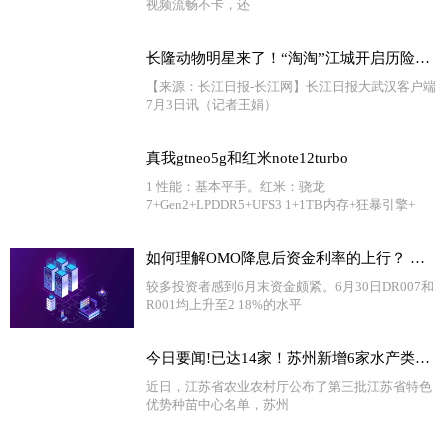
视频流畅不卡，还
长隆动物明星来了！“淘淘”江城开启历险记 天天看点
【来源：长江日报-长江网】长江日报大武汉客户端
7月3日讯（记者王娟）
真我gtneo5g和红米note12turbo
1 性能：基本平手。红米：骁龙
7+Gen2+LPDDR5+UFS3 1+1TB内存+狂暴引擎+
如何理解OMO降息后资金利率的上行？ 全球新消息
较多投资者感到6月末资金颇紧。6月30日DR007和
R001均上升至2 18%的水平
今日要闻!已达14家！苏州新增6家水产类省级特色优势种苗中心
近日，江苏省农业农村厅公布了第三批江苏省特色
优势种苗中心名单，苏州