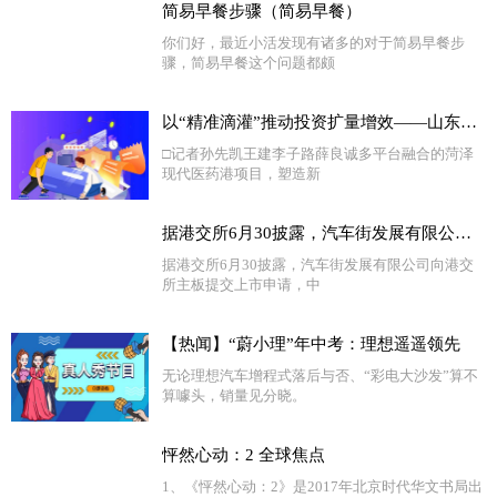
简易早餐步骤（简易早餐）
你们好，最近小活发现有诸多的对于简易早餐步
骤，简易早餐这个问题都颇
以“精准滴灌”推动投资扩量增效——山东省绿色低碳高质量发展重点项目现场观摩札记②
□记者孙先凯王建李子路薛良诚多平台融合的菏泽
现代医药港项目，塑造新
据港交所6月30披露，汽车街发展有限公司向港交所主板提交上市申请，中信证券、海通国际为其联席保荐人 独家
据港交所6月30披露，汽车街发展有限公司向港交
所主板提交上市申请，中
【热闻】“蔚小理”年中考：理想遥遥领先
无论理想汽车增程式落后与否、“彩电大沙发”算不
算噱头，销量见分晓。
怦然心动：2 全球焦点
1、《怦然心动：2》是2017年北京时代华文书局出