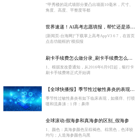
“甲秀楼的花式墙部分要凸出墙面10毫米，尺寸、
角度、高度、平整度等都
世界速递！AI高考志愿填报，帮忙还是添乱？
[新闻页-台海网]“下载掌上高考AppV3 6 7，在首页
点击功能框的‘模拟报
刷卡手续费怎么做分录_刷卡手续费怎么算|环球热闻
1、根据发改委通知，从2016年6月9日起，银行卡
刷卡手续费将正式开始调
【全球快播报】季节性过敏性鼻炎的表现有哪些_季节性过敏性鼻炎的表现
季节性过敏性鼻炎有如下临床表现，如瘙痒、打喷
嚏和流鼻涕：1 痒：鼻痒
全球滚动:假海参和真海参的区别_假海参
1、颜色：真海参颜色呈棕褐色、棕黑色，色泽较
均匀；人造海参颜色乌黑