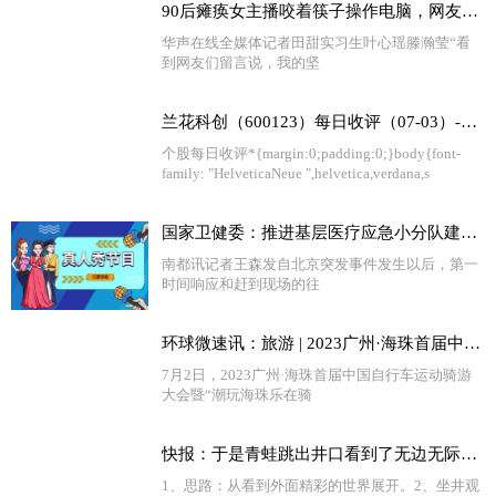
90后瘫痪女主播咬着筷子操作电脑，网友直呼励志
华声在线全媒体记者田甜实习生叶心瑶滕瀚莹“看
到网友们留言说，我的坚
兰花科创（600123）每日收评（07-03）-天天短讯
个股每日收评*{margin:0;padding:0;}body{font-
family: "HelveticaNeue ",helvetica,verdana,s
国家卫健委：推进基层医疗应急小分队建设，提升医疗应急能力_全球简讯
南都讯记者王森发自北京突发事件发生以后，第一
时间响应和赶到现场的往
环球微速讯：旅游 | 2023广州·海珠首届中国自行车运动骑游大会举行
7月2日，2023广州·海珠首届中国自行车运动骑游
大会暨“潮玩海珠乐在骑
快报：于是青蛙跳出井口看到了无边无际的天很惊讶用文言文怎么说（青蛙跳出井口会看到什么会说些什么）
1、思路：从看到外面精彩的世界展开。2、坐井观