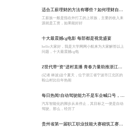
适合工薪理财的方法有哪些？如何理财自己的工资？
工薪族一般是指在外打工的上班族，主要的收入来
源就是工资，如果能好好
十大最震撼cg电影 每部都是视觉盛宴
hello大家好，我是大学网网小航来为大家解答以上
问题，十大最震撼cg电
Z世代带“资”进村直播 青春力量助推浙江乡村振兴
(记者 林波)这个夏天，位于浙江省宁波市江北区的
鞍山村比往年热闹
每日热闻!自动驾驶能力不是车企喊口号，奔驰L3级的国际认证比特斯拉还早
汽车智能化的脚步从未停止，其目标之一便是自动
驾驶。那么，经历了
贵州省第一届职工职业技能大赛砌筑工赛项一等奖获得者杨林：脑海里装着每一块砖的精准定位|今日报