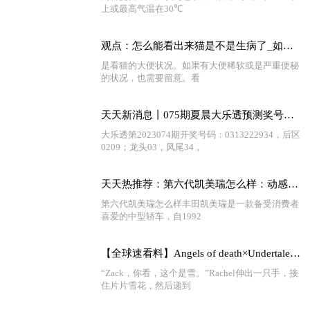
上或最高气温在30℃
观点：怎么能看出来猫是不是生病了_如何知道你的猫是否生病了
是看猫的大便状况。如果有大便稀软或是严重便秘
的状况，也需要留意。看
天天新消息丨075期夏晨大乐透预测奖号：前区综合分析
大乐透第2023074期开奖号码：0313222934，后区
0209；龙头03，凤尾34，
天天热推荐：第六代凯美瑞怎么样：动感外观、多动力选择、豪华配置！
第六代凯美瑞怎么样丰田凯美瑞是一款备受消费者
喜爱的中型轿车，自1992
【全球速看料】Angels of death×Undertale 第三章 与骨兄弟的初遇（上）
“Zack，你看，这个是雪。”Rachel伸出一只手，接
住片片雪花，然后递到