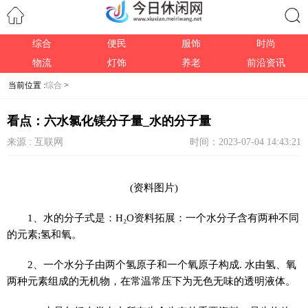
综合
便民
服饰
时尚
搜索
物流
灯饰
养老
前沿资讯
当前位置 :
综合
>
看点：六水氯化镁分子量_水的分子量
来源 : 互联网
时间：2023-07-04 14:43:21
(资料图片)
1、水的分子式是：H₂O资料拓展：一个水分子含有两种不同
的元素;氢和氧。
2、一个水分子由两个氢原子和一个氧原子构成. 水由氢、氧
两种元素组成的无机物，在常温常压下为无色无味的透明液体。