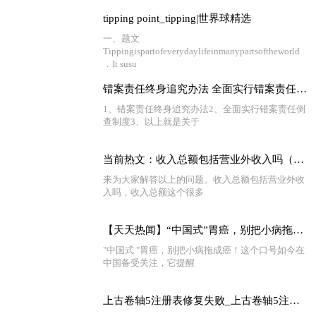
tipping point_tipping|世界球精选
一、题文
Tippingispartofeverydaylifeinmanypartsoftheworld
．It susu
错案责任终身追究办法 全面实行错案责任倒查制度 基本情况讲解_每日热讯
1、错案责任终身追究办法2、全面实行错案责任倒
查制度3、以上就是关于
当前热文：收入总额包括营业外收入吗（收入总额）
来为大家解答以上的问题。收入总额包括营业外收
入吗，收入总额这个很多
【天天热闻】“中国式”胃癌，别把小病拖成癌!这些不良习惯，要趁早改掉
"中国式 "胃癌，别把小病拖成癌！这个口号如今在
中国备受关注，它提醒
上古卷轴5注册表修复失败_上古卷轴5注册表修复