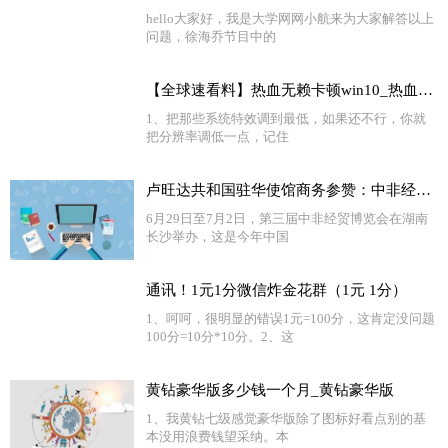
hello大家好，我是大学网网小航来为大家解答以上
问题，徐海乔节目中的
【全球速看料】热血无赖卡顿win10_热血无赖卡顿
1、把那些系统特效调到最低，如果还不行，你就
把分辨率调低一点，记住
卢旺达共和国驻华使馆商务参赞：中非经贸合作大有可为
6月29日至7月2日，第三届中非经贸博览会在湖南
长沙举办，这是今年中国
通讯！1元1分微信炸金花群（1元 1分）
1、呵呵，很明显的错误1元=100分，这肯定没问题
100分=10分*10分。2、这
黄钻豪华版多少钱一个月_黄钻豪华版
1、我黄钻七级感觉豪华版除了图标好看点别的基
本没用浪费钱望采纳。本