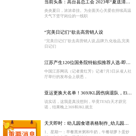
当前头条：高台县总工会 2023年“夏送清凉慰问季”启动仪式
炎炎夏日，浓浓牵挂。为全面关心关爱在持续高温
天气下坚守岗位的一线职
“完美日记们”欲去高营销人设
“完美日记们”欲去高营销人设,品牌力,化妆品,完美
日记们
江苏产生120位国务院特贴拟推荐人选-即时看
中国江苏网讯（记者黄红芳）记者7月3日从省人社
厅举行的发布会上获悉，
亚运更换大名单！369JKL因伤病退队，Elk和XUN入选 环球快播报
说实话，这我是真没想到，毕竟TES白天才辟完
谣，结果晚上369和JKL就主
天天即时：幼儿园食谱表格制作_幼儿园食谱表
1、星期一：早餐黑米粥和牛奶，午餐胡萝卜蛋炒