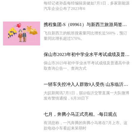
每经记者孙磊每经编辑裴健如7月1日，多家新能源
汽车企业公布了2023年6
携程集团-S（09961）与新西兰旅游局签署战略合作备忘录
飞往新西兰的航班搜索量同比增长近560%，预订
量同比增长超过570%。
保山市2023年初中学业水平考试成绩及普通高中录取查询公告_环球热点
保山市2023年初中学业水平考试成绩及普通高中录
取查询公告一、查询方式
一轿车失控冲入人群致9人受伤 山东临沂警方通报-全球新动态
大皖新闻讯7月1日，据@临沂交警直属一大队微博
发布警情通报，6月30日下
七月，奔腾小马正式亮相。-每日观点
有消息称，一汽奔腾的奔腾小马将在7月上市。这
款电动小车看起来呆萌时