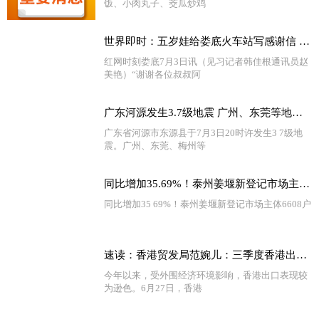
饭、小肉丸子、茭瓜炒鸡
世界即时：五岁娃给娄底火车站写感谢信 因为啥？
红网时刻娄底7月3日讯（见习记者韩佳根通讯员赵
美艳）“谢谢各位叔叔阿
广东河源发生3.7级地震 广州、东莞等地有震感
广东省河源市东源县于7月3日20时许发生3 7级地
震。广州、东莞、梅州等
同比增加35.69%！泰州姜堰新登记市场主体6608户
同比增加35 69%！泰州姜堰新登记市场主体6608户
速读：香港贸发局范婉儿：三季度香港出口有望止跌回升 出口信心进一步回暖
今年以来，受外围经济环境影响，香港出口表现较
为逊色。6月27日，香港