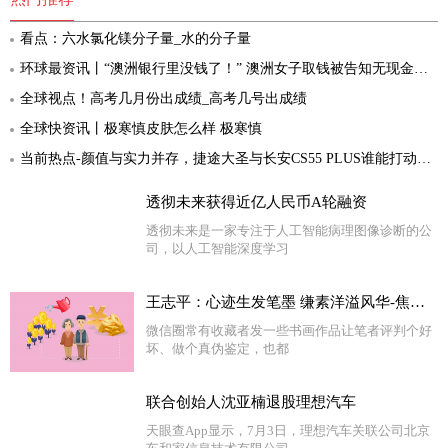
看点：六水氯化镁分子量_水的分子量
环球最资讯丨“澳洲银行里没钱了！” 澳洲女子取钱被告知无现金，直接怒关账户，牛！
全球视点！高考几月份出成绩_高考几号出成绩
全球快资讯丨极寒慎皮肤怎么样 极寒慎
当前热点-颜值与实力并存，捷途大圣与长安CS55 PLUS谁能打动你？
透彻未来获得近亿人民币A轮融资
透彻未来是一家专注于人工智能病理图像诊断的公
司，以人工智能深度学习
王志平：心迹生发笔墨 缣素洋溢风华-焦点报道
微信圈常有收藏者发一些书画作品让笔者评判个好
坏、做个真伪鉴定，也都
联合创始人沈亚楠退股理想汽车
天眼查App显示，7月3日，理想汽车关联公司北京