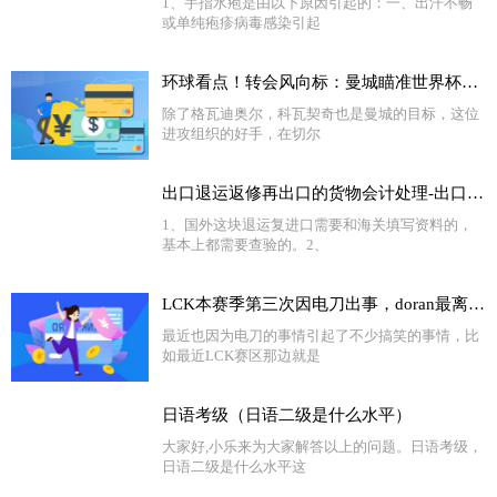
1、手指水疱是由以下原因引起的：一、出汗不畅
或单纯疱疹病毒感染引起
环球看点！转会风向标：曼城瞄准世界杯超新星 姆巴佩或成新标王
除了格瓦迪奥尔，科瓦契奇也是曼城的目标，这位
进攻组织的好手，在切尔
出口退运返修再出口的货物会计处理-出口国外货物退运返修怎么办 怎样办理退运-世界今头条
1、国外这块退运复进口需要和海关填写资料的，
基本上都需要查验的。2、
LCK本赛季第三次因电刀出事，doran最离谱，还有人被禁赛
最近也因为电刀的事情引起了不少搞笑的事情，比
如最近LCK赛区那边就是
日语考级（日语二级是什么水平）
大家好,小乐来为大家解答以上的问题。日语考级，
日语二级是什么水平这