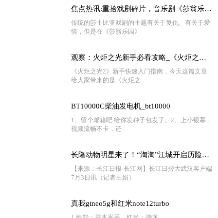
焦点热讯:重拾戏剧碎片，音乐剧《莎翁乐园》欢乐回归！文中专访别错过~
传统的莎士比亚戏剧的主题有关于复仇、有关于爱
情，但是在《莎翁乐园》
观察：火炬之光新手必看攻略_《火炬之光2》新手快速上手指南
《火炬之光2》新手快速入门指南，今天这篇文章
给大家带来的是《火炬之
BT10000C柴油发电机_bt10000
1、留个邮箱吧 给你发种子包发了。2、上小银幕，
视频流畅不卡，还
长隆动物明星来了！“淘淘”江城开启历险记 天天看点
【来源：长江日报-长江网】长江日报大武汉客户端
7月3日讯（记者王娟）
真我gtneo5g和红米note12turbo
1 性能：基本平手。红米：骁龙