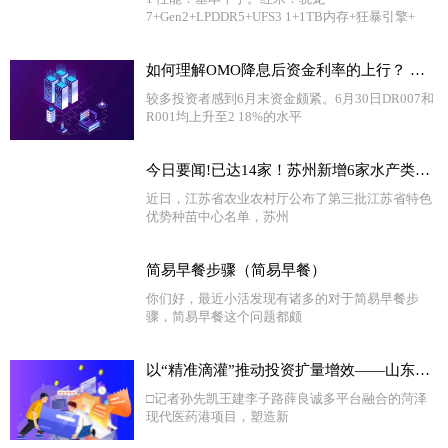
7+Gen2+LPDDR5+UFS3 1+1TB内存+狂暴引擎+
如何理解OMO降息后资金利率的上行？ 全球新消息
较多投资者感到6月末资金颇紧。6月30日DR007和
R001均上升至2 18%的水平
今日要闻!已达14家！苏州新增6家水产类省级特色优势种苗中心
近日，江苏省农业农村厅公布了第三批江苏省特色
优势种苗中心名单，苏州
简易早餐步骤（简易早餐）
你们好，最近小活发现有诸多的对于简易早餐步
骤，简易早餐这个问题都颇
以“精准滴灌”推动投资扩量增效——山东省绿色低碳高质量发展重点项目现场观摩札记②
□记者孙先凯王建李子路薛良诚多平台融合的菏泽
现代医药港项目，塑造新