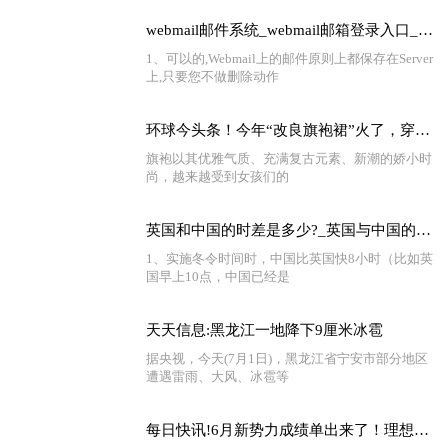
webmail邮件系统_webmail邮箱登录入口_世界独家
1、可以的,Webmail上的邮件原则上都保存在Server
上,只要您不做删除动作
环球今头条！今年“改良旗袍裙”火了，穿上身高雅时尚，老少皆宜，很女神范儿
旗袍以其优雅气质、充满复古元素、新潮的娇小时
尚，越来越受到女孩们的
英国和中国的时差是多少?_英国与中国的时差是多少
1、实施冬令时间时，中国比英国快8小时（比如英
国早上10点，中国已经是
天天信息:黑龙江一地降下9厘米冰雹
据央视，今天(7月1日)，黑龙江省宁安市部分地区
遭遇雷雨、大风、冰雹等
每日快讯!6月新势力成绩单出来了！理想汽车交付量首次突破三万，还有一家企业销量超四万