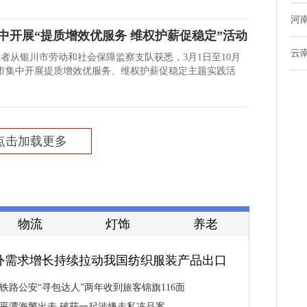
河
中开展“提质增效优服务 维权护薪促稳定”活动
云
记者从银川市劳动和社会保障监察支队获悉，3月1日至10月
川市集中开展提质增效优服务、维权护薪促稳定主题实践活
点击加载更多
物流
灯饰
养老
外需求增长持续拉动我国纺织服装产品出口
铁路公安“寻包达人”两年收到旅客锦旗116面
平潭海警出击 破获一起涉嫌走私冻品案