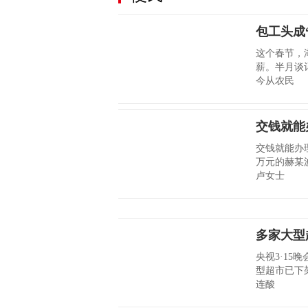
包工头成
这个春节，
薪。半月谈
今从农民
交钱就能
交钱就能办理
万元的赫某
卢女士
多家大型
央视3·15
型超市已下
连酸