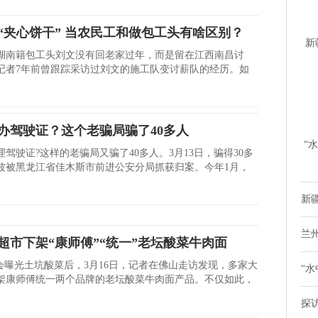
“夹心饼干” 当农民工和做包工头有啥区别？
新
湖南籍包工头刘文没有回老家过年，而是留在江西南昌讨
时
记者7年前曾跟踪采访过刘文的施工队变讨薪队的经历。如
办驾驶证？这个老骗局骗了40多人
“
驾驶证?这样的老骗局又骗了40多人。3月13日，骗得30多
鸭
波被黑龙江省佳木斯市前进公安分局抓获归案。今年1月，
新疆
兰
超市下架“康师傅”“统一”老坛酸菜牛肉面
晚会曝光土坑酸菜后，3月16日，记者在佛山走访发现，多家大
“水
架康师傅统一两个品牌的老坛酸菜牛肉面产品。不仅如此，
探