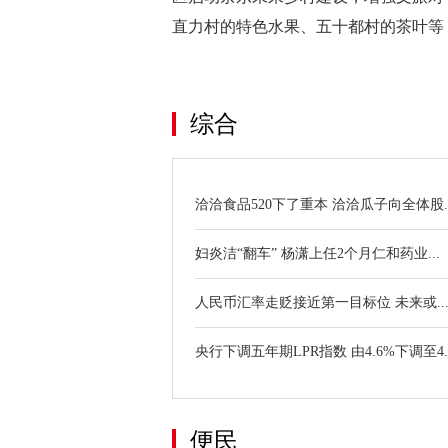
直力村的特色水果、五十都村的茶叶等
关键词：
综合
洽洽食品520下了重本 洽洽瓜子向全体股..
妇炎洁“翻车” 杨潇上任2个月仁和药业...
人民币汇率走贬接近第一目标位 未来或..
央行下调五年期LPR指数 由4.6%下调至4.
便民