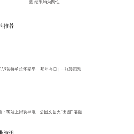
测 结果均为阴性
牌推荐
机诉苦接单难怀疑平
那年今日 | 一张漫画涨
意“卡单” T3出行回
知识之11月20日
应
西：萌娃上街劝导电
公园文创火“出圈” 靠颜
动车骑乘者戴头盔
值更靠内涵
业资讯