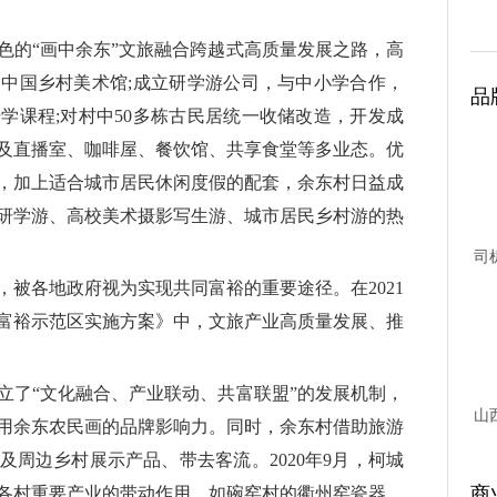
色的“画中余东”文旅融合跨越式高质量发展之路，高
中国乡村美术馆;成立研学游公司，与中小学合作，
品
学课程;对村中50多栋古民居统一收储改造，开发成
及直播室、咖啡屋、餐饮馆、共享食堂等多业态。优
，加上适合城市居民休闲度假的配套，余东村日益成
研学游、高校美术摄影写生游、城市居民乡村游的热
司
被各地政府视为实现共同富裕的重要途径。在2021
台故
富裕示范区实施方案》中，文旅产业高质量发展、推
立了“文化融合、产业联动、共富联盟”的发展机制，
山
用余东农民画的品牌影响力。同时，余东村借助旅游
周边乡村展示产品、带去客流。2020年9月，柯城
商
各村重要产业的带动作用，如碗窑村的衢州窑瓷器、