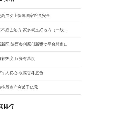
更高层次上保障国家粮食安全
工不必去远方 家乡就是好地方（一线...
咸新区 陕西秦创原创新驱动平台总窗口
与有热度 服务有温度
守军人初心 永葆奋斗底色
南控股资产突破千亿元
闻排行