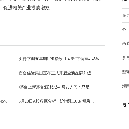
，促进相关产业提质增效。
在
务
西
参
.
央行下调五年期LPR指数 由4.6%下调至4.45%
坚
百合佳缘集团宣布正式开启全新品牌升级...
海
.
i茅台上新茅台酒冰淇淋 网友齐问：只是...
45%
5月20日A股数据分析：沪指涨1.6％ 煤炭...
要