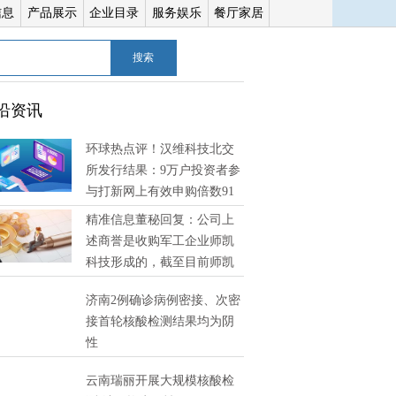
信息
产品展示
企业目录
服务娱乐
餐厅家居
搜索
沿资讯
环球热点评！汉维科技北交
所发行结果：9万户投资者参
与打新网上有效申购倍数91
精准信息董秘回复：公司上
述商誉是收购军工企业师凯
科技形成的，截至目前师凯
技经营状况良好，未发现有减值迹象 环球消息
济南2例确诊病例密接、次密
接首轮核酸检测结果均为阴
性
云南瑞丽开展大规模核酸检