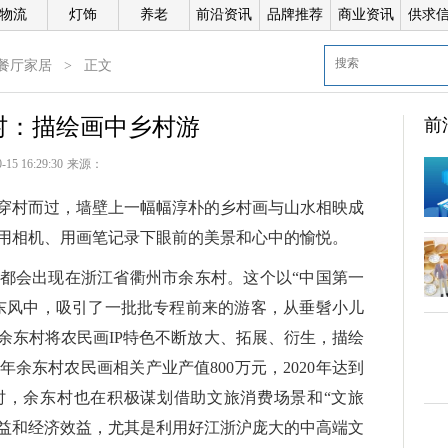
物流
灯饰
养老
前沿资讯
品牌推荐
商业资讯
供求
餐厅家居
>
正文
村：描绘画中乡村游
前
-15 16:29:30
来源：
穿村而过，墙壁上一幅幅淳朴的乡村画与山水相映成
用相机、用画笔记录下眼前的美景和心中的愉悦。
倍
都会出现在浙江省衢州市余东村。这个以“中国第一
东风中，吸引了一批批专程前来的游客，从垂髫小儿
科
余东村将农民画IP特色不断放大、拓展、衍生，描绘
年余东村农民画相关产业产值800万元，2020年达到
同时，余东村也在积极谋划借助文旅消费场景和“文旅
效益和经济效益，尤其是利用好江浙沪庞大的中高端文