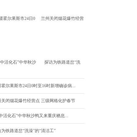
疆霍尔果斯市24日0
兰州关闭烟花爆竹经营
至16时新增确诊病例
点 三级网格化护春节
4例 无症状感
水中活化石”中华秋沙
探访为铁路道岔“洗
又来重庆栖息越冬了
澡”的“清洁工”
霍尔果斯市24日0时至16时新增确诊病...
州关闭烟花爆竹经营点 三级网格化护春节
中活化石”中华秋沙鸭又来重庆栖息...
访为铁路道岔“洗澡”的“清洁工”