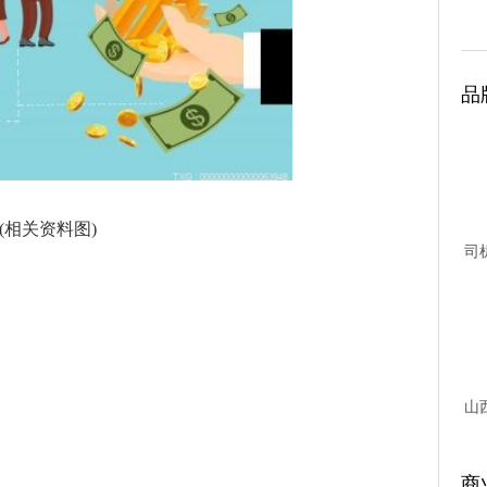
品
(相关资料图)
司
台故
山
商