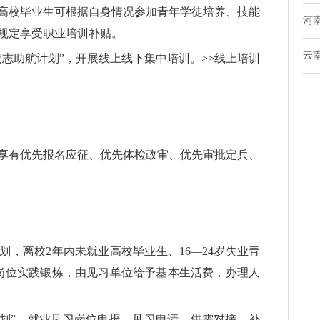
高校毕业生可根据自身情况参加青年学徒培养、技能
河
规定享受职业培训补贴。
云
志助航计划”，开展线上线下集中培训。>>线上培训
享有优先报名应征、优先体检政审、优先审批定兵、
，离校2年内未就业高校毕业生、16—24岁失业青
行岗位实践锻炼，由见习单位给予基本生活费，办理人
计划”，就业见习岗位申报、见习申请、供需对接、补