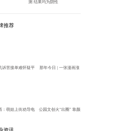
测 结果均为阴性
牌推荐
机诉苦接单难怀疑平
那年今日 | 一张漫画涨
意“卡单” T3出行回
知识之11月20日
应
西：萌娃上街劝导电
公园文创火“出圈” 靠颜
动车骑乘者戴头盔
值更靠内涵
业资讯