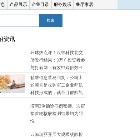
信息
产品展示
企业目录
服务娱乐
餐厅家居
搜索
沿资讯
环球热点评！汉维科技北交
所发行结果：9万户投资者参
与打新网上有效申购倍数91
精准信息董秘回复：公司上
述商誉是收购军工企业师凯
科技形成的，截至目前师凯
技经营状况良好，未发现有减值迹象 环球消息
济南2例确诊病例密接、次密
接首轮核酸检测结果均为阴
性
云南瑞丽开展大规模核酸检