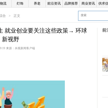
物流
灯饰
养老
前沿资讯
品牌推荐
商业资讯
供求
综合
>
正文
 就业创业要关注这些政策→ 环球
前
新视野
9:19
来源：
央视新闻客户端
倍
科