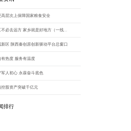
更高层次上保障国家粮食安全
工不必去远方 家乡就是好地方（一线...
咸新区 陕西秦创原创新驱动平台总窗口
与有热度 服务有温度
守军人初心 永葆奋斗底色
南控股资产突破千亿元
闻排行