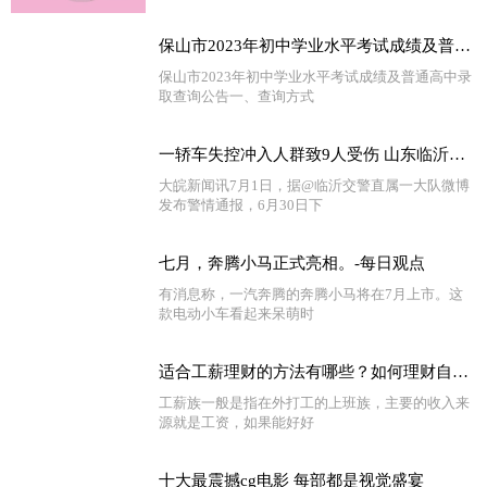
保山市2023年初中学业水平考试成绩及普通高中录取查询公告_环球热点
保山市2023年初中学业水平考试成绩及普通高中录
取查询公告一、查询方式
一轿车失控冲入人群致9人受伤 山东临沂警方通报-全球新动态
大皖新闻讯7月1日，据@临沂交警直属一大队微博
发布警情通报，6月30日下
七月，奔腾小马正式亮相。-每日观点
有消息称，一汽奔腾的奔腾小马将在7月上市。这
款电动小车看起来呆萌时
适合工薪理财的方法有哪些？如何理财自己的工资？
工薪族一般是指在外打工的上班族，主要的收入来
源就是工资，如果能好好
十大最震撼cg电影 每部都是视觉盛宴