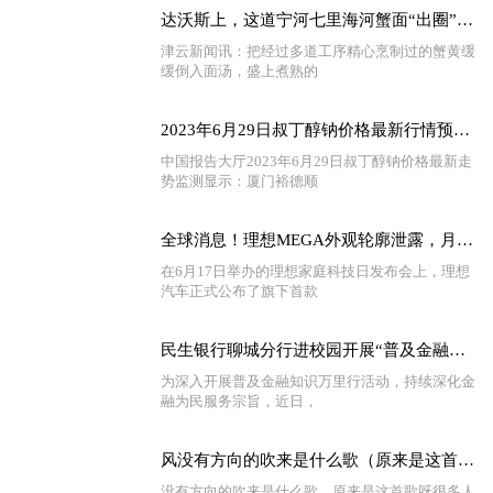
达沃斯上，这道宁河七里海河蟹面“出圈”了|每日热门
津云新闻讯：把经过多道工序精心烹制过的蟹黄缓
缓倒入面汤，盛上煮熟的
2023年6月29日叔丁醇钠价格最新行情预测_环球要闻
中国报告大厅2023年6月29日叔丁醇钠价格最新走
势监测显示：厦门裕德顺
全球消息！理想MEGA外观轮廓泄露，月销3万辆目标即将达成
在6月17日举办的理想家庭科技日发布会上，理想
汽车正式公布了旗下首款
民生银行聊城分行进校园开展“普及金融知识万里行”宣教活动
为深入开展普及金融知识万里行活动，持续深化金
融为民服务宗旨，近日，
风没有方向的吹来是什么歌（原来是这首歌呀）
没有方向的吹来是什么歌，原来是这首歌呀很多人