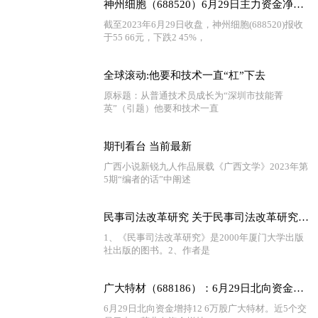
神州细胞（688520）6月29日主力资金净卖出532.18万元
截至2023年6月29日收盘，神州细胞(688520)报收
于55 66元，下跌2 45%，
全球滚动:他要和技术一直“杠”下去
原标题：从普通技术员成长为“深圳市技能菁
英”（引题）他要和技术一直
期刊看台 当前最新
广西小说新锐九人作品展载《广西文学》2023年第
5期“编者的话”中阐述
民事司法改革研究 关于民事司法改革研究介绍
1、《民事司法改革研究》是2000年厦门大学出版
社出版的图书。2、作者是
广大特材（688186）：6月29日北向资金增持12.6万股
6月29日北向资金增持12 6万股广大特材。近5个交