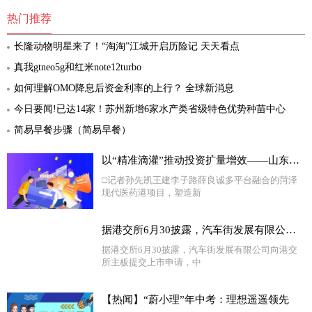
热门推荐
长隆动物明星来了！“淘淘”江城开启历险记 天天看点
真我gtneo5g和红米note12turbo
如何理解OMO降息后资金利率的上行？ 全球新消息
今日要闻!已达14家！苏州新增6家水产类省级特色优势种苗中心
简易早餐步骤（简易早餐）
以“精准滴灌”推动投资扩量增效——山东省绿色低碳高质量发展重点项目现场观摩札记②
□记者孙先凯王建李子路薛良诚多平台融合的菏泽
现代医药港项目，塑造新
据港交所6月30披露，汽车街发展有限公司向港交所主板提交上市申请，中信证券、海通国际为其联席保荐人 独家
据港交所6月30披露，汽车街发展有限公司向港交
所主板提交上市申请，中
【热闻】“蔚小理”年中考：理想遥遥领先