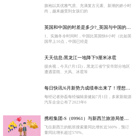
旗袍以其优雅气质、充满复古元素、新潮的娇小时
尚，越来越受到女孩们的
英国和中国的时差是多少?_英国与中国的时差是多少
1、实施冬令时间时，中国比英国快8小时（比如英
国早上10点，中国已经是
天天信息:黑龙江一地降下9厘米冰雹
据央视，今天(7月1日)，黑龙江省宁安市部分地区
遭遇雷雨、大风、冰雹等
每日快讯!6月新势力成绩单出来了！理想汽车交付量首次突破三万，还有一家企业销量超四万
每经记者孙磊每经编辑裴健如7月1日，多家新能源
汽车企业公布了2023年6
携程集团-S（09961）与新西兰旅游局签署战略合作备忘录
飞往新西兰的航班搜索量同比增长近560%，预订
量同比增长超过570%。