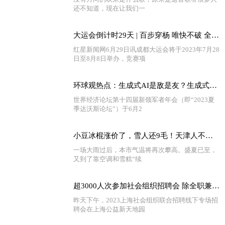
还不知道，现在让我们一
大运会倒计时29天 | 百步穿杨 唯快不破 全球快资讯
红星新闻网6月29日讯成都大运会将于2023年7月28
日至8月8日举办，竞赛项
环球观热点：生成式AI是敌是友？生成式AI的未来在哪？听他们的答案……
世界经济论坛第十四届新领军者年会（即“2023夏
季达沃斯论坛”）于6月2
小豆冰棍涨价了，雪人还9毛！天津人不惧“雪糕刺客”，在乎的是……_天天热门
一场大雨过后，本市气温将再次攀高。盛夏已至，
又到了靠空调和雪糕“续
超3000人次参加社会组织招聘会 除全职兼职外 还有35家单位提供针对在校大学生的实习见习岗位-播报
昨天下午，2023上海社会组织联合招聘线下专场招
聘会在上海公益新天地园