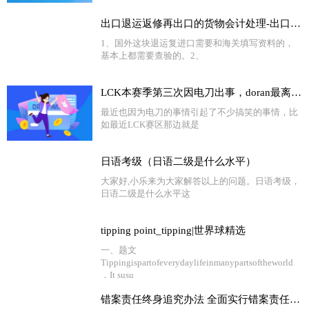
出口退运返修再出口的货物会计处理-出口国外货物退运返修怎么办 怎样办理退运-世界今头条
1、国外这块退运复进口需要和海关填写资料的，
基本上都需要查验的。2、
LCK本赛季第三次因电刀出事，doran最离谱，还有人被禁赛
最近也因为电刀的事情引起了不少搞笑的事情，比
如最近LCK赛区那边就是
日语考级（日语二级是什么水平）
大家好,小乐来为大家解答以上的问题。日语考级，
日语二级是什么水平这
tipping point_tipping|世界球精选
一、题文
Tippingispartofeverydaylifeinmanypartsoftheworld
．It susu
错案责任终身追究办法 全面实行错案责任倒查制度 基本情况讲解_每日热讯