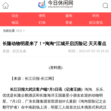
综合
便民
服饰
时尚
搜索
物流
灯饰
养老
前沿资讯
当前位置 :
综合
>
长隆动物明星来了！“淘淘”江城开启历险记 天天看点
来源 : 武汉头条
时间：2023-07-03 10:19:20
(资料图)
【来源：长江日报-长江网】
长江日报大武汉客户端7月3日讯（记者王娟）
淘淘、乐乐、
优优是长隆企鹅酒店和长隆海洋王国最受小朋友欢迎的动物明
星。7月2日，广东长隆集团首部原创IP儿童剧《淘淘冒险记之企
鹅守护者》在中南剧场上演，明星三人组首次以木偶形式和武汉