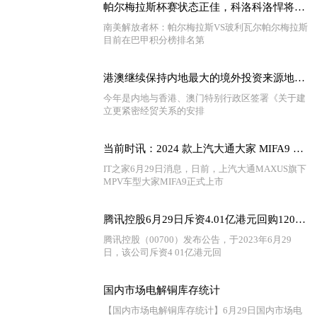
帕尔梅拉斯杯赛状态正佳，科洛科洛悍将复出，佩雷拉不能大意 世界速递
南美解放者杯：帕尔梅拉斯VS玻利瓦尔帕尔梅拉斯
目前在巴甲积分榜排名第
港澳继续保持内地最大的境外投资来源地和境外投资目的地
今年是内地与香港、澳门特别行政区签署《关于建
立更紧密经贸关系的安排
当前时讯：2024 款上汽大通大家 MIFA9 MPV 上市，号称两分半完成换电
IT之家6月29日消息，日前，上汽大通MAXUS旗下
MPV车型大家MIFA9正式上市
腾讯控股6月29日斥资4.01亿港元回购120万股 天天最新
腾讯控股（00700）发布公告，于2023年6月29
日，该公司斥资4 01亿港元回
国内市场电解铜库存统计
【国内市场电解铜库存统计】6月29日国内市场电