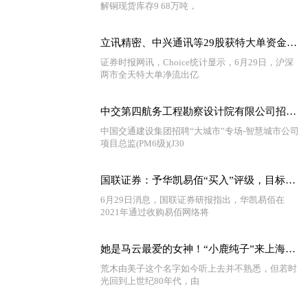
解铜现货库存9 68万吨，
立讯精密、中兴通讯等29股获特大单资金净流入超亿元 当前速讯
证券时报网讯，Choice统计显示，6月29日，沪深
两市全天特大单净流出亿
中交第四航务工程勘察设计院有限公司招聘项目总监
中国交通建设集团招聘“大城市”专场-智慧城市公司
项目总监(PM6级)(J30
国联证券：予华凯易佰“买入”评级，目标价32.24元
6月29日消息，国联证券研报指出，华凯易佰在
2021年通过收购易佰网络将
她是马云最爱的女神！“小鹿纯子”来上海啦！我的童年DNA动了！ 世界观察
荒木由美子这个名字如今听上去并不熟悉，但若时
光回到上世纪80年代，由