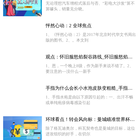
无论理想汽车增程式落后与否、“彩电大沙发”算不
算噱头，销量见分晓。
怦然心动：2 全球焦点
1、《怦然心动：2》是2017年北京时代华文书局出
版的图书。2、。本文到
观点：怀旧服怒焰裂谷路线_怀旧服怒焰裂谷多少级能进
1、恩，一个晚上8级，作为新手来说不错了。2、
要注意的~~没什么~~新手
手指为什么会长小水泡皮肤变粗糙_手指为什么会长小水泡
1、手指水疱是由以下原因引起的：一、出汗不畅
或单纯疱疹病毒感染引起
环球看点！转会风向标：曼城瞄准世界杯超新星 姆巴佩或成新标王
除了格瓦迪奥尔，科瓦契奇也是曼城的目标，这位
进攻组织的好手，在切尔