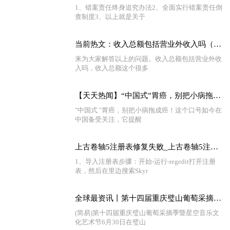
1、错案责任终身追究办法2、全面实行错案责任倒
查制度3、以上就是关于
当前热文：收入总额包括营业外收入吗（收入总额）
来为大家解答以上的问题。收入总额包括营业外收
入吗，收入总额这个很多
【天天热闻】“中国式”胃癌，别把小病拖成癌!这些不良习惯，要趁早改掉
"中国式 "胃癌，别把小病拖成癌！这个口号如今在
中国备受关注，它提醒
上古卷轴5注册表修复失败_上古卷轴5注册表修复
1、导入注册表步骤：开始-运行-regedit打开注册
表，然后在里边搜索Skyr
全球最资讯丨第十四届重庆璧山葡萄采摘季暨星空音乐文化艺术节开幕
(简易)第十四届重庆璧山葡萄采摘季暨星空音乐文
化艺术节6月30日在璧山