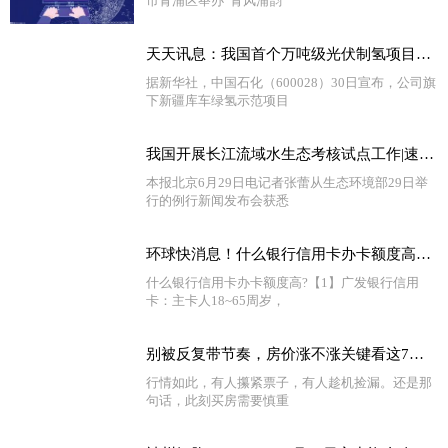
市青浦区举办“青风浦韵
天天讯息：我国首个万吨级光伏制氢项目投产
据新华社，中国石化（600028）30日宣布，公司旗
下新疆库车绿氢示范项目
我国开展长江流域水生态考核试点工作|速看料
本报北京6月29日电记者张蕾从生态环境部29日举
行的例行新闻发布会获悉
环球快消息！什么银行信用卡办卡额度高？信用卡额度越高越好吗？
什么银行信用卡办卡额度高?【1】广发银行信用
卡：主卡人18~65周岁，
别被反复带节奏，房价涨不涨关键看这7点！ 全球看热讯
行情如此，有人攥紧票子，有人趁机捡漏。还是那
句话，此刻买房需要慎重