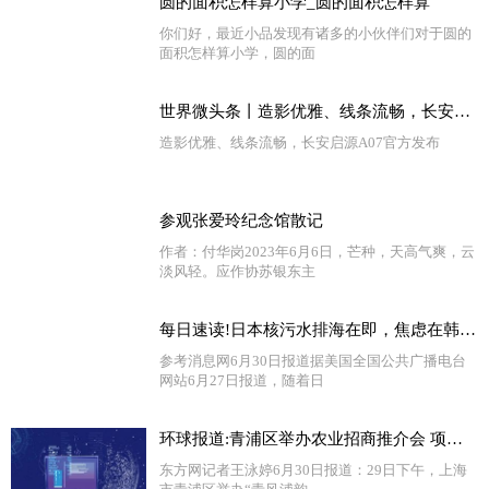
圆的面积怎样算小学_圆的面积怎样算
你们好，最近小品发现有诸多的小伙伴们对于圆的
面积怎样算小学，圆的面
世界微头条丨造影优雅、线条流畅，长安启源A07官方发布
造影优雅、线条流畅，长安启源A07官方发布
参观张爱玲纪念馆散记
作者：付华岗2023年6月6日，芒种，天高气爽，云
淡风轻。应作协苏银东主
每日速读!日本核污水排海在即，焦虑在韩国蔓延……
参考消息网6月30日报道据美国全国公共广播电台
网站6月27日报道，随着日
环球报道:青浦区举办农业招商推介会 项目签约总投资额达41亿元
东方网记者王泳婷6月30日报道：29日下午，上海