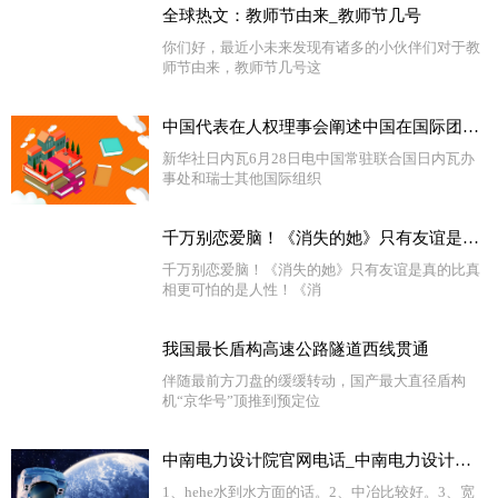
全球热文：教师节由来_教师节几号
你们好，最近小未来发现有诸多的小伙伴们对于教
师节由来，教师节几号这
中国代表在人权理事会阐述中国在国际团结问题上立场|环球今日报
新华社日内瓦6月28日电中国常驻联合国日内瓦办
事处和瑞士其他国际组织
千万别恋爱脑！《消失的她》只有友谊是真的 比真相更可怕的是人性！
千万别恋爱脑！《消失的她》只有友谊是真的比真
相更可怕的是人性！《消
我国最长盾构高速公路隧道西线贯通
伴随最前方刀盘的缓缓转动，国产最大直径盾构
机“京华号”顶推到预定位
中南电力设计院官网电话_中南电力设计院官网 环球热议
1、hehe水到水方面的话。2、中冶比较好。3、宽