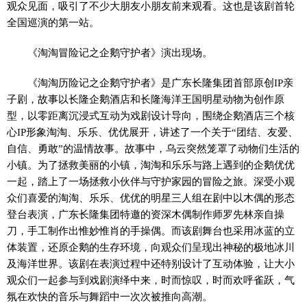
观众见面，吸引了不少大朋友小朋友前来观看。这也是该剧首轮
全国巡演的第一站。
《淘淘冒险记之企鹅守护者》演出现场。
《淘淘历险记之企鹅守护者》是广东长隆集团首部原创IP亲
子剧，故事以长隆企鹅酒店和长隆海洋王国明星动物为创作原
型，以零距离沉浸式互动为戏剧设计导向，围绕企鹅酒店三个核
心IP形象淘淘、乐乐、优优展开，讲述了一个关于“团结、友爱、
自信、勇敢”的温情故事。故事中，乌云突然笼罩了动物们生活的
小镇。为了拯救美丽的小镇，淘淘和乐乐与路上遇到的企鹅优优
一起，踏上了一场拯救小伙伴与守护家园的冒险之旅。深受小观
众们喜爱的淘淘、乐乐、优优的明星三人组在剧中以木偶的形态
登台表演，广东长隆集团特邀的资深木偶制作师罗先林亲自操
刀，手工制作出惟妙惟肖的手操偶。而该剧舞台也采用冰蓝的立
体装置，还原企鹅的生存环境，向观众们呈现出神秘的极地冰川
及海洋世界。该剧在表演过程中还特别设计了互动体验，让大小
观众们一起参与到戏剧演绎中来，时而惊叹，时而欢呼雀跃，气
氛在欢快的音乐与舞蹈中一次次被推向高潮。