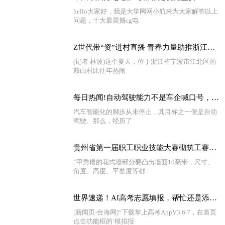
hello大家好，我是大学网网小航来为大家解答以上
问题，十大最震撼cg电
Z世代带“资”进村直播 青春力量助推浙江乡村振兴
(记者 林波)这个夏天，位于浙江省宁波市江北区的
鞍山村比往年热闹
每日热闻!自动驾驶能力不是车企喊口号，奔驰L3级的国际认证比特斯拉还早
汽车智能化的脚步从未停止，其目标之一便是自动
驾驶。那么，经历了
贵州省第一届职工职业技能大赛砌筑工赛项一等奖获得者杨林：脑海里装着每一块砖的精准定位|今日报
“甲秀楼的花式墙部分要凸出墙面10毫米，尺寸、
角度、高度、平整度等都
世界速递！AI高考志愿填报，帮忙还是添乱？
[新闻页-台海网]“下载掌上高考AppV3 6 7，在首页
点击功能框的‘模拟报