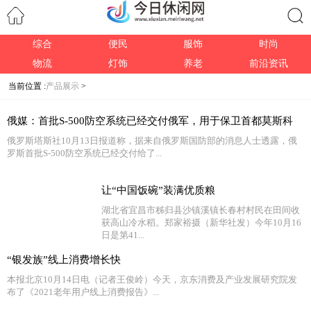
综合
便民
服饰
时尚
搜索
物流
灯饰
养老
前沿资讯
当前位置 :
产品展示
>
俄媒：首批S-500防空系统已经交付俄军，用于保卫首都莫斯科
俄罗斯塔斯社10月13日报道称，据来自俄罗斯国防部的消息人士透露，俄
罗斯首批S-500防空系统已经交付给了...
让“中国饭碗”装满优质粮
湖北省宜昌市秭归县沙镇溪镇长春村村民在田间收
获高山冷水稻。郑家裕摄（新华社发）今年10月16
日是第41...
“银发族”线上消费增长快
本报北京10月14日电（记者王俊岭）今天，京东消费及产业发展研究院发
布了《2021老年用户线上消费报告》...