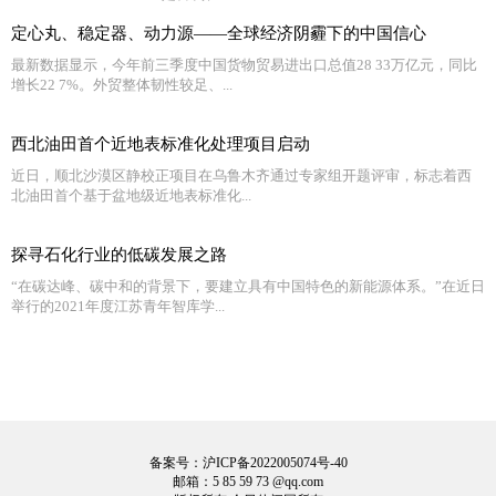
定心丸、稳定器、动力源——全球经济阴霾下的中国信心
最新数据显示，今年前三季度中国货物贸易进出口总值28 33万亿元，同比
增长22 7%。外贸整体韧性较足、...
西北油田首个近地表标准化处理项目启动
近日，顺北沙漠区静校正项目在乌鲁木齐通过专家组开题评审，标志着西
北油田首个基于盆地级近地表标准化...
探寻石化行业的低碳发展之路
“在碳达峰、碳中和的背景下，要建立具有中国特色的新能源体系。”在近日
举行的2021年度江苏青年智库学...
备案号：沪ICP备2022005074号-40
邮箱：5 85 59 73 @qq.com