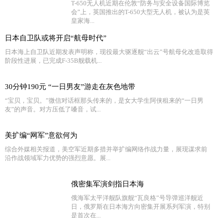
T-650无人机近期在伦敦“防务与安全设备国际博览
会”上，英国推出的T-650大型无人机，被认为是英
皇家海...
日本自卫队或将开启“航母时代”
日本海上自卫队近期发表声明称，现役最大驱逐舰“出云”号航母化改造取得
阶段性进展，已完成F-35B舰载机...
30分钟190元 “一日男友”游走在灰色地带
“宝贝，宝贝。”微信对话框那头传来的，是女大学生阿侠租来的“一日男
友”的声音。对方压低了嗓音，试...
美扩编“网军”意欲何为
综合外媒相关报道，美空军近期多措并举扩编网络作战力量，展现谋求前
沿作战领域军力优势的强烈意愿。展...
俄密集军演剑指日本海
俄海军太平洋舰队旗舰“瓦良格”号导弹巡洋舰近
日，俄罗斯在日本海方向密集开展系列军演，特别
是首次在...