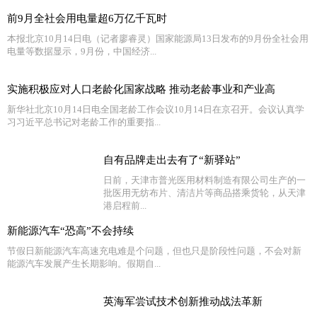
前9月全社会用电量超6万亿千瓦时
本报北京10月14日电（记者廖睿灵）国家能源局13日发布的9月份全社会用
电量等数据显示，9月份，中国经济...
实施积极应对人口老龄化国家战略 推动老龄事业和产业高
新华社北京10月14日电全国老龄工作会议10月14日在京召开。会议认真学
习习近平总书记对老龄工作的重要指...
自有品牌走出去有了“新驿站”
日前，天津市普光医用材料制造有限公司生产的一
批医用无纺布片、清洁片等商品搭乘货轮，从天津
港启程前...
新能源汽车“恐高”不会持续
节假日新能源汽车高速充电难是个问题，但也只是阶段性问题，不会对新
能源汽车发展产生长期影响。假期自...
英海军尝试技术创新推动战法革新