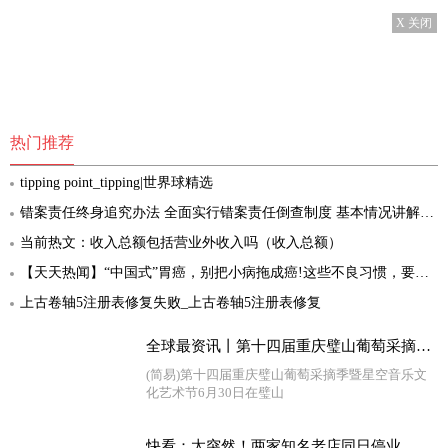
X 关闭
热门推荐
tipping point_tipping|世界球精选
错案责任终身追究办法 全面实行错案责任倒查制度 基本情况讲解_每日热讯
当前热文：收入总额包括营业外收入吗（收入总额）
【天天热闻】“中国式”胃癌，别把小病拖成癌!这些不良习惯，要趁早改掉
上古卷轴5注册表修复失败_上古卷轴5注册表修复
全球最资讯丨第十四届重庆璧山葡萄采摘季暨星空音乐文化艺术节开幕
(简易)第十四届重庆璧山葡萄采摘季暨星空音乐文
化艺术节6月30日在璧山
快看：太突然！两家知名老店同日停业，已开业约20年，顾客：以为清仓“打骨折”，却发现并不便宜