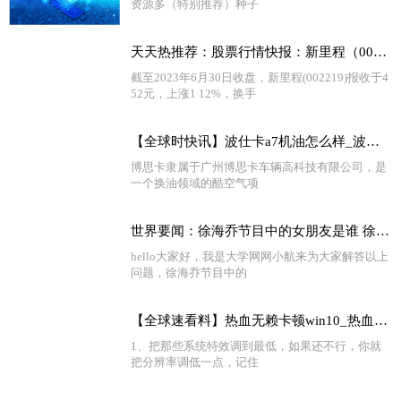
资源多（特别推荐）种子
天天热推荐：股票行情快报：新里程（002219）6月30日主力资金净卖出670.50万元
截至2023年6月30日收盘，新里程(002219)报收于4
52元，上涨1 12%，换手
【全球时快讯】波仕卡a7机油怎么样_波仕卡机油质量怎么样
博思卡隶属于广州博思卡车辆高科技有限公司，是
一个换油领域的酷空气项
世界要闻：徐海乔节目中的女朋友是谁 徐海乔前女友是谁猜测
hello大家好，我是大学网网小航来为大家解答以上
问题，徐海乔节目中的
【全球速看料】热血无赖卡顿win10_热血无赖卡顿
1、把那些系统特效调到最低，如果还不行，你就
把分辨率调低一点，记住