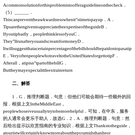
Acommonsolutionforthisproblemistoofferaguidelineonthecheck．
（5）______．
Thiscanpreventtheawkwardnesswhenit"stimetopayup．A．
TipsarethengiventoappreciatetheexpertiseoftheguideB．
Ifyoutipbadly，peoplethinklessofyouC．
They"llrunafteryouandscreamformoneyD．
Itwillsuggestthatacertainpercentageofthebillshouldbepaidontopasatip
E．VeryoftenpeoplewhotraveltotheUnitedStatesforgettotipF．
Afterall，atipisn"tpartofthebillG．
Buttheymayexpectalittleextrainreturn
二、解答
1．G．推理判断题．句意：但他们可能会期待一些额外的回
报．根据上文IntheMiddleEast，
peoplewhoserveusuallytrytobemorehelpful．可知，在中东，服务
的人通常会更乐于助人．故选G．2．A．推理判断题．句意：然
后给出提示以欣赏指南的专业知识．根据上文Thankstotheguide，
atouristwillcertainlyknowmoreaboutthepyramidsthanheor