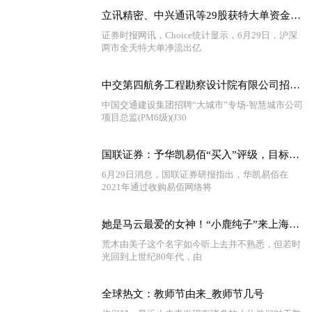
立讯精密、中兴通讯等29股获特大单资金净流入超亿元 当前速讯
证券时报网讯，Choice统计显示，6月29日，沪深
两市全天特大单净流出亿
中交第四航务工程勘察设计院有限公司招聘项目总监
中国交通建设集团招聘“大城市”专场-智慧城市公司
项目总监(PM6级)(J30
国联证券：予华凯易佰“买入”评级，目标价32.24元
6月29日消息，国联证券研报指出，华凯易佰在
2021年通过收购易佰网络将
她是马云最爱的女神！“小鹿纯子”来上海啦！我的童年DNA动了！ 世界观察
荒木由美子这个名字如今听上去并不熟悉，但若时
光回到上世纪80年代，由
全球热文：教师节由来_教师节几号