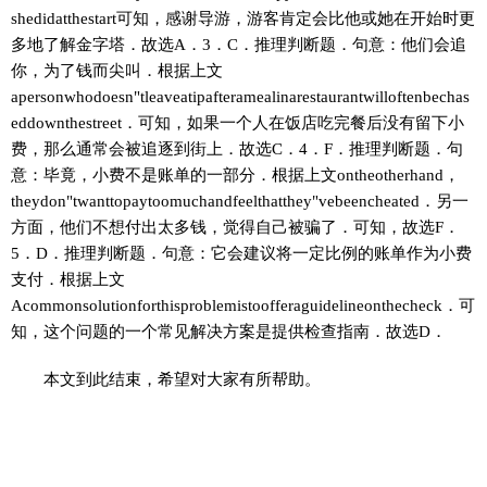
shedidatthestart可知，感谢导游，游客肯定会比他或她在开始时更
多地了解金字塔．故选A．3．C．推理判断题．句意：他们会追
你，为了钱而尖叫．根据上文
apersonwhodoesn"tleaveatipafteramealinarestaurantwilloftenbechas
eddownthestreet．可知，如果一个人在饭店吃完餐后没有留下小
费，那么通常会被追逐到街上．故选C．4．F．推理判断题．句
意：毕竟，小费不是账单的一部分．根据上文ontheotherhand，
theydon"twanttopaytoomuchandfeelthatthey"vebeencheated．另一
方面，他们不想付出太多钱，觉得自己被骗了．可知，故选F．
5．D．推理判断题．句意：它会建议将一定比例的账单作为小费
支付．根据上文
Acommonsolutionforthisproblemistoofferaguidelineonthecheck．可
知，这个问题的一个常见解决方案是提供检查指南．故选D．
本文到此结束，希望对大家有所帮助。