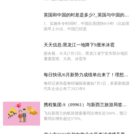
英国和中国的时差是多少?_英国与中国的时差是多少
1、实施冬令时间时，中国比英国快8小时（比如英
国早上10点，中国已经是
天天信息:黑龙江一地降下9厘米冰雹
据央视，今天(7月1日)，黑龙江省宁安市部分地区
遭遇雷雨、大风、冰雹等
每日快讯!6月新势力成绩单出来了！理想汽车交付量首次突破三万，还有一家企业销量超四万
每经记者孙磊每经编辑裴健如7月1日，多家新能源
汽车企业公布了2023年6
携程集团-S（09961）与新西兰旅游局签署战略合作备忘录
飞往新西兰的航班搜索量同比增长近560%，预订
量同比增长超过570%。