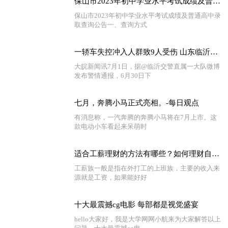
保山市2023年初中学业水平考试成绩及普通高中录取查询公告_环球热点
保山市2023年初中学业水平考试成绩及普通高中录
取查询公告一、查询方式
一轿车失控冲入人群致9人受伤 山东临沂警方通报-全球新动态
大皖新闻讯7月1日，据@临沂交警直属一大队微博
发布警情通报，6月30日下
七月，奔腾小马正式亮相。-每日观点
有消息称，一汽奔腾的奔腾小马将在7月上市。这
款电动小车看起来呆萌时
适合工薪理财的方法有哪些？如何理财自己的工资？
工薪族一般是指在外打工的上班族，主要的收入来
源就是工资，如果能好好
十大最震撼cg电影 每部都是视觉盛宴
hello大家好，我是大学网网小航来为大家解答以上