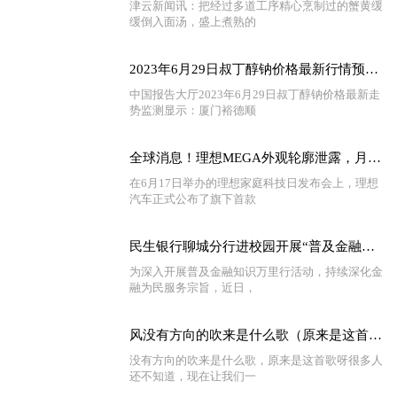
津云新闻讯：把经过多道工序精心烹制过的蟹黄缓
缓倒入面汤，盛上煮熟的
2023年6月29日叔丁醇钠价格最新行情预测_环球要闻
中国报告大厅2023年6月29日叔丁醇钠价格最新走
势监测显示：厦门裕德顺
全球消息！理想MEGA外观轮廓泄露，月销3万辆目标即将达成
在6月17日举办的理想家庭科技日发布会上，理想
汽车正式公布了旗下首款
民生银行聊城分行进校园开展“普及金融知识万里行”宣教活动
为深入开展普及金融知识万里行活动，持续深化金
融为民服务宗旨，近日，
风没有方向的吹来是什么歌（原来是这首歌呀）
没有方向的吹来是什么歌，原来是这首歌呀很多人
还不知道，现在让我们一