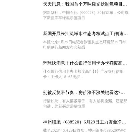
天天讯息：我国首个万吨级光伏制氢项目投产
据新华社，中国石化（600028）30日宣布，公司旗
下新疆库车绿氢示范项目
我国开展长江流域水生态考核试点工作|速看料
本报北京6月29日电记者张蕾从生态环境部29日举
行的例行新闻发布会获悉
环球快消息！什么银行信用卡办卡额度高？信用卡额度越高越好吗？
什么银行信用卡办卡额度高?【1】广发银行信用
卡：主卡人18~65周岁，
别被反复带节奏，房价涨不涨关键看这7点！ 全球看热讯
行情如此，有人攥紧票子，有人趁机捡漏。还是那
句话，此刻买房需要慎重
神州细胞（688520）6月29日主力资金净卖出532.18万元
截至2023年6月29日收盘，神州细胞(688520)报收