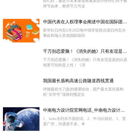
你们好，最近小未来发现有诸多的小伙伴们对于教
师节由来，教师节几号这
中国代表在人权理事会阐述中国在国际团结问题上立场|环球今日报
新华社日内瓦6月28日电中国常驻联合国日内瓦办
事处和瑞士其他国际组织
千万别恋爱脑！《消失的她》只有友谊是真的 比真相更可怕的是人性！
千万别恋爱脑！《消失的她》只有友谊是真的比真
相更可怕的是人性！《消
我国最长盾构高速公路隧道西线贯通
伴随最前方刀盘的缓缓转动，国产最大直径盾构
机“京华号”顶推到预定位
中南电力设计院官网电话_中南电力设计院官网 环球热议
1、hehe水到水方面的话。2、中冶比较好。3、宽
度广些，待遇差不多。本