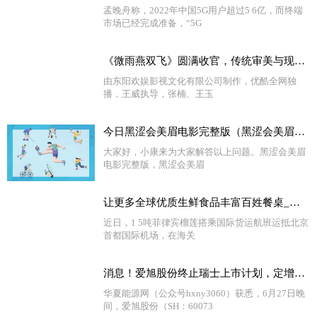
孟晚舟称，2022年中国5G用户超过5 6亿，而终端
市场已经完成准备，“5G
《微雨燕双飞》圆满收官，传统审美与现代观念的融合碰撞 天天新要闻
由东阳欢娱影视文化有限公司制作，优酷全网独
播，王威执导，张楠、王玉
今日黑涩会美眉电影完整版（黑涩会美眉电视剧）_今亮点
大家好，小康来为大家解答以上问题。黑涩会美眉
电影完整版，黑涩会美眉
让更多全球优质生鲜食品丰富百姓餐桌_观速讯
近日，1 5吨菲律宾榴莲搭乘国际货运航班运抵北京
首都国际机场，在海关
消息！爱旭股份终止瑞士上市计划，定增60亿“加码”ABC电池
华夏能源网（公众号hxny3060）获悉，6月27日晚
间，爱旭股份（SH：60073