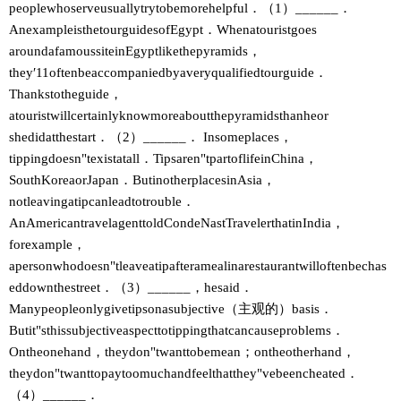
peoplewhoserveusuallytrytobemorehelpful．（1）______．
AnexampleisthetourguidesofEgypt．Whenatouristgoes
aroundafamoussiteinEgyptlikethepyramids，
they′11oftenbeaccompaniedbyaveryqualifiedtourguide．
Thankstotheguide，
atouristwillcertainlyknowmoreaboutthepyramidsthanheor
shedidatthestart．（2）______． Insomeplaces，
tippingdoesn"texistatall．Tipsaren"tpartoflifeinChina，
SouthKoreaorJapan．ButinotherplacesinAsia，
notleavingatipcanleadtotrouble．
AnAmericantravelagenttoldCondeNastTravelerthatinIndia，
forexample，
apersonwhodoesn"tleaveatipafteramealinarestaurantwilloftenbechas
eddownthestreet．（3）______，hesaid．
Manypeopleonlygivetipsonasubjective（主观的）basis．
Butit"sthissubjectiveaspecttotippingthatcancauseproblems．
Ontheonehand，theydon"twanttobemean；ontheotherhand，
theydon"twanttopaytoomuchandfeelthatthey"vebeencheated．
（4）______．