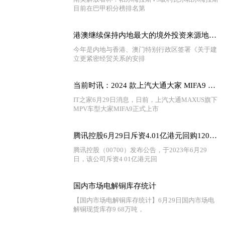
目前在巴甲积分榜排名第
港澳继续保持内地最大的境外投资来源地和境外投资目的地
今年是内地与香港、澳门特别行政区签署《关于建
立更紧密经贸关系的安排
当前时讯：2024 款上汽大通大家 MIFA9 MPV 上市，号称两分半完成换电
IT之家6月29日消息，日前，上汽大通MAXUS旗下
MPV车型大家MIFA9正式上市
腾讯控股6月29日斥资4.01亿港元回购120万股 天天最新
腾讯控股（00700）发布公告，于2023年6月29
日，该公司斥资4 01亿港元回
国内市场电解铜库存统计
【国内市场电解铜库存统计】6月29日国内市场电
解铜现货库存9 68万吨，