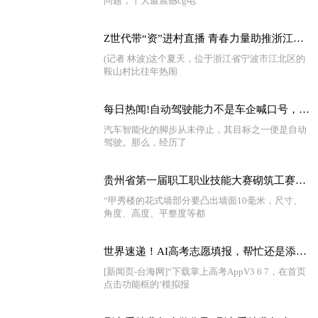
问题，十大最震撼cg电
Z世代带“资”进村直播 青春力量助推浙江乡村振兴
(记者 林波)这个夏天，位于浙江省宁波市江北区的
鞍山村比往年热闹
每日热闻!自动驾驶能力不是车企喊口号，奔驰L3级的国际认证比特斯拉还早
汽车智能化的脚步从未停止，其目标之一便是自动
驾驶。那么，经历了
贵州省第一届职工职业技能大赛砌筑工赛项一等奖获得者杨林：脑海里装着每一块砖的精准定位|今日报
“甲秀楼的花式墙部分要凸出墙面10毫米，尺寸、
角度、高度、平整度等都
世界速递！AI高考志愿填报，帮忙还是添乱？
[新闻页-台海网]“下载掌上高考AppV3 6 7，在首页
点击功能框的‘模拟报