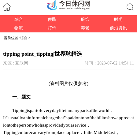
综合
便民
服饰
时尚
搜索
物流
灯饰
养老
前沿资讯
当前位置 :
综合
>
tipping point_tipping|世界球精选
来源 : 互联网
时间：2023-07-02 14:54:11
(资料图片仅供参考)
一、题文
Tippingispartofeverydaylifeinmanypartsoftheworld．
It"susuallyaninformalchargethat"spaidontopofthebilltoshowappreciat
iontothepersonwhohasprovidedyouaservice．
Tippingculturecanvaryfromplacetoplace．IntheMiddleEast，