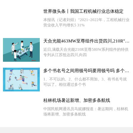
世界微头条丨我国工程机械行业总体稳定
本报讯（记者刘烜）“2021~2022年，工程机械行业
营业收入平均增长5 31%
天合光能463MW至尊组件出货四川,210R"黄金尺寸"助力水光互补电站更高收益
近日,满载天合光能210R至尊580W系列组件的特供
专列从江苏抵达四川,向四
多个书名号之间用顿号吗要用顿号吗 多个书名号之间用顿号|世界速递
1、不可以的。2、什么都不用加。3、有书名号就
可以了。相信通过多个书
桂林机场暑运新增、加密多条航线
中国民航网通讯员马妮娜报道：暑运期间，桂林机
场将新增、加密多条航线