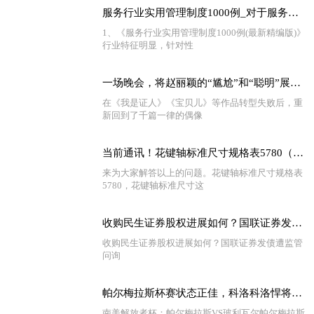
服务行业实用管理制度1000例_对于服务行业实用管理制度1000例简单介绍
1、《服务行业实用管理制度1000例(最新精编版)》
行业特征明显，针对性
一场晚会，将赵丽颖的“尴尬”和“聪明”展现得淋漓尽致 环球要闻
在《我是证人》《宝贝儿》等作品转型失败后，重
新回到了千篇一律的偶像
当前通讯！花键轴标准尺寸规格表5780（花键轴标准尺寸）
来为大家解答以上的问题。花键轴标准尺寸规格表
5780，花键轴标准尺寸这
收购民生证券股权进展如何？国联证券发债遭监管问询-头条
收购民生证券股权进展如何？国联证券发债遭监管
问询
帕尔梅拉斯杯赛状态正佳，科洛科洛悍将复出，佩雷拉不能大意 世界速递
南美解放者杯：帕尔梅拉斯VS玻利瓦尔帕尔梅拉斯