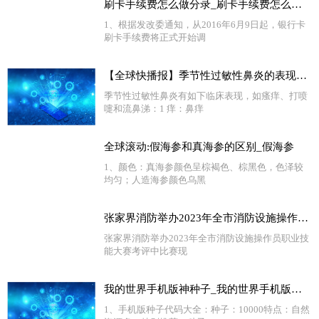
刷卡手续费怎么做分录_刷卡手续费怎么算|环球热闻
1、根据发改委通知，从2016年6月9日起，银行卡
刷卡手续费将正式开始调
【全球快播报】季节性过敏性鼻炎的表现有哪些_季节性过敏性鼻炎的表现
季节性过敏性鼻炎有如下临床表现，如瘙痒、打喷
嚏和流鼻涕：1 痒：鼻痒
全球滚动:假海参和真海参的区别_假海参
1、颜色：真海参颜色呈棕褐色、棕黑色，色泽较
均匀；人造海参颜色乌黑
张家界消防举办2023年全市消防设施操作员职业技能大赛 天天视点
张家界消防举办2023年全市消防设施操作员职业技
能大赛考评中比赛现
我的世界手机版神种子_我的世界手机版种子 天天短讯
1、手机版种子代码大全：种子：10000特点：自然