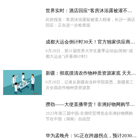
世界实时：酒店回应“客房沐浴露被灌不明液体”：初步检测非精液，近期将出报告
此前报道：客房沐浴露疑被灌入精液，长沙一酒店
回应：正在进一步检查据
成都大运会倒计时30天！官方独家供应商蓝月亮为国际赛事洁净护航
6月28日，第31届世界大学生夏季运动会(简称“成
都大运会”)开幕倒计时3
新疆：彻底摸清农作物种质资源家底 天天热门
6月28日，记者从新疆农业科学院获悉，新疆第三
次全国农作物种质资源普
攒劲——大使直播带货！非洲好物网购节在长沙开幕_天天播报
2023年第三届中国-非洲经贸博览会非洲好物网购
节在中国（湖南）自由贸
华为孟晚舟：5G正在跨越拐点，预计2030年全球移动产业对GDP贡献6万亿美元-当前播报