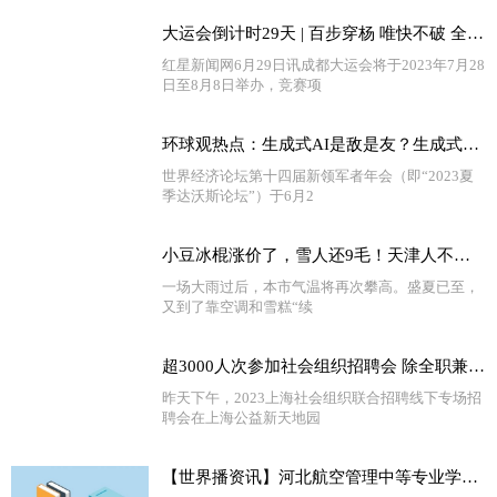
大运会倒计时29天 | 百步穿杨 唯快不破 全球快资讯
红星新闻网6月29日讯成都大运会将于2023年7月28
日至8月8日举办，竞赛项
环球观热点：生成式AI是敌是友？生成式AI的未来在哪？听他们的答案……
世界经济论坛第十四届新领军者年会（即“2023夏
季达沃斯论坛”）于6月2
小豆冰棍涨价了，雪人还9毛！天津人不惧“雪糕刺客”，在乎的是……_天天热门
一场大雨过后，本市气温将再次攀高。盛夏已至，
又到了靠空调和雪糕“续
超3000人次参加社会组织招聘会 除全职兼职外 还有35家单位提供针对在校大学生的实习见习岗位-播报
昨天下午，2023上海社会组织联合招聘线下专场招
聘会在上海公益新天地园
【世界播资讯】河北航空管理中等专业学校学校有哪些专业 学费怎么收