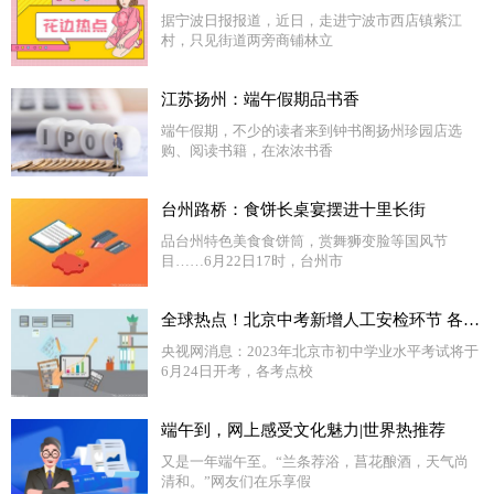
据宁波日报报道，近日，走进宁波市西店镇紫江
村，只见街道两旁商铺林立
江苏扬州：端午假期品书香
端午假期，不少的读者来到钟书阁扬州珍园店选
购、阅读书籍，在浓浓书香
台州路桥：食饼长桌宴摆进十里长街
品台州特色美食食饼筒，赏舞狮变脸等国风节
目……6月22日17时，台州市
全球热点！北京中考新增人工安检环节 各考点校准备就绪静候考生
央视网消息：2023年北京市初中学业水平考试将于
6月24日开考，各考点校
端午到，网上感受文化魅力|世界热推荐
又是一年端午至。“兰条荐浴，菖花酿酒，天气尚
清和。”网友们在乐享假