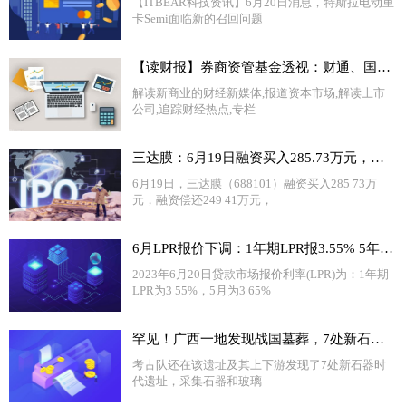
【ITBEAR科技资讯】6月20日消息，特斯拉电动重
卡Semi面临新的召回问题
【读财报】券商资管基金透视：财通、国泰君安资管年内收益领跑 中银证券业绩垫底
解读新商业的财经新媒体,报道资本市场,解读上市
公司,追踪财经热点,专栏
三达膜：6月19日融资买入285.73万元，融资融券余额9855.35万元
6月19日，三达膜（688101）融资买入285 73万
元，融资偿还249 41万元，
6月LPR报价下调：1年期LPR报3.55% 5年期报4.20%
2023年6月20日贷款市场报价利率(LPR)为：1年期
LPR为3 55%，5月为3 65%
罕见！广西一地发现战国墓葬，7处新石器时代遗址_天天热闻
考古队还在该遗址及其上下游发现了7处新石器时
代遗址，采集石器和玻璃