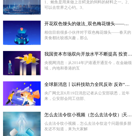
1、鲍鱼是用来做上古鳄龙的饲料的材料之一。2、
可以去世界之心钓。3、
开花双色馒头的做法_双色梅花馒头——春天的美食_天天时讯
相信目前很多小伙伴对于双色梅花馒头——春天的
美食都比较感兴趣，那么
我国资本市场双向开放水平不断提高 投资者共享不同经济体发展红利
央视网消息：从2014年沪港通开通至今，在金融领
域，内地和香港的互
全球新消息丨以科技助力全民反诈 反诈“国家队”推出七大反诈利器
央广网北京6月19日消息记者从公安部获悉，近年
来，公安部会同工信部、
怎么去法令纹小视频（怎么去法令纹）|天天亮点
么去法令纹小视频，怎么去法令纹这个问题很多朋
友还不知道，来为大家解