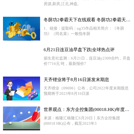
房源,新房,江北,神盘,
冬荫功2拳霸天下在线观看 冬荫功2拳霸天下迅雷下载
1、链接：提取码：ug35作品相关简介：《冬荫
功》（同名菜）一般指冬荫
6月21日连豆油早盘下跌|全球热点评
据生意社监测：6月21日，连豆油y2309合约，开盘
价7716元 吨，最新报价7
天齐锂业将于8月16日派发末期息
天齐锂业（09696）公布，公司2022年度末期股息
预期将于2023年8月16日派
世界观点：东方企控集团(00018.HK)年度纯利微降0.11%至1.67亿港元
来源：格隆汇格隆汇6月20日丨东方企控集团
(00018 HK)公布，截至2023年3