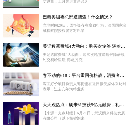
交通量，上月客运量是310
巴黎奥组委总部遭搜查！什么情况？
当地时间20日，因怀疑存在腐败行为，法国国家金
融检察院授权警方对巴黎
美记透露费城4大动向：购买次轮签 逼哈登降薪续约 交易哈里斯-天天视点
美记透露费城4大动向：购买次轮签逼哈登降薪续
约交易哈里斯,费城,扎克,
卷不动的618：平台重回价格战，消费者却越来越冷静了|天天快资讯
淘宝好价项目负责人邹衍也在近日接受媒体采访时
表示，过去几年淘特业务
天天观热点：朗来科技获5亿元融资，礼来亚洲基金首次投资湖北
【来源：支点财经】6月21日，武汉朗来科技发展
有限公司（以下简称朗来