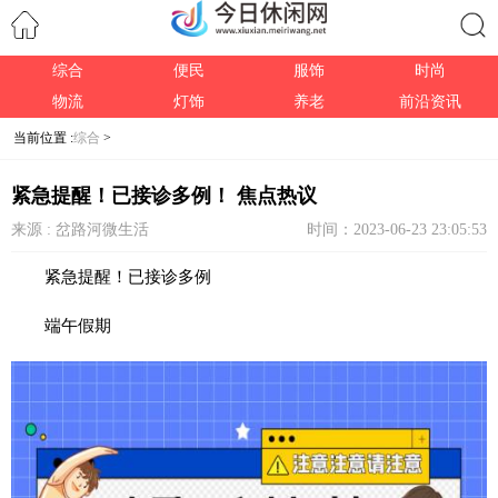
综合
便民
服饰
时尚
搜索
物流
灯饰
养老
前沿资讯
当前位置 :
综合
>
紧急提醒！已接诊多例！ 焦点热议
来源 : 岔路河微生活
时间：2023-06-23 23:05:53
紧急提醒！已接诊多例
端午假期