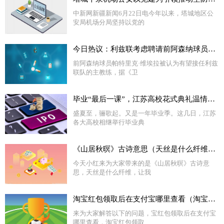
中新网新疆新闻6月22日电今年以来，塔城地区公
安局机场分局坚持以党的
今日热议：利兹联考虑聘请前阿森纳球员维埃拉为新主教练
前阿森纳球员帕特里克·维埃拉被认为有望接任利兹
联队的主教练，据《卫
毕业“最后一课”，江苏高校花式典礼温情告别_环球即时看
盛夏至，骊歌起。又是一年毕业季。这几日，江苏
各大高校相继举行毕业典
《山居秋暝》古诗意思（天丝是什么纤维）_全球快消息
今天小红来为大家带来的是《山居秋暝》古诗意
思，天丝是什么纤维，让我
淘宝红包领取后在支付宝哪里查看（淘宝红包领取后在哪里） 全球热门
来为大家解答以下的问题，宝红包领取后在支付宝
哪里查看，淘宝红包领取