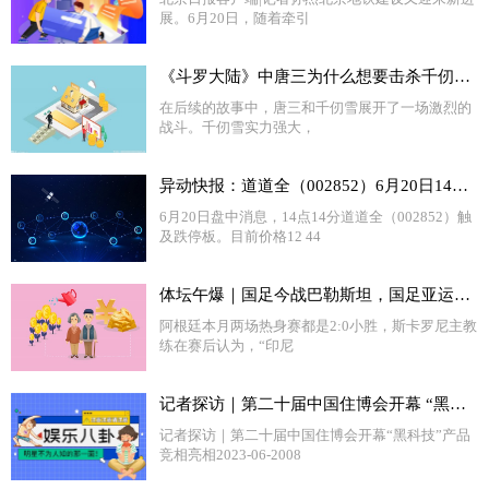
展。6月20日，随着牵引
《斗罗大陆》中唐三为什么想要击杀千仞雪?
在后续的故事中，唐三和千仞雪展开了一场激烈的
战斗。千仞雪实力强大，
异动快报：道道全（002852）6月20日14点14分触及跌停板_环球热讯
6月20日盘中消息，14点14分道道全（002852）触
及跌停板。目前价格12 44
体坛午爆｜国足今战巴勒斯坦，国足亚运队1:0击败韩国队_世界报资讯
阿根廷本月两场热身赛都是2:0小胜，斯卡罗尼主教
练在赛后认为，“印尼
记者探访｜第二十届中国住博会开幕 “黑科技”产品竞相亮相_世界微动态
记者探访｜第二十届中国住博会开幕“黑科技”产品
竞相亮相2023-06-2008