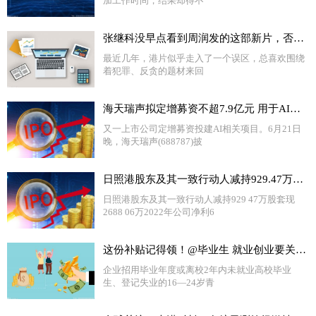
加工作时间，结果却得不
张继科没早点看到周润发的这部新片，否则结局可能不一样 热门
最近几年，港片似乎走入了一个误区，总喜欢围绕
着犯罪、反贪的题材来回
海天瑞声拟定增募资不超7.9亿元 用于AI大模型训练数据集建设等项目|环球快资讯
又一上市公司定增募资投建AI相关项目。6月21日
晚，海天瑞声(688787)披
日照港股东及其一致行动人减持929.47万股 套现2688.06万 2022年公司净利6.31亿
日照港股东及其一致行动人减持929 47万股套现
2688 06万2022年公司净利6
这份补贴记得领！@毕业生 就业创业要关注这些政策→ 环球新视野
企业招用毕业年度或离校2年内未就业高校毕业
生、登记失业的16—24岁青