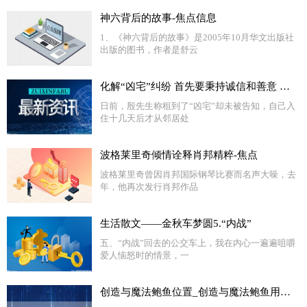
神六背后的故事-焦点信息
1、《神六背后的故事》是2005年10月华文出版社
出版的图书，作者是舒云
化解“凶宅”纠纷 首先要秉持诚信和善意 全球微速讯
日前，殷先生称租到了“凶宅”却未被告知，自己入
住十几天后才从邻居处
波格莱里奇倾情诠释肖邦精粹-焦点
波格莱里奇曾因肖邦国际钢琴比赛而名声大噪，去
年，他再次发行肖邦作品
生活散文——金秋车梦圆5.“内战”
五、“内战”回去的公交车上，我在内心一遍遍咀嚼
爱人恼怒时的情景，一
创造与魔法鲍鱼位置_创造与魔法鲍鱼用什么钓