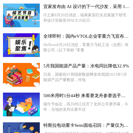
宜家发布由 AI 设计的下一代沙发，采用 100% 可回收材料 焦点速递
IT之家6月20日消息，瑞典家居巨头宜家旗下研究
和设计实验室SPACE10近日
全球即时：国内eVTOL企业零重力飞宣布完成近亿元新一轮融资
DoNews6月20日消息，零重力飞机工业（合肥）有
限公司（以下简称 "零重
5月我国能源产品产量：水电同比降低32.9%
日前，国家统计局国家数据网发布我国2023年5月
能源产品产量数据，经电
500米用时1分44秒 来看赛龙舟参赛选手飞桨追浪→|头条
端午节临近，四川内江拉开了龙舟公开赛序幕，今
年，当地的龙舟比赛不仅
特斯拉电动重卡Semi面临召回：产量仅为36辆 天天快消息