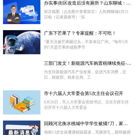
办实事|街区改造后没有厕所？山东聊城：安排！-天天热头条
留言截图（点击图片查看留言）人民网聊城6月21
日电（记者聂俊穹）“东
广东下芒果了？专家提醒：不可吃！
“夏天没被芒果砸过头，不算来过广州。”每年5月
到7月是芒果的成熟季节
三部门发文！新能源汽车购置税继续免征-视焦点讯
为支持新能源汽车产业发展，促进汽车消费，近
日，财政部、税务总局、工
市十六届人大常委会第5次主任会议召开
6月20日，市人大常委会党组书记、主任方婷主持
召开市十六届人大常委会
回顾河北衡水桃城中学学生被捅7刀，家属拉横幅控诉：这简直是谋杀-世界快播报
海南13岁女孩遭遇校园霸凌，耳膜穿孔，眼睛被插