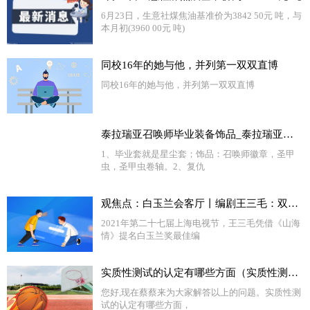
6月23日，生意社煤焦油基准价为3842 50元 吨，与
本月初(3960 00元 吨)
同校16年的她与他，并列第一双双直博
同校16年的她与他，并列第一双双直博
泰拉瑞亚召唤师毕业装备饰品_泰拉瑞亚召唤师毕业饰品_今日观点
1、毕业套就是星尘套；饰品：召唤师徽章，圣甲
虫，圣甲虫卷轴。2、复仇
观焦点：白玉兰会客厅丨编剧王三毛：双腿走入生活，用情用心创作
2021年第二十七届上海电视节，王三毛凭借《山海
情》提名白玉兰奖最佳编
实质性测试的认定有哪些方面（实质性测试）
您好,现在蔡蔡来为大家解答以上的问题。实质性测
试的认定有哪些方面，