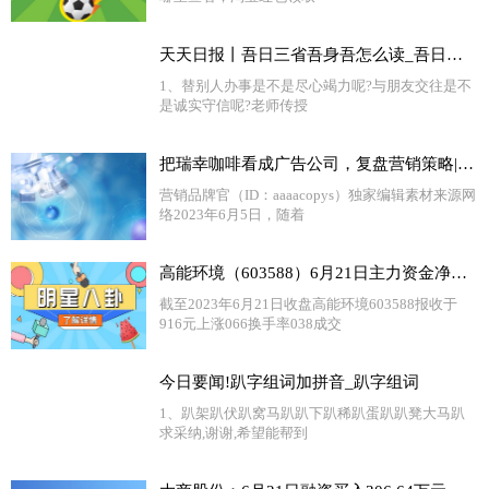
天天日报丨吾日三省吾身吾怎么读_吾日三省吾身读音是什么意思
1、替别人办事是不是尽心竭力呢?与朋友交往是不
是诚实守信呢?老师传授
把瑞幸咖啡看成广告公司，复盘营销策略|世界热议
营销品牌官（ID：aaaacopys）独家编辑素材来源网
络2023年6月5日，随着
高能环境（603588）6月21日主力资金净买入589.81万元-世界报资讯
截至2023年6月21日收盘高能环境603588报收于
916元上涨066换手率038成交
今日要闻!趴字组词加拼音_趴字组词
1、趴架趴伏趴窝马趴趴下趴稀趴蛋趴趴凳大马趴
求采纳,谢谢,希望能帮到