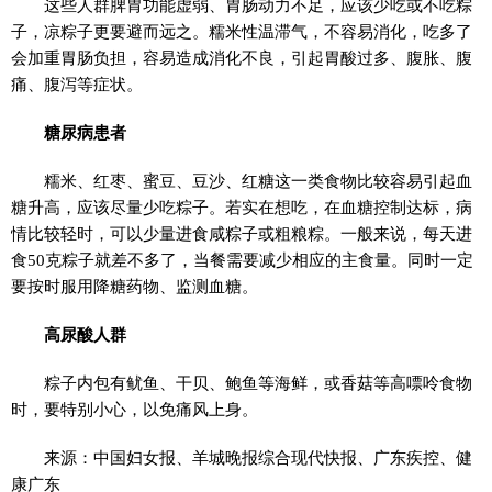
这些人群脾胃功能虚弱、胃肠动力不足，应该少吃或不吃粽
子，凉粽子更要避而远之。糯米性温滞气，不容易消化，吃多了
会加重胃肠负担，容易造成消化不良，引起胃酸过多、腹胀、腹
痛、腹泻等症状。
糖尿病患者
糯米、红枣、蜜豆、豆沙、红糖这一类食物比较容易引起血
糖升高，应该尽量少吃粽子。若实在想吃，在血糖控制达标，病
情比较轻时，可以少量进食咸粽子或粗粮粽。一般来说，每天进
食50克粽子就差不多了，当餐需要减少相应的主食量。同时一定
要按时服用降糖药物、监测血糖。
高尿酸人群
粽子内包有鱿鱼、干贝、鲍鱼等海鲜，或香菇等高嘌呤食物
时，要特别小心，以免痛风上身。
来源：中国妇女报、羊城晚报综合现代快报、广东疾控、健
康广东