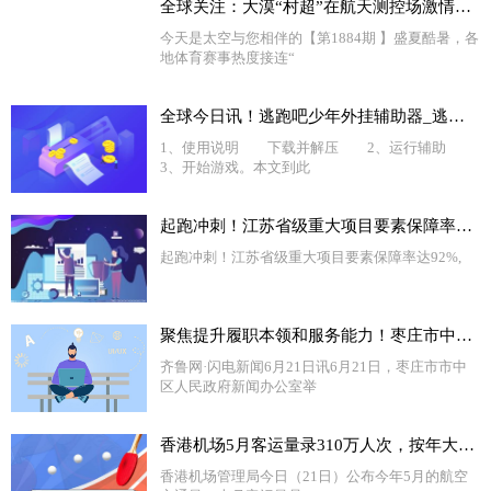
全球关注：大漠“村超”在航天测控场激情开赛
今天是太空与您相伴的【第1884期 】盛夏酷暑，各
地体育赛事热度接连“
全球今日讯！逃跑吧少年外挂辅助器_逃跑少年外挂教学
1、使用说明 下载并解压 2、运行辅助
3、开始游戏。本文到此
起跑冲刺！江苏省级重大项目要素保障率达92%-全球热资讯
起跑冲刺！江苏省级重大项目要素保障率达92%,
聚焦提升履职本领和服务能力！枣庄市中文化路街道加强社区干部队伍建设 全球新消息
齐鲁网·闪电新闻6月21日讯6月21日，枣庄市市中
区人民政府新闻办公室举
香港机场5月客运量录310万人次，按年大增17倍 天天热头条
香港机场管理局今日（21日）公布今年5月的航空