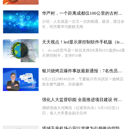
华严村，一个距离成都仅100公里的古村落，隐藏着川西最大的古聚落
介绍：人生就是一次又一次的相遇。跋涉，度过余
生，经历繁华与默默无闻
天天视点！led显示屏控制软件手机版（led显示屏控制软件dx）
1、dx-ut此型号是一款仅支持DX系列小U盘的led显
示屏控制卡，支持P10单
银川烧烤店爆炸事故最新通报：7名伤员生命体征平稳 将尽快查明爆炸事故原因_环球新资讯
6月21日20时40分许，宁夏银川市兴庆区一烧烤店
发生燃气爆炸。目前爆炸
强化人大监督职能 全面推进项目建设 何金平带队到济源示范区和焦作市调研“三个一批”项目建设情况 世界要闻
调研现场大河网讯（记者宋向乐）6月19日至21
日，省人大常委会副主任何
塔城千泉机场公安以党建为引领推动空防安全取得新成效 独家焦点