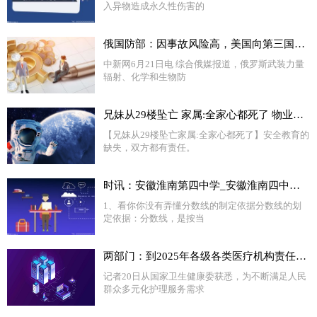
入异物造成永久性伤害的
俄国防部：因事故风险高，美国向第三国转移生物实验室
中新网6月21日电 综合俄媒报道，俄罗斯武装力量
辐射、化学和生物防
兄妹从29楼坠亡 家属:全家心都死了 物业撇清关系令人恼火！！
【兄妹从29楼坠亡家属:全家心都死了】安全教育的
缺失，双方都有责任。
时讯：安徽淮南第四中学_安徽淮南四中官网
1、看你你没有弄懂分数线的制定依据分数线的划
定依据：分数线，是按当
两部门：到2025年各级各类医疗机构责任制整体护理覆盖全院100%病区
记者20日从国家卫生健康委获悉，为不断满足人民
群众多元化护理服务需求