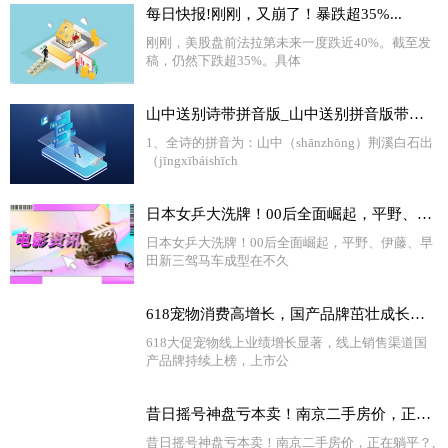
每日快报!刚刚，又崩了！暴跌超35%...
刚刚，美股盘前法拉第未来一度跌近40%。截至发
稿，仍然下跌超35%。具体
山中送别诗带拼音版_山中送别拼音版带拼音 天天新要闻
1、全诗的拼音为：山中（shānzhōng）荆溪白石出
（jīngxībáishīch
日本女乒大洗牌！00后全面崛起，平野、伊藤、早田新三驾马车成型
日本女乒大洗牌！00后全面崛起，平野、伊藤、早
田新三驾马车成型在不久
618宠物消费高增长，国产品牌茁壮成长中|全球新资讯
618大促宠物线上业绩增长显著，线上销售渠道国
产品牌持续上榜，上市公
昔日摇号神盘亏本卖！南京二手房价，正在躺平？-当前快报
昔日摇号神盘亏本卖！南京二手房价，正在躺平？,