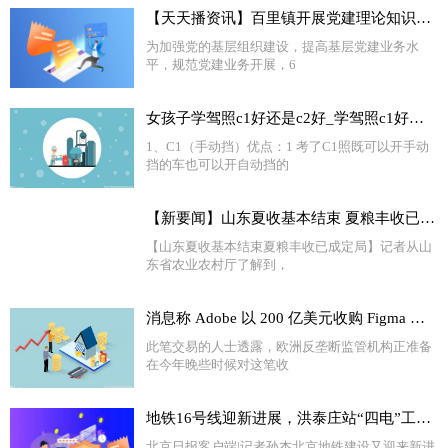
【天天播资讯】百里镇开展党建理论知识测试“把脉”党建员业务能力
为加强党的基层组织建设，提高基层党建业务水
平，规范党建业务开展，6
女孩子学驾照c1好还是c2好_学驾照c1好还是c2好
1、C1（手动挡）优点：1 考了C1照既可以开手动
挡的车也可以开自动挡的
【新要闻】山东夏收基本结束 夏粮丰收已成定局
【山东夏收基本结束夏粮丰收已成定局】记者从山
东省农业农村厅了解到，
消息称 Adobe 以 200 亿美元收购 Figma 的交易将面临欧盟调查
此笔交易的人士透露，欧洲反垄断监管机构正准备
在今年晚些时候对这笔收
地铁16号线迎新进展，洪泰庄站“四电”工程今日开工
北京日报客户端|记者孙杰北京地铁建设又迎来新进