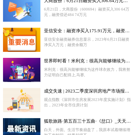
大商股份：6月21日融资买入306.64万元，融资融券余额3.25亿元
6月21日，大商股份（600694）融资买入306 64万
元，融资偿还484 74万元
亚信安全：融资净买入175.91万元，融资余额2857.55万元（06-21） 每日关注
亚信安全融资融券信息显示，2023年6月21日融资
净买入万元；融资余额万
世界即时看！米利克：很高兴能够继续为这件球衣效力，我将努力证明自己配得上
米利克：很高兴能够继续为这件球衣效力，我将努
力证明自己配得上,马赛,
成交失速 | 2023二季度深圳房地产市场报告|每日播报
观点指数《深圳市住房发展2023年度实施计划》指
出，2023年全市住房计划
狐歌旅路·第五百三十五曲·《岔口》_天天快播
白天，外面。生活节奏崩盘了，我原本试着继续增