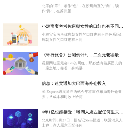
北厍的“厍”，读作“色”，在苏州甪直的“甪”，读
作“路”，在苏州颜
小鸡宝宝考考你唐朝女性的口红也有不同色系吗 快讯
小鸡宝宝考考你唐朝女性的口红也有不同色系吗1
唐朝女性的口红也有不同
《环行旅舍》公测倒计时，二次元老婆最多的游戏，终于来了！
说起网红圈最会Cos的网红，那必然有着腐团儿的
一席之地，靠着一身精湛
信息：速卖通加大巴西海外仓投入
AliExpress速卖通巴西站今年将重点布局海外仓业
务，从成本和时效上给商
4年1亿也能接受！曝湖人愿匹配任何里夫斯报价：为何仍准备替代者
北京时间6月27日，据名记Stein报道，联盟消息人
士称，湖人愿意匹配任何