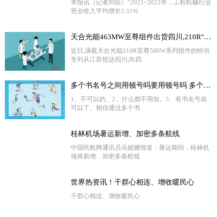
本报讯（记者刘烜）“2021~2022年，工程机械行业
营业收入平均增长5 31%
天合光能463MW至尊组件出货四川,210R"黄金尺寸"助力水光互补电站更高收益
近日,满载天合光能210R至尊580W系列组件的特供
专列从江苏抵达四川,向四
多个书名号之间用顿号吗要用顿号吗 多个书名号之间用顿号|世界速递
1、不可以的。2、什么都不用加。3、有书名号就
可以了。相信通过多个书
桂林机场暑运新增、加密多条航线
中国民航网通讯员马妮娜报道：暑运期间，桂林机
场将新增、加密多条航线
世界热资讯！干群心相连、增收暖民心
干群心相连、增收暖民心