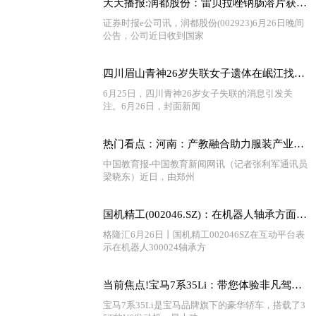
天天播报:润都股份：雷贝拉唑钠肠溶片获药品注册证书
证券时报e公司讯，润都股份(002923)6月26日晚间
公告，公司近日收到国家
四川眉山青神26岁失联女子遗体在岷江找到 警方：正在调查中
6月25日，四川青神26岁女子失联的消息引发关
注。6月26日，封面新闻
热门看点：河南：产教融合助力服装产业数智化人才培育
中国教育报-中国教育新闻网讯（记者张利军通讯员
梁晓东）近日，由郑州
国机精工(002046.SZ)：在机器人轴承方面，公司有研发和制造能力，但目前尚未实现对外销售 天天信息
格隆汇6月26日丨国机精工002046SZ在互动平台表
示在机器人300024轴承方
当前焦点!宝马7系35Li：带您体验非凡驾驶乐趣！
宝马7系35Li是宝马品牌旗下的豪华轿车，搭载了3