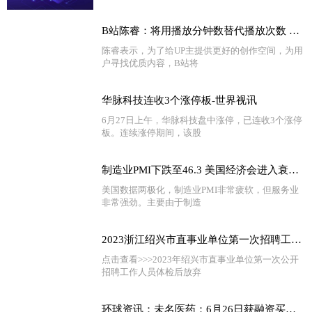
B站陈睿：将用播放分钟数替代播放次数 消弭视频数据水分
陈睿表示，为了给UP主提供更好的创作空间，为用
户寻找优质内容，B站将
华脉科技连收3个涨停板-世界视讯
6月27日上午，华脉科技盘中涨停，已连收3个涨停
板。连续涨停期间，该股
制造业PMI下跌至46.3 美国经济会进入衰退吗？
美国数据两极化，制造业PMI非常疲软，但服务业
非常强劲。主要由于制造
2023浙江绍兴市直事业单位第一次招聘工作人员体检后放弃、递补人员名单名单（二）
点击查看>>>2023年绍兴市直事业单位第一次公开
招聘工作人员体检后放弃
环球资讯：未名医药：6月26日获融资买入1260.35万元，占当日流入资金比例21.21%