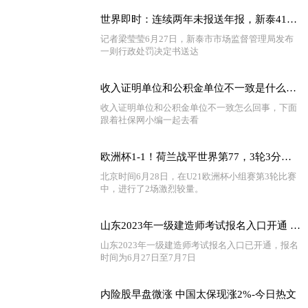
世界即时：连续两年未报送年报，新泰41户企业被吊销营业执照
记者梁莹莹6月27日，新泰市市场监督管理局发布
一则行政处罚决定书送达
收入证明单位和公积金单位不一致是什么原因 收入证明和工作单位不一致怎么办
收入证明单位和公积金单位不一致怎么回事，下面
跟着社保网小编一起去看
欧洲杯1-1！荷兰战平世界第77，3轮3分小组出局，葡萄牙绝杀出线
北京时间6月28日，在U21欧洲杯小组赛第3轮比赛
中，进行了2场激烈较量。
山东2023年一级建造师考试报名入口开通 世界热消息
山东2023年一级建造师考试报名入口已开通，报名
时间为6月27日至7月7日
内险股早盘微涨 中国太保现涨2%-今日热文