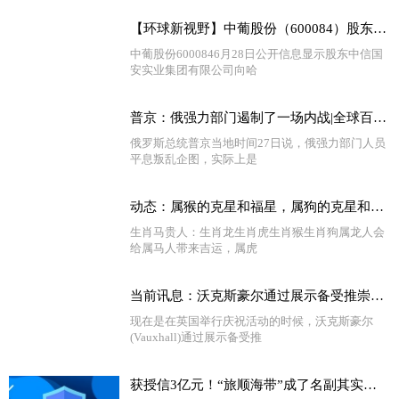
【环球新视野】中葡股份（600084）股东中信国安实业集团有限公司质押1.3亿股，占总股本11.57%
中葡股份6000846月28日公开信息显示股东中信国
安实业集团有限公司向哈
普京：俄强力部门遏制了一场内战|全球百事通
俄罗斯总统普京当地时间27日说，俄强力部门人员
平息叛乱企图，实际上是
动态：属猴的克星和福星，属狗的克星和福星
生肖马贵人：生肖龙生肖虎生肖猴生肖狗属龙人会
给属马人带来吉运，属虎
当前讯息：沃克斯豪尔通过展示备受推崇的限量版Corsa Griffin
现在是在英国举行庆祝活动的时候，沃克斯豪尔
(Vauxhall)通过展示备受推
获授信3亿元！“旅顺海带”成了名副其实的金字招牌-天天聚看点