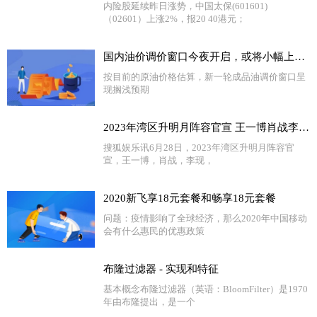
内险股延续昨日涨势，中国太保(601601)
（02601）上涨2%，报20 40港元；
​国内油价调价窗口今夜开启，或将小幅上调 天天热闻
按目前的原油价格估算，新一轮成品油调价窗口呈
现搁浅预期
2023年湾区升明月阵容官宣 王一博肖战李现众星云集​​
搜狐娱乐讯6月28日，2023年湾区升明月阵容官
宣，王一博，肖战，李现，
2020新飞享18元套餐和畅享18元套餐
问题：疫情影响了全球经济，那么2020年中国移动
会有什么惠民的优惠政策
布隆过滤器 - 实现和特征
基本概念布隆过滤器（英语：BloomFilter）是1970
年由布隆提出，是一个