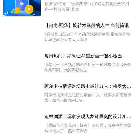
获授信3亿元！“旅顺海带”成了名副其实的金字招
牌---“旅顺海带”是大
【何尚/熙华】旋转木马般的人生 当前简讯
*灵感是自己做了个奇葩又绝妙的梦境 跟哈尔的移
动城堡本身没有太大关系
每日热门：如果让AI重新画一遍小哑巴...
没想到平日里熟悉的画面用另一种风格展现出来会
如此不同。大家不妨也去
阿尔卡拉斯评足坛历史最佳11人：梅罗大罗搭档锋线，魔笛小白在列_今日聚焦
阿尔卡拉斯评足坛历史最佳11人：梅罗大罗搭档锋
线，魔笛小白在列,c罗,
追根溯源：玩家发现大象马里奥的设计20年前就有
《超级马里奥兄弟：惊奇》公布后，游戏中的大象
马里奥火了。然而有网友