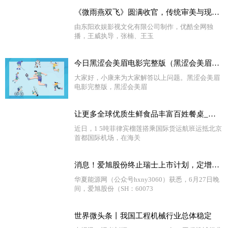
《微雨燕双飞》圆满收官，传统审美与现代观念的融合碰撞 天天新要闻
由东阳欢娱影视文化有限公司制作，优酷全网独
播，王威执导，张楠、王玉
今日黑涩会美眉电影完整版（黑涩会美眉电视剧）_今亮点
大家好，小康来为大家解答以上问题。黑涩会美眉
电影完整版，黑涩会美眉
让更多全球优质生鲜食品丰富百姓餐桌_观速讯
近日，1 5吨菲律宾榴莲搭乘国际货运航班运抵北京
首都国际机场，在海关
消息！爱旭股份终止瑞士上市计划，定增60亿“加码”ABC电池
华夏能源网（公众号hxny3060）获悉，6月27日晚
间，爱旭股份（SH：60073
世界微头条丨我国工程机械行业总体稳定