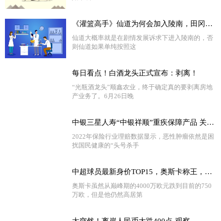
《灌篮高手》仙道为何会加入陵南，田冈给了多少好处？|今日精选
仙道大概率就是在剧情发展诉求下进入陵南的，否
则仙道如果单纯按照这
每日看点！白酒龙头正式宣布：剥离！
“光瓶酒龙头”顺鑫农业，终于确定真的要剥离房地
产业务了。6月26日晚
中银三星人寿“中银祥顺”重疾保障产品 关注多发疾病 提质性价比高
2022年保险行业理赔数据显示，恶性肿瘤依然是困
扰国民健康的“头号杀手
中超球员最新身价TOP15，奥斯卡称王，武磊国内最高，红黑榜都有谁 今头条
奥斯卡虽然从巅峰期的4000万欧元跌到目前的750
万欧，但是他仍然高居第
太突然！离岸人民币大跌400点-观察