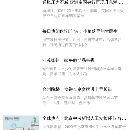
通胀压力不减 欧洲多国央行再现升息潮 环球精选
新华社北京6月23日电瑞士、挪威、英国的中央银
行22日先后宣布调高基准
每日热闻!浙江宁波：小角落里的大民生
据宁波日报报道，近日，走进宁波市西店镇紫江
村，只见街道两旁商铺林立
江苏扬州：端午假期品书香
端午假期，不少的读者来到钟书阁扬州珍园店选
购、阅读书籍，在浓浓书香
台州路桥：食饼长桌宴摆进十里长街
品台州特色美食食饼筒，赏舞狮变脸等国风节
目……6月22日17时，台州市
全球热点！北京中考新增人工安检环节 各考点校准备就绪静候考生
央视网消息：2023年北京市初中学业水平考试将于