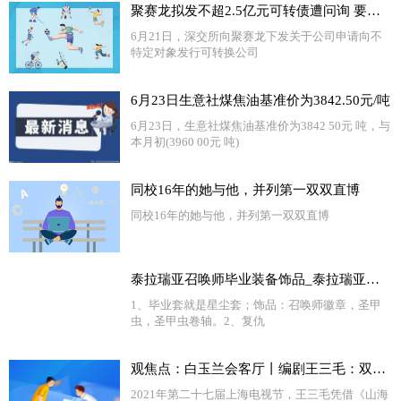
聚赛龙拟发不超2.5亿元可转债遭问询 要求说明前期募投项目尚未建成情况下扩大业务规模的必要性|每日快讯
6月21日，深交所向聚赛龙下发关于公司申请向不
特定对象发行可转换公司
6月23日生意社煤焦油基准价为3842.50元/吨
6月23日，生意社煤焦油基准价为3842 50元 吨，与
本月初(3960 00元 吨)
同校16年的她与他，并列第一双双直博
同校16年的她与他，并列第一双双直博
泰拉瑞亚召唤师毕业装备饰品_泰拉瑞亚召唤师毕业饰品_今日观点
1、毕业套就是星尘套；饰品：召唤师徽章，圣甲
虫，圣甲虫卷轴。2、复仇
观焦点：白玉兰会客厅丨编剧王三毛：双腿走入生活，用情用心创作
2021年第二十七届上海电视节，王三毛凭借《山海