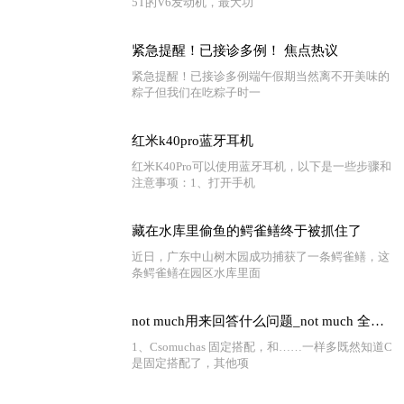
5T的V6发动机，最大功
紧急提醒！已接诊多例！ 焦点热议
紧急提醒！已接诊多例端午假期当然离不开美味的
粽子但我们在吃粽子时一
红米k40pro蓝牙耳机
红米K40Pro可以使用蓝牙耳机，以下是一些步骤和
注意事项：1、打开手机
藏在水库里偷鱼的鳄雀鳝终于被抓住了
近日，广东中山树木园成功捕获了一条鳄雀鳝，这
条鳄雀鳝在园区水库里面
not much用来回答什么问题_not much 全球快看点
1、Csomuchas 固定搭配，和……一样多既然知道C
是固定搭配了，其他项