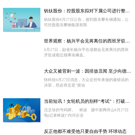
钒钛股份：控股股东拟对下属公司进行整合，攀长特将持有5.61亿股公司股份
钒钛股份6月27日公告，接到股东攀长钢通知，公
司控股股东攀钢集团有限
世界观察：杨兴平会见将离任的西班牙驻成都总领事洛佩兹
6月27日，副省长杨兴平在成都会见将离任的西班
牙驻成都总领事洛佩兹。
大众又被背刺一波：因排放丑闻 至少向德国车主赔偿5％车价 世界热头条
快科技6月27日消息，大众近些年来做的最错误的
决策，想必肯定是“柴油
当前短讯！女轮机员的别样“考试”：打破行业传统认知
沈文珍的号码牌。 林波 摄中新网舟山6月27日
电(记者林波)“内河企业
反正他都不难受他只要自由手势 环球动态