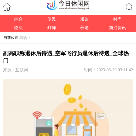
综合
便民
服饰
时尚
搜索
物流
灯饰
养老
前沿资讯
当前位置 :
综合
>
副高职称退休后待遇_空军飞行员退休后待遇_全球热
门
来源 : 互联网
时间：2023-06-29 03:11:42