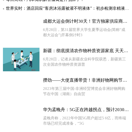
世界实时：酒店回应“客房沐浴露被灌不明液体”：初步检测非精液，近期将出报告
成都大运会倒计时30天！官方独家供应商蓝月亮为国际赛事洁净护航
6月28日，第31届世界大学生夏季运动会(简称“成
都大运会”)开幕倒计时3
新疆：彻底摸清农作物种质资源家底 天天热门
6月28日，记者从新疆农业科学院获悉，新疆第三
次全国农作物种质资源普
攒劲——大使直播带货！非洲好物网购节在长沙开幕_天天播报
2023年第三届中国-非洲经贸博览会非洲好物网购
节在中国（湖南）自由贸
华为孟晚舟：5G正在跨越拐点，预计2030年全球移动产业对GDP贡献6万亿美元-当前播报
孟晚舟称，2022年中国5G用户超过5 6亿，而终端
市场已经完成准备，“5G