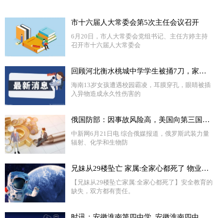
市十六届人大常委会第5次主任会议召开
6月20日，市人大常委会党组书记、主任方婷主持
召开市十六届人大常委会
回顾河北衡水桃城中学学生被捅7刀，家属拉横幅控诉：这简直是谋杀-世界快播报
海南13岁女孩遭遇校园霸凌，耳膜穿孔，眼睛被插
入异物造成永久性伤害的
俄国防部：因事故风险高，美国向第三国转移生物实验室
中新网6月21日电 综合俄媒报道，俄罗斯武装力量
辐射、化学和生物防
兄妹从29楼坠亡 家属:全家心都死了 物业撇清关系令人恼火！！
【兄妹从29楼坠亡家属:全家心都死了】安全教育的
缺失，双方都有责任。
时讯：安徽淮南第四中学_安徽淮南四中官网