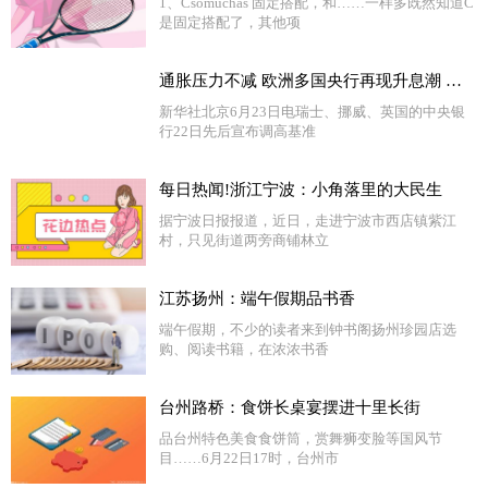
1、Csomuchas 固定搭配，和……一样多既然知道C
是固定搭配了，其他项
通胀压力不减 欧洲多国央行再现升息潮 环球精选
新华社北京6月23日电瑞士、挪威、英国的中央银
行22日先后宣布调高基准
每日热闻!浙江宁波：小角落里的大民生
据宁波日报报道，近日，走进宁波市西店镇紫江
村，只见街道两旁商铺林立
江苏扬州：端午假期品书香
端午假期，不少的读者来到钟书阁扬州珍园店选
购、阅读书籍，在浓浓书香
台州路桥：食饼长桌宴摆进十里长街
品台州特色美食食饼筒，赏舞狮变脸等国风节
目……6月22日17时，台州市