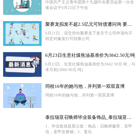
中国共产主义青年团第十九届中央委员会第一次全
体会议于6月22日下午在
聚赛龙拟发不超2.5亿元可转债遭问询 要求说明前期募投项目尚未建成情况下扩大业务规模的必要性|每日快讯
6月21日，深交所向聚赛龙下发关于公司申请向不
特定对象发行可转换公司
6月23日生意社煤焦油基准价为3842.50元/吨
6月23日，生意社煤焦油基准价为3842 50元 吨，与
本月初(3960 00元 吨)
同校16年的她与他，并列第一双双直博
同校16年的她与他，并列第一双双直博
泰拉瑞亚召唤师毕业装备饰品_泰拉瑞亚召唤师毕业饰品_今日观点
1、毕业套就是星尘套；饰品：召唤师徽章，圣甲
虫，圣甲虫卷轴。2、复仇