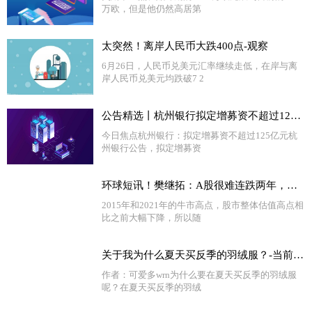
万欧，但是他仍然高居第
太突然！离岸人民币大跌400点-观察
6月26日，人民币兑美元汇率继续走低，在岸与离
岸人民币兑美元均跌破7 2
公告精选丨杭州银行拟定增募资不超过125亿元；昆仑万维回复关注函：股东借款安排让公司资金储备更加丰富
今日焦点杭州银行：拟定增募资不超过125亿元杭
州银行公告，拟定增募资
环球短讯！樊继拓：A股很难连跌两年，看好三季度股市
2015年和2021年的牛市高点，股市整体估值高点相
比之前大幅下降，所以随
关于我为什么夏天买反季的羽绒服？-当前热闻
作者：可爱多wrn为什么要在夏天买反季的羽绒服
呢？在夏天买反季的羽绒