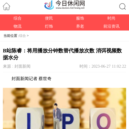
综合
便民
服饰
时尚
搜索
物流
灯饰
养老
前沿资讯
当前位置 :
综合
>
B站陈睿：将用播放分钟数替代播放次数 消弭视频数
据水分
来源 : 封面新闻
时间：2023-06-27 11:02:22
封面新闻记者 蔡世奇