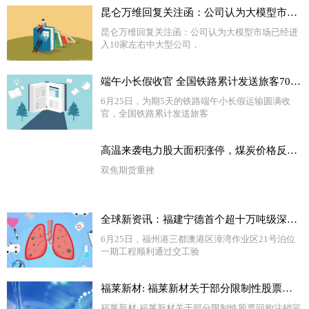
昆仑万维回复关注函：公司认为大模型市场已经进入10家左右中大型公司 当前热闻
昆仑万维回复关注函：公司认为大模型市场已经进
入10家左右中大型公司，
端午小长假收官 全国铁路累计发送旅客7037.9万人次|报道
6月25日，为期5天的铁路端午小长假运输圆满收
官，全国铁路累计发送旅客
高温来袭电力股大面积涨停，煤炭价格反弹动力不足
双焦期货重挫
全球新资讯：福建宁德首个超十万吨级深水泊位通过交工验收
6月25日，福州港三都澳港区漳湾作业区21号泊位
一期工程顺利通过交工验
福莱新材: 福莱新材关于部分限制性股票回购注销完成暨调整可转债转股价格的公告
福莱新材:福莱新材关于部分限制性股票回购注销完