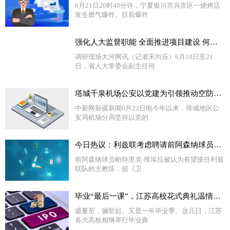
6月21日20时40分许，宁夏银川市兴庆区一烧烤店
发生燃气爆炸。目前爆炸
强化人大监督职能 全面推进项目建设 何金平带队到济源示范区和焦作市调研“三个一批”项目建设情况 世界要闻
调研现场大河网讯（记者宋向乐）6月19日至21
日，省人大常委会副主任何
塔城千泉机场公安以党建为引领推动空防安全取得新成效 独家焦点
中新网新疆新闻6月22日电今年以来，塔城地区公
安局机场分局坚持以党的
今日热议：利兹联考虑聘请前阿森纳球员维埃拉为新主教练
前阿森纳球员帕特里克·维埃拉被认为有望接任利兹
联队的主教练，据《卫
毕业“最后一课”，江苏高校花式典礼温情告别_环球即时看
盛夏至，骊歌起。又是一年毕业季。这几日，江苏
各大高校相继举行毕业典