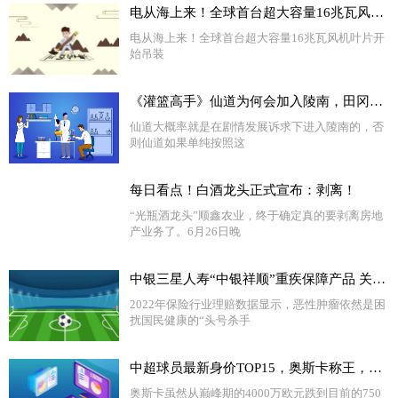
电从海上来！全球首台超大容量16兆瓦风机叶片开始吊装
电从海上来！全球首台超大容量16兆瓦风机叶片开
始吊装
《灌篮高手》仙道为何会加入陵南，田冈给了多少好处？|今日精选
仙道大概率就是在剧情发展诉求下进入陵南的，否
则仙道如果单纯按照这
每日看点！白酒龙头正式宣布：剥离！
“光瓶酒龙头”顺鑫农业，终于确定真的要剥离房地
产业务了。6月26日晚
中银三星人寿“中银祥顺”重疾保障产品 关注多发疾病 提质性价比高
2022年保险行业理赔数据显示，恶性肿瘤依然是困
扰国民健康的“头号杀手
中超球员最新身价TOP15，奥斯卡称王，武磊国内最高，红黑榜都有谁 今头条
奥斯卡虽然从巅峰期的4000万欧元跌到目前的750