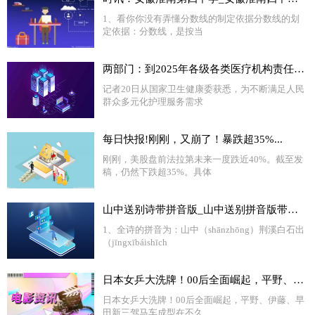
1、看你你没有弄懂分数线的制定依据分数线的划
定依据：分数线，是按当
两部门：到2025年各级各类医疗机构责任制整体护理覆盖全院100%病区
记者20日从国家卫生健康委获悉，为不断满足人民
群众多元化护理服务需求
每日快报!刚刚，又崩了！暴跌超35%...
刚刚，美股盘前法拉第未来一度跌近40%。截至发
稿，仍然下跌超35%。具体
山中送别诗带拼音版_山中送别拼音版带拼音 天天新要闻
1、全诗的拼音为：山中（shānzhōng）荆溪白石出
（jīngxībáishīch
日本女乒大洗牌！00后全面崛起，平野、伊藤、早田新三驾马车成型
日本女乒大洗牌！00后全面崛起，平野、伊藤、早
田新三驾马车成型在不久