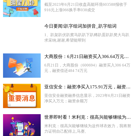
截至2023年6月21日收盘高能环境603588报收于
916元上涨066换手率038成交
今日要闻!趴字组词加拼音_趴字组词
1、趴架趴伏趴窝马趴趴下趴稀趴蛋趴趴凳大马趴
求采纳,谢谢,希望能帮到
大商股份：6月21日融资买入306.64万元，融资融券余额3.25亿元
6月21日，大商股份（600694）融资买入306 64万
元，融资偿还484 74万元
亚信安全：融资净买入175.91万元，融资余额2857.55万元（06-21） 每日关注
亚信安全融资融券信息显示，2023年6月21日融资
净买入万元；融资余额万
世界即时看！米利克：很高兴能够继续为这件球衣效力，我将努力证明自己配得上
米利克：很高兴能够继续为这件球衣效力，我将努
力证明自己配得上,马赛,