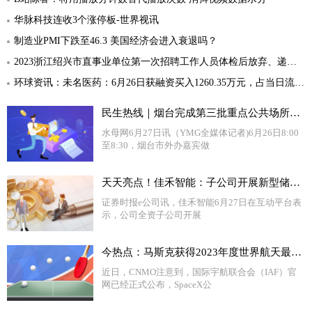
华脉科技连收3个涨停板-世界视讯
制造业PMI下跌至46.3 美国经济会进入衰退吗？
2023浙江绍兴市直事业单位第一次招聘工作人员体检后放弃、递补人员名单名单（二）
环球资讯：未名医药：6月26日获融资买入1260.35万元，占当日流入资金比例21.21%
民生热线｜烟台完成第三批重点公共场所外语标识规范行动
水母网6月27日讯（YMG全媒体记者)6月26日8:00
至8:30，烟台市外办嘉宾做
天天亮点！佳禾智能：子公司开展新型储能业务 预计9月底试产
证券时报e公司讯，佳禾智能6月27日在互动平台表
示，公司全资子公司开展
今热点：马斯克获得2023年度世界航天最高奖 星舰成功率已大增
近日，CNMO注意到，国际宇航联合会（IAF）官
网已经正式公布，SpaceX公