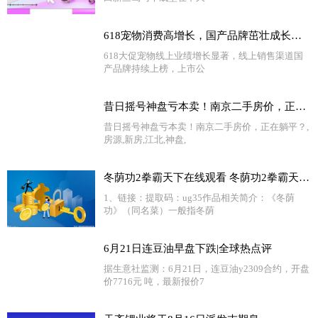
618宠物消费高增长，国产品牌茁壮成长中|全球新资讯
618大促宠物线上业绩增长显著，线上销售渠道国
产品牌持续上榜，上市公
昔日摇号神盘亏本卖！南京二手房价，正在躺平？-当前快报
昔日摇号神盘亏本卖！南京二手房价，正在躺平？,
房源,新房,江北,神盘,
冬荫功2拳霸天下在线观看 冬荫功2拳霸天下迅雷下载
1、链接：提取码：ug35作品相关简介：《冬荫
功》（同名菜）一般指冬荫
6月21日连豆油早盘下跌|全球热点评
据生意社监测：6月21日，连豆油y2309合约，开盘
价7716元 吨，最新报价7