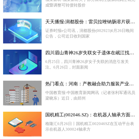
成暨调整可转债转股价
天天播报:润都股份：雷贝拉唑钠肠溶片获药品注册证书
证券时报e公司讯，润都股份(002923)6月26日晚间
公告，公司近日收到国家
四川眉山青神26岁失联女子遗体在岷江找到 警方：正在调查中
6月25日，四川青神26岁女子失联的消息引发关
注。6月26日，封面新闻
热门看点：河南：产教融合助力服装产业数智化人才培育
中国教育报-中国教育新闻网讯（记者张利军通讯员
梁晓东）近日，由郑州
国机精工(002046.SZ)：在机器人轴承方面，公司有研发和制造能力，但目前尚未实现对外销售 天天信息
格隆汇6月26日丨国机精工002046SZ在互动平台表
示在机器人300024轴承方