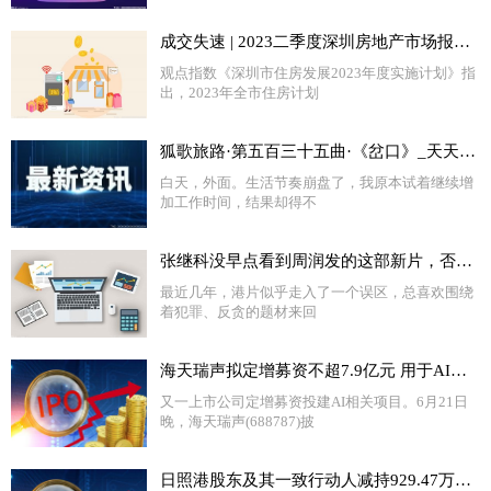
成交失速 | 2023二季度深圳房地产市场报告|每日播报
观点指数《深圳市住房发展2023年度实施计划》指
出，2023年全市住房计划
狐歌旅路·第五百三十五曲·《岔口》_天天快播
白天，外面。生活节奏崩盘了，我原本试着继续增
加工作时间，结果却得不
张继科没早点看到周润发的这部新片，否则结局可能不一样 热门
最近几年，港片似乎走入了一个误区，总喜欢围绕
着犯罪、反贪的题材来回
海天瑞声拟定增募资不超7.9亿元 用于AI大模型训练数据集建设等项目|环球快资讯
又一上市公司定增募资投建AI相关项目。6月21日
晚，海天瑞声(688787)披
日照港股东及其一致行动人减持929.47万股 套现2688.06万 2022年公司净利6.31亿