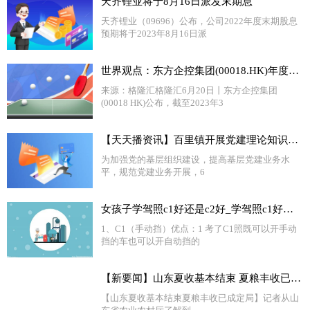
天齐锂业将于8月16日派发末期息
天齐锂业（09696）公布，公司2022年度末期股息
预期将于2023年8月16日派
世界观点：东方企控集团(00018.HK)年度纯利微降0.11%至1.67亿港元
来源：格隆汇格隆汇6月20日丨东方企控集团
(00018 HK)公布，截至2023年3
【天天播资讯】百里镇开展党建理论知识测试“把脉”党建员业务能力
为加强党的基层组织建设，提高基层党建业务水
平，规范党建业务开展，6
女孩子学驾照c1好还是c2好_学驾照c1好还是c2好
1、C1（手动挡）优点：1 考了C1照既可以开手动
挡的车也可以开自动挡的
【新要闻】山东夏收基本结束 夏粮丰收已成定局
【山东夏收基本结束夏粮丰收已成定局】记者从山