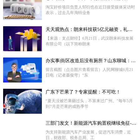
淘宝好价项目负责人邹衍也在近日接受媒体采访时
表示，过去几年淘特业务
天天观热点：朗来科技获5亿元融资，礼来亚洲基金首次投资湖北
【来源：支点财经】6月21日，武汉朗来科技发展
有限公司（以下简称朗来
办实事|街区改造后没有厕所？山东聊城：安排！-天天热头条
留言截图（点击图片查看留言）人民网聊城6月21
日电（记者聂俊穹）“东
广东下芒果了？专家提醒：不可吃！
“夏天没被芒果砸过头，不算来过广州。”每年5月
到7月是芒果的成熟季节
三部门发文！新能源汽车购置税继续免征-视焦点讯
为支持新能源汽车产业发展，促进汽车消费，近
日，财政部、税务总局、工