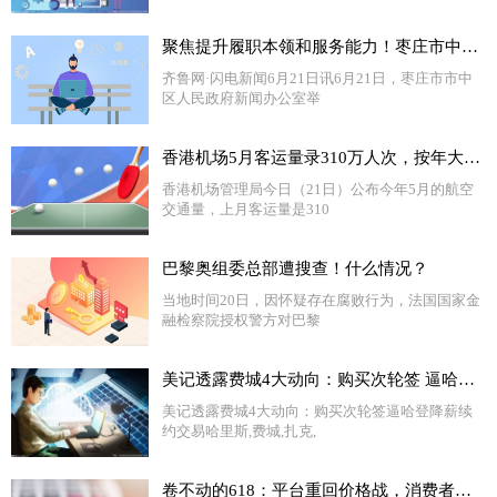
聚焦提升履职本领和服务能力！枣庄市中文化路街道加强社区干部队伍建设 全球新消息
齐鲁网·闪电新闻6月21日讯6月21日，枣庄市市中
区人民政府新闻办公室举
香港机场5月客运量录310万人次，按年大增17倍 天天热头条
香港机场管理局今日（21日）公布今年5月的航空
交通量，上月客运量是310
巴黎奥组委总部遭搜查！什么情况？
当地时间20日，因怀疑存在腐败行为，法国国家金
融检察院授权警方对巴黎
美记透露费城4大动向：购买次轮签 逼哈登降薪续约 交易哈里斯-天天视点
美记透露费城4大动向：购买次轮签逼哈登降薪续
约交易哈里斯,费城,扎克,
卷不动的618：平台重回价格战，消费者却越来越冷静了|天天快资讯