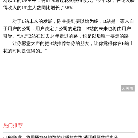
粉以上的UP主中，有67%通过花火获得收入。今年Q2，在花火获
得收入的UP主人数同比增长了56%
对于B站未来的发展，陈睿提到要以始为终，B站是一家来自
于用户的公司，用户决定了公司的道路，B站的未来也将由用户
引导。“这是B站在过去14年走过的路，也是以后唯一要走的路
——让你愿意大声的把B站推荐给你的朋友，让你觉得你在B站上
花的时间是值得的。”
X 关闭
热门推荐
B站陈睿：将用播放分钟数替代播放次数 消弭视频数据水分