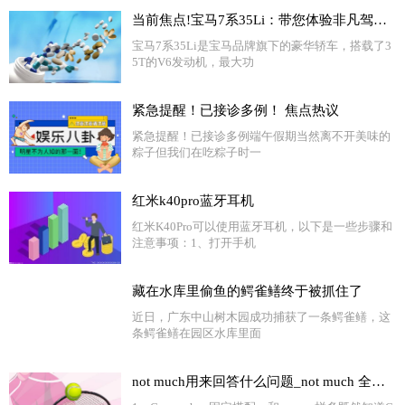
当前焦点!宝马7系35Li：带您体验非凡驾驶乐趣！
宝马7系35Li是宝马品牌旗下的豪华轿车，搭载了3
5T的V6发动机，最大功
紧急提醒！已接诊多例！ 焦点热议
紧急提醒！已接诊多例端午假期当然离不开美味的
粽子但我们在吃粽子时一
红米k40pro蓝牙耳机
红米K40Pro可以使用蓝牙耳机，以下是一些步骤和
注意事项：1、打开手机
藏在水库里偷鱼的鳄雀鳝终于被抓住了
近日，广东中山树木园成功捕获了一条鳄雀鳝，这
条鳄雀鳝在园区水库里面
not much用来回答什么问题_not much 全球快看点