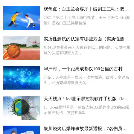
观焦点：白玉兰会客厅丨编剧王三毛：双腿走入生活，用情用心创作
2021年第二十七届上海电视节，王三毛凭借《山海
情》提名白玉兰奖最佳编
实质性测试的认定有哪些方面（实质性测试）
您好,现在蔡蔡来为大家解答以上的问题。实质性测
试的认定有哪些方面，
华严村，一个距离成都仅100公里的古村落，隐藏着川西最大的古聚落
介绍：人生就是一次又一次的相遇。跋涉，度过余
生，经历繁华与默默无闻
天天视点！led显示屏控制软件手机版（led显示屏控制软件dx）
1、dx-ut此型号是一款仅支持DX系列小U盘的led显
示屏控制卡，支持P10单
银川烧烤店爆炸事故最新通报：7名伤员生命体征平稳 将尽快查明爆炸事故原因_环球新资讯