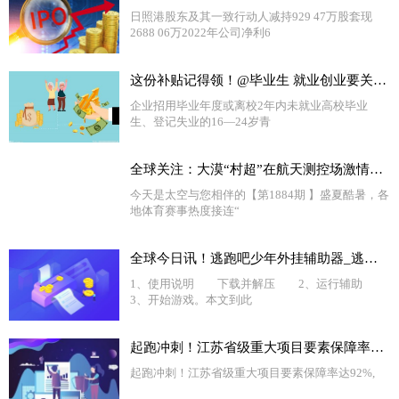
日照港股东及其一致行动人减持929 47万股套现
2688 06万2022年公司净利6
这份补贴记得领！@毕业生 就业创业要关注这些政策→ 环球新视野
企业招用毕业年度或离校2年内未就业高校毕业
生、登记失业的16—24岁青
全球关注：大漠“村超”在航天测控场激情开赛
今天是太空与您相伴的【第1884期 】盛夏酷暑，各
地体育赛事热度接连“
全球今日讯！逃跑吧少年外挂辅助器_逃跑少年外挂教学
1、使用说明 下载并解压 2、运行辅助
3、开始游戏。本文到此
起跑冲刺！江苏省级重大项目要素保障率达92%-全球热资讯
起跑冲刺！江苏省级重大项目要素保障率达92%,