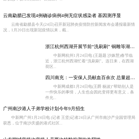
云南勐腊已发现4例确诊病例4例无症状感染者 基因测序显
云南省勐腊县今天(24日)召开新冠肺炎疫情防控新闻发布会通报最新情
况，1月20日出现新冠疫情以来，截...
浙江杭州西湖开展节前“洗刷刷” 铜雕等湖面设施换新颜
中新网杭州1月24日电 (王题题 沙姝慧)春节临
近，浙江杭州西湖忙着“洗刷刷”。连日来，在西湖
荷区...
四川南充：一安保人员献血百余次 总量超过40000毫升
中新网成都1月24日电(王爵 杨波)“帮助别人是
一件快乐的事情，人生也会因此变得更有意义，条
件允...
广州南沙港人子弟学校计划今年9月招生
中新网广州1月24日电 (记者 王坚)记者24日从广州市南沙产业园管理局
获悉，位于南沙庆盛的港式社区...