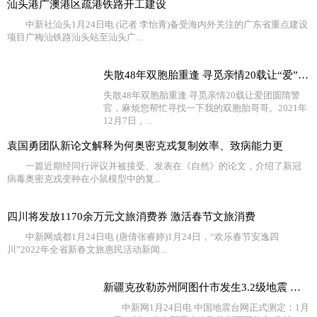
汕头港广澳港区疏港铁路开工建设
中新社汕头1月24日电 (记者 李怡青)备受海内外关注的广东省重点建设
项目广梅汕铁路汕头站至汕头广...
失散48年双胞胎重逢 寻觅亲情20载让“爱”团圆
失散48年双胞胎重逢 寻觅亲情20载让爱团圆隋警
官，麻烦您帮忙寻找一下我的双胞胎哥哥。2021年
12月7日，...
袁国勇团队新论文解释为何奥密克戎复制效率、致病能力更
一篇近期经同行评议并被接受、发表在《自然》的论文，介绍了新冠
病毒奥密克戎变种在小鼠模型中的复...
四川将发放1170余万元文旅消费券 激活春节文旅消费
中新网成都1月24日电 (唐倩张睿婷)1月24日，“欢乐春节安逸四
川”2022年全省新春文旅惠民活动新闻...
新疆克孜勒苏州阿图什市发生3.2级地震 震源深度18千米
中新网1月24日电 中国地震台网正式测定：1月