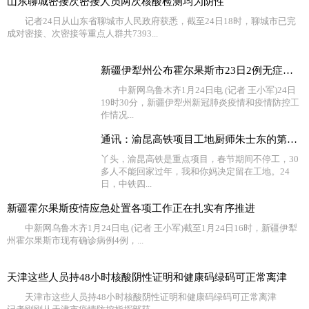
山东聊城密接次密接人员两次核酸检测均为阴性
记者24日从山东省聊城市人民政府获悉，截至24日18时，聊城市已完
成对密接、次密接等重点人群共7393...
新疆伊犁州公布霍尔果斯市23日2例无症状感染者流调情况
中新网乌鲁木齐1月24日电 (记者 王小军)24日
19时30分，新疆伊犁州新冠肺炎疫情和疫情防控工
作情况...
通讯：渝昆高铁项目工地厨师朱士东的第10个“家”
丫头，渝昆高铁是重点项目，春节期间不停工，30
多人不能回家过年，我和你妈决定留在工地。24
日，中铁四...
新疆霍尔果斯疫情应急处置各项工作正在扎实有序推进
中新网乌鲁木齐1月24日电 (记者 王小军)截至1月24日16时，新疆伊犁
州霍尔果斯市现有确诊病例4例，...
天津这些人员持48小时核酸阴性证明和健康码绿码可正常离津
天津市这些人员持48小时核酸阴性证明和健康码绿码可正常离津