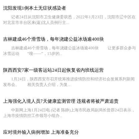
沈阳发现1例本土无症状感染者
记者24日从沈阳市卫生健康委获悉，2022年1月23日，沈阳市辽中区在
对北京市丰台区来(返)沈人员例行主...
吉林建成46个滑雪场，每年浇建公益冰场逾400块
吉林建成46个滑雪场，每年浇建公益冰场逾400块 让更多群众参与
冰雪运动 “嗖——”，15岁的...
陕西西安7家一级客运站24日起恢复省内班线运营
1月24日，陕西西安市召开统筹推进疫情防控和经济社会发展系列新闻
发布会。 相关负责人介绍，为复...
上海强化入境人员7天健康监测管理 违规者将被严肃追责
中新网上海1月24日电 (记者 陈静)上海市民政局副局长曾群24日表示，
上海市疫情防控工作领导小组办...
应对境外输入病例增加 上海准备充分