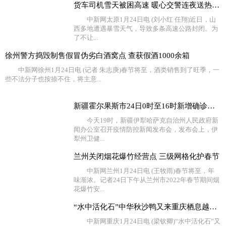
货车司机雪天被困高速 暖心交警连夜送热水食物
中新网太原1月24日电 (刘小红 任翔)近日，山
西多地遭遇暴雪天气，导致多条高速公路封闭。为
了不让...
徐州警方捣毁制售假冒伪劣白酒窝点 查获假酒1000余箱
中新网徐州1月24日电 (记者 朱志庚)春节将至，酒类销售到了旺季，一
些不法分子也按捺不住，将主意...
新疆霍尔果斯市24日0时至16时新增确诊病例4例 无症状感
今天19时，新疆伊犁哈萨克自治州人民政府新
闻办公室召开疫情防控新闻发布会，发布会上，伊
犁州卫健...
兰州关闭烟花爆竹经营点 三级网格化护春节
中新网兰州1月24日电 (王牧雨)春节将至，年
味渐浓。记者24日下午从兰州市2022年春节期间烟
花爆竹安...
“水中活化石”中华秋沙鸭又来重庆栖息越冬了
中新网重庆1月24日电 (梁钦卿)“水中活化石”又