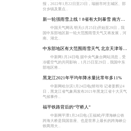
报，2022年1月22日至23日，瑞丽市对主城区、部
分乡镇及重点...
新一轮强雨雪上线！8省有大到暴雪 南方湿冷将持续至春节
中国天气网讯 明天(1月25日)开始至29日，我
国中东部地区新一轮大范围雨雪天气又将发展，河
南、湖北...
中东部地区有大范围雨雪天气 北京天津等地有大雾
中新网1月24日电 据中央气象台网站消息，受
冷暖空气的共同影响，1月25日至29日，我国中东
部地区将...
黑龙江2021年平均年降水量比常年多11%
中新网哈尔滨1月24日电(矫玲玲 记者姜辉)24
日，黑龙江省气象局发布2021年黑龙江省十大天气
气候事件...
福平铁路背后的“守桥人”
中新网平潭1月24日电 (王福斌)平潭海峡公铁
跨海大桥是我国首座、也是世界上最长的跨海峡公
铁两用大...