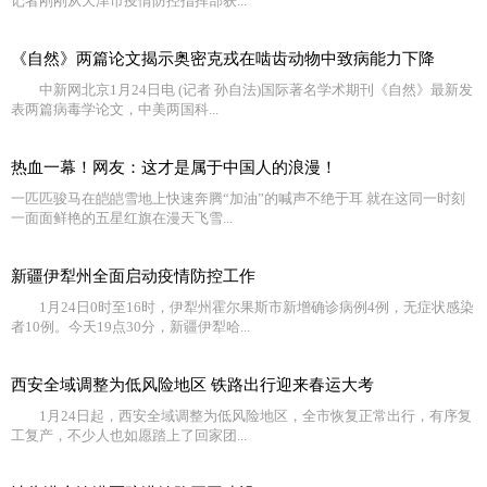
记者刚刚从天津市疫情防控指挥部获...
《自然》两篇论文揭示奥密克戎在啮齿动物中致病能力下降
中新网北京1月24日电 (记者 孙自法)国际著名学术期刊《自然》最新发
表两篇病毒学论文，中美两国科...
热血一幕！网友：这才是属于中国人的浪漫！
一匹匹骏马在皑皑雪地上快速奔腾“加油”的喊声不绝于耳 就在这同一时刻
一面面鲜艳的五星红旗在漫天飞雪...
新疆伊犁州全面启动疫情防控工作
1月24日0时至16时，伊犁州霍尔果斯市新增确诊病例4例，无症状感染
者10例。今天19点30分，新疆伊犁哈...
西安全域调整为低风险地区 铁路出行迎来春运大考
1月24日起，西安全域调整为低风险地区，全市恢复正常出行，有序复
工复产，不少人也如愿踏上了回家团...