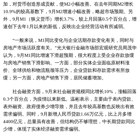
加，对货币创造形成贡献，使M2小幅改善。在去年同期M2增长
10.9%的较高基数下，9月M2增速小幅改善，略超市场预期。另
外，9月M1（狭义货币）增长3.7%，较上月回落0.5个百分点，增
速创下去年1月以来的新低，反映出企业经营活动有所减弱。
“一般来说，M1同比变化与企业活期存款变化有关，同时与
房地产市场活跃度有关。”光大银行金融市场部宏观研究员周茂华
认为，9月M1同比增速下滑超预期，很大程度上受企业存款放缓
与房地产销售下滑影响。一方面，部分实体企业面临原材料涨
价、全球供给和物流瓶颈等压力，企业贷款和存款需求有所放
缓；另一方面，房地产销售下滑，居民储蓄增加。
社会融资方面，9月末社会融资规模同比增长10%，涨幅回落
0.3个百分点，为疫情以来新低。温彬表示，主要由于表内贷款、
表外融资、政府债券少增导致，并且去年较高基数也反映出有效
需求偏弱。同时，9月新增人民币贷款1.66万亿元，比上月多增
4400亿元，总量虽有改善，但结构仍不够理想，中长期贷款同比
少增，体现了实体经济融资需求偏弱。