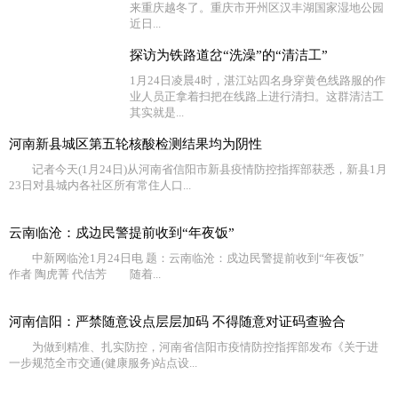
来重庆越冬了。重庆市开州区汉丰湖国家湿地公园
近日...
探访为铁路道岔“洗澡”的“清洁工”
1月24日凌晨4时，湛江站四名身穿黄色线路服的作
业人员正拿着扫把在线路上进行清扫。这群清洁工
其实就是...
河南新县城区第五轮核酸检测结果均为阴性
记者今天(1月24日)从河南省信阳市新县疫情防控指挥部获悉，新县1月
23日对县城内各社区所有常住人口...
云南临沧：戍边民警提前收到“年夜饭”
中新网临沧1月24日电 题：云南临沧：戍边民警提前收到“年夜饭”
作者 陶虎菁 代佶芳 随着...
河南信阳：严禁随意设点层层加码 不得随意对证码查验合
为做到精准、扎实防控，河南省信阳市疫情防控指挥部发布《关于进
一步规范全市交通(健康服务)站点设...