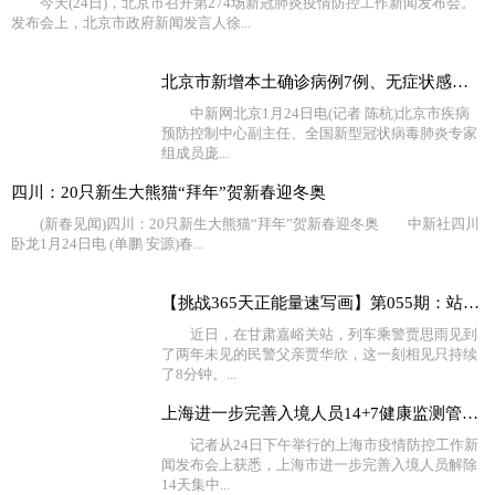
今天(24日)，北京市召开第274场新冠肺炎疫情防控工作新闻发布会。
发布会上，北京市政府新闻发言人徐...
北京市新增本土确诊病例7例、无症状感染者2例
中新网北京1月24日电(记者 陈杭)北京市疾病
预防控制中心副主任、全国新型冠状病毒肺炎专家
组成员庞...
四川：20只新生大熊猫“拜年”贺新春迎冬奥
(新春见闻)四川：20只新生大熊猫“拜年”贺新春迎冬奥 中新社四川
卧龙1月24日电 (单鹏 安源)春...
【挑战365天正能量速写画】第055期：站台相聚的8分钟她等
近日，在甘肃嘉峪关站，列车乘警贾思雨见到
了两年未见的民警父亲贾华欣，这一刻相见只持续
了8分钟。...
上海进一步完善入境人员14+7健康监测管理服务
记者从24日下午举行的上海市疫情防控工作新
闻发布会上获悉，上海市进一步完善入境人员解除
14天集中...