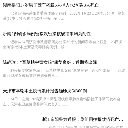
湖南岳阳17岁男子驾车搭载6人掉入水池 致3人死亡
记者从湖南岳阳县委宣传部了解到，2022年1月23日20时08分许，张某
豪(17岁，社会青年)驾驶一辆小车，...
济南2例确诊病例密接次密接核酸结果均为阴性
记者从24日济南市政府新闻办公室举行的新闻发布会上获悉，23日济
南确诊2例本土新冠病毒肺炎病例，截...
陈静瑜：“百草枯中毒女孩”康复良好，近期将出院
肺移植专家陈静瑜：“百草枯中毒女孩”康复良好，近期将出院 河北
邢台18岁女孩马某萌被姐夫投毒...
天津市本轮本土疫情累计报告确诊病例360例
24日，在第176场天津市新型冠状病毒肺炎疫情防控工作新闻发布会
上，天津市卫生健康委新闻发言人、二...
浙江东阳警方通报：剧组因拍摄致猫死亡等事实不成立
中新网1月24日电 浙江东阳市公安局24日在其