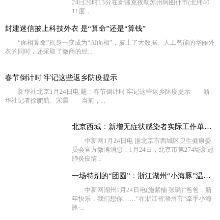
24日20时13分在新疆克孜勒苏州阿图什市(北纬40
11度，...
封建迷信披上科技外衣 是“算命”还是“算钱”
“面相算命”摇身一变成为“AI面相”，披上了大数据、人工智能的华丽外
衣的同时，还采取了微商的经...
春节倒计时 牢记这些返乡防疫提示
新华社北京1月24日电 题：春节倒计时 牢记这些返乡防疫提示 新
华社记者徐鹏航、宋晨 当前，...
北京西城：新增无症状感染者实际工作单位不在西城，相关
中新网1月24日电 据北京市西城区卫生健康委
员会官方微博消息，1月24日，北京市第274场新冠
肺炎疫情...
一场特别的“团圆”：浙江湖州“小海豚”温暖过新年
中新网湖州1月24日电(施紫楠 张璐)“爸爸，新
年快乐，我们想你……”在浙江省湖州市“牵手小海
豚·...