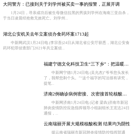
大同警方：已接到关于刘学州被买卖一事的报警，正展开调
1月24日，寻亲成功后被生母微信拉黑的男孩刘学州在海南三亚自杀，
于当日凌晨经抢救无效死亡。刘学州...
湖北公安机关去年立案侦办食药环案1713起
中新网武汉1月24日电 (李宗吾)24日从湖北省公安厅获悉，湖北公安食
药环犯罪侦查部门2021年共立案侦...
福建宁德文化科技卫生“三下乡”：把温暖送到百姓的心坎
中新网宁德1月24日电 (吴允杰)“爷爷您头发长
了，我帮您剃个头。”“这个福字的写法很有讲究，
提笔...
济南2例确诊病例密接、次密接首轮核酸检测结果均为阴性
中新网济南1月24日电 (记者 梁犇)济南市新冠
肺炎疫情防控应急指挥领导小组副组长王宏志24日
通报，...
云南瑞丽开展大规模核酸检测 结果均为阴性
据云南省瑞丽市新冠肺炎疫情防控指挥部通