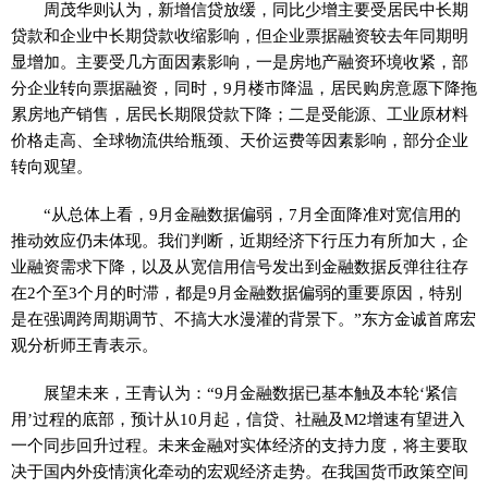
周茂华则认为，新增信贷放缓，同比少增主要受居民中长期
贷款和企业中长期贷款收缩影响，但企业票据融资较去年同期明
显增加。主要受几方面因素影响，一是房地产融资环境收紧，部
分企业转向票据融资，同时，9月楼市降温，居民购房意愿下降拖
累房地产销售，居民长期限贷款下降；二是受能源、工业原材料
价格走高、全球物流供给瓶颈、天价运费等因素影响，部分企业
转向观望。
“从总体上看，9月金融数据偏弱，7月全面降准对宽信用的
推动效应仍未体现。我们判断，近期经济下行压力有所加大，企
业融资需求下降，以及从宽信用信号发出到金融数据反弹往往存
在2个至3个月的时滞，都是9月金融数据偏弱的重要原因，特别
是在强调跨周期调节、不搞大水漫灌的背景下。”东方金诚首席宏
观分析师王青表示。
展望未来，王青认为：“9月金融数据已基本触及本轮‘紧信
用’过程的底部，预计从10月起，信贷、社融及M2增速有望进入
一个同步回升过程。未来金融对实体经济的支持力度，将主要取
决于国内外疫情演化牵动的宏观经济走势。在我国货币政策空间