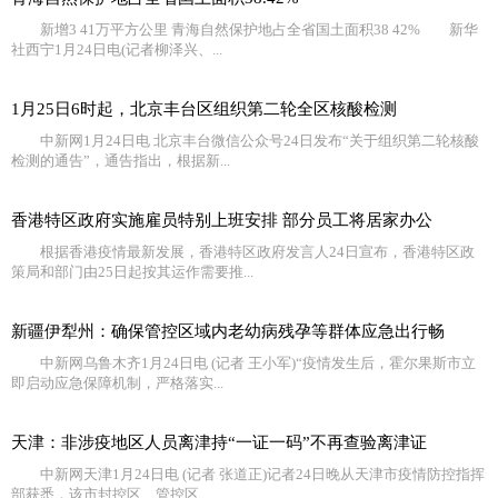
新增3 41万平方公里 青海自然保护地占全省国土面积38 42% 新华
社西宁1月24日电(记者柳泽兴、...
1月25日6时起，北京丰台区组织第二轮全区核酸检测
中新网1月24日电 北京丰台微信公众号24日发布“关于组织第二轮核酸
检测的通告”，通告指出，根据新...
香港特区政府实施雇员特别上班安排 部分员工将居家办公
根据香港疫情最新发展，香港特区政府发言人24日宣布，香港特区政
策局和部门由25日起按其运作需要推...
新疆伊犁州：确保管控区域内老幼病残孕等群体应急出行畅
中新网乌鲁木齐1月24日电 (记者 王小军)“疫情发生后，霍尔果斯市立
即启动应急保障机制，严格落实...
天津：非涉疫地区人员离津持“一证一码”不再查验离津证
中新网天津1月24日电 (记者 张道正)记者24日晚从天津市疫情防控指挥
部获悉，该市封控区、管控区、...