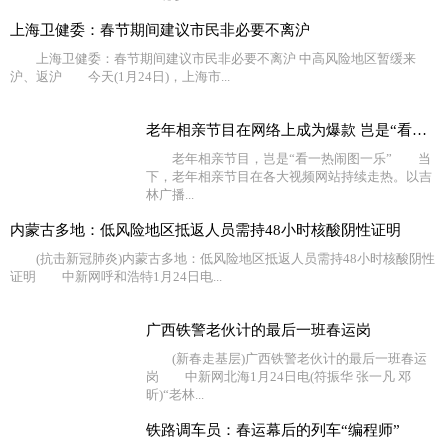
上海卫健委：春节期间建议市民非必要不离沪
上海卫健委：春节期间建议市民非必要不离沪 中高风险地区暂缓来
沪、返沪 今天(1月24日)，上海市...
老年相亲节目在网络上成为爆款 岂是“看一热闹图一乐”
老年相亲节目，岂是“看一热闹图一乐” 当
下，老年相亲节目在各大视频网站持续走热。以吉
林广播...
内蒙古多地：低风险地区抵返人员需持48小时核酸阴性证明
(抗击新冠肺炎)内蒙古多地：低风险地区抵返人员需持48小时核酸阴性
证明 中新网呼和浩特1月24日电...
广西铁警老伙计的最后一班春运岗
(新春走基层)广西铁警老伙计的最后一班春运
岗 中新网北海1月24日电(符振华 张一凡 邓
昕)“老林...
铁路调车员：春运幕后的列车“编程师”