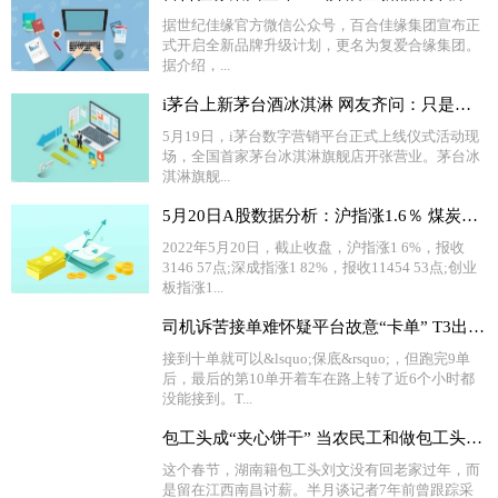
据世纪佳缘官方微信公众号，百合佳缘集团宣布正
式开启全新品牌升级计划，更名为复爱合缘集团。
据介绍，...
i茅台上新茅台酒冰淇淋 网友齐问：只是多少度的？
5月19日，i茅台数字营销平台正式上线仪式活动现
场，全国首家茅台冰淇淋旗舰店开张营业。茅台冰
淇淋旗舰...
5月20日A股数据分析：沪指涨1.6％ 煤炭板块全天走强
2022年5月20日，截止收盘，沪指涨1 6%，报收
3146 57点;深成指涨1 82%，报收11454 53点;创业
板指涨1...
司机诉苦接单难怀疑平台故意“卡单” T3出行回应
接到十单就可以&lsquo;保底&rsquo;，但跑完9单
后，最后的第10单开着车在路上转了近6个小时都
没能接到。T...
包工头成“夹心饼干” 当农民工和做包工头有啥区别？
这个春节，湖南籍包工头刘文没有回老家过年，而
是留在江西南昌讨薪。半月谈记者7年前曾跟踪采