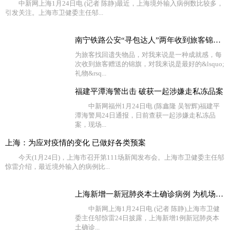
中新网上海1月24日电 (记者 陈静)最近，上海境外输入病例数比较多，
引发关注。上海市卫健委主任邬...
南宁铁路公安“寻包达人”两年收到旅客锦旗116面
为旅客找回遗失物品，对我来说是一种成就感，每
次收到旅客赠送的锦旗，对我来说是最好的&lsquo;
礼物&rsq...
福建平潭海警出击 破获一起涉嫌走私冻品案
中新网福州1月24日电 (陈鑫隆 吴智辉)福建平
潭海警局24日通报，日前查获一起涉嫌走私冻品
案，现场...
上海：为应对疫情的变化 已做好各类预案
今天(1月24日)，上海市召开第111场新闻发布会。上海市卫健委主任邬
惊雷介绍，最近境外输入的病例比...
上海新增一新冠肺炎本土确诊病例 为机场工作人员
中新网上海1月24日电 (记者 陈静)上海市卫健
委主任邬惊雷24日披露，上海新增1例新冠肺炎本
土确诊...