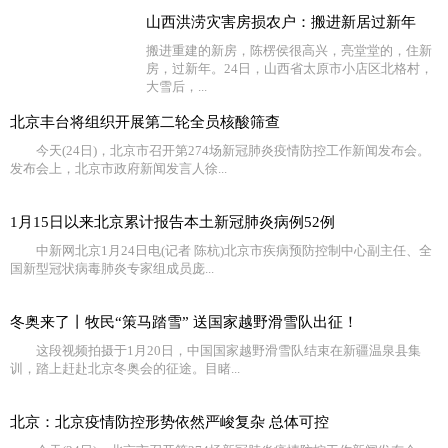
山西洪涝灾害房损农户：搬进新居过新年
搬进重建的新房，陈楞侯很高兴，亮堂堂的，住新
房，过新年。24日，山西省太原市小店区北格村，
大雪后，...
北京丰台将组织开展第二轮全员核酸筛查
今天(24日)，北京市召开第274场新冠肺炎疫情防控工作新闻发布会。
发布会上，北京市政府新闻发言人徐...
1月15日以来北京累计报告本土新冠肺炎病例52例
中新网北京1月24日电(记者 陈杭)北京市疾病预防控制中心副主任、全
国新型冠状病毒肺炎专家组成员庞...
冬奥来了丨牧民“策马踏雪” 送国家越野滑雪队出征！
这段视频拍摄于1月20日，中国国家越野滑雪队结束在新疆温泉县集
训，踏上赶赴北京冬奥会的征途。目睹...
北京：北京疫情防控形势依然严峻复杂 总体可控