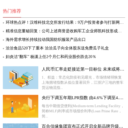
热门推荐
环球热点评！汉维科技北交所发行结果：9万户投资者参与打新网上有效申购倍数91倍
精准信息董秘回复：公司上述商誉是收购军工企业师凯科技形成的，截至目前师凯科技经营状况良好，未发现有减值迹象 环球消息
海外需求增长持续拉动我国纺织服装产品出口
洽洽食品520下了重本 洽洽瓜子向全体股东送免费瓜子礼盒
妇炎洁“翻车” 杨潇上任2个月仁和药业股价跌去20％
人民币汇率走贬接近第一目标位 未来或将走向7.0时代
1、权益：常态化防疫初见曙光，市场情绪弱恢复
上海拥堵指数从低位显著回升，江浙沪三地的整车
货运物流指...
央行下调五年期LPR指数 由4.6%下调至4.45%
每当中期借贷便利(Medium-term Lending Facility，
简称MLF)利率或市场报价利率(Loan Prime Rate，
简...
百合佳缘集团宣布正式开启全新品牌升级计划 更名为“复爱合缘集团”