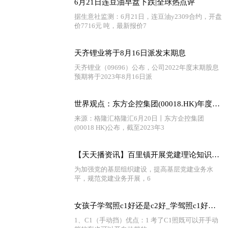
6月21日连豆油早盘下跌|全球热点评
据生意社监测：6月21日，连豆油y2309合约，开盘
价7716元 吨，最新报价7
天齐锂业将于8月16日派发末期息
天齐锂业（09696）公布，公司2022年度末期股息
预期将于2023年8月16日派
世界观点：东方企控集团(00018.HK)年度纯利微降0.11%至1.67亿港元
来源：格隆汇格隆汇6月20日丨东方企控集团
(00018 HK)公布，截至2023年3
【天天播资讯】百里镇开展党建理论知识测试“把脉”党建员业务能力
为加强党的基层组织建设，提高基层党建业务水
平，规范党建业务开展，6
女孩子学驾照c1好还是c2好_学驾照c1好还是c2好
1、C1（手动挡）优点：1 考了C1照既可以开手动