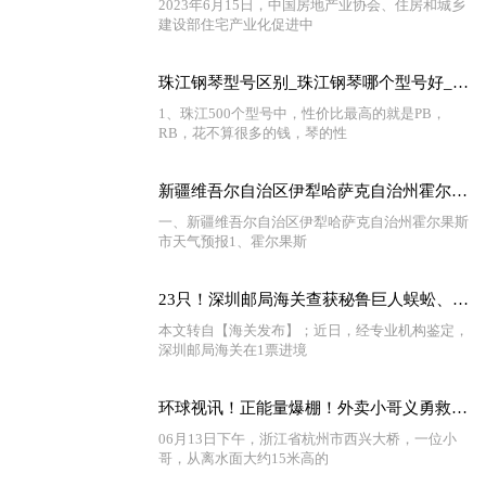
2023年6月15日，中国房地产业协会、住房和城乡
建设部住宅产业化促进中
珠江钢琴型号区别_珠江钢琴哪个型号好_世界简讯
1、珠江500个型号中，性价比最高的就是PB，
RB，花不算很多的钱，琴的性
新疆维吾尔自治区伊犁哈萨克自治州霍尔果斯市2023-06-14 13:14发布雷电黄色预警-当前热议
一、新疆维吾尔自治区伊犁哈萨克自治州霍尔果斯
市天气预报1、霍尔果斯
23只！深圳邮局海关查获秘鲁巨人蜈蚣、加拉帕格斯巨人蜈蚣
本文转自【海关发布】；近日，经专业机构鉴定，
深圳邮局海关在1票进境
环球视讯！正能量爆棚！外卖小哥义勇救人拒收奖金，网友集体高呼：收下吧！
06月13日下午，浙江省杭州市西兴大桥，一位小
哥，从离水面大约15米高的