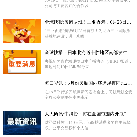
6月19日，歌尔股份(002241 SZ)在互动平台表示，
公司与主要客户的合作以
全球快报:每周两班！三亚香港，6月28日首航！
“三亚香港”航线6月28日首航！为助力三亚国际旅
游胜地建设，进一步吸
全球快播：日本北海道十胜地区南部发生5.2级地震
央视新闻客户端讯据日本广播协会（NHK）报道，
当地时间19日13时50分左
每日视讯：5月份民航国内客运规模同比2019年增长2.6%
在16日举行的民航局新闻发布会上，民航局航空安
全办公室副主任李勇表示
天天简讯:中消协：将在全国范围内开展“反对强制关注公众号”消费监督工作
财经网科技6月19日讯，为保护消费者的自主选择
权、公平交易权和个人信