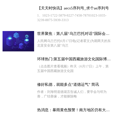
【天天时快讯】aecs5序列号_求个ae序列号
1、1023-1722-5879-9227-7458-78701023-1035-
3239-8875-5939-3313
世界聚焦：第八届“乌兰巴托对话”国际会议在蒙古国闭幕
人民网乌兰巴托6月17日电(记者霍文)为期两天的东
北亚安全第八届“乌兰
环球热门:第五届中国西藏旅游文化国际博览会聚焦青藏高原生态文明建设
（点击图片查看视频）昨天（6月17日）上午，第
五届中国西藏旅游文化国
修好私德，就能多点“道德运气” 简讯
作者：刘海明道德箴言告诫人们，要学会与邻为
善，广结善缘，才能驱除晦
热消息：暴雨黄色预警！南方地区仍有大范围较强降水过程