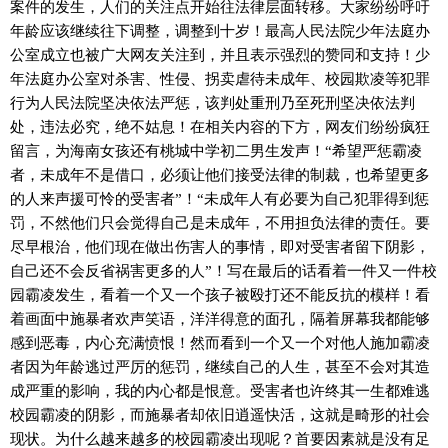
案件的发生，人们的关注点开始往法律层面转移。大家纷纷呼吁
年龄应该继续往下调整，调整到十岁！最高人民法院少年法庭办
公室成立也被广大网友关注到，并且表示强烈的赞同和支持！少
年法庭办公室对杀害、性侵、拐卖虐待未成年、校园欺凌等犯罪
行为人民法院坚决依法严惩，该判处重刑乃至死刑坚决依法判
处，违法必究，绝不姑息！在相关内容的下方，网友们纷纷疯狂
留言，为海南女孩还有桃城中学初二男生发声！“希望严惩霸凌
者，未成年不是借口，必须让他们接受法律的制裁，也希望更多
的人来声援可怜的受害者”！“未成年人有必要为自己犯罪得到惩
罚，不然他们只会觉得自己是未成年，不用担负法律的责任。要
尽早根治，他们现在做出伤害人的事情，即对受害者留下阴影，
自己还不会反省祸害更多的人”！写在最后的话看着一件又一件校
园霸凌发生，看着一个又一个孩子被殴打还不能反抗的模样！看
着画面中施暴者欢声笑语，洋洋得意的面孔，隔着屏幕我都能够
感到恶毒，内心充满愤恨！然而看到一个又一个对他人施加霸凌
者因为年龄逃过严厉的惩罚，继续自己的人生，甚至不会对其造
成严重的影响，我的内心都是恨意。受害者也许终其一生都难逃
校园霸凌的阴影，而施暴者却依旧逍遥快活，这就是畸形的社会
现状。为什么越来越多的校园霸凌出现呢？首要因素就是没有足