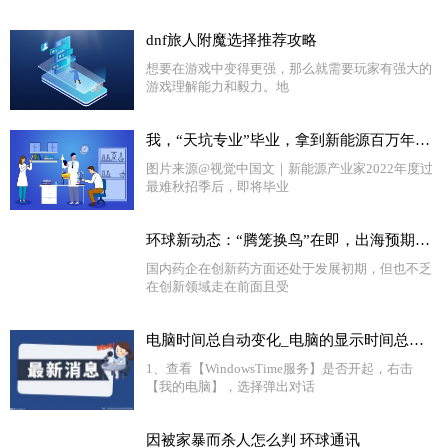
dnf旅人附魔选择推荐攻略
想要在游戏中变得更强，那么就需要玩家有强大的
游戏理解能力和毅力。地
我，“天坑专业”毕业，拿到新能源百万年薪-全球热议
图片来源@视觉中国文｜新能源产业家2022年度过
最难秋招季后，即将毕业
环球新动态：“腾笼换鸟”在即，出海预期兑现，国产创新药大有可为
国内药企在创新药方面还处于发展初期，但也不乏
在创新领域走在前面且受
电脑时间总自动变化_电脑的显示时间总是自动变快是怎么回事
1、查看【WindowsTime服务】是否开起，右击
【我的电脑】，选择弹出对话
因被家暴而杀人怎么判 环球通讯