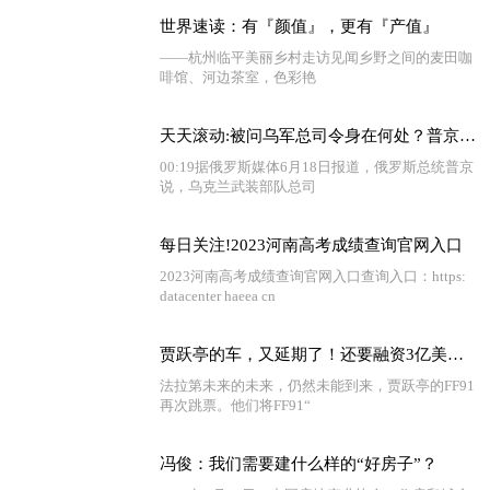
世界速读：有『颜值』，更有『产值』
——杭州临平美丽乡村走访见闻乡野之间的麦田咖
啡馆、河边茶室，色彩艳
天天滚动:被问乌军总司令身在何处？普京：我大概知道他的下落
00:19据俄罗斯媒体6月18日报道，俄罗斯总统普京
说，乌克兰武装部队总司
每日关注!2023河南高考成绩查询官网入口
2023河南高考成绩查询官网入口查询入口：https:
datacenter haeea cn
贾跃亭的车，又延期了！还要融资3亿美元，股价瞬间跌超1/3！那位花220万买车的老哥还好吗？ 全球热闻
法拉第未来的未来，仍然未能到来，贾跃亭的FF91
再次跳票。他们将FF91“
冯俊：我们需要建什么样的“好房子”？