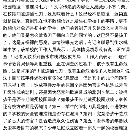
校园霸凌，被连捅七刀”！文字传递的内容让人感觉到不寒而栗。
在校期间被连捅七刀，这意味着什么！这已经不是霸凌，这简直
就是谋杀。直到现在也不敢相信这是发生在学校中的事情，更不
敢相信对象还是初中的学生。他们的管制刀具又是怎么带进学校
的，他们又是怎么敢将刀子捅向自己的同学的，这已经不是孩子
了，这是赤裸裸的恶魔。事情被曝光之后，有记者联系到衡水桃
城中学，该学校的工作人员表示：“具体情况领导没有说，正在调
查”！记者又联系到衡水市桃城区教育局，工作人员表示：“这件
事情教育局领导高度重视，正在调查的过程中，孩子没有生命危
险，这是肯定的”！被连捅七刀，没有生命危险很多人质疑这种说
法！目前该事件还没有更多的消息流出，但是其中的几个问题不
容忽视！第一：造成事件发生的原因？是因为言语争执造成矛盾
升级造成的悲剧，还是因为恶意的欺凌造成的悲剧？第二：被捅
孩子是否长期遭受校园霸凌？如果孩子长期遭受校园欺凌，家长
还有校方教师是否知情？第三：学生的管制刀具是如何带进学校
的？学校的安全管理措施是否存在漏洞？第四：究竟给孩子造成
了多么大的伤害？是否造成永久性伤害？第五：肇事者的年龄以
及肇事者目前的状态？少年法庭成立随着一起又一起的校园霸凌