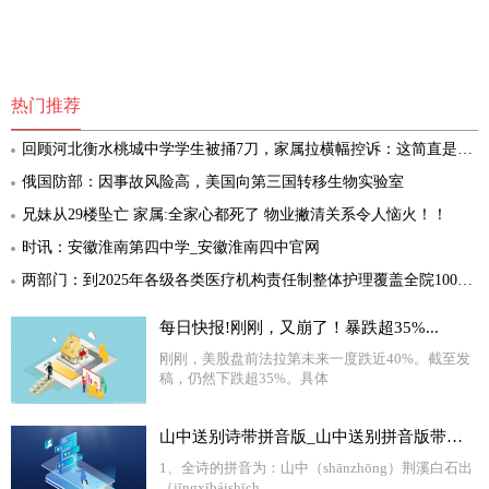
热门推荐
回顾河北衡水桃城中学学生被捅7刀，家属拉横幅控诉：这简直是谋杀-世界快播报
俄国防部：因事故风险高，美国向第三国转移生物实验室
兄妹从29楼坠亡 家属:全家心都死了 物业撇清关系令人恼火！！
时讯：安徽淮南第四中学_安徽淮南四中官网
两部门：到2025年各级各类医疗机构责任制整体护理覆盖全院100%病区
每日快报!刚刚，又崩了！暴跌超35%...
刚刚，美股盘前法拉第未来一度跌近40%。截至发
稿，仍然下跌超35%。具体
山中送别诗带拼音版_山中送别拼音版带拼音 天天新要闻
1、全诗的拼音为：山中（shānzhōng）荆溪白石出
（jīngxībáishīch