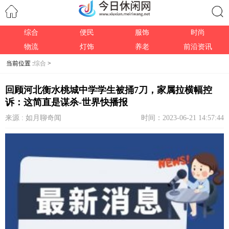
综合
便民
服饰
时尚
搜索
物流
灯饰
养老
前沿资讯
当前位置 :
综合
>
回顾河北衡水桃城中学学生被捅7刀，家属拉横幅控
诉：这简直是谋杀-世界快播报
来源 : 如月聊奇闻
时间：2023-06-21 14:57:44