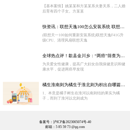
【基本案情】姚某某和方某某系夫妻关系，二人婚
后育有四个子女。方某某
快资讯：联想天逸100怎么安装系统 联想天逸100一键重装
(联想天一100如何重新安装系统)联想天逸F41G升
级CPU、清理风扇联想天逸
全球热点评！歙县金川乡：“两癌”筛查为适龄妇女健康保驾护航
为关爱女性健康，提高广大妇女自我保健意识和健
康水平，促进两癌早发现
橘生淮南则为橘生于淮北则为枳出自哪篇文章怎么读_橘生淮南则为橘生于淮北则为枳意思
1、本意是橘子树生在淮河以南则结的果实为橘
子，而到了淮河以北则成为
备案号：沪ICP备2023005074号-40
邮箱：5 85 59 73 @qq.com