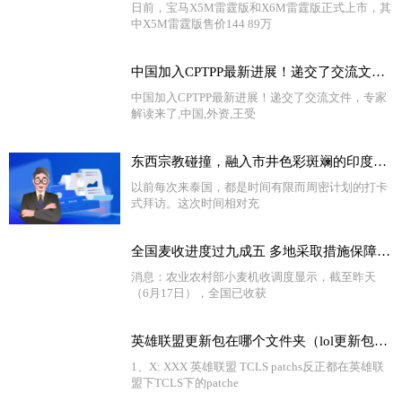
日前，宝马X5M雷霆版和X6M雷霆版正式上市，其
中X5M雷霆版售价144 89万
中国加入CPTPP最新进展！递交了交流文件，专家解读来了 当前消息
中国加入CPTPP最新进展！递交了交流文件，专家
解读来了,中国,外资,王受
东西宗教碰撞，融入市井色彩斑斓的印度神庙，殖民带来宗教文化。
以前每次来泰国，都是时间有限而周密计划的打卡
式拜访。这次时间相对充
全国麦收进度过九成五 多地采取措施保障夏粮丰收|即时焦点
消息：农业农村部小麦机收调度显示，截至昨天
（6月17日），全国已收获
英雄联盟更新包在哪个文件夹（lol更新包在哪个文件夹）-环球看点
1、X: XXX 英雄联盟 TCLS patchs反正都在英雄联
盟下TCLS下的patche