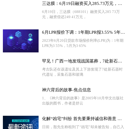
三达膜：6月19日融资买入285.73万元，融资融券余额9855.35万元
6月19日，三达膜（688101）融资买入285 73万
元，融资偿还249 41万元，
6月LPR报价下调：1年期LPR报3.55% 5年期报4.20%
2023年6月20日贷款市场报价利率(LPR)为：1年期
LPR为3 55%，5月为3 65%
罕见！广西一地发现战国墓葬，7处新石器时代遗址_天天热闻
考古队还在该遗址及其上下游发现了7处新石器时
代遗址，采集石器和玻璃
神六背后的故事-焦点信息
1、《神六背后的故事》是2005年10月华文出版社
出版的图书，作者是舒云
化解“凶宅”纠纷 首先要秉持诚信和善意 全球微速讯
日前，殷先生称租到了“凶宅”却未被告知，自己入