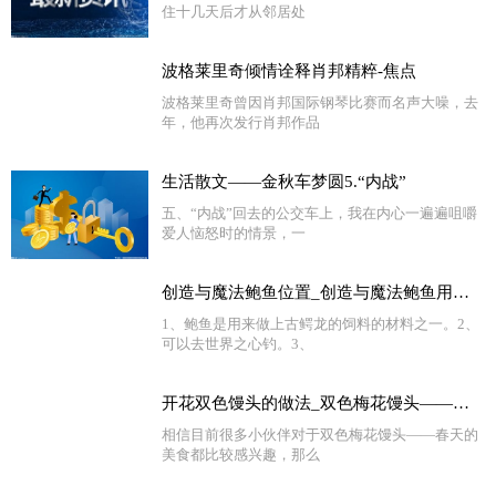
住十几天后才从邻居处
波格莱里奇倾情诠释肖邦精粹-焦点
波格莱里奇曾因肖邦国际钢琴比赛而名声大噪，去
年，他再次发行肖邦作品
生活散文——金秋车梦圆5.“内战”
五、“内战”回去的公交车上，我在内心一遍遍咀嚼
爱人恼怒时的情景，一
创造与魔法鲍鱼位置_创造与魔法鲍鱼用什么钓
1、鲍鱼是用来做上古鳄龙的饲料的材料之一。2、
可以去世界之心钓。3、
开花双色馒头的做法_双色梅花馒头——春天的美食_天天时讯
相信目前很多小伙伴对于双色梅花馒头——春天的
美食都比较感兴趣，那么