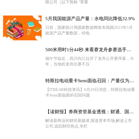
限公司（以下简称 "零重
5月我国能源产品产量：水电同比降低32.9%
日前，国家统计局国家数据网发布我国2023年5月
能源产品产量数据，经电
500米用时1分44秒 来看赛龙舟参赛选手飞桨追浪→|头条
端午节临近，四川内江拉开了龙舟公开赛序幕，今
年，当地的龙舟比赛不仅
特斯拉电动重卡Semi面临召回：产量仅为36辆 天天快消息
【ITBEAR科技资讯】6月20日消息，特斯拉电动重
卡Semi面临新的召回问题
【读财报】券商资管基金透视：财通、国泰君安资管年内收益领跑 中银证券业绩垫底
解读新商业的财经新媒体,报道资本市场,解读上市
公司,追踪财经热点,专栏