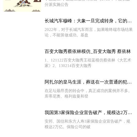
分派实施公告
长城汽车穆峰：大象一旦完成转身，它的气势便不可阻挡！ 视点
2022年，对于长城汽车而言，如果唯终端市场结果
论，不能算做成功。基盘
百变大咖秀蔡依林模仿_百变大咖秀 蔡依林
1、121122百变大咖秀王祖蓝模仿蔡依林《大艺术
家》2、130214百变大咖秀
阿扎尔的皇马生涯，葬送在一次普通的犯规上
在足坛最昂贵的转会中，真正成功的案例并不多。
库蒂尼奥、格列兹曼和登
我国第3家保险企业宣告破产，规模达2万亿，我们的保单如何处理？|世界消息
安邦、国信和东方人寿3家保险企业宣告破产，规
模达2万亿。保险公司的破