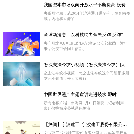
我国资本市场双向开放水平不断提高 投资者共享不同经济体发展红利
央视网消息：从2014年沪港通开通至今，在金融领
域，内地和香港的互
全球新消息丨以科技助力全民反诈 反诈“国家队”推出七大反诈利器
央广网北京6月19日消息记者从公安部获悉，近年
来，公安部会同工信部、
怎么去法令纹小视频（怎么去法令纹）|天天亮点
么去法令纹小视频，怎么去法令纹这个问题很多朋
友还不知道，来为大家解
中国世界遗产主题宣讲走进陵水 即时
新海南客户端、南海网6月19日消息（记者利声
富）保护海岸带就是保护海
【热闻】宁波建工: 宁波建工股份有限公司2022年年度权益分派实施公告
宁波建工:宁波建工股份有限公司2022年年度权益