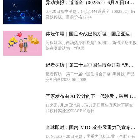
异动快报：道道全（002852）6月20日14点14分触及跌停板_环球热讯
6月20日盘中消息，14点14分道道全（002852）触
及跌停板。目前价格12 44
体坛午爆｜国足今战巴勒斯坦，国足亚运队1:0击败韩国队_世界报资讯
阿根廷本月两场热身赛都是2:0小胜，斯卡罗尼主教
练在赛后认为，“印尼
记者探访｜第二十届中国住博会开幕 “黑科技”产品竞相亮相_世界微动态
记者探访｜第二十届中国住博会开幕“黑科技”产品
竞相亮相2023-06-2008
宜家发布由 AI 设计的下一代沙发，采用 100% 可回收材料 焦点速递
IT之家6月20日消息，瑞典家居巨头宜家旗下研究
和设计实验室SPACE10近日
全球即时：国内eVTOL企业零重力飞宣布完成近亿元新一轮融资
DoNews6月20日消息，零重力飞机工业（合肥）有