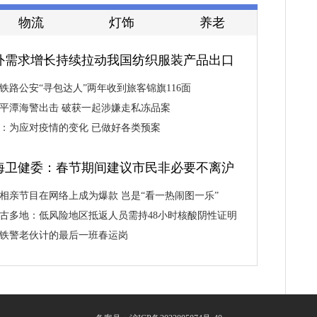
物流
灯饰
养老
外需求增长持续拉动我国纺织服装产品出口
铁路公安“寻包达人”两年收到旅客锦旗116面
平潭海警出击 破获一起涉嫌走私冻品案
：为应对疫情的变化 已做好各类预案
海卫健委：春节期间建议市民非必要不离沪
相亲节目在网络上成为爆款 岂是“看一热闹图一乐”
古多地：低风险地区抵返人员需持48小时核酸阴性证明
铁警老伙计的最后一班春运岗