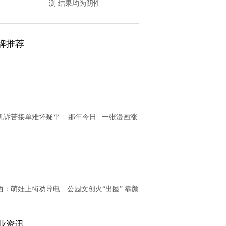
测 结果均为阴性
牌推荐
机诉苦接单难怀疑平
那年今日 | 一张漫画涨
意“卡单” T3出行回
知识之11月20日
应
西：萌娃上街劝导电
公园文创火“出圈” 靠颜
动车骑乘者戴头盔
值更靠内涵
业资讯