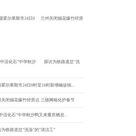
疆霍尔果斯市24日0
兰州关闭烟花爆竹经营
至16时新增确诊病例
点 三级网格化护春节
4例 无症状感
水中活化石”中华秋沙
探访为铁路道岔“洗
又来重庆栖息越冬了
澡”的“清洁工”
霍尔果斯市24日0时至16时新增确诊病...
州关闭烟花爆竹经营点 三级网格化护春节
中活化石”中华秋沙鸭又来重庆栖息...
访为铁路道岔“洗澡”的“清洁工”