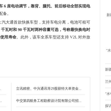
全车 6 座电动调节，靠背、腿托、前后移动全部实现电
配备。
新
也是上汽大通首款快换车型，支持车电分离，电池可租可
时
77 千瓦时和 90 千瓦时两种容量可选，号称最快换电时
电的使用寿命
。此外，该车全系车型还支持 V2L 对外放
“
鸭
新疆
兰
.
立讯精密、中兴通讯等29股获特大单资金...
“水
.
中交第四航务工程勘察设计院有限公司招...
探