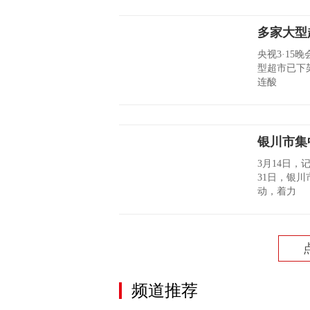
多家大型
央视3·15
型超市已下
连酸
银川市集
3月14日，
31日，银
动，着力
频道推荐