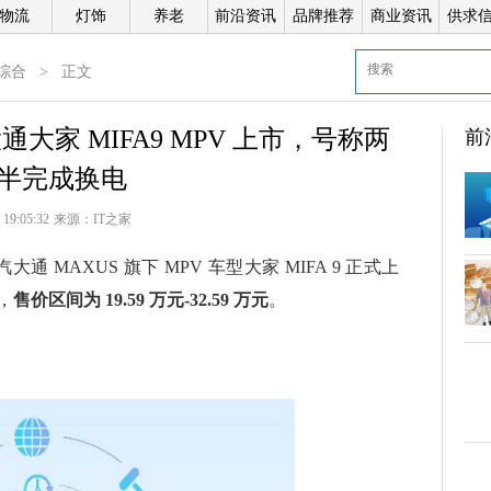
物流
灯饰
养老
前沿资讯
品牌推荐
商业资讯
供求
综合
>
正文
通大家 MIFA9 MPV 上市，号称两
前
半完成换电
 19:05:32
来源：
IT之家
倍
汽大通 MAXUS 旗下 MPV 车型大家 MIFA 9 正式上
，
售价区间为 19.59 万元-32.59 万元
。
科