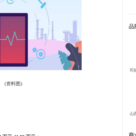
品
司
台故
(资料图)
山
商