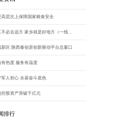
更高层次上保障国家粮食安全
工不必去远方 家乡就是好地方（一线...
咸新区 陕西秦创原创新驱动平台总窗口
与有热度 服务有温度
守军人初心 永葆奋斗底色
南控股资产突破千亿元
闻排行