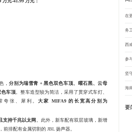
万元-41.99 万元：
在
务
西
参
坚
配色，
分别为瑞雪青 + 黑色双色车顶、曜石黑、云母
海
双色车顶
。整车造型较为简洁，采用了贯穿式车灯、
常夸张、犀利。
大家 MIFA9 的长宽高分别为
要
，且支持千兆以太网
。此外，新车配有双层玻璃，新增
前排配有金属切割的 JBL 扬声器。