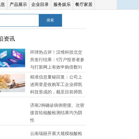
信息
产品展示
企业目录
服务娱乐
餐厅家居
搜索
沿资讯
环球热点评！汉维科技北交
所发行结果：9万户投资者参
与打新网上有效申购倍数91
精准信息董秘回复：公司上
述商誉是收购军工企业师凯
科技形成的，截至目前师凯
技经营状况良好，未发现有减值迹象 环球消息
济南2例确诊病例密接、次密
接首轮核酸检测结果均为阴
性
云南瑞丽开展大规模核酸检