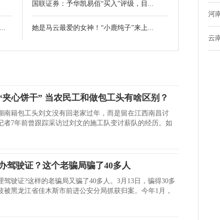
国联证券：予华凯易佰“买入”评级，目...
河
.
她是马云最爱的女神！“小鹿纯子”来上...
云
“夹心饼干” 当农民工和做包工头有啥区别？
湖南籍包工头刘文没有回老家过年，而是留在江西南昌讨
记者7年前曾跟踪采访过刘文的施工队变讨薪队的经历。如
办驾驶证？这个老骗局骗了40多人
驾驶证?这样的老骗局又骗了40多人。3月13日，骗得30多
波被黑龙江省佳木斯市前进公安分局抓获归案。今年1月，