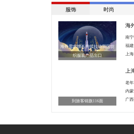
服饰
时尚
海
南宁
福建
海外需求增长持续拉动我国纺
上海
织服装产品出口
上
老年
内蒙
南宁铁路公安“寻包达人”两年收
广西
到旅客锦旗116面