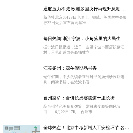
通胀压力不减 欧洲多国央行再现升息潮 环球精选
新华社北京6月23日电瑞士、挪威、英国的中央银
行22日先后宣布调高基准
每日热闻!浙江宁波：小角落里的大民生
据宁波日报报道，近日，走进宁波市西店镇紫江
村，只见街道两旁商铺林立
江苏扬州：端午假期品书香
端午假期，不少的读者来到钟书阁扬州珍园店选
购、阅读书籍，在浓浓书香
台州路桥：食饼长桌宴摆进十里长街
品台州特色美食食饼筒，赏舞狮变脸等国风节
目……6月22日17时，台州市
全球热点！北京中考新增人工安检环节 各考点校准备就绪静候考生