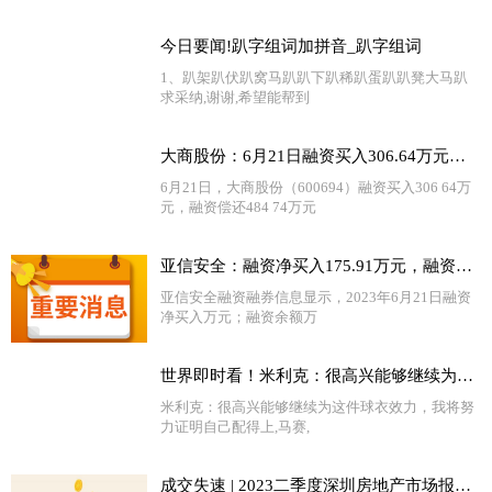
今日要闻!趴字组词加拼音_趴字组词
1、趴架趴伏趴窝马趴趴下趴稀趴蛋趴趴凳大马趴
求采纳,谢谢,希望能帮到
大商股份：6月21日融资买入306.64万元，融资融券余额3.25亿元
6月21日，大商股份（600694）融资买入306 64万
元，融资偿还484 74万元
亚信安全：融资净买入175.91万元，融资余额2857.55万元（06-21） 每日关注
亚信安全融资融券信息显示，2023年6月21日融资
净买入万元；融资余额万
世界即时看！米利克：很高兴能够继续为这件球衣效力，我将努力证明自己配得上
米利克：很高兴能够继续为这件球衣效力，我将努
力证明自己配得上,马赛,
成交失速 | 2023二季度深圳房地产市场报告|每日播报