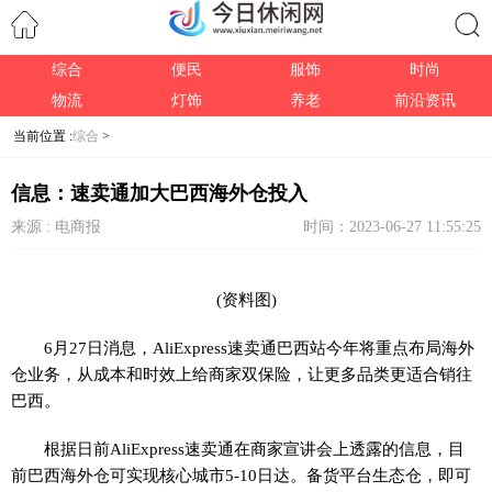
综合
便民
服饰
时尚
搜索
物流
灯饰
养老
前沿资讯
当前位置 :
综合
>
信息：速卖通加大巴西海外仓投入
来源 : 电商报
时间：2023-06-27 11:55:25
(资料图)
6月27日消息，AliExpress速卖通巴西站今年将重点布局海外
仓业务，从成本和时效上给商家双保险，让更多品类更适合销往
巴西。
根据日前AliExpress速卖通在商家宣讲会上透露的信息，目
前巴西海外仓可实现核心城市5-10日达。备货平台生态仓，即可