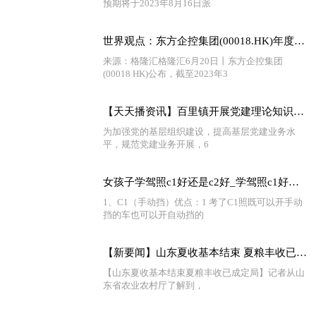
预期将于2023年8月16日派
世界观点：东方企控集团(00018.HK)年度纯利微降0.11%至1.67亿港元
来源：格隆汇格隆汇6月20日丨东方企控集团
(00018 HK)公布，截至2023年3
【天天播资讯】百里镇开展党建理论知识测试“把脉”党建员业务能力
为加强党的基层组织建设，提高基层党建业务水
平，规范党建业务开展，6
女孩子学驾照c1好还是c2好_学驾照c1好还是c2好
1、C1（手动挡）优点：1 考了C1照既可以开手动
挡的车也可以开自动挡的
【新要闻】山东夏收基本结束 夏粮丰收已成定局
【山东夏收基本结束夏粮丰收已成定局】记者从山
东省农业农村厅了解到，