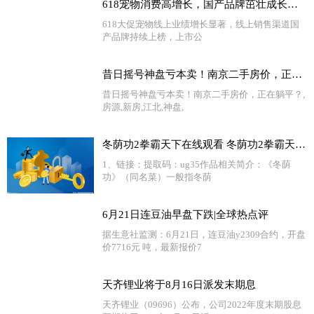
618宠物消费高增长，国产品牌茁壮成长中|全球新资讯
618大促宠物线上业绩增长显著，线上销售渠道国
产品牌持续上榜，上市公
昔日摇号神盘亏本卖！南京二手房价，正在躺平？-当前快报
昔日摇号神盘亏本卖！南京二手房价，正在躺平？,
房源,新房,江北,神盘,
冬荫功2拳霸天下在线观看 冬荫功2拳霸天下迅雷下载
1、链接：提取码：ug35作品相关简介：《冬荫
功》（同名菜）一般指冬荫
6月21日连豆油早盘下跌|全球热点评
据生意社监测：6月21日，连豆油y2309合约，开盘
价7716元 吨，最新报价7
天齐锂业将于8月16日派发末期息
天齐锂业（09696）公布，公司2022年度末期股息