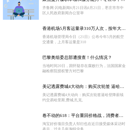
齐鲁网·闪电新闻6月21日讯6月21日，枣庄市市中
区人民政府新闻办公室举
香港机场5月客运量录310万人次，按年大增17倍 天天热头条
香港机场管理局今日（21日）公布今年5月的航空
交通量，上月客运量是310
巴黎奥组委总部遭搜查！什么情况？
当地时间20日，因怀疑存在腐败行为，法国国家金
融检察院授权警方对巴黎
美记透露费城4大动向：购买次轮签 逼哈登降薪续约 交易哈里斯-天天视点
美记透露费城4大动向：购买次轮签逼哈登降薪续
约交易哈里斯,费城,扎克,
卷不动的618：平台重回价格战，消费者却越来越冷静了|天天快资讯
淘宝好价项目负责人邹衍也在近日接受媒体采访时
表示，过去几年淘特业务