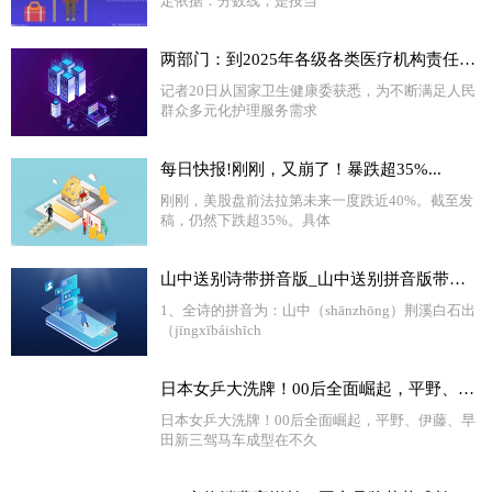
定依据：分数线，是按当
两部门：到2025年各级各类医疗机构责任制整体护理覆盖全院100%病区
记者20日从国家卫生健康委获悉，为不断满足人民
群众多元化护理服务需求
每日快报!刚刚，又崩了！暴跌超35%...
刚刚，美股盘前法拉第未来一度跌近40%。截至发
稿，仍然下跌超35%。具体
山中送别诗带拼音版_山中送别拼音版带拼音 天天新要闻
1、全诗的拼音为：山中（shānzhōng）荆溪白石出
（jīngxībáishīch
日本女乒大洗牌！00后全面崛起，平野、伊藤、早田新三驾马车成型
日本女乒大洗牌！00后全面崛起，平野、伊藤、早
田新三驾马车成型在不久