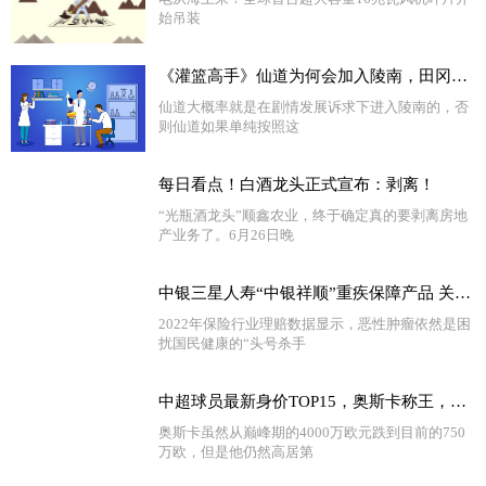
始吊装
《灌篮高手》仙道为何会加入陵南，田冈给了多少好处？|今日精选
仙道大概率就是在剧情发展诉求下进入陵南的，否
则仙道如果单纯按照这
每日看点！白酒龙头正式宣布：剥离！
“光瓶酒龙头”顺鑫农业，终于确定真的要剥离房地
产业务了。6月26日晚
中银三星人寿“中银祥顺”重疾保障产品 关注多发疾病 提质性价比高
2022年保险行业理赔数据显示，恶性肿瘤依然是困
扰国民健康的“头号杀手
中超球员最新身价TOP15，奥斯卡称王，武磊国内最高，红黑榜都有谁 今头条
奥斯卡虽然从巅峰期的4000万欧元跌到目前的750
万欧，但是他仍然高居第