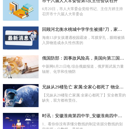
市十六届人大常委会第5次主任会议召开
6月20日，市人大常委会党组书记、主任方婷主持
召开市十六届人大常委会
回顾河北衡水桃城中学学生被捅7刀，家属拉横幅控诉：这简直是谋杀-世界快播报
海南13岁女孩遭遇校园霸凌，耳膜穿孔，眼睛被插
入异物造成永久性伤害的
俄国防部：因事故风险高，美国向第三国转移生物实验室
中新网6月21日电 综合俄媒报道，俄罗斯武装力量
辐射、化学和生物防
兄妹从29楼坠亡 家属:全家心都死了 物业撇清关系令人恼火！！
【兄妹从29楼坠亡家属:全家心都死了】安全教育的
缺失，双方都有责任。
时讯：安徽淮南第四中学_安徽淮南四中官网
1、看你你没有弄懂分数线的制定依据分数线的划