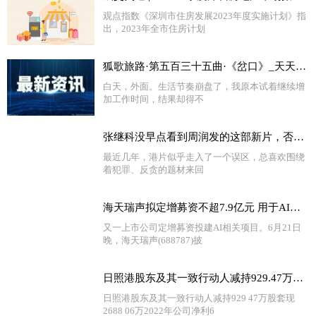
观点指数《深圳市住房发展2023年度实施计划》指
出，2023年全市住房计划
狐歌旅路·第五百三十五曲·《岔口》_天天快播
白天，外面。生活节奏崩盘了，我原本试着继续增
加工作时间，结果却得不
张继科没早点看到周润发的这部新片，否则结局可能不一样 热门
最近几年，港片似乎走入了一个误区，总喜欢围绕
着犯罪、反贪的题材来回
海天瑞声拟定增募资不超7.9亿元 用于AI大模型训练数据集建设等项目|环球快资讯
又一上市公司定增募资投建AI相关项目。6月21日
晚，海天瑞声(688787)披
日照港股东及其一致行动人减持929.47万股 套现2688.06万 2022年公司净利6.31亿
日照港股东及其一致行动人减持929 47万股套现
2688 06万2022年公司净利6