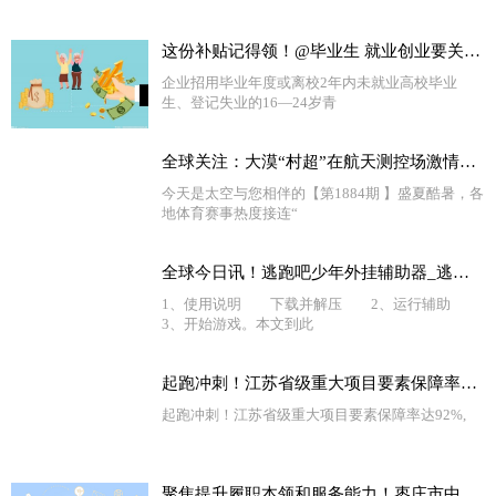
这份补贴记得领！@毕业生 就业创业要关注这些政策→ 环球新视野
企业招用毕业年度或离校2年内未就业高校毕业
生、登记失业的16—24岁青
全球关注：大漠“村超”在航天测控场激情开赛
今天是太空与您相伴的【第1884期 】盛夏酷暑，各
地体育赛事热度接连“
全球今日讯！逃跑吧少年外挂辅助器_逃跑少年外挂教学
1、使用说明 下载并解压 2、运行辅助
3、开始游戏。本文到此
起跑冲刺！江苏省级重大项目要素保障率达92%-全球热资讯
起跑冲刺！江苏省级重大项目要素保障率达92%,
聚焦提升履职本领和服务能力！枣庄市中文化路街道加强社区干部队伍建设 全球新消息