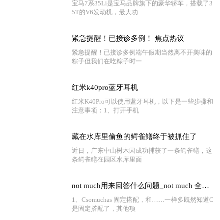
宝马7系35Li是宝马品牌旗下的豪华轿车，搭载了3
5T的V6发动机，最大功
紧急提醒！已接诊多例！ 焦点热议
紧急提醒！已接诊多例端午假期当然离不开美味的
粽子但我们在吃粽子时一
红米k40pro蓝牙耳机
红米K40Pro可以使用蓝牙耳机，以下是一些步骤和
注意事项：1、打开手机
藏在水库里偷鱼的鳄雀鳝终于被抓住了
近日，广东中山树木园成功捕获了一条鳄雀鳝，这
条鳄雀鳝在园区水库里面
not much用来回答什么问题_not much 全球快看点
1、Csomuchas 固定搭配，和……一样多既然知道C
是固定搭配了，其他项