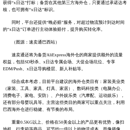
获得“x日达”打标；备货在其他第三方海外仓，只要通过承诺达考
核，也可拥有“x日达”标识。
同时，平台还提供“晚必赔”服务，对超过物流预计到达时间
的“x日达”订单进行主动体验赔付，提升购买转化率。
（图源：速卖通巴西站）
速卖通还将为备货AliExpress海外仓的商家提供额外的流量
权益，包括SD秒杀、x日达专属会场、大促会场坑位、专享
EDM/Push、x日达导购楼层、新人补贴等。
综合成本考虑，目前平台建议的海外仓类目有：家装美业类
（家装、工具、家具、灯具、家居）、数码科技类（电脑办公、
消费电子、家电、安防）、户外娱乐类（汽摩配、运动娱乐），
还有部分母婴玩具等。主营这些类目的商家可以重点关注，利用
巴西海外仓进行稳健、有节奏的布局。
重量0.5KG以上、价格在50美金以上的产品更有优势，像扫
地机、行李箱等商品，可节约一倍以上的物流成本。而像摄像