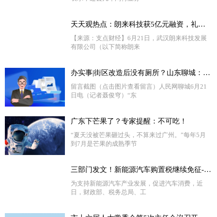
天天观热点：朗来科技获5亿元融资，礼来亚洲基金首次投资湖北
【来源：支点财经】6月21日，武汉朗来科技发展
有限公司（以下简称朗来
办实事|街区改造后没有厕所？山东聊城：安排！-天天热头条
留言截图（点击图片查看留言）人民网聊城6月21
日电（记者聂俊穹）“东
广东下芒果了？专家提醒：不可吃！
“夏天没被芒果砸过头，不算来过广州。”每年5月
到7月是芒果的成熟季节
三部门发文！新能源汽车购置税继续免征-视焦点讯
为支持新能源汽车产业发展，促进汽车消费，近
日，财政部、税务总局、工