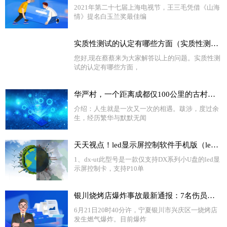
2021年第二十七届上海电视节，王三毛凭借《山海
情》提名白玉兰奖最佳编
实质性测试的认定有哪些方面（实质性测试）
您好,现在蔡蔡来为大家解答以上的问题。实质性测
试的认定有哪些方面，
华严村，一个距离成都仅100公里的古村落，隐藏着川西最大的古聚落
介绍：人生就是一次又一次的相遇。跋涉，度过余
生，经历繁华与默默无闻
天天视点！led显示屏控制软件手机版（led显示屏控制软件dx）
1、dx-ut此型号是一款仅支持DX系列小U盘的led显
示屏控制卡，支持P10单
银川烧烤店爆炸事故最新通报：7名伤员生命体征平稳 将尽快查明爆炸事故原因_环球新资讯
6月21日20时40分许，宁夏银川市兴庆区一烧烤店
发生燃气爆炸。目前爆炸