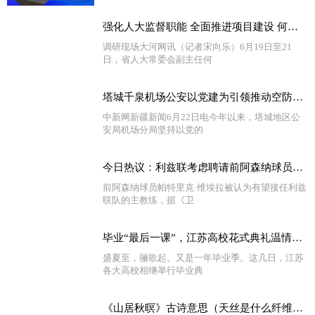
强化人大监督职能 全面推进项目建设 何金平带队到济源示范区和焦作市调研“三个一批”项目建设情况 世界要闻
调研现场大河网讯（记者宋向乐）6月19日至21
日，省人大常委会副主任何
塔城千泉机场公安以党建为引领推动空防安全取得新成效 独家焦点
中新网新疆新闻6月22日电今年以来，塔城地区公
安局机场分局坚持以党的
今日热议：利兹联考虑聘请前阿森纳球员维埃拉为新主教练
前阿森纳球员帕特里克·维埃拉被认为有望接任利兹
联队的主教练，据《卫
毕业“最后一课”，江苏高校花式典礼温情告别_环球即时看
盛夏至，骊歌起。又是一年毕业季。这几日，江苏
各大高校相继举行毕业典
《山居秋暝》古诗意思（天丝是什么纤维）_全球快消息