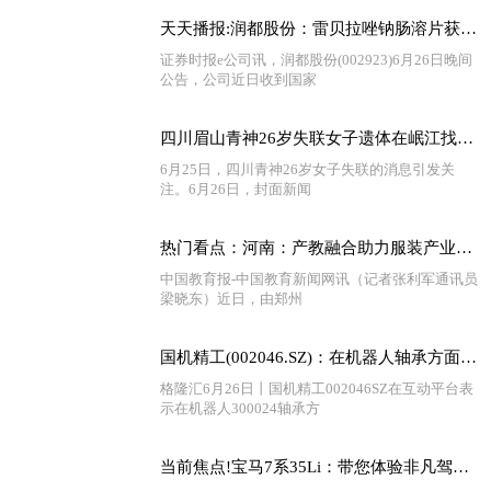
天天播报:润都股份：雷贝拉唑钠肠溶片获药品注册证书
证券时报e公司讯，润都股份(002923)6月26日晚间
公告，公司近日收到国家
四川眉山青神26岁失联女子遗体在岷江找到 警方：正在调查中
6月25日，四川青神26岁女子失联的消息引发关
注。6月26日，封面新闻
热门看点：河南：产教融合助力服装产业数智化人才培育
中国教育报-中国教育新闻网讯（记者张利军通讯员
梁晓东）近日，由郑州
国机精工(002046.SZ)：在机器人轴承方面，公司有研发和制造能力，但目前尚未实现对外销售 天天信息
格隆汇6月26日丨国机精工002046SZ在互动平台表
示在机器人300024轴承方
当前焦点!宝马7系35Li：带您体验非凡驾驶乐趣！