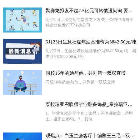
聚赛龙拟发不超2.5亿元可转债遭问询 要求说明前期募投项目尚未建成情况下扩大业务规模的必要性|每日快讯
6月21日，深交所向聚赛龙下发关于公司申请向不
特定对象发行可转换公司
6月23日生意社煤焦油基准价为3842.50元/吨
6月23日，生意社煤焦油基准价为3842 50元 吨，与
本月初(3960 00元 吨)
同校16年的她与他，并列第一双双直博
同校16年的她与他，并列第一双双直博
泰拉瑞亚召唤师毕业装备饰品_泰拉瑞亚召唤师毕业饰品_今日观点
1、毕业套就是星尘套；饰品：召唤师徽章，圣甲
虫，圣甲虫卷轴。2、复仇
观焦点：白玉兰会客厅丨编剧王三毛：双腿走入生活，用情用心创作