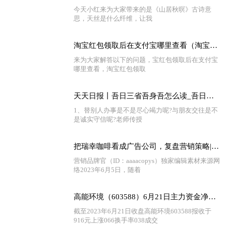
今天小红来为大家带来的是《山居秋暝》古诗意
思，天丝是什么纤维，让我
淘宝红包领取后在支付宝哪里查看（淘宝红包领取后在哪里） 全球热门
来为大家解答以下的问题，宝红包领取后在支付宝
哪里查看，淘宝红包领取
天天日报丨吾日三省吾身吾怎么读_吾日三省吾身读音是什么意思
1、替别人办事是不是尽心竭力呢?与朋友交往是不
是诚实守信呢?老师传授
把瑞幸咖啡看成广告公司，复盘营销策略|世界热议
营销品牌官（ID：aaaacopys）独家编辑素材来源网
络2023年6月5日，随着
高能环境（603588）6月21日主力资金净买入589.81万元-世界报资讯
截至2023年6月21日收盘高能环境603588报收于
916元上涨066换手率038成交