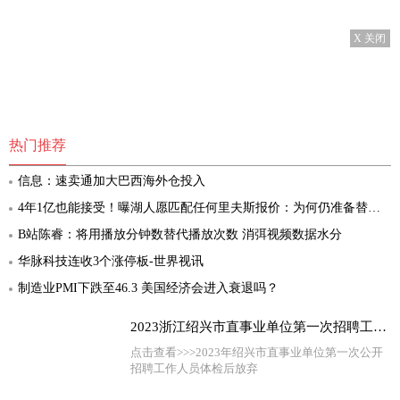
X 关闭
热门推荐
信息：速卖通加大巴西海外仓投入
4年1亿也能接受！曝湖人愿匹配任何里夫斯报价：为何仍准备替代者
B站陈睿：将用播放分钟数替代播放次数 消弭视频数据水分
华脉科技连收3个涨停板-世界视讯
制造业PMI下跌至46.3 美国经济会进入衰退吗？
2023浙江绍兴市直事业单位第一次招聘工作人员体检后放弃、递补人员名单名单（二）
点击查看>>>2023年绍兴市直事业单位第一次公开
招聘工作人员体检后放弃