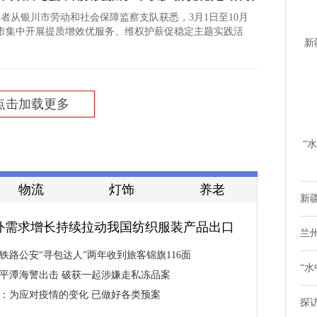
记者从银川市劳动和社会保障监察支队获悉，3月1日至10月
川市集中开展提质增效优服务、维权护薪促稳定主题实践活
新
时
点击加载更多
“
鸭
物流
灯饰
养老
新疆
外需求增长持续拉动我国纺织服装产品出口
兰
铁路公安“寻包达人”两年收到旅客锦旗116面
“水
平潭海警出击 破获一起涉嫌走私冻品案
：为应对疫情的变化 已做好各类预案
探