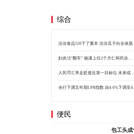
关键词：
综合
洽洽食品520下了重本 洽洽瓜子向全体股..
妇炎洁“翻车” 杨潇上任2个月仁和药业...
人民币汇率走贬接近第一目标位 未来或..
央行下调五年期LPR指数 由4.6%下调至4.
便民
包工头成