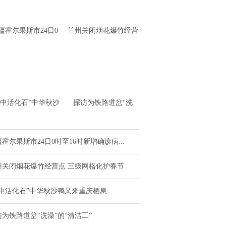
疆霍尔果斯市24日0
兰州关闭烟花爆竹经营
至16时新增确诊病例
点 三级网格化护春节
4例 无症状感
水中活化石”中华秋沙
探访为铁路道岔“洗
又来重庆栖息越冬了
澡”的“清洁工”
霍尔果斯市24日0时至16时新增确诊病...
州关闭烟花爆竹经营点 三级网格化护春节
中活化石”中华秋沙鸭又来重庆栖息...
访为铁路道岔“洗澡”的“清洁工”