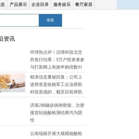
信息
产品展示
企业目录
服务娱乐
餐厅家居
搜索
沿资讯
环球热点评！汉维科技北交
所发行结果：9万户投资者参
与打新网上有效申购倍数91
精准信息董秘回复：公司上
述商誉是收购军工企业师凯
科技形成的，截至目前师凯
技经营状况良好，未发现有减值迹象 环球消息
济南2例确诊病例密接、次密
接首轮核酸检测结果均为阴
性
云南瑞丽开展大规模核酸检