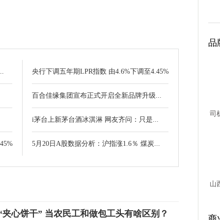
品
.
央行下调五年期LPR指数 由4.6%下调至4.45%
百合佳缘集团宣布正式开启全新品牌升级...
司
.
i茅台上新茅台酒冰淇淋 网友齐问：只是...
台故
45%
5月20日A股数据分析：沪指涨1.6％ 煤炭...
山
“夹心饼干” 当农民工和做包工头有啥区别？
商