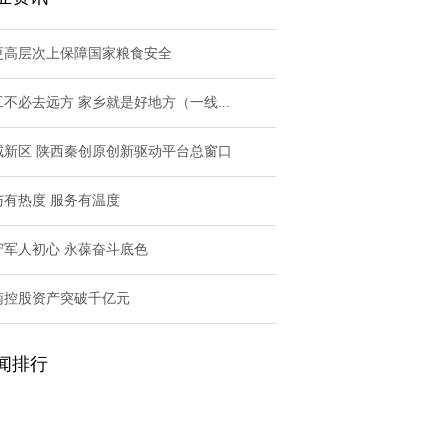
更高层次上保障国家粮食安全
工不必去远方 家乡就是好地方（一线...
咸新区 陕西秦创原创新驱动平台总窗口
与有热度 服务有温度
守军人初心 永葆奋斗底色
南控股资产突破千亿元
闻排行