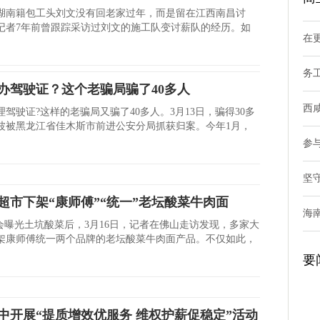
湖南籍包工头刘文没有回老家过年，而是留在江西南昌讨
记者7年前曾跟踪采访过刘文的施工队变讨薪队的经历。如
在
务
办驾驶证？这个老骗局骗了40多人
西
驾驶证?这样的老骗局又骗了40多人。3月13日，骗得30多
波被黑龙江省佳木斯市前进公安分局抓获归案。今年1月，
参
坚
超市下架“康师傅”“统一”老坛酸菜牛肉面
海
晚会曝光土坑酸菜后，3月16日，记者在佛山走访发现，多家大
架康师傅统一两个品牌的老坛酸菜牛肉面产品。不仅如此，
要
中开展“提质增效优服务 维权护薪促稳定”活动