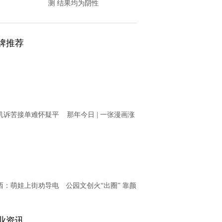
测 结果均为阴性
牌推荐
机诉苦接单难怀疑平
那年今日 | 一张漫画涨
意“卡单” T3出行回
知识之11月20日
应
西：萌娃上街劝导电
公园文创火“出圈” 靠颜
动车骑乘者戴头盔
值更靠内涵
业资讯