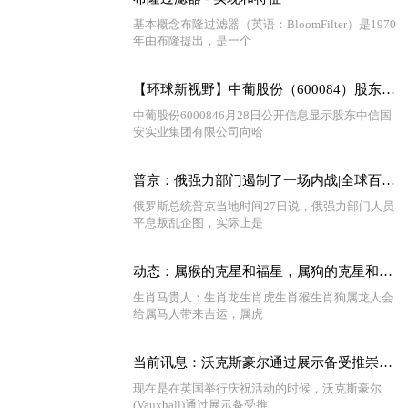
基本概念布隆过滤器（英语：BloomFilter）是1970
年由布隆提出，是一个
【环球新视野】中葡股份（600084）股东中信国安实业集团有限公司质押1.3亿股，占总股本11.57%
中葡股份6000846月28日公开信息显示股东中信国
安实业集团有限公司向哈
普京：俄强力部门遏制了一场内战|全球百事通
俄罗斯总统普京当地时间27日说，俄强力部门人员
平息叛乱企图，实际上是
动态：属猴的克星和福星，属狗的克星和福星
生肖马贵人：生肖龙生肖虎生肖猴生肖狗属龙人会
给属马人带来吉运，属虎
当前讯息：沃克斯豪尔通过展示备受推崇的限量版Corsa Griffin
现在是在英国举行庆祝活动的时候，沃克斯豪尔
(Vauxhall)通过展示备受推