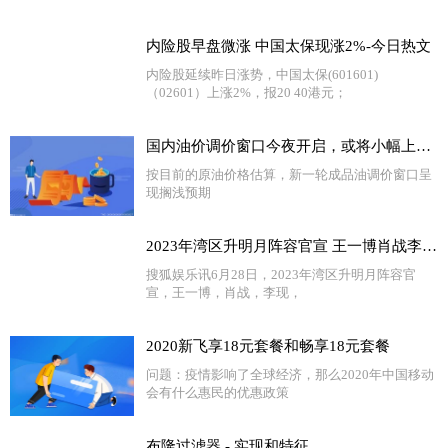
内险股早盘微涨 中国太保现涨2%-今日热文
内险股延续昨日涨势，中国太保(601601)
（02601）上涨2%，报20 40港元；
​国内油价调价窗口今夜开启，或将小幅上调 天天热闻
按目前的原油价格估算，新一轮成品油调价窗口呈
现搁浅预期
2023年湾区升明月阵容官宣 王一博肖战李现众星云集​​
搜狐娱乐讯6月28日，2023年湾区升明月阵容官
宣，王一博，肖战，李现，
2020新飞享18元套餐和畅享18元套餐
问题：疫情影响了全球经济，那么2020年中国移动
会有什么惠民的优惠政策
布隆过滤器 - 实现和特征