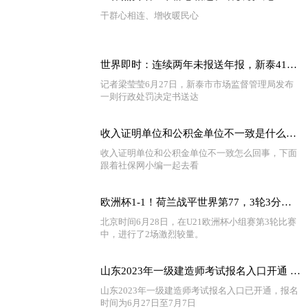
干群心相连、增收暖民心
世界即时：连续两年未报送年报，新泰41户企业被吊销营业执照
记者梁莹莹6月27日，新泰市市场监督管理局发布
一则行政处罚决定书送达
收入证明单位和公积金单位不一致是什么原因 收入证明和工作单位不一致怎么办
收入证明单位和公积金单位不一致怎么回事，下面
跟着社保网小编一起去看
欧洲杯1-1！荷兰战平世界第77，3轮3分小组出局，葡萄牙绝杀出线
北京时间6月28日，在U21欧洲杯小组赛第3轮比赛
中，进行了2场激烈较量。
山东2023年一级建造师考试报名入口开通 世界热消息
山东2023年一级建造师考试报名入口已开通，报名
时间为6月27日至7月7日