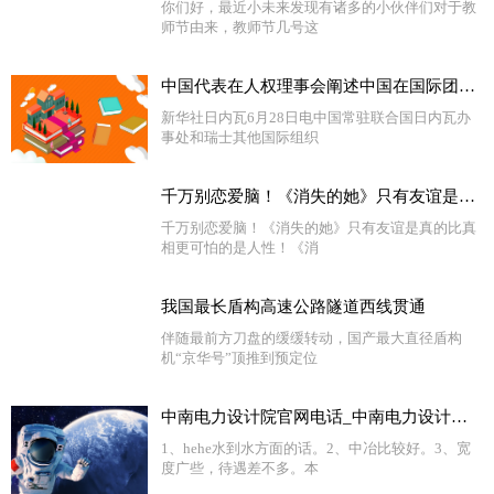
你们好，最近小未来发现有诸多的小伙伴们对于教
师节由来，教师节几号这
中国代表在人权理事会阐述中国在国际团结问题上立场|环球今日报
新华社日内瓦6月28日电中国常驻联合国日内瓦办
事处和瑞士其他国际组织
千万别恋爱脑！《消失的她》只有友谊是真的 比真相更可怕的是人性！
千万别恋爱脑！《消失的她》只有友谊是真的比真
相更可怕的是人性！《消
我国最长盾构高速公路隧道西线贯通
伴随最前方刀盘的缓缓转动，国产最大直径盾构
机“京华号”顶推到预定位
中南电力设计院官网电话_中南电力设计院官网 环球热议
1、hehe水到水方面的话。2、中冶比较好。3、宽
度广些，待遇差不多。本