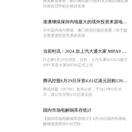
南美解放者杯：帕尔梅拉斯VS玻利瓦尔帕尔梅拉斯
目前在巴甲积分榜排名第
港澳继续保持内地最大的境外投资来源地和境外投资目的地
今年是内地与香港、澳门特别行政区签署《关于建
立更紧密经贸关系的安排
当前时讯：2024 款上汽大通大家 MIFA9 MPV 上市，号称两分半完成换电
IT之家6月29日消息，日前，上汽大通MAXUS旗下
MPV车型大家MIFA9正式上市
腾讯控股6月29日斥资4.01亿港元回购120万股 天天最新
腾讯控股（00700）发布公告，于2023年6月29
日，该公司斥资4 01亿港元回
国内市场电解铜库存统计
【国内市场电解铜库存统计】6月29日国内市场电
解铜现货库存9 68万吨，