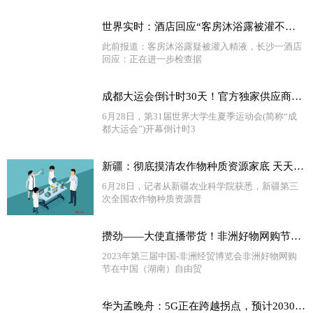
世界实时：酒店回应“客房沐浴露被灌不明液体”：初步检测非精液，近期将出报告
此前报道：客房沐浴露疑被灌入精液，长沙一酒店
回应：正在进一步检查据
成都大运会倒计时30天！官方独家供应商蓝月亮为国际赛事洁净护航
6月28日，第31届世界大学生夏季运动会(简称“成
都大运会”)开幕倒计时3
新疆：彻底摸清农作物种质资源家底 天天热门
6月28日，记者从新疆农业科学院获悉，新疆第三
次全国农作物种质资源普
攒劲——大使直播带货！非洲好物网购节在长沙开幕_天天播报
2023年第三届中国-非洲经贸博览会非洲好物网购
节在中国（湖南）自由贸
华为孟晚舟：5G正在跨越拐点，预计2030年全球移动产业对GDP贡献6万亿美元-当前播报