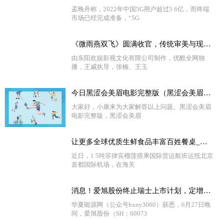
孟晚舟称，2022年中国5G用户超过5 6亿，而终端
市场已经完成准备，“5G
《微雨燕双飞》圆满收官，传统审美与现代观念的融合碰撞 天天新要闻
由东阳欢娱影视文化有限公司制作，优酷全网独
播，王威执导，张楠、王玉
今日黑涩会美眉电影完整版（黑涩会美眉电视剧）_今亮点
大家好，小康来为大家解答以上问题。黑涩会美眉
电影完整版，黑涩会美眉
让更多全球优质生鲜食品丰富百姓餐桌_观速讯
近日，1 5吨菲律宾榴莲搭乘国际货运航班运抵北京
首都国际机场，在海关
消息！爱旭股份终止瑞士上市计划，定增60亿“加码”ABC电池
华夏能源网（公众号hxny3060）获悉，6月27日晚
间，爱旭股份（SH：60073