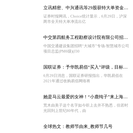
立讯精密、中兴通讯等29股获特大单资金净流入超亿元 当前速讯
证券时报网讯，Choice统计显示，6月29日，沪深
两市全天特大单净流出亿
中交第四航务工程勘察设计院有限公司招聘项目总监
中国交通建设集团招聘“大城市”专场-智慧城市公司
项目总监(PM6级)(J30
国联证券：予华凯易佰“买入”评级，目标价32.24元
6月29日消息，国联证券研报指出，华凯易佰在
2021年通过收购易佰网络将
她是马云最爱的女神！“小鹿纯子”来上海啦！我的童年DNA动了！ 世界观察
荒木由美子这个名字如今听上去并不熟悉，但若时
光回到上世纪80年代，由
全球热文：教师节由来_教师节几号