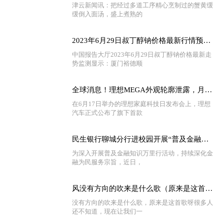
津云新闻讯：把经过多道工序精心烹制过的蟹黄缓
缓倒入面汤，盛上煮熟的
2023年6月29日叔丁醇钠价格最新行情预测_环球要闻
中国报告大厅2023年6月29日叔丁醇钠价格最新走
势监测显示：厦门裕德顺
全球消息！理想MEGA外观轮廓泄露，月销3万辆目标即将达成
在6月17日举办的理想家庭科技日发布会上，理想
汽车正式公布了旗下首款
民生银行聊城分行进校园开展“普及金融知识万里行”宣教活动
为深入开展普及金融知识万里行活动，持续深化金
融为民服务宗旨，近日，
风没有方向的吹来是什么歌（原来是这首歌呀）
没有方向的吹来是什么歌，原来是这首歌呀很多人
还不知道，现在让我们一