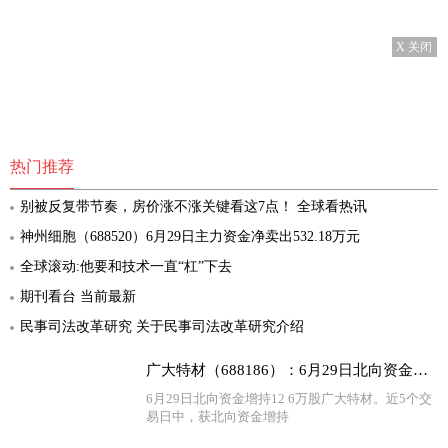
X 关闭
热门推荐
别被反复带节奏，房价涨不涨关键看这7点！ 全球看热讯
神州细胞（688520）6月29日主力资金净卖出532.18万元
全球滚动:他要和技术一直“杠”下去
期刊看台 当前最新
民事司法改革研究 关于民事司法改革研究介绍
广大特材（688186）：6月29日北向资金增持12.6万股
6月29日北向资金增持12 6万股广大特材。近5个交
易日中，获北向资金增持