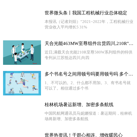
世界微头条丨我国工程机械行业总体稳定
本报讯（记者刘烜）“2021~2022年，工程机械行业
营业收入平均增长5 31%
天合光能463MW至尊组件出货四川,210R"黄金尺寸"助力水光互补电站更高收益
近日,满载天合光能210R至尊580W系列组件的特供
专列从江苏抵达四川,向四
多个书名号之间用顿号吗要用顿号吗 多个书名号之间用顿号|世界速递
1、不可以的。2、什么都不用加。3、有书名号就
可以了。相信通过多个书
桂林机场暑运新增、加密多条航线
中国民航网通讯员马妮娜报道：暑运期间，桂林机
场将新增、加密多条航线
世界热资讯！干群心相连、增收暖民心