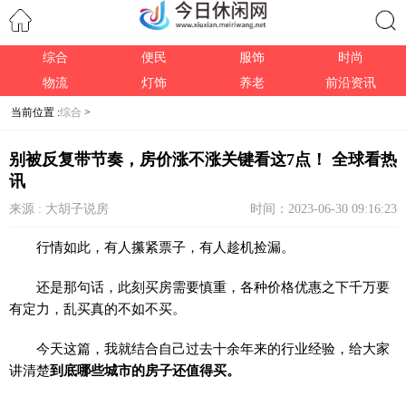
综合
便民
服饰
时尚
搜索
物流
灯饰
养老
前沿资讯
当前位置 :
综合
>
别被反复带节奏，房价涨不涨关键看这7点！ 全球看热
讯
来源 : 大胡子说房
时间：2023-06-30 09:16:23
行情如此，有人攥紧票子，有人趁机捡漏。
还是那句话，此刻买房需要慎重，各种价格优惠之下千万要
有定力，乱买真的不如不买。
今天这篇，我就结合自己过去十余年来的行业经验，给大家
讲清楚
到底哪些城市的房子还值得买。