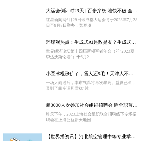
大运会倒计时29天 | 百步穿杨 唯快不破 全球快资讯
红星新闻网6月29日讯成都大运会将于2023年7月28
日至8月8日举办，竞赛项
环球观热点：生成式AI是敌是友？生成式AI的未来在哪？听他们的答案……
世界经济论坛第十四届新领军者年会（即“2023夏
季达沃斯论坛”）于6月2
小豆冰棍涨价了，雪人还9毛！天津人不惧“雪糕刺客”，在乎的是……_天天热门
一场大雨过后，本市气温将再次攀高。盛夏已至，
又到了靠空调和雪糕“续
超3000人次参加社会组织招聘会 除全职兼职外 还有35家单位提供针对在校大学生的实习见习岗位-播报
昨天下午，2023上海社会组织联合招聘线下专场招
聘会在上海公益新天地园
【世界播资讯】河北航空管理中等专业学校学校有哪些专业 学费怎么收