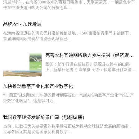
清晨7时许，在海拔3800多米的西藏日喀则市，天刚蒙蒙亮，一辆蓝色卡车
停在中通快递日喀则公司的分拣仓库...
品牌农业 加速发展
在海南省澄迈县的洪安无籽蜜柚种植基地，1500亩蜜柚青果尚未被摘下，
首届海南国际消费品博览会现场就已...
完善农村寄递网络助力乡村振兴（经济聚焦·关注快递下乡
图①：邮车行进在通往四川汉源县古路村的山路
上。新华社记者 江宏景摄 图②：快递车开往新疆...
加快推动数字产业化和产业数字化
“十四五”规划和2035年远景目标纲要提出：“加快推动数字产业化”“推进产
业数字化转型”。这是以习近...
我国数字经济发展前景广阔（思想纵横）
当前，以数据为关键要素的数字经济正成为推动全球经济发展的新动能，
世界各国尤其是发达国家竞相将数字...