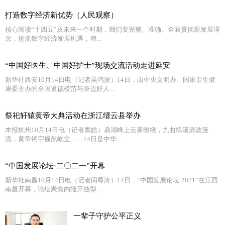
打造数字经济新优势（人民观察）
核心阅读“十四五”及未来一个时期，我们要完整、准确、全面贯彻新发展理
念，抢抓数字经济发展机遇，增...
“中国好医生、中国好护士”现场交流活动走进延安
新华社西安10月14日电（记者吴鸿波）14日，由中央文明办、国家卫生健
康委主办的全国道德模范与身边好人...
祭祀轩辕黄帝大典活动在浙江缙云县举办
本报杭州10月14日电（记者窦皓）鼎湖峰上云雾缭绕，九曲练溪清波漫
流，黄帝祠宇巍然屹立……14日是中华...
“中国发展论坛·二〇二一”开幕
新华社南昌10月14日电（记者闵尊涛）14日，“中国发展论坛·2021”在江西
南昌开幕，论坛聚焦内陆开放型...
一辈子守护公平正义