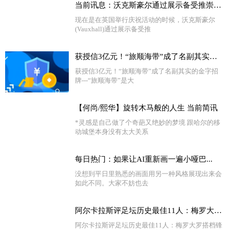
当前讯息：沃克斯豪尔通过展示备受推崇的限量版Corsa Griffin
现在是在英国举行庆祝活动的时候，沃克斯豪尔
(Vauxhall)通过展示备受推
获授信3亿元！“旅顺海带”成了名副其实的金字招牌-天天聚看点
获授信3亿元！“旅顺海带”成了名副其实的金字招
牌---“旅顺海带”是大
【何尚/熙华】旋转木马般的人生 当前简讯
*灵感是自己做了个奇葩又绝妙的梦境 跟哈尔的移
动城堡本身没有太大关系
每日热门：如果让AI重新画一遍小哑巴...
没想到平日里熟悉的画面用另一种风格展现出来会
如此不同。大家不妨也去
阿尔卡拉斯评足坛历史最佳11人：梅罗大罗搭档锋线，魔笛小白在列_今日聚焦
阿尔卡拉斯评足坛历史最佳11人：梅罗大罗搭档锋