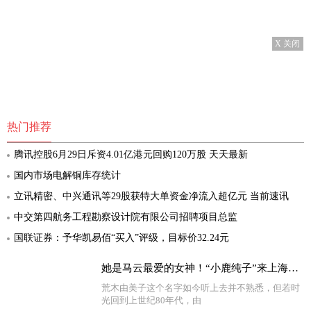
X 关闭
热门推荐
腾讯控股6月29日斥资4.01亿港元回购120万股 天天最新
国内市场电解铜库存统计
立讯精密、中兴通讯等29股获特大单资金净流入超亿元 当前速讯
中交第四航务工程勘察设计院有限公司招聘项目总监
国联证券：予华凯易佰“买入”评级，目标价32.24元
她是马云最爱的女神！“小鹿纯子”来上海啦！我的童年DNA动了！ 世界观察
荒木由美子这个名字如今听上去并不熟悉，但若时
光回到上世纪80年代，由