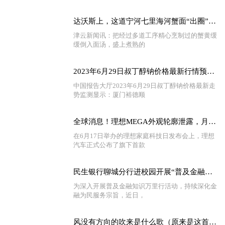
达沃斯上，这道宁河七里海河蟹面“出圈”了|每日热门
津云新闻讯：把经过多道工序精心烹制过的蟹黄缓
缓倒入面汤，盛上煮熟的
2023年6月29日叔丁醇钠价格最新行情预测_环球要闻
中国报告大厅2023年6月29日叔丁醇钠价格最新走
势监测显示：厦门裕德顺
全球消息！理想MEGA外观轮廓泄露，月销3万辆目标即将达成
在6月17日举办的理想家庭科技日发布会上，理想
汽车正式公布了旗下首款
民生银行聊城分行进校园开展“普及金融知识万里行”宣教活动
为深入开展普及金融知识万里行活动，持续深化金
融为民服务宗旨，近日，
风没有方向的吹来是什么歌（原来是这首歌呀）