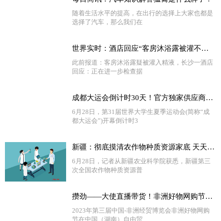
随着生活水平的提高，在出行的选择上大家也都是
选择了汽车，那么我们在
世界实时：酒店回应“客房沐浴露被灌不明液体”：初步检测非精液，近期将出报告
此前报道：客房沐浴露疑被灌入精液，长沙一酒店
回应：正在进一步检查据
成都大运会倒计时30天！官方独家供应商蓝月亮为国际赛事洁净护航
6月28日，第31届世界大学生夏季运动会(简称“成
都大运会”)开幕倒计时3
新疆：彻底摸清农作物种质资源家底 天天热门
6月28日，记者从新疆农业科学院获悉，新疆第三
次全国农作物种质资源普
攒劲——大使直播带货！非洲好物网购节在长沙开幕_天天播报
2023年第三届中国-非洲经贸博览会非洲好物网购
节在中国（湖南）自由贸