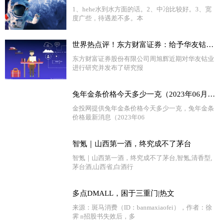
1、hehe水到水方面的话。2、中冶比较好。3、宽
度广些，待遇差不多。本
世界热点评！东方财富证券：给予华友钴业增持评级
东方财富证券股份有限公司周旭辉近期对华友钴业
进行研究并发布了研究报
兔年金条价格今天多少一克（2023年06月29日）-环球快资讯
金投网提供兔年金条价格今天多少一克，兔年金条
价格最新消息（2023年06
智氪｜山西第一酒，终究成不了茅台
智氪｜山西第一酒，终究成不了茅台,智氪,清香型,
茅台酒,山西省,白酒行
多点DMALL，困于三重门|热文
来源：斑马消费（ID：banmaxiaofei），作者：徐
霁 n招股书失效后，多