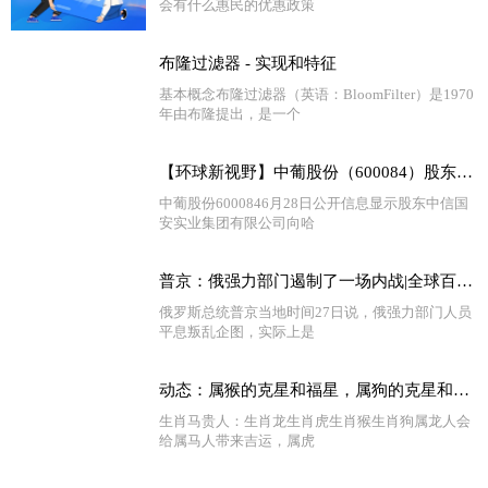
会有什么惠民的优惠政策
布隆过滤器 - 实现和特征
基本概念布隆过滤器（英语：BloomFilter）是1970
年由布隆提出，是一个
【环球新视野】中葡股份（600084）股东中信国安实业集团有限公司质押1.3亿股，占总股本11.57%
中葡股份6000846月28日公开信息显示股东中信国
安实业集团有限公司向哈
普京：俄强力部门遏制了一场内战|全球百事通
俄罗斯总统普京当地时间27日说，俄强力部门人员
平息叛乱企图，实际上是
动态：属猴的克星和福星，属狗的克星和福星
生肖马贵人：生肖龙生肖虎生肖猴生肖狗属龙人会
给属马人带来吉运，属虎