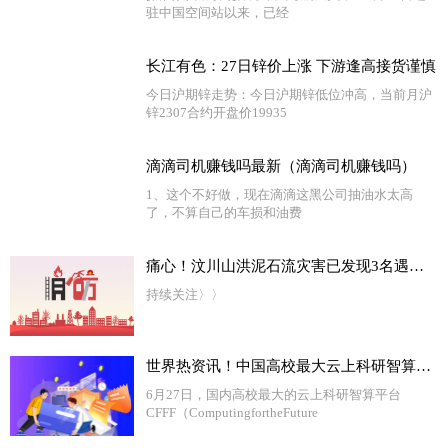
驻中国空间站以来，已经
长江有色：27日锌价上涨 下游逢高接货谨慎
今日沪期锌走势：今日沪期锌低位冲高，当前月沪
锌2307合约开盘价19935
滴滴司机赚钱吗最新（滴滴司机赚钱吗）
1、这个不好做，现在滴滴这黑公司抽油水太高
了，不算自己的车损和油费
痛心！汶川山洪泥石流灾害已发现3名遇难者，其中2人是夫妻
持续关注〉〉
世界热资讯！中国高校最大云上科研智算平台上线，复旦大学与阿里云等共同打造
6月27日，国内高校最大的云上科研智算平台
CFFF（ComputingfortheFuture