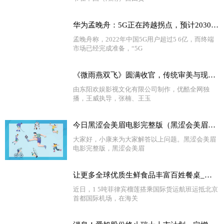
华为孟晚舟：5G正在跨越拐点，预计2030年全球移动产业对GDP贡献6万亿美元-当前播报
孟晚舟称，2022年中国5G用户超过5 6亿，而终端
市场已经完成准备，“5G
《微雨燕双飞》圆满收官，传统审美与现代观念的融合碰撞 天天新要闻
由东阳欢娱影视文化有限公司制作，优酷全网独
播，王威执导，张楠、王玉
今日黑涩会美眉电影完整版（黑涩会美眉电视剧）_今亮点
大家好，小康来为大家解答以上问题。黑涩会美眉
电影完整版，黑涩会美眉
让更多全球优质生鲜食品丰富百姓餐桌_观速讯
近日，1 5吨菲律宾榴莲搭乘国际货运航班运抵北京
首都国际机场，在海关