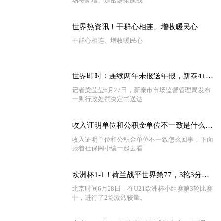
场将新增、加密多条航线
世界热资讯！干群心相连、增收暖民心
干群心相连、增收暖民心
世界即时：连续两年未报送年报，新泰41户企业被吊销营业执照
记者梁莹莹6月27日，新泰市市场监督管理局发布
一则行政处罚决定书送达
收入证明单位和公积金单位不一致是什么原因 收入证明和工作单位不一致怎么办
收入证明单位和公积金单位不一致怎么回事，下面
跟着社保网小编一起去看
欧洲杯1-1！荷兰战平世界第77，3轮3分小组出局，葡萄牙绝杀出线
北京时间6月28日，在U21欧洲杯小组赛第3轮比赛
中，进行了2场激烈较量。