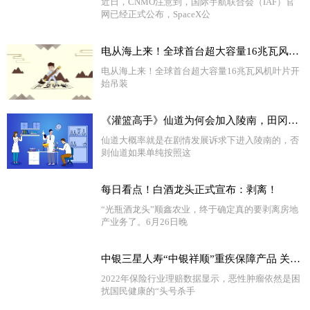
近日，CNMO注意到，国际宇航联合会（IAF）官
网已经正式公布，SpaceX公
电从海上来！全球首台超大容量16兆瓦风机叶片开始吊装
电从海上来！全球首台超大容量16兆瓦风机叶片开
始吊装
《灌篮高手》仙道为何会加入陵南，田冈给了多少好处？|今日精选
仙道大概率就是在剧情发展诉求下进入陵南的，否
则仙道如果单纯按照这
每日看点！白酒龙头正式宣布：剥离！
“光瓶酒龙头”顺鑫农业，终于确定真的要剥离房地
产业务了。6月26日晚
中银三星人寿“中银祥顺”重疾保障产品 关注多发疾病 提质性价比高
2022年保险行业理赔数据显示，恶性肿瘤依然是困
扰国民健康的“头号杀手