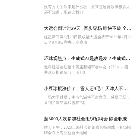
没有方向的吹来是什么歌，原来是这首歌呀很多人
还不知道，现在让我们一
大运会倒计时29天 | 百步穿杨 唯快不破 全球快资讯
红星新闻网6月29日讯成都大运会将于2023年7月28
日至8月8日举办，竞赛项
环球观热点：生成式AI是敌是友？生成式AI的未来在哪？听他们的答案……
世界经济论坛第十四届新领军者年会（即“2023夏
季达沃斯论坛”）于6月2
小豆冰棍涨价了，雪人还9毛！天津人不惧“雪糕刺客”，在乎的是……_天天热门
一场大雨过后，本市气温将再次攀高。盛夏已至，
又到了靠空调和雪糕“续
超3000人次参加社会组织招聘会 除全职兼职外 还有35家单位提供针对在校大学生的实习见习岗位-播报
昨天下午，2023上海社会组织联合招聘线下专场招
聘会在上海公益新天地园