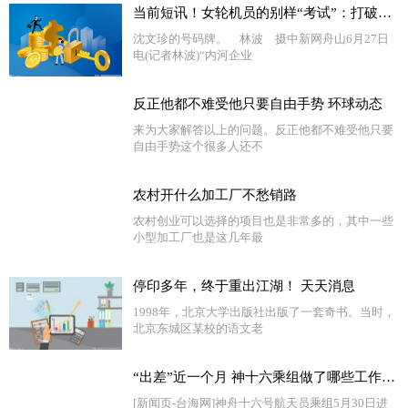
当前短讯！女轮机员的别样“考试”：打破行业传统认知
沈文珍的号码牌。 林波 摄中新网舟山6月27日
电(记者林波)“内河企业
反正他都不难受他只要自由手势 环球动态
来为大家解答以上的问题。反正他都不难受他只要
自由手势这个很多人还不
农村开什么加工厂不愁销路
农村创业可以选择的项目也是非常多的，其中一些
小型加工厂也是这几年最
停印多年，终于重出江湖！ 天天消息
1998年，北京大学出版社出版了一套奇书。当时，
北京东城区某校的语文老
“出差”近一个月 神十六乘组做了哪些工作？一文速览-天天要闻
[新闻页-台海网]神舟十六号航天员乘组5月30日进