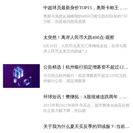
中超球员最新身价TOP15，奥斯卡称王，武磊国内最高，红黑榜都有谁 今头条
奥斯卡虽然从巅峰期的4000万欧元跌到目前的750
万欧，但是他仍然高居第
太突然！离岸人民币大跌400点-观察
6月26日，人民币兑美元汇率继续走低，在岸与离
岸人民币兑美元均跌破7 2
公告精选丨杭州银行拟定增募资不超过125亿元；昆仑万维回复关注函：股东借款安排让公司资金储备更加丰富
今日焦点杭州银行：拟定增募资不超过125亿元杭
州银行公告，拟定增募资
环球短讯！樊继拓：A股很难连跌两年，看好三季度股市
2015年和2021年的牛市高点，股市整体估值高点相
比之前大幅下降，所以随
关于我为什么夏天买反季的羽绒服？-当前热闻