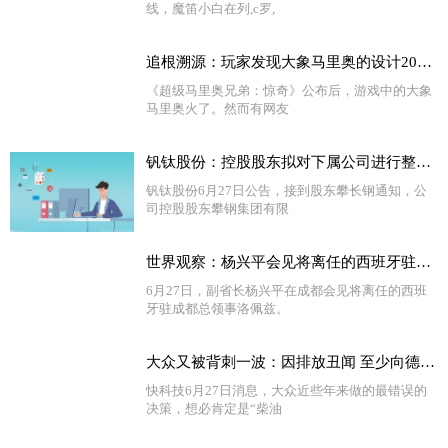
线，魔笛小白在列,c罗,
追根溯源：玩家发现大象马里奥的设计20年前就有
《超级马里奥兄弟：惊奇》公布后，游戏中的大象
马里奥火了。然而有网友
钒钛股份：控股股东拟对下属公司进行整合，攀长特将持有5.61亿股公司股份
钒钛股份6月27日公告，接到股东攀长钢通知，公
司控股股东攀钢集团有限
世界观察：杨兴平会见将离任的西班牙驻成都总领事洛佩兹
6月27日，副省长杨兴平在成都会见将离任的西班
牙驻成都总领事洛佩兹。
大众又被背刺一波：因排放丑闻 至少向德国车主赔偿5％车价 世界热头条
快科技6月27日消息，大众近些年来做的最错误的
决策，想必肯定是“柴油