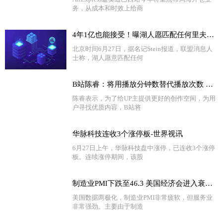
务，从成本和时效上给商
4年1亿也能接受！曝湖人愿匹配任何里夫斯报价：为何仍准备替代者
北京时间6月27日，据名记Stein报道，联盟消息人
士称，湖人愿意匹配任何
B站陈睿：将用播放分钟数替代播放次数 消弭视频数据水分
陈睿表示，为了给UP主提供更好的创作空间，为用
户寻找优质内容，B站将
华脉科技连收3个涨停板-世界视讯
6月27日上午，华脉科技盘中涨停，已连收3个涨停
板。连续涨停期间，该股
制造业PMI下跌至46.3 美国经济会进入衰退吗？
美国数据两极化，制造业PMI非常疲软，但服务业
非常强劲。主要由于制造