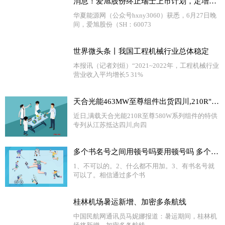
消息！爱旭股份终止瑞士上市计划，定增60亿“加码”ABC电池
华夏能源网（公众号hxny3060）获悉，6月27日晚
间，爱旭股份（SH：60073
世界微头条丨我国工程机械行业总体稳定
本报讯（记者刘烜）“2021~2022年，工程机械行业
营业收入平均增长5 31%
天合光能463MW至尊组件出货四川,210R"黄金尺寸"助力水光互补电站更高收益
近日,满载天合光能210R至尊580W系列组件的特供
专列从江苏抵达四川,向四
多个书名号之间用顿号吗要用顿号吗 多个书名号之间用顿号|世界速递
1、不可以的。2、什么都不用加。3、有书名号就
可以了。相信通过多个书
桂林机场暑运新增、加密多条航线
中国民航网通讯员马妮娜报道：暑运期间，桂林机