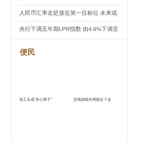
价跌去20％
人民币汇率走贬接近第一目标位 未来或
将走向7.0时代
央行下调五年期LPR指数 由4.6%下调至
4.45%
便民
包工头成“夹心饼干”
交钱就能办驾驶证？这