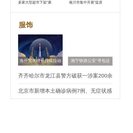
多家大型超市下架“康
银川市集中开展“提质
服饰
海外需求增长持续拉动
南宁铁路公安“寻包达
齐齐哈尔市龙江县警方破获一涉案200余
万元的“帮信”案件
北京市新增本土确诊病例7例、无症状感
染者2例