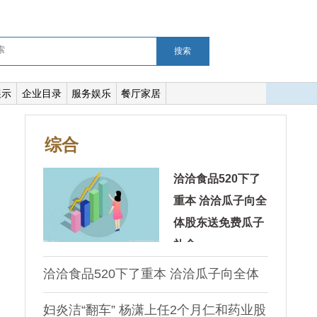
搜索
展示
企业目录
服务娱乐
餐厅家居
综合
洽洽食品520下了
重本 洽洽瓜子向全
体股东送免费瓜子
礼盒
为了讨股民欢心，洽洽食品在520下了重本。5月19日，洽洽
洽洽食品520下了重本 洽洽瓜子向全体
食品发布公告称，为了为感谢股东对公司的关心和支持，同
时便于股东更好地了解公司高
股东送免费瓜子礼盒
妇炎洁“翻车” 杨潇上任2个月仁和药业股