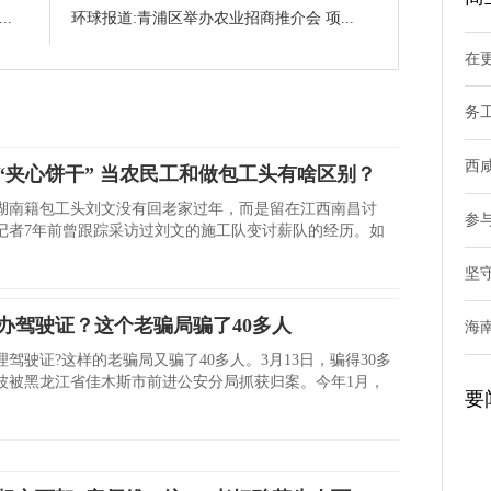
.
环球报道:青浦区举办农业招商推介会 项...
在
务
西
“夹心饼干” 当农民工和做包工头有啥区别？
湖南籍包工头刘文没有回老家过年，而是留在江西南昌讨
参
记者7年前曾跟踪采访过刘文的施工队变讨薪队的经历。如
坚
办驾驶证？这个老骗局骗了40多人
海
驾驶证?这样的老骗局又骗了40多人。3月13日，骗得30多
波被黑龙江省佳木斯市前进公安分局抓获归案。今年1月，
要