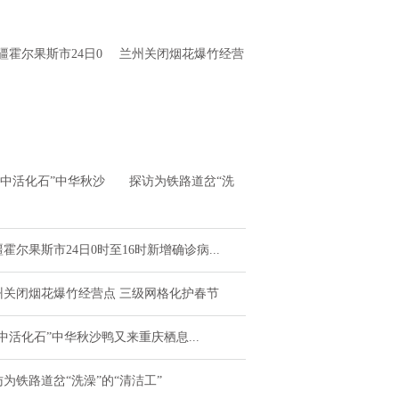
疆霍尔果斯市24日0
兰州关闭烟花爆竹经营
至16时新增确诊病例
点 三级网格化护春节
4例 无症状感
水中活化石”中华秋沙
探访为铁路道岔“洗
又来重庆栖息越冬了
澡”的“清洁工”
霍尔果斯市24日0时至16时新增确诊病...
州关闭烟花爆竹经营点 三级网格化护春节
中活化石”中华秋沙鸭又来重庆栖息...
访为铁路道岔“洗澡”的“清洁工”