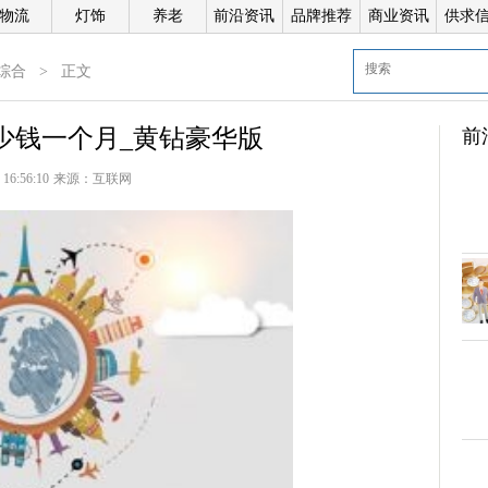
物流
灯饰
养老
前沿资讯
品牌推荐
商业资讯
供求
综合
>
正文
少钱一个月_黄钻豪华版
前
 16:56:10
来源：
互联网
倍
科