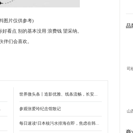
资料图片仅供参考)
品
标好看点 别的基本没用 浪费钱 望采纳。
伙伴们会喜欢。
司
台故
世界微头条丨造影优雅、线条流畅，长安...
.
参观张爱玲纪念馆散记
山
每日速读!日本核污水排海在即，焦虑在韩...
商