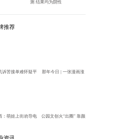
测 结果均为阴性
牌推荐
机诉苦接单难怀疑平
那年今日 | 一张漫画涨
意“卡单” T3出行回
知识之11月20日
应
西：萌娃上街劝导电
公园文创火“出圈” 靠颜
动车骑乘者戴头盔
值更靠内涵
业资讯