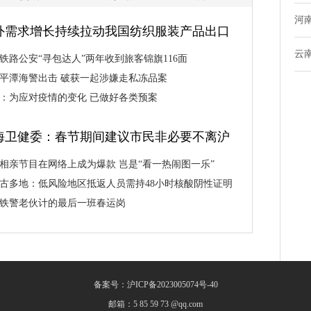
河
外需求增长持续拉动我国纺织服装产品出口
云
铁路公安“寻包达人”两年收到旅客锦旗116面
平潭海警出击 破获一起涉嫌走私冻品案
：为应对疫情的变化 已做好各类预案
海卫健委：春节期间建议市民非必要不离沪
相亲节目在网络上成为爆款 岂是“看一热闹图一乐”
古多地：低风险地区抵返人员需持48小时核酸阴性证明
铁警老伙计的最后一班春运岗
备案号：沪ICP备2023005074号-40
邮箱：5 85 59 73 @qq.com