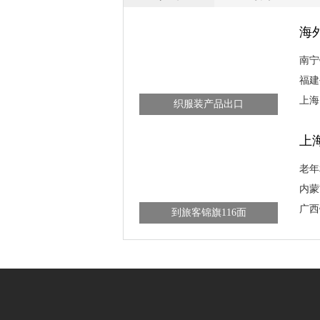
海
南宁
福建
海外需求增长持续拉动我国纺
上海
织服装产品出口
上
老年
内蒙
南宁铁路公安“寻包达人”两年收
广西
到旅客锦旗116面