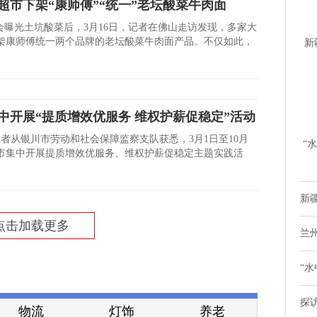
超市下架“康师傅”“统一”老坛酸菜牛肉面
晚会曝光土坑酸菜后，3月16日，记者在佛山走访发现，多家大
架康师傅统一两个品牌的老坛酸菜牛肉面产品。不仅如此，
新
时
中开展“提质增效优服务 维权护薪促稳定”活动
记者从银川市劳动和社会保障监察支队获悉，3月1日至10月
“
川市集中开展提质增效优服务、维权护薪促稳定主题实践活
鸭
新疆
点击加载更多
兰
“水
探
物流
灯饰
养老