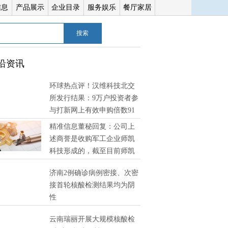
信息
产品展示
企业目录
服务娱乐
餐厅家居
搜索
沿资讯
环球热点评！汉维科技北交
所发行结果：9万户投资者参
与打新网上有效申购倍数91
精准信息董秘回复：公司上
述商誉是收购军工企业师凯
科技形成的，截至目前师凯
技经营状况良好，未发现有减值迹象 环球消息
济南2例确诊病例密接、次密
接首轮核酸检测结果均为阴
性
云南瑞丽开展大规模核酸检