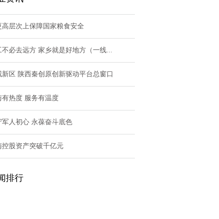
更高层次上保障国家粮食安全
工不必去远方 家乡就是好地方（一线...
咸新区 陕西秦创原创新驱动平台总窗口
与有热度 服务有温度
守军人初心 永葆奋斗底色
南控股资产突破千亿元
闻排行