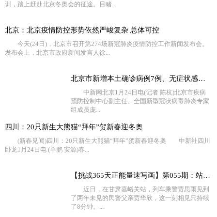
训，踏上赶赴北京冬奥会的征途。目睹...
北京：北京疫情防控形势依然严峻复杂 总体可控
今天(24日)，北京市召开第274场新冠肺炎疫情防控工作新闻发布会。
发布会上，北京市政府新闻发言人徐...
北京市新增本土确诊病例7例、无症状感染者2例
中新网北京1月24日电(记者 陈杭)北京市疾病
预防控制中心副主任、全国新型冠状病毒肺炎专家
组成员庞...
四川：20只新生大熊猫“拜年”贺新春迎冬奥
(新春见闻)四川：20只新生大熊猫“拜年”贺新春迎冬奥 中新社四川
卧龙1月24日电 (单鹏 安源)春...
【挑战365天正能量速写画】第055期：站台相聚的8分钟她等
近日，在甘肃嘉峪关站，列车乘警贾思雨见到
了两年未见的民警父亲贾华欣，这一刻相见只持续
了8分钟。...