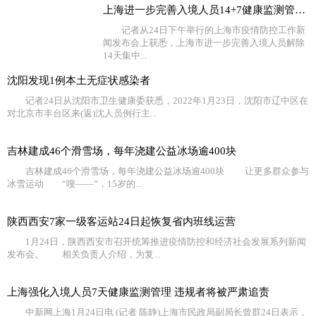
上海进一步完善入境人员14+7健康监测管理服务
记者从24日下午举行的上海市疫情防控工作新
闻发布会上获悉，上海市进一步完善入境人员解除
14天集中...
沈阳发现1例本土无症状感染者
记者24日从沈阳市卫生健康委获悉，2022年1月23日，沈阳市辽中区在
对北京市丰台区来(返)沈人员例行主...
吉林建成46个滑雪场，每年浇建公益冰场逾400块
吉林建成46个滑雪场，每年浇建公益冰场逾400块 让更多群众参与
冰雪运动 “嗖——”，15岁的...
陕西西安7家一级客运站24日起恢复省内班线运营
1月24日，陕西西安市召开统筹推进疫情防控和经济社会发展系列新闻
发布会。 相关负责人介绍，为复...
上海强化入境人员7天健康监测管理 违规者将被严肃追责
中新网上海1月24日电 (记者 陈静)上海市民政局副局长曾群24日表示，