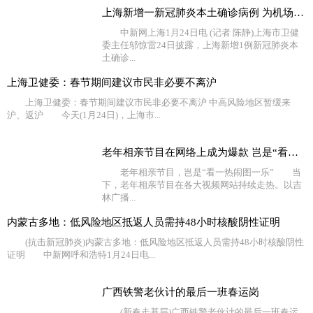
上海新增一新冠肺炎本土确诊病例 为机场工作人员
中新网上海1月24日电 (记者 陈静)上海市卫健
委主任邬惊雷24日披露，上海新增1例新冠肺炎本
土确诊...
上海卫健委：春节期间建议市民非必要不离沪
上海卫健委：春节期间建议市民非必要不离沪 中高风险地区暂缓来
沪、返沪 今天(1月24日)，上海市...
老年相亲节目在网络上成为爆款 岂是“看一热闹图一乐”
老年相亲节目，岂是“看一热闹图一乐” 当
下，老年相亲节目在各大视频网站持续走热。以吉
林广播...
内蒙古多地：低风险地区抵返人员需持48小时核酸阴性证明
(抗击新冠肺炎)内蒙古多地：低风险地区抵返人员需持48小时核酸阴性
证明 中新网呼和浩特1月24日电...
广西铁警老伙计的最后一班春运岗
(新春走基层)广西铁警老伙计的最后一班春运