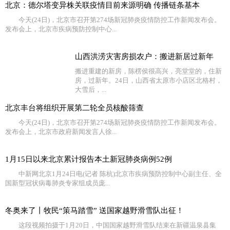
北京：德尔塔变异株关联疫情目前来源明确 传播链条基本
今天(24日)，北京市召开第274场新冠肺炎疫情防控工作新闻发布会。
发布会上，北京市疾病预防控制中心...
山西洪涝灾害房损农户：搬进新居过新年
搬进重建的新房，陈楞侯很高兴，亮堂堂的，住新
房，过新年。24日，山西省太原市小店区北格村，
大雪后，...
北京丰台将组织开展第二轮全员核酸筛查
今天(24日)，北京市召开第274场新冠肺炎疫情防控工作新闻发布会。
发布会上，北京市政府新闻发言人徐...
1月15日以来北京累计报告本土新冠肺炎病例52例
中新网北京1月24日电(记者 陈杭)北京市疾病预防控制中心副主任、全
国新型冠状病毒肺炎专家组成员庞...
冬奥来了丨牧民“策马踏雪” 送国家越野滑雪队出征！
这段视频拍摄于1月20日，中国国家越野滑雪队结束在新疆温泉县集