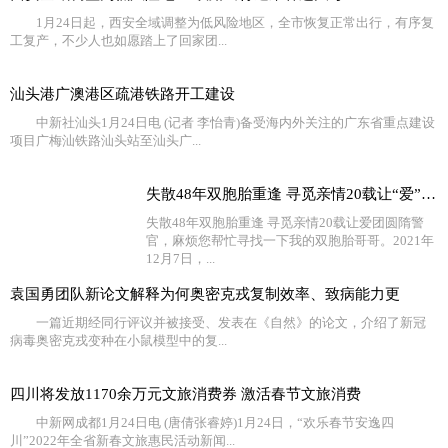
1月24日起，西安全域调整为低风险地区，全市恢复正常出行，有序复
工复产，不少人也如愿踏上了回家团...
汕头港广澳港区疏港铁路开工建设
中新社汕头1月24日电 (记者 李怡青)备受海内外关注的广东省重点建设
项目广梅汕铁路汕头站至汕头广...
失散48年双胞胎重逢 寻觅亲情20载让“爱”团圆
失散48年双胞胎重逢 寻觅亲情20载让爱团圆隋警
官，麻烦您帮忙寻找一下我的双胞胎哥哥。2021年
12月7日，...
袁国勇团队新论文解释为何奥密克戎复制效率、致病能力更
一篇近期经同行评议并被接受、发表在《自然》的论文，介绍了新冠
病毒奥密克戎变种在小鼠模型中的复...
四川将发放1170余万元文旅消费券 激活春节文旅消费
中新网成都1月24日电 (唐倩张睿婷)1月24日，“欢乐春节安逸四
川”2022年全省新春文旅惠民活动新闻...