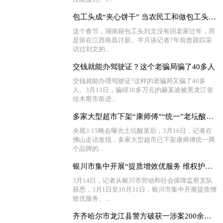
包工头成“夹心饼干” 当农民工和做包工头有啥区别？
这个春节，湖南籍包工头刘文没有回老家过年，而
是留在江西南昌讨薪。半月谈记者7年前曾跟踪采
访过刘文的...
交钱就能办驾驶证？这个老骗局骗了40多人
交钱就能办理驾驶证?这样的老骗局又骗了40多
人。3月13日，骗得30多万元的赫某波被黑龙江省
佳木斯市前进...
多家大型超市下架“康师傅”“统一”老坛酸菜牛肉面
央视3·15晚会曝光土坑酸菜后，3月16日，记者在
佛山走访发现，多家大型超市已下架康师傅统一两
个品牌的...
银川市集中开展“提质增效优服务 维权护薪促稳定”活动
3月14日，记者从银川市劳动和社会保障监察支队
获悉，3月1日至10月31日，银川市集中开展提质增
效优服务、...
齐齐哈尔市龙江县警方破获一涉案200余万元的“帮信”案件