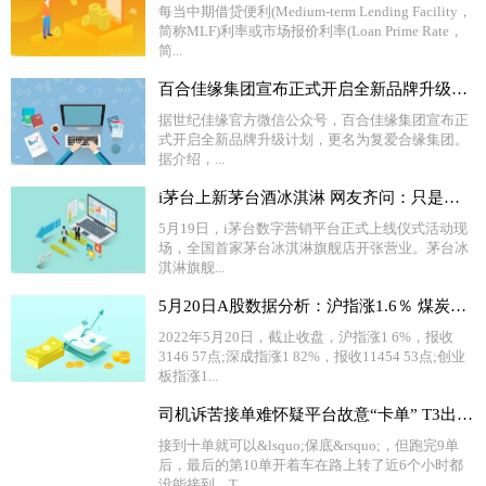
每当中期借贷便利(Medium-term Lending Facility，
简称MLF)利率或市场报价利率(Loan Prime Rate，
简...
百合佳缘集团宣布正式开启全新品牌升级计划 更名为“复爱合缘集团”
据世纪佳缘官方微信公众号，百合佳缘集团宣布正
式开启全新品牌升级计划，更名为复爱合缘集团。
据介绍，...
i茅台上新茅台酒冰淇淋 网友齐问：只是多少度的？
5月19日，i茅台数字营销平台正式上线仪式活动现
场，全国首家茅台冰淇淋旗舰店开张营业。茅台冰
淇淋旗舰...
5月20日A股数据分析：沪指涨1.6％ 煤炭板块全天走强
2022年5月20日，截止收盘，沪指涨1 6%，报收
3146 57点;深成指涨1 82%，报收11454 53点;创业
板指涨1...
司机诉苦接单难怀疑平台故意“卡单” T3出行回应
接到十单就可以&lsquo;保底&rsquo;，但跑完9单
后，最后的第10单开着车在路上转了近6个小时都
没能接到。T...