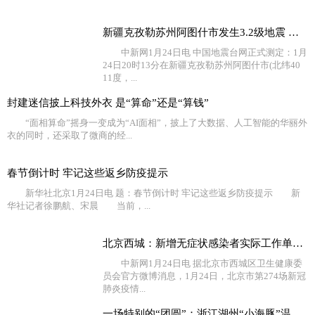
新疆克孜勒苏州阿图什市发生3.2级地震 震源深度18千米
中新网1月24日电 中国地震台网正式测定：1月
24日20时13分在新疆克孜勒苏州阿图什市(北纬40
11度，...
封建迷信披上科技外衣 是“算命”还是“算钱”
“面相算命”摇身一变成为“AI面相”，披上了大数据、人工智能的华丽外
衣的同时，还采取了微商的经...
春节倒计时 牢记这些返乡防疫提示
新华社北京1月24日电 题：春节倒计时 牢记这些返乡防疫提示 新
华社记者徐鹏航、宋晨 当前，...
北京西城：新增无症状感染者实际工作单位不在西城，相关
中新网1月24日电 据北京市西城区卫生健康委
员会官方微博消息，1月24日，北京市第274场新冠
肺炎疫情...
一场特别的“团圆”：浙江湖州“小海豚”温暖过新年