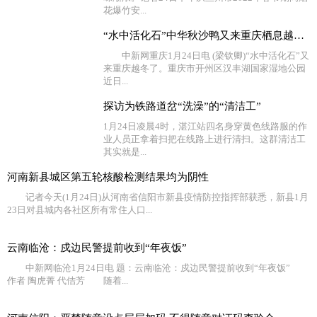
花爆竹安...
“水中活化石”中华秋沙鸭又来重庆栖息越冬了
中新网重庆1月24日电 (梁钦卿)“水中活化石”又
来重庆越冬了。重庆市开州区汉丰湖国家湿地公园
近日...
探访为铁路道岔“洗澡”的“清洁工”
1月24日凌晨4时，湛江站四名身穿黄色线路服的作
业人员正拿着扫把在线路上进行清扫。这群清洁工
其实就是...
河南新县城区第五轮核酸检测结果均为阴性
记者今天(1月24日)从河南省信阳市新县疫情防控指挥部获悉，新县1月
23日对县城内各社区所有常住人口...
云南临沧：戍边民警提前收到“年夜饭”
中新网临沧1月24日电 题：云南临沧：戍边民警提前收到“年夜饭”
作者 陶虎菁 代佶芳 随着...