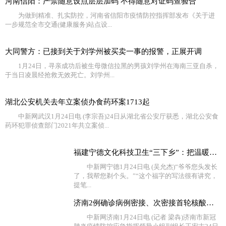
河南信阳：严禁随意设点层层加码 不得随意对证码查验合
为做到精准、扎实防控，河南省信阳市疫情防控指挥部发布《关于进
一步规范全市交通(健康服务)站点设...
大同警方：已接到关于刘学州被买卖一事的报警，正展开调
1月24日，寻亲成功后被生母微信拉黑的男孩刘学州在海南三亚自杀，
于当日凌晨经抢救无效死亡。刘学州...
湖北公安机关去年立案侦办食药环案1713起
中新网武汉1月24日电 (李宗吾)24日从湖北省公安厅获悉，湖北公安食
药环犯罪侦查部门2021年共立案侦...
福建宁德文化科技卫生“三下乡”：把温暖送到百姓的心坎
中新网宁德1月24日电 (吴允杰)“爷爷您头发长
了，我帮您剃个头。”“这个福字的写法很有讲究，
提笔...
济南2例确诊病例密接、次密接首轮核酸检测结果均为阴性
中新网济南1月24日电 (记者 梁犇)济南市新冠