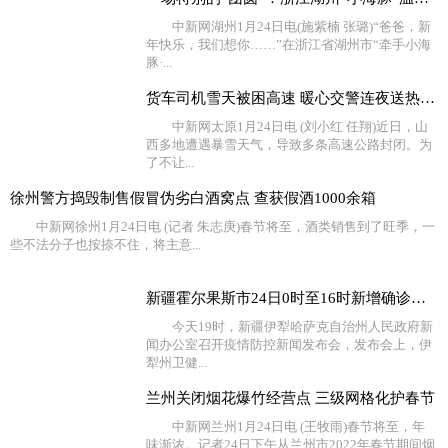
中新网湖州1月24日电(施紫楠 张璐)“爸爸，新
年快乐，我们想你……”在浙江省湖州市“牵手小海
豚·...
货车司机雪天被困高速 暖心交警连夜送热水食物
中新网太原1月24日电 (刘小红 任翔)近日，山
西多地遭遇暴雪天气，导致多条高速公路封闭。为
了不让...
徐州警方捣毁制售假冒伪劣白酒窝点 查获假酒1000余箱
中新网徐州1月24日电 (记者 朱志庚)春节将至，酒类销售到了旺季，一
些不法分子也按捺不住，将主意...
新疆霍尔果斯市24日0时至16时新增确诊病例4例 无症状感
今天19时，新疆伊犁哈萨克自治州人民政府新
闻办公室召开疫情防控新闻发布会，发布会上，伊
犁州卫健...
兰州关闭烟花爆竹经营点 三级网格化护春节
中新网兰州1月24日电 (王牧雨)春节将至，年
味渐浓。记者24日下午从兰州市2022年春节期间烟