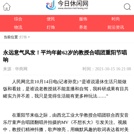
综合
便民
服饰
时尚
搜索
物流
灯饰
养老
前沿资讯
当前位置 :
灯饰
>
永远意气风发！平均年龄62岁的教授合唱团重阳节唱
响
来源 : 华商网
时间：2021-10-15 16:21:08
人民网北京10月14日电(记者孙竞) “是谁说退休生活只能做
饭和看娃，是谁说老教授就不能直播和自驾，我科研成果有目共
睹实力并不差，我只是觉得生活能有更多种玩法……”
在重阳节来临之际，由西北工业大学教授合唱团联合西安音
乐厅童声合唱团翻唱并拍摄的MV《不想长大》引发关注。视频
中，教授们精神抖擞，歌声嘹亮，用幽默风趣的歌词表达着对美