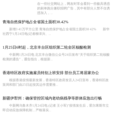
在一些社交网站上，网友时常会看到一些极具诱惑
的刷单跑分兼职招聘广告，其中有部分人禁不住诱
惑加入，...
青海自然保护地占全省国土面积38.42%
新增3 41万平方公里 青海自然保护地占全省国土面积38 42% 新华
社西宁1月24日电(记者柳泽兴、...
1月25日6时起，北京丰台区组织第二轮全区核酸检测
中新网1月24日电 北京丰台微信公众号24日发布“关于组织第二轮核酸
检测的通告”，通告指出，根据新...
香港特区政府实施雇员特别上班安排 部分员工将居家办公
根据香港疫情最新发展，香港特区政府发言人24日宣布，香港特区政
策局和部门由25日起按其运作需要推...
新疆伊犁州：确保管控区域内老幼病残孕等群体应急出行畅
中新网乌鲁木齐1月24日电 (记者 王小军)“疫情发生后，霍尔果斯市立
即启动应急保障机制，严格落实...