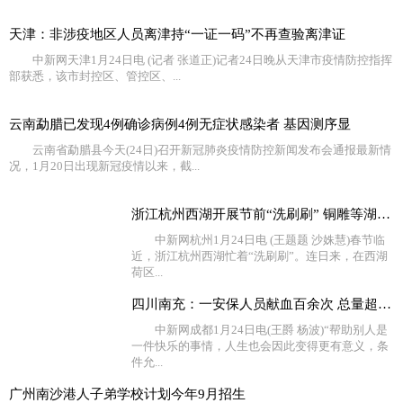
天津：非涉疫地区人员离津持“一证一码”不再查验离津证
中新网天津1月24日电 (记者 张道正)记者24日晚从天津市疫情防控指挥
部获悉，该市封控区、管控区、...
云南勐腊已发现4例确诊病例4例无症状感染者 基因测序显
云南省勐腊县今天(24日)召开新冠肺炎疫情防控新闻发布会通报最新情
况，1月20日出现新冠疫情以来，截...
浙江杭州西湖开展节前“洗刷刷” 铜雕等湖面设施换新颜
中新网杭州1月24日电 (王题题 沙姝慧)春节临
近，浙江杭州西湖忙着“洗刷刷”。连日来，在西湖
荷区...
四川南充：一安保人员献血百余次 总量超过40000毫升
中新网成都1月24日电(王爵 杨波)“帮助别人是
一件快乐的事情，人生也会因此变得更有意义，条
件允...
广州南沙港人子弟学校计划今年9月招生