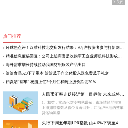
X 关闭
热门推荐
环球热点评！汉维科技北交所发行结果：9万户投资者参与打新网上有效申购倍数91倍
精准信息董秘回复：公司上述商誉是收购军工企业师凯科技形成的，截至目前师凯科技经营状况良好，未发现有减值迹象 环球消息
海外需求增长持续拉动我国纺织服装产品出口
洽洽食品520下了重本 洽洽瓜子向全体股东送免费瓜子礼盒
妇炎洁“翻车” 杨潇上任2个月仁和药业股价跌去20％
人民币汇率走贬接近第一目标位 未来或将走向7.0时代
1、权益：常态化防疫初见曙光，市场情绪弱恢复
上海拥堵指数从低位显著回升，江浙沪三地的整车
货运物流指...
央行下调五年期LPR指数 由4.6%下调至4.45%