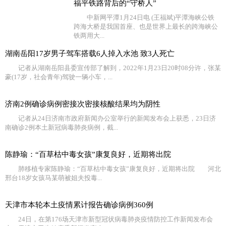
福平铁路背后的“守桥人”
中新网平潭1月24日电 (王福斌)平潭海峡公铁
跨海大桥是我国首座、也是世界上最长的跨海峡公
铁两用大...
湖南岳阳17岁男子驾车搭载6人掉入水池 致3人死亡
记者从湖南岳阳县委宣传部了解到，2022年1月23日20时08分许，张某
豪(17岁，社会青年)驾驶一辆小车，...
济南2例确诊病例密接次密接核酸结果均为阴性
记者从24日济南市政府新闻办公室举行的新闻发布会上获悉，23日济
南确诊2例本土新冠病毒肺炎病例，截...
陈静瑜：“百草枯中毒女孩”康复良好，近期将出院
肺移植专家陈静瑜：“百草枯中毒女孩”康复良好，近期将出院 河北
邢台18岁女孩马某萌被姐夫投毒...
天津市本轮本土疫情累计报告确诊病例360例
24日，在第176场天津市新型冠状病毒肺炎疫情防控工作新闻发布会