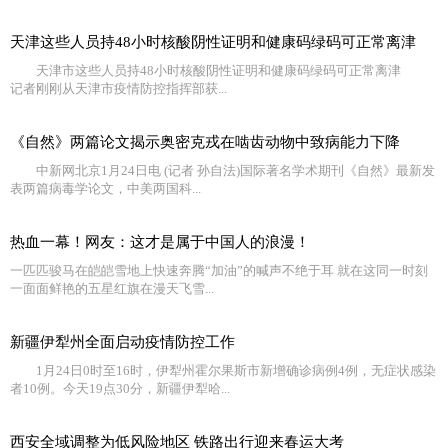
天津这些人员持48小时核酸阴性证明和健康码绿码可正常离津
天津市这些人员持48小时核酸阴性证明和健康码绿码可正常离津
记者刚刚从天津市疫情防控指挥部获...
《自然》两篇论文揭示奥密克戎在啮齿动物中致病能力下降
中新网北京1月24日电 (记者 孙自法)国际著名学术期刊《自然》最新发
表两篇病毒学论文，中美两国科...
热血一幕！网友：这才是属于中国人的浪漫！
一匹匹骏马在皑皑雪地上快速奔腾“加油”的喊声不绝于耳 就在这同一时刻
一面面鲜艳的五星红旗在漫天飞雪...
新疆伊犁州全面启动疫情防控工作
1月24日0时至16时，伊犁州霍尔果斯市新增确诊病例4例，无症状感染
者10例。今天19点30分，新疆伊犁哈...
西安全域调整为低风险地区 铁路出行迎来春运大考