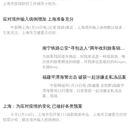
上海市疫情防控工作领导小组办...
应对境外输入病例增加 上海准备充分
中新网上海1月24日电 (记者 陈静)最近，上海境外输入病例数比较多，
引发关注。上海市卫健委主任邬...
南宁铁路公安“寻包达人”两年收到旅客锦旗116面
为旅客找回遗失物品，对我来说是一种成就感，每
次收到旅客赠送的锦旗，对我来说是最好的&lsquo;
礼物&rsq...
福建平潭海警出击 破获一起涉嫌走私冻品案
中新网福州1月24日电 (陈鑫隆 吴智辉)福建平
潭海警局24日通报，日前查获一起涉嫌走私冻品
案，现场...
上海：为应对疫情的变化 已做好各类预案
今天(1月24日)，上海市召开第111场新闻发布会。上海市卫健委主任邬
惊雷介绍，最近境外输入的病例比...