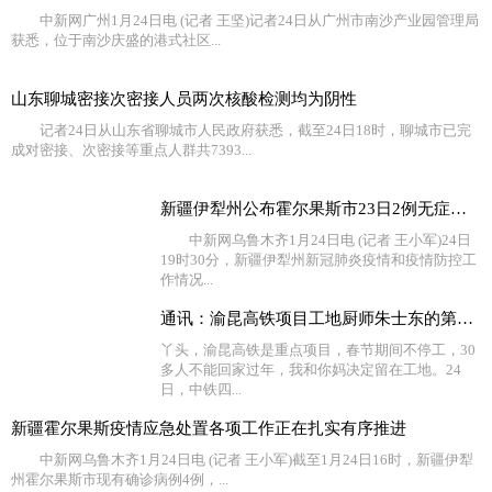
中新网广州1月24日电 (记者 王坚)记者24日从广州市南沙产业园管理局
获悉，位于南沙庆盛的港式社区...
山东聊城密接次密接人员两次核酸检测均为阴性
记者24日从山东省聊城市人民政府获悉，截至24日18时，聊城市已完
成对密接、次密接等重点人群共7393...
新疆伊犁州公布霍尔果斯市23日2例无症状感染者流调情况
中新网乌鲁木齐1月24日电 (记者 王小军)24日
19时30分，新疆伊犁州新冠肺炎疫情和疫情防控工
作情况...
通讯：渝昆高铁项目工地厨师朱士东的第10个“家”
丫头，渝昆高铁是重点项目，春节期间不停工，30
多人不能回家过年，我和你妈决定留在工地。24
日，中铁四...
新疆霍尔果斯疫情应急处置各项工作正在扎实有序推进
中新网乌鲁木齐1月24日电 (记者 王小军)截至1月24日16时，新疆伊犁
州霍尔果斯市现有确诊病例4例，...