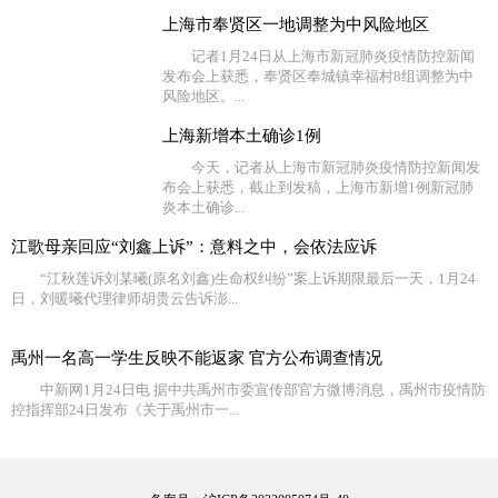
上海市奉贤区一地调整为中风险地区
记者1月24日从上海市新冠肺炎疫情防控新闻
发布会上获悉，奉贤区奉城镇幸福村8组调整为中
风险地区。...
上海新增本土确诊1例
今天，记者从上海市新冠肺炎疫情防控新闻发
布会上获悉，截止到发稿，上海市新增1例新冠肺
炎本土确诊...
江歌母亲回应“刘鑫上诉”：意料之中，会依法应诉
“江秋莲诉刘某曦(原名刘鑫)生命权纠纷”案上诉期限最后一天，1月24
日，刘暖曦代理律师胡贵云告诉澎...
禹州一名高一学生反映不能返家 官方公布调查情况
中新网1月24日电 据中共禹州市委宣传部官方微博消息，禹州市疫情防
控指挥部24日发布《关于禹州市一...