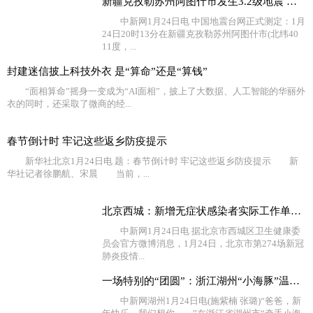
新疆克孜勒苏州阿图什市发生3.2级地震 震源深度18千米
中新网1月24日电 中国地震台网正式测定：1月
24日20时13分在新疆克孜勒苏州阿图什市(北纬40
11度，...
封建迷信披上科技外衣 是“算命”还是“算钱”
“面相算命”摇身一变成为“AI面相”，披上了大数据、人工智能的华丽外
衣的同时，还采取了微商的经...
春节倒计时 牢记这些返乡防疫提示
新华社北京1月24日电 题：春节倒计时 牢记这些返乡防疫提示 新
华社记者徐鹏航、宋晨 当前，...
北京西城：新增无症状感染者实际工作单位不在西城，相关
中新网1月24日电 据北京市西城区卫生健康委
员会官方微博消息，1月24日，北京市第274场新冠
肺炎疫情...
一场特别的“团圆”：浙江湖州“小海豚”温暖过新年
中新网湖州1月24日电(施紫楠 张璐)“爸爸，新