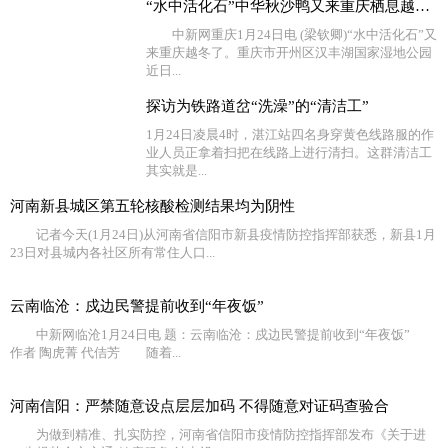
“水中活化石”中华秋沙鸭又来重庆栖息越冬了
中新网重庆1月24日电 (梁钦卿)“水中活化石”又
来重庆越冬了。重庆市开州区汉丰湖国家湿地公园
近日...
探访为铁路道岔“洗澡”的“清洁工”
1月24日凌晨4时，湛江站四名身穿黄色线路服的作
业人员正拿着扫把在线路上进行清扫。这群清洁工
其实就是...
河南新县城区第五轮核酸检测结果均为阴性
记者今天(1月24日)从河南省信阳市新县疫情防控指挥部获悉，新县1月
23日对县城内各社区所有常住人口...
云南临沧：戍边民警提前收到“年夜饭”
中新网临沧1月24日电 题：云南临沧：戍边民警提前收到“年夜饭”
作者 陶虎菁 代佶芳 随着...
河南信阳：严禁随意设点层层加码 不得随意对证码查验合
为做到精准、扎实防控，河南省信阳市疫情防控指挥部发布《关于进