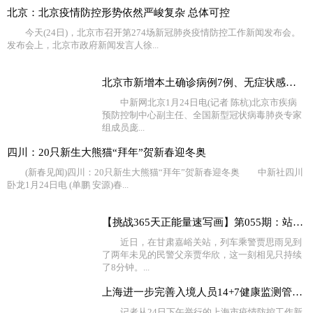
北京：北京疫情防控形势依然严峻复杂 总体可控
今天(24日)，北京市召开第274场新冠肺炎疫情防控工作新闻发布会。
发布会上，北京市政府新闻发言人徐...
北京市新增本土确诊病例7例、无症状感染者2例
中新网北京1月24日电(记者 陈杭)北京市疾病
预防控制中心副主任、全国新型冠状病毒肺炎专家
组成员庞...
四川：20只新生大熊猫“拜年”贺新春迎冬奥
(新春见闻)四川：20只新生大熊猫“拜年”贺新春迎冬奥 中新社四川
卧龙1月24日电 (单鹏 安源)春...
【挑战365天正能量速写画】第055期：站台相聚的8分钟她等
近日，在甘肃嘉峪关站，列车乘警贾思雨见到
了两年未见的民警父亲贾华欣，这一刻相见只持续
了8分钟。...
上海进一步完善入境人员14+7健康监测管理服务
记者从24日下午举行的上海市疫情防控工作新