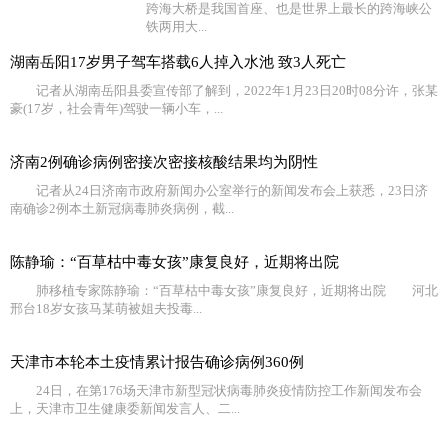
跨海大桥是我国首座、也是世界上最长的跨海峡公
铁两用大...
湖南岳阳17岁男子驾车搭载6人掉入水池 致3人死亡
记者从湖南岳阳县委宣传部了解到，2022年1月23日20时08分许，张某
豪(17岁，社会青年)驾驶一辆小车，...
济南2例确诊病例密接次密接核酸结果均为阴性
记者从24日济南市政府新闻办公室举行的新闻发布会上获悉，23日济
南确诊2例本土新冠病毒肺炎病例，截...
陈静瑜：“百草枯中毒女孩”康复良好，近期将出院
肺移植专家陈静瑜：“百草枯中毒女孩”康复良好，近期将出院 河北
邢台18岁女孩马某萌被姐夫投毒...
天津市本轮本土疫情累计报告确诊病例360例
24日，在第176场天津市新型冠状病毒肺炎疫情防控工作新闻发布会
上，天津市卫生健康委新闻发言人、二...