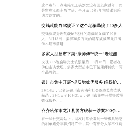
这个春节，湖南籍包工头刘文没有回老家过年，而
是留在江西南昌讨薪。半月谈记者7年前曾跟踪采
访过刘文的...
交钱就能办驾驶证？这个老骗局骗了40多人
交钱就能办理驾驶证?这样的老骗局又骗了40多
人。3月13日，骗得30多万元的赫某波被黑龙江省
佳木斯市前进...
多家大型超市下架“康师傅”“统一”老坛酸菜牛肉面
央视3·15晚会曝光土坑酸菜后，3月16日，记者在
佛山走访发现，多家大型超市已下架康师傅统一两
个品牌的...
银川市集中开展“提质增效优服务 维权护薪促稳定”活动
3月14日，记者从银川市劳动和社会保障监察支队
获悉，3月1日至10月31日，银川市集中开展提质增
效优服务、...
齐齐哈尔市龙江县警方破获一涉案200余万元的“帮信”案件
在一些社交网站上，网友时常会看到一些极具诱惑
的刷单跑分兼职招聘广告，其中有部分人禁不住诱