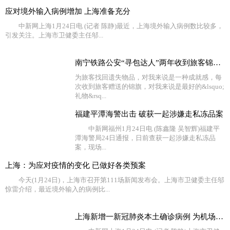
应对境外输入病例增加 上海准备充分
中新网上海1月24日电 (记者 陈静)最近，上海境外输入病例数比较多，
引发关注。上海市卫健委主任邬...
南宁铁路公安“寻包达人”两年收到旅客锦旗116面
为旅客找回遗失物品，对我来说是一种成就感，每
次收到旅客赠送的锦旗，对我来说是最好的&lsquo;
礼物&rsq...
福建平潭海警出击 破获一起涉嫌走私冻品案
中新网福州1月24日电 (陈鑫隆 吴智辉)福建平
潭海警局24日通报，日前查获一起涉嫌走私冻品
案，现场...
上海：为应对疫情的变化 已做好各类预案
今天(1月24日)，上海市召开第111场新闻发布会。上海市卫健委主任邬
惊雷介绍，最近境外输入的病例比...
上海新增一新冠肺炎本土确诊病例 为机场工作人员