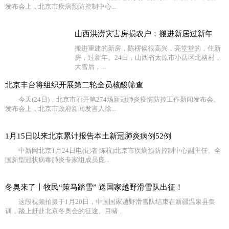
发布会上，北京市疾病预防控制中心...
山西洪涝灾害房损农户：搬进新居过新年
搬进重建的新房，陈楞侯很高兴，亮堂堂的，住新
房，过新年。24日，山西省太原市小店区北格村，
大雪后，...
北京丰台将组织开展第二轮全员核酸筛查
今天(24日)，北京市召开第274场新冠肺炎疫情防控工作新闻发布会。
发布会上，北京市政府新闻发言人徐...
1月15日以来北京累计报告本土新冠肺炎病例52例
中新网北京1月24日电(记者 陈杭)北京市疾病预防控制中心副主任、全
国新型冠状病毒肺炎专家组成员庞...
冬奥来了丨牧民“策马踏雪” 送国家越野滑雪队出征！
这段视频拍摄于1月20日，中国国家越野滑雪队结束在新疆温泉县集
训，踏上赶赴北京冬奥会的征途。目睹...