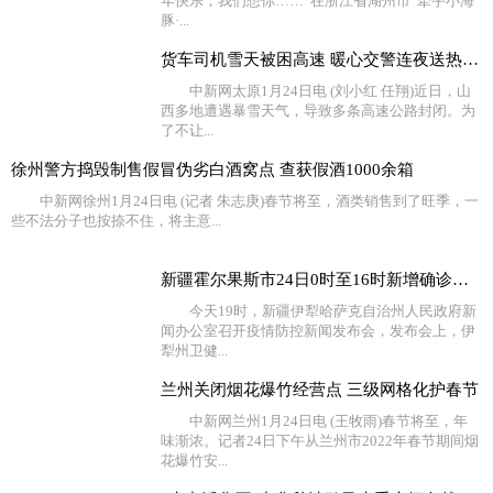
年快乐，我们想你……”在浙江省湖州市“牵手小海
豚·...
货车司机雪天被困高速 暖心交警连夜送热水食物
中新网太原1月24日电 (刘小红 任翔)近日，山
西多地遭遇暴雪天气，导致多条高速公路封闭。为
了不让...
徐州警方捣毁制售假冒伪劣白酒窝点 查获假酒1000余箱
中新网徐州1月24日电 (记者 朱志庚)春节将至，酒类销售到了旺季，一
些不法分子也按捺不住，将主意...
新疆霍尔果斯市24日0时至16时新增确诊病例4例 无症状感
今天19时，新疆伊犁哈萨克自治州人民政府新
闻办公室召开疫情防控新闻发布会，发布会上，伊
犁州卫健...
兰州关闭烟花爆竹经营点 三级网格化护春节
中新网兰州1月24日电 (王牧雨)春节将至，年
味渐浓。记者24日下午从兰州市2022年春节期间烟
花爆竹安...