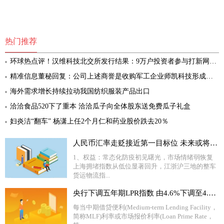
热门推荐
环球热点评！汉维科技北交所发行结果：9万户投资者参与打新网上有效申购倍数91倍
精准信息董秘回复：公司上述商誉是收购军工企业师凯科技形成的，截至目前师凯科技经营状况良好，未发现有减值迹象 环球消息
海外需求增长持续拉动我国纺织服装产品出口
洽洽食品520下了重本 洽洽瓜子向全体股东送免费瓜子礼盒
妇炎洁“翻车” 杨潇上任2个月仁和药业股价跌去20％
人民币汇率走贬接近第一目标位 未来或将走向7.0时代
1、权益：常态化防疫初见曙光，市场情绪弱恢复
上海拥堵指数从低位显著回升，江浙沪三地的整车
货运物流指...
央行下调五年期LPR指数 由4.6%下调至4.45%
每当中期借贷便利(Medium-term Lending Facility，
简称MLF)利率或市场报价利率(Loan Prime Rate，