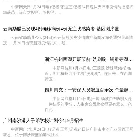
中新网天津1月24日电 (记者 张道正)记者24日晚从天津市疫情防控指挥
部获悉，该市封控区、管控区、...
云南勐腊已发现4例确诊病例4例无症状感染者 基因测序显
云南省勐腊县今天(24日)召开新冠肺炎疫情防控新闻发布会通报最新情
况，1月20日出现新冠疫情以来，截...
浙江杭州西湖开展节前“洗刷刷” 铜雕等湖面设施换新颜
中新网杭州1月24日电 (王题题 沙姝慧)春节临
近，浙江杭州西湖忙着“洗刷刷”。连日来，在西湖
荷区...
四川南充：一安保人员献血百余次 总量超过40000毫升
中新网成都1月24日电(王爵 杨波)“帮助别人是
一件快乐的事情，人生也会因此变得更有意义，条
件允...
广州南沙港人子弟学校计划今年9月招生
中新网广州1月24日电 (记者 王坚)记者24日从广州市南沙产业园管理局
获悉，位于南沙庆盛的港式社区...