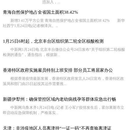
惑加入，...
青海自然保护地占全省国土面积38.42%
新增3 41万平方公里 青海自然保护地占全省国土面积38 42% 新华
社西宁1月24日电(记者柳泽兴、...
1月25日6时起，北京丰台区组织第二轮全区核酸检测
中新网1月24日电 北京丰台微信公众号24日发布“关于组织第二轮核酸
检测的通告”，通告指出，根据新...
香港特区政府实施雇员特别上班安排 部分员工将居家办公
根据香港疫情最新发展，香港特区政府发言人24日宣布，香港特区政
策局和部门由25日起按其运作需要推...
新疆伊犁州：确保管控区域内老幼病残孕等群体应急出行畅
中新网乌鲁木齐1月24日电 (记者 王小军)“疫情发生后，霍尔果斯市立
即启动应急保障机制，严格落实...
天津：非涉疫地区人员离津持“一证一码”不再查验离津证