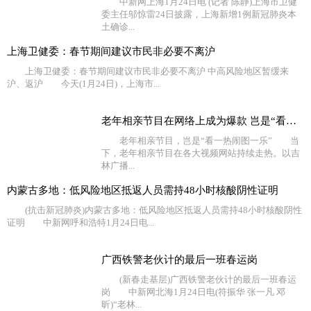
中新网上海1月24日电 (记者 陈静)上海市卫健
委主任邬惊雷24日披露，上海新增1例新冠肺炎本
土确诊...
上海卫健委：春节期间建议市民非必要不离沪
上海卫健委：春节期间建议市民非必要不离沪 中高风险地区暂缓来
沪、返沪 今天(1月24日)，上海市...
老年相亲节目在网络上成为爆款 岂是“看一热闹图一乐”
老年相亲节目，岂是“看一热闹图一乐” 当
下，老年相亲节目在各大视频网站持续走热。以吉
林广播...
内蒙古多地：低风险地区抵返人员需持48小时核酸阴性证明
(抗击新冠肺炎)内蒙古多地：低风险地区抵返人员需持48小时核酸阴性
证明 中新网呼和浩特1月24日电...
广西铁警老伙计的最后一班春运岗
(新春走基层)广西铁警老伙计的最后一班春运
岗 中新网北海1月24日电(符振华 张一凡 邓
昕)“老林...