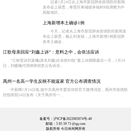
记者1月24日从上海市新冠肺炎疫情防控新闻
发布会上获悉，奉贤区奉城镇幸福村8组调整为中
风险地区。...
上海新增本土确诊1例
今天，记者从上海市新冠肺炎疫情防控新闻发
布会上获悉，截止到发稿，上海市新增1例新冠肺
炎本土确诊...
江歌母亲回应“刘鑫上诉”：意料之中，会依法应诉
“江秋莲诉刘某曦(原名刘鑫)生命权纠纷”案上诉期限最后一天，1月24
日，刘暖曦代理律师胡贵云告诉澎...
禹州一名高一学生反映不能返家 官方公布调查情况
中新网1月24日电 据中共禹州市委宣传部官方微博消息，禹州市疫情防
控指挥部24日发布《关于禹州市一...
备案号：沪ICP备2022005074号-40
邮箱：5 85 59 73 @qq.com
版权所有 今日休闲网所有