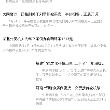
一步规范全市交通(健康服务)站点设...
大同警方：已接到关于刘学州被买卖一事的报警，正展开调
1月24日，寻亲成功后被生母微信拉黑的男孩刘学州在海南三亚自杀，
于当日凌晨经抢救无效死亡。刘学州...
湖北公安机关去年立案侦办食药环案1713起
中新网武汉1月24日电 (李宗吾)24日从湖北省公安厅获悉，湖北公安食
药环犯罪侦查部门2021年共立案侦...
福建宁德文化科技卫生“三下乡”：把温暖送到百姓的心坎
中新网宁德1月24日电 (吴允杰)“爷爷您头发长
了，我帮您剃个头。”“这个福字的写法很有讲究，
提笔...
济南2例确诊病例密接、次密接首轮核酸检测结果均为阴性
中新网济南1月24日电 (记者 梁犇)济南市新冠
肺炎疫情防控应急指挥领导小组副组长王宏志24日
通报，...