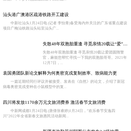
汕头港广澳港区疏港铁路开工建设
中新社汕头1月24日电 (记者 李怡青)备受海内外关注的广东省重点建设
项目广梅汕铁路汕头站至汕头广...
失散48年双胞胎重逢 寻觅亲情20载让“爱”团圆
失散48年双胞胎重逢 寻觅亲情20载让爱团圆隋警
官，麻烦您帮忙寻找一下我的双胞胎哥哥。2021年
12月7日，...
袁国勇团队新论文解释为何奥密克戎复制效率、致病能力更
一篇近期经同行评议并被接受、发表在《自然》的论文，介绍了新冠
病毒奥密克戎变种在小鼠模型中的复...
四川将发放1170余万元文旅消费券 激活春节文旅消费
中新网成都1月24日电 (唐倩张睿婷)1月24日，“欢乐春节安逸四
川”2022年全省新春文旅惠民活动新闻...