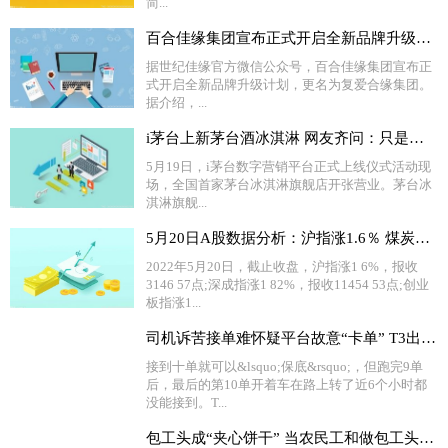
简...
百合佳缘集团宣布正式开启全新品牌升级计划 更名为“复爱合缘集团”
据世纪佳缘官方微信公众号，百合佳缘集团宣布正
式开启全新品牌升级计划，更名为复爱合缘集团。
据介绍，...
i茅台上新茅台酒冰淇淋 网友齐问：只是多少度的？
5月19日，i茅台数字营销平台正式上线仪式活动现
场，全国首家茅台冰淇淋旗舰店开张营业。茅台冰
淇淋旗舰...
5月20日A股数据分析：沪指涨1.6％ 煤炭板块全天走强
2022年5月20日，截止收盘，沪指涨1 6%，报收
3146 57点;深成指涨1 82%，报收11454 53点;创业
板指涨1...
司机诉苦接单难怀疑平台故意“卡单” T3出行回应
接到十单就可以&lsquo;保底&rsquo;，但跑完9单
后，最后的第10单开着车在路上转了近6个小时都
没能接到。T...
包工头成“夹心饼干” 当农民工和做包工头有啥区别？