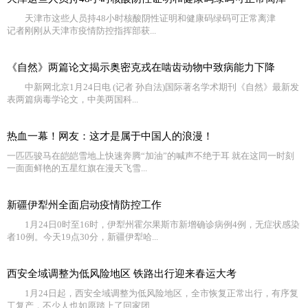
天津市这些人员持48小时核酸阴性证明和健康码绿码可正常离津
记者刚刚从天津市疫情防控指挥部获...
《自然》两篇论文揭示奥密克戎在啮齿动物中致病能力下降
中新网北京1月24日电 (记者 孙自法)国际著名学术期刊《自然》最新发
表两篇病毒学论文，中美两国科...
热血一幕！网友：这才是属于中国人的浪漫！
一匹匹骏马在皑皑雪地上快速奔腾“加油”的喊声不绝于耳 就在这同一时刻
一面面鲜艳的五星红旗在漫天飞雪...
新疆伊犁州全面启动疫情防控工作
1月24日0时至16时，伊犁州霍尔果斯市新增确诊病例4例，无症状感染
者10例。今天19点30分，新疆伊犁哈...
西安全域调整为低风险地区 铁路出行迎来春运大考
1月24日起，西安全域调整为低风险地区，全市恢复正常出行，有序复
工复产，不少人也如愿踏上了回家团...