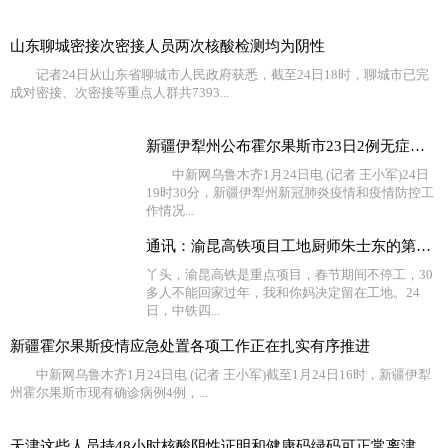
山东聊城密接次密接人员两次核酸检测均为阴性
记者24日从山东省聊城市人民政府获悉，截至24日18时，聊城市已完
成对密接、次密接等重点人群共7393...
新疆伊犁州公布霍尔果斯市23日2例无症状感染者流调情况
中新网乌鲁木齐1月24日电 (记者 王小军)24日
19时30分，新疆伊犁州新冠肺炎疫情和疫情防控工
作情况...
通讯：渝昆高铁项目工地厨师朱士东的第10个“家”
丫头，渝昆高铁是重点项目，春节期间不停工，30
多人不能回家过年，我和你妈决定留在工地。24
日，中铁四...
新疆霍尔果斯疫情应急处置各项工作正在扎实有序推进
中新网乌鲁木齐1月24日电 (记者 王小军)截至1月24日16时，新疆伊犁
州霍尔果斯市现有确诊病例4例，...
天津这些人员持48小时核酸阴性证明和健康码绿码可正常离津