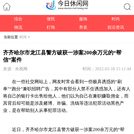
综合
便民
服饰
时尚
搜索
物流
灯饰
养老
前沿资讯
当前位置 :
时尚
>
齐齐哈尔市龙江县警方破获一涉案200余万元的“帮
信”案件
来源 : 央视网
时间：2022-03-18 15:11:44
在一些社交网站上，网友时常会看到一些极具诱惑的“刷
单”“跑分”兼职招聘广告，其中有部分人禁不住诱惑加入，还有人
将自己的银行卡出售给他人，他们以为自己在兼职赚取佣金，而
其背后却可能是涉及赌博、诈骗、洗钱等违法犯罪活动黑色产
业，是在帮助别人从事犯罪活动。
近日，齐齐哈尔市龙江县警方破获一涉案200余万元的“帮