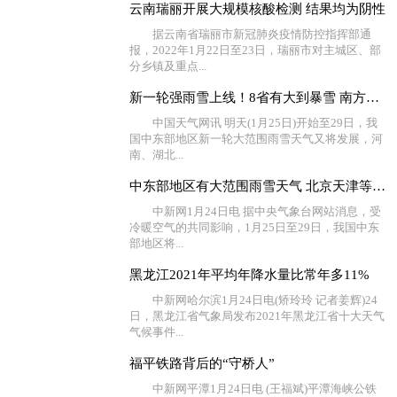
云南瑞丽开展大规模核酸检测 结果均为阴性
据云南省瑞丽市新冠肺炎疫情防控指挥部通
报，2022年1月22日至23日，瑞丽市对主城区、部
分乡镇及重点...
新一轮强雨雪上线！8省有大到暴雪 南方湿冷将持续至春节
中国天气网讯 明天(1月25日)开始至29日，我
国中东部地区新一轮大范围雨雪天气又将发展，河
南、湖北...
中东部地区有大范围雨雪天气 北京天津等地有大雾
中新网1月24日电 据中央气象台网站消息，受
冷暖空气的共同影响，1月25日至29日，我国中东
部地区将...
黑龙江2021年平均年降水量比常年多11%
中新网哈尔滨1月24日电(矫玲玲 记者姜辉)24
日，黑龙江省气象局发布2021年黑龙江省十大天气
气候事件...
福平铁路背后的“守桥人”
中新网平潭1月24日电 (王福斌)平潭海峡公铁