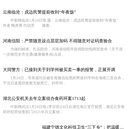
云南临沧：戍边民警提前收到“年夜饭”
中新网临沧1月24日电 题：云南临沧：戍边民警提前收到“年夜饭”
作者 陶虎菁 代佶芳 随着...
河南信阳：严禁随意设点层层加码 不得随意对证码查验合
为做到精准、扎实防控，河南省信阳市疫情防控指挥部发布《关于进
一步规范全市交通(健康服务)站点设...
大同警方：已接到关于刘学州被买卖一事的报警，正展开调
1月24日，寻亲成功后被生母微信拉黑的男孩刘学州在海南三亚自杀，
于当日凌晨经抢救无效死亡。刘学州...
湖北公安机关去年立案侦办食药环案1713起
中新网武汉1月24日电 (李宗吾)24日从湖北省公安厅获悉，湖北公安食
药环犯罪侦查部门2021年共立案侦...
福建宁德文化科技卫生“三下乡”：把温暖送到百姓的心坎