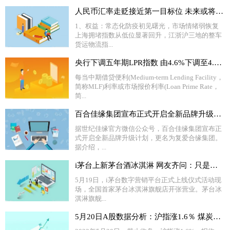
人民币汇率走贬接近第一目标位 未来或将走向7.0时代
1、权益：常态化防疫初见曙光，市场情绪弱恢复
上海拥堵指数从低位显著回升，江浙沪三地的整车
货运物流指...
央行下调五年期LPR指数 由4.6%下调至4.45%
每当中期借贷便利(Medium-term Lending Facility，
简称MLF)利率或市场报价利率(Loan Prime Rate，
简...
百合佳缘集团宣布正式开启全新品牌升级计划 更名为“复爱合缘集团”
据世纪佳缘官方微信公众号，百合佳缘集团宣布正
式开启全新品牌升级计划，更名为复爱合缘集团。
据介绍，...
i茅台上新茅台酒冰淇淋 网友齐问：只是多少度的？
5月19日，i茅台数字营销平台正式上线仪式活动现
场，全国首家茅台冰淇淋旗舰店开张营业。茅台冰
淇淋旗舰...
5月20日A股数据分析：沪指涨1.6％ 煤炭板块全天走强