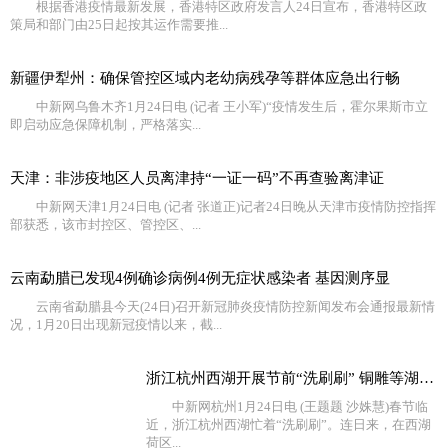
根据香港疫情最新发展，香港特区政府发言人24日宣布，香港特区政
策局和部门由25日起按其运作需要推...
新疆伊犁州：确保管控区域内老幼病残孕等群体应急出行畅
中新网乌鲁木齐1月24日电 (记者 王小军)“疫情发生后，霍尔果斯市立
即启动应急保障机制，严格落实...
天津：非涉疫地区人员离津持“一证一码”不再查验离津证
中新网天津1月24日电 (记者 张道正)记者24日晚从天津市疫情防控指挥
部获悉，该市封控区、管控区、...
云南勐腊已发现4例确诊病例4例无症状感染者 基因测序显
云南省勐腊县今天(24日)召开新冠肺炎疫情防控新闻发布会通报最新情
况，1月20日出现新冠疫情以来，截...
浙江杭州西湖开展节前“洗刷刷” 铜雕等湖面设施换新颜
中新网杭州1月24日电 (王题题 沙姝慧)春节临
近，浙江杭州西湖忙着“洗刷刷”。连日来，在西湖
荷区...