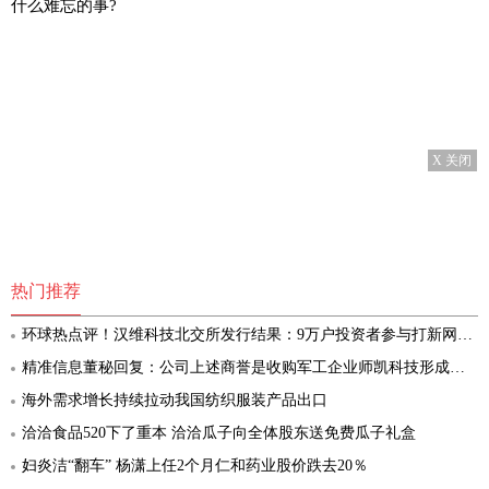
什么难忘的事?
X 关闭
热门推荐
环球热点评！汉维科技北交所发行结果：9万户投资者参与打新网上有效申购倍数91倍
精准信息董秘回复：公司上述商誉是收购军工企业师凯科技形成的，截至目前师凯科技经营状况良好，未发现有减值迹象 环球消息
海外需求增长持续拉动我国纺织服装产品出口
洽洽食品520下了重本 洽洽瓜子向全体股东送免费瓜子礼盒
妇炎洁“翻车” 杨潇上任2个月仁和药业股价跌去20％