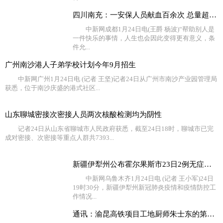
四川南充：一安保人员献血百余次 总量超过40000毫升
中新网成都1月24日电(王爵 杨波)“帮助别人是
一件快乐的事情，人生也会因此变得更有意义，条
件允...
广州南沙港人子弟学校计划今年9月招生
中新网广州1月24日电 (记者 王坚)记者24日从广州市南沙产业园管理局
获悉，位于南沙庆盛的港式社区...
山东聊城密接次密接人员两次核酸检测均为阴性
记者24日从山东省聊城市人民政府获悉，截至24日18时，聊城市已完
成对密接、次密接等重点人群共7393...
新疆伊犁州公布霍尔果斯市23日2例无症状感染者流调情况
中新网乌鲁木齐1月24日电 (记者 王小军)24日
19时30分，新疆伊犁州新冠肺炎疫情和疫情防控工
作情况...
通讯：渝昆高铁项目工地厨师朱士东的第10个“家”