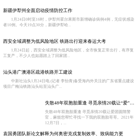
新疆伊犁州全面启动疫情防控工作
1月24日0时至16时，伊犁州霍尔果斯市新增确诊病例4例，无症状感染
者10例。今天19点30分，新疆伊犁哈...
西安全域调整为低风险地区 铁路出行迎来春运大考
1月24日起，西安全域调整为低风险地区，全市恢复正常出行，有序复
工复产，不少人也如愿踏上了回家团...
汕头港广澳港区疏港铁路开工建设
中新社汕头1月24日电 (记者 李怡青)备受海内外关注的广东省重点建设
项目广梅汕铁路汕头站至汕头广...
失散48年双胞胎重逢 寻觅亲情20载让“爱”团圆
失散48年双胞胎重逢 寻觅亲情20载让爱团圆隋警
官，麻烦您帮忙寻找一下我的双胞胎哥哥。2021年
12月7日，...
袁国勇团队新论文解释为何奥密克戎复制效率、致病能力更