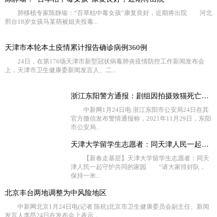
肺移植专家陈静瑜：“百草枯中毒女孩”康复良好，近期将出院 河北
邢台18岁女孩马某萌被姐夫投毒...
天津市本轮本土疫情累计报告确诊病例360例
24日，在第176场天津市新型冠状病毒肺炎疫情防控工作新闻发布会
上，天津市卫生健康委新闻发言人、二...
浙江东阳警方通报：剧组因拍摄致猫死亡等事实不成立
中新网1月24日电 浙江东阳市公安局24日在其
官方微信发布警情通报称，2021年11月29日，东阳
市公安局...
天津大学留学生志愿者：同天津人民一起守护共同的家园
【新春走基层】天津大学留学生志愿者：同天
津人民一起守护共同的家园 “请大家排好队，
保持一米...
北京丰台两地调整为中风险地区
中新网北京1月24日电(记者 陈杭)北京市卫生健康委员会副主任、新闻
发言人李昂24日在发布会上表示，...