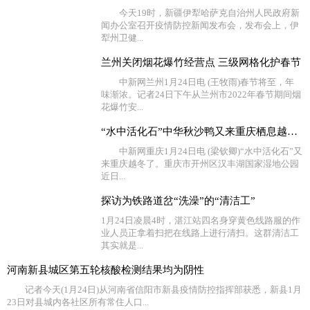
今天19时，新疆伊犁哈萨克自治州人民政府新
闻办公室召开疫情防控新闻发布会，发布会上，伊
犁州卫健...
兰州关闭烟花爆竹经营点 三级网格化护春节
中新网兰州1月24日电 (王牧雨)春节将至，年
味渐浓。记者24日下午从兰州市2022年春节期间烟
花爆竹安...
“水中活化石”中华秋沙鸭又来重庆栖息越冬了
中新网重庆1月24日电 (梁钦卿)“水中活化石”又
来重庆越冬了。重庆市开州区汉丰湖国家湿地公园
近日...
探访为铁路道岔“洗澡”的“清洁工”
1月24日凌晨4时，湛江站四名身穿黄色线路服的作
业人员正拿着扫把在线路上进行清扫。这群清洁工
其实就是...
河南新县城区第五轮核酸检测结果均为阴性
记者今天(1月24日)从河南省信阳市新县疫情防控指挥部获悉，新县1月
23日对县城内各社区所有常住人口...