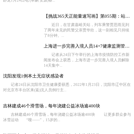
卧龙1月24日电 (单鹏 安源)春...
【挑战365天正能量速写画】第055期：站台相聚的8分钟她等
近日，在甘肃嘉峪关站，列车乘警贾思雨见到
了两年未见的民警父亲贾华欣，这一刻相见只持续
了8分钟。...
上海进一步完善入境人员14+7健康监测管理服务
记者从24日下午举行的上海市疫情防控工作新
闻发布会上获悉，上海市进一步完善入境人员解除
14天集中...
沈阳发现1例本土无症状感染者
记者24日从沈阳市卫生健康委获悉，2022年1月23日，沈阳市辽中区在
对北京市丰台区来(返)沈人员例行主...
吉林建成46个滑雪场，每年浇建公益冰场逾400块
吉林建成46个滑雪场，每年浇建公益冰场逾400块 让更多群众参与
冰雪运动 “嗖——”，15岁的...