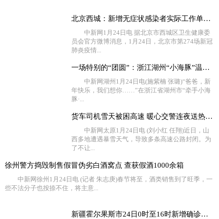
北京西城：新增无症状感染者实际工作单位不在西城，相关
中新网1月24日电 据北京市西城区卫生健康委
员会官方微博消息，1月24日，北京市第274场新冠
肺炎疫情...
一场特别的“团圆”：浙江湖州“小海豚”温暖过新年
中新网湖州1月24日电(施紫楠 张璐)“爸爸，新
年快乐，我们想你……”在浙江省湖州市“牵手小海
豚·...
货车司机雪天被困高速 暖心交警连夜送热水食物
中新网太原1月24日电 (刘小红 任翔)近日，山
西多地遭遇暴雪天气，导致多条高速公路封闭。为
了不让...
徐州警方捣毁制售假冒伪劣白酒窝点 查获假酒1000余箱
中新网徐州1月24日电 (记者 朱志庚)春节将至，酒类销售到了旺季，一
些不法分子也按捺不住，将主意...
新疆霍尔果斯市24日0时至16时新增确诊病例4例 无症状感