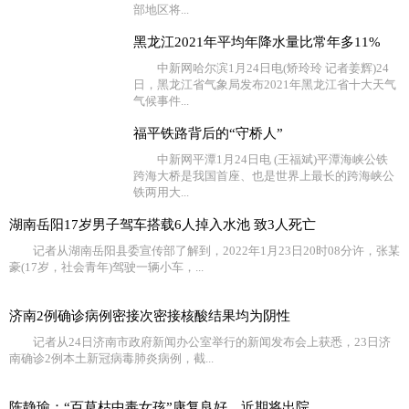
部地区将...
黑龙江2021年平均年降水量比常年多11%
中新网哈尔滨1月24日电(矫玲玲 记者姜辉)24
日，黑龙江省气象局发布2021年黑龙江省十大天气
气候事件...
福平铁路背后的“守桥人”
中新网平潭1月24日电 (王福斌)平潭海峡公铁
跨海大桥是我国首座、也是世界上最长的跨海峡公
铁两用大...
湖南岳阳17岁男子驾车搭载6人掉入水池 致3人死亡
记者从湖南岳阳县委宣传部了解到，2022年1月23日20时08分许，张某
豪(17岁，社会青年)驾驶一辆小车，...
济南2例确诊病例密接次密接核酸结果均为阴性
记者从24日济南市政府新闻办公室举行的新闻发布会上获悉，23日济
南确诊2例本土新冠病毒肺炎病例，截...
陈静瑜：“百草枯中毒女孩”康复良好，近期将出院