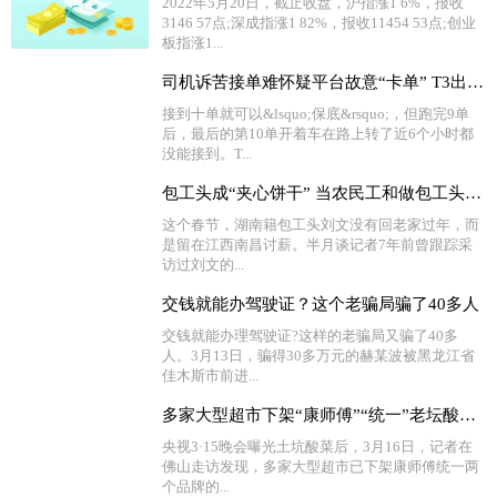
2022年5月20日，截止收盘，沪指涨1 6%，报收
3146 57点;深成指涨1 82%，报收11454 53点;创业
板指涨1...
司机诉苦接单难怀疑平台故意“卡单” T3出行回应
接到十单就可以&lsquo;保底&rsquo;，但跑完9单
后，最后的第10单开着车在路上转了近6个小时都
没能接到。T...
包工头成“夹心饼干” 当农民工和做包工头有啥区别？
这个春节，湖南籍包工头刘文没有回老家过年，而
是留在江西南昌讨薪。半月谈记者7年前曾跟踪采
访过刘文的...
交钱就能办驾驶证？这个老骗局骗了40多人
交钱就能办理驾驶证?这样的老骗局又骗了40多
人。3月13日，骗得30多万元的赫某波被黑龙江省
佳木斯市前进...
多家大型超市下架“康师傅”“统一”老坛酸菜牛肉面
央视3·15晚会曝光土坑酸菜后，3月16日，记者在
佛山走访发现，多家大型超市已下架康师傅统一两
个品牌的...