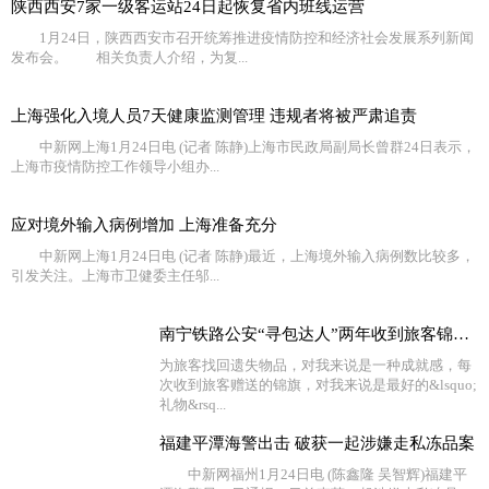
陕西西安7家一级客运站24日起恢复省内班线运营
1月24日，陕西西安市召开统筹推进疫情防控和经济社会发展系列新闻
发布会。 相关负责人介绍，为复...
上海强化入境人员7天健康监测管理 违规者将被严肃追责
中新网上海1月24日电 (记者 陈静)上海市民政局副局长曾群24日表示，
上海市疫情防控工作领导小组办...
应对境外输入病例增加 上海准备充分
中新网上海1月24日电 (记者 陈静)最近，上海境外输入病例数比较多，
引发关注。上海市卫健委主任邬...
南宁铁路公安“寻包达人”两年收到旅客锦旗116面
为旅客找回遗失物品，对我来说是一种成就感，每
次收到旅客赠送的锦旗，对我来说是最好的&lsquo;
礼物&rsq...
福建平潭海警出击 破获一起涉嫌走私冻品案
中新网福州1月24日电 (陈鑫隆 吴智辉)福建平