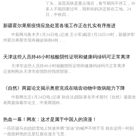
丫头，渝昆高铁是重点项目，春节期间不停工，30
多人不能回家过年，我和你妈决定留在工地。24
日，中铁四...
新疆霍尔果斯疫情应急处置各项工作正在扎实有序推进
中新网乌鲁木齐1月24日电 (记者 王小军)截至1月24日16时，新疆伊犁
州霍尔果斯市现有确诊病例4例，...
天津这些人员持48小时核酸阴性证明和健康码绿码可正常离津
天津市这些人员持48小时核酸阴性证明和健康码绿码可正常离津
记者刚刚从天津市疫情防控指挥部获...
《自然》两篇论文揭示奥密克戎在啮齿动物中致病能力下降
中新网北京1月24日电 (记者 孙自法)国际著名学术期刊《自然》最新发
表两篇病毒学论文，中美两国科...
热血一幕！网友：这才是属于中国人的浪漫！
一匹匹骏马在皑皑雪地上快速奔腾“加油”的喊声不绝于耳 就在这同一时刻
一面面鲜艳的五星红旗在漫天飞雪...