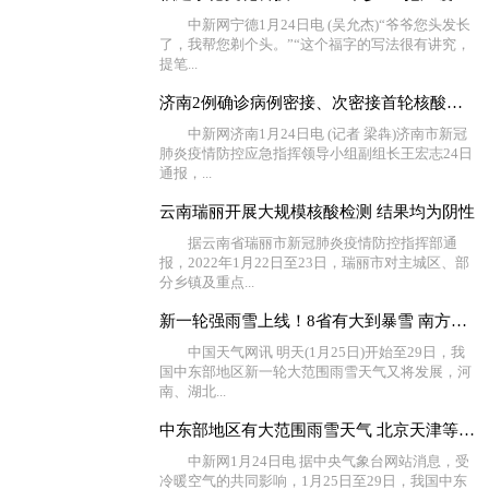
中新网宁德1月24日电 (吴允杰)“爷爷您头发长
了，我帮您剃个头。”“这个福字的写法很有讲究，
提笔...
济南2例确诊病例密接、次密接首轮核酸检测结果均为阴性
中新网济南1月24日电 (记者 梁犇)济南市新冠
肺炎疫情防控应急指挥领导小组副组长王宏志24日
通报，...
云南瑞丽开展大规模核酸检测 结果均为阴性
据云南省瑞丽市新冠肺炎疫情防控指挥部通
报，2022年1月22日至23日，瑞丽市对主城区、部
分乡镇及重点...
新一轮强雨雪上线！8省有大到暴雪 南方湿冷将持续至春节
中国天气网讯 明天(1月25日)开始至29日，我
国中东部地区新一轮大范围雨雪天气又将发展，河
南、湖北...
中东部地区有大范围雨雪天气 北京天津等地有大雾
中新网1月24日电 据中央气象台网站消息，受
冷暖空气的共同影响，1月25日至29日，我国中东