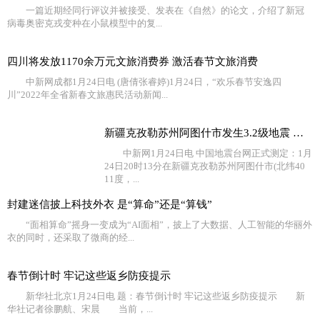
一篇近期经同行评议并被接受、发表在《自然》的论文，介绍了新冠
病毒奥密克戎变种在小鼠模型中的复...
四川将发放1170余万元文旅消费券 激活春节文旅消费
中新网成都1月24日电 (唐倩张睿婷)1月24日，“欢乐春节安逸四
川”2022年全省新春文旅惠民活动新闻...
新疆克孜勒苏州阿图什市发生3.2级地震 震源深度18千米
中新网1月24日电 中国地震台网正式测定：1月
24日20时13分在新疆克孜勒苏州阿图什市(北纬40
11度，...
封建迷信披上科技外衣 是“算命”还是“算钱”
“面相算命”摇身一变成为“AI面相”，披上了大数据、人工智能的华丽外
衣的同时，还采取了微商的经...
春节倒计时 牢记这些返乡防疫提示
新华社北京1月24日电 题：春节倒计时 牢记这些返乡防疫提示 新
华社记者徐鹏航、宋晨 当前，...