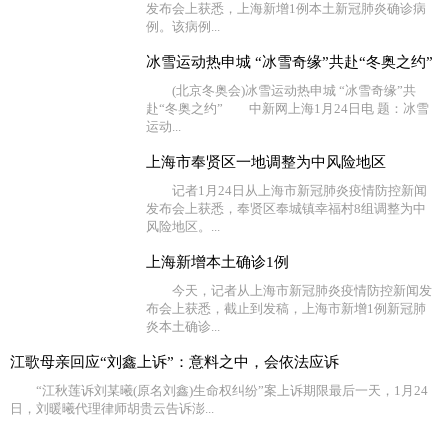
发布会上获悉，上海新增1例本土新冠肺炎确诊病
例。该病例...
冰雪运动热申城 “冰雪奇缘”共赴“冬奥之约”
(北京冬奥会)冰雪运动热申城 “冰雪奇缘”共
赴“冬奥之约” 中新网上海1月24日电 题：冰雪
运动...
上海市奉贤区一地调整为中风险地区
记者1月24日从上海市新冠肺炎疫情防控新闻
发布会上获悉，奉贤区奉城镇幸福村8组调整为中
风险地区。...
上海新增本土确诊1例
今天，记者从上海市新冠肺炎疫情防控新闻发
布会上获悉，截止到发稿，上海市新增1例新冠肺
炎本土确诊...
江歌母亲回应“刘鑫上诉”：意料之中，会依法应诉
“江秋莲诉刘某曦(原名刘鑫)生命权纠纷”案上诉期限最后一天，1月24
日，刘暖曦代理律师胡贵云告诉澎...