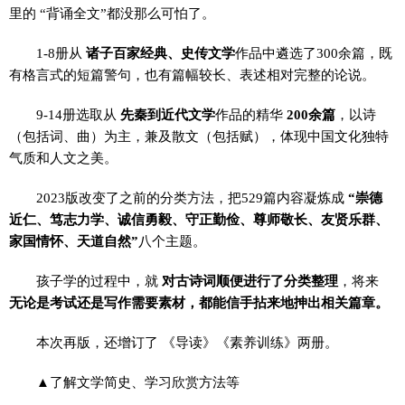
里的 “背诵全文”都没那么可怕了。
1-8册从
诸子百家经典、史传文学
作品中遴选了300余篇，既
有格言式的短篇警句，也有篇幅较长、表述相对完整的论说。
9-14册选取从
先秦到近代文学
作品的精华
200余篇
，以诗
（包括词、曲）为主，兼及散文（包括赋），体现中国文化独特
气质和人文之美。
2023版改变了之前的分类方法，把529篇内容凝炼成
“崇德
近仁、笃志力学、诚信勇毅、守正勤俭、尊师敬长、友贤乐群、
家国情怀、天道自然”
八个主题。
孩子学的过程中，就
对古诗词顺便进行了分类整理
，将来
无论是考试还是写作需要素材，都能信手拈来地抻出相关篇章。
本次再版，还增订了 《导读》《素养训练》两册。
▲了解文学简史、学习欣赏方法等