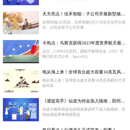
天天亮点！佳禾智能：子公司开展新型储能业务 预计9月底试产
证券时报e公司讯，佳禾智能6月27日在互动平台表
示，公司全资子公司开展
今热点：马斯克获得2023年度世界航天最高奖 星舰成功率已大增
近日，CNMO注意到，国际宇航联合会（IAF）官
网已经正式公布，SpaceX公
电从海上来！全球首台超大容量16兆瓦风机叶片开始吊装
电从海上来！全球首台超大容量16兆瓦风机叶片开
始吊装
《灌篮高手》仙道为何会加入陵南，田冈给了多少好处？|今日精选
仙道大概率就是在剧情发展诉求下进入陵南的，否
则仙道如果单纯按照这
每日看点！白酒龙头正式宣布：剥离！