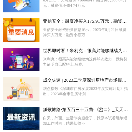
6月21日，大商股份（600694）融资买入306 64万
元，融资偿还484 74万元
亚信安全：融资净买入175.91万元，融资余额2857.55万元（06-21） 每日关注
亚信安全融资融券信息显示，2023年6月21日融资
净买入万元；融资余额万
世界即时看！米利克：很高兴能够继续为这件球衣效力，我将努力证明自己配得上
米利克：很高兴能够继续为这件球衣效力，我将努
力证明自己配得上,马赛,
成交失速 | 2023二季度深圳房地产市场报告|每日播报
观点指数《深圳市住房发展2023年度实施计划》指
出，2023年全市住房计划
狐歌旅路·第五百三十五曲·《岔口》_天天快播
白天，外面。生活节奏崩盘了，我原本试着继续增
加工作时间，结果却得不