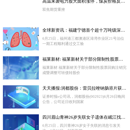
高温来袭电力股大面积涨停，煤炭价格反弹动力不足
双焦期货重挫
全球新资讯：福建宁德首个超十万吨级深水泊位通过交工验收
6月25日，福州港三都澳港区漳湾作业区21号泊位
一期工程顺利通过交工验
福莱新材: 福莱新材关于部分限制性股票回购注销完成暨调整可转债转股价格的公告
福莱新材:福莱新材关于部分限制性股票回购注销完
成暨调整可转债转股价
天天播报:润都股份：雷贝拉唑钠肠溶片获药品注册证书
证券时报e公司讯，润都股份(002923)6月26日晚间
公告，公司近日收到国家
四川眉山青神26岁失联女子遗体在岷江找到 警方：正在调查中
6月25日，四川青神26岁女子失联的消息引发关