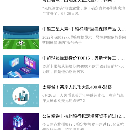
“光瓶酒龙头”顺鑫农业，终于确定真的要剥离房地
产业务了。6月26日晚
中银三星人寿“中银祥顺”重疾保障产品 关注多发疾病 提质性价比高
2022年保险行业理赔数据显示，恶性肿瘤依然是困
扰国民健康的“头号杀手
中超球员最新身价TOP15，奥斯卡称王，武磊国内最高，红黑榜都有谁 今头条
奥斯卡虽然从巅峰期的4000万欧元跌到目前的750
万欧，但是他仍然高居第
太突然！离岸人民币大跌400点-观察
6月26日，人民币兑美元汇率继续走低，在岸与离
岸人民币兑美元均跌破7 2
公告精选丨杭州银行拟定增募资不超过125亿元；昆仑万维回复关注函：股东借款安排让公司资金储备更加丰富
今日焦点杭州银行：拟定增募资不超过125亿元杭
州银行公告，拟定增募资