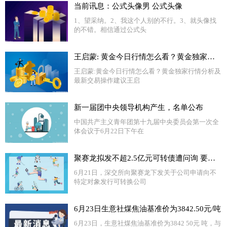
当前讯息：公式头像男 公式头像
1、望采纳。2、我这个人别的不行。3、就头像找
的不错。相信通过公式头
王启蒙: 黄金今日行情怎么看？黄金独家行情分析及最新交易操作建议
王启蒙:黄金今日行情怎么看？黄金独家行情分析及
最新交易操作建议王启
新一届团中央领导机构产生，名单公布
中国共产主义青年团第十九届中央委员会第一次全
体会议于6月22日下午在
聚赛龙拟发不超2.5亿元可转债遭问询 要求说明前期募投项目尚未建成情况下扩大业务规模的必要性|每日快讯
6月21日，深交所向聚赛龙下发关于公司申请向不
特定对象发行可转换公司
6月23日生意社煤焦油基准价为3842.50元/吨
6月23日，生意社煤焦油基准价为3842 50元 吨，与