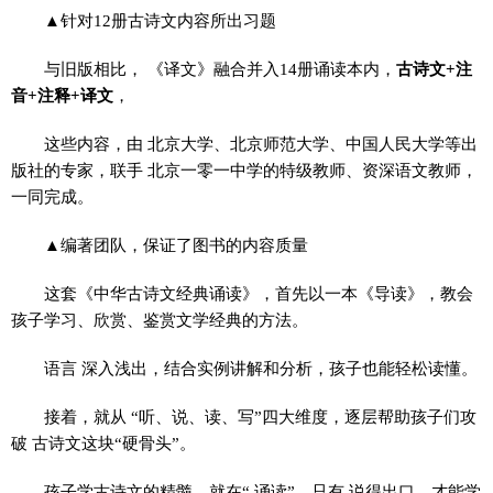
▲针对12册古诗文内容所出习题
与旧版相比， 《译文》融合并入14册诵读本内，
古诗文+注
音+注释+译文
，
这些内容，由 北京大学、北京师范大学、中国人民大学等出
版社的专家，联手 北京一零一中学的特级教师、资深语文教师，
一同完成。
▲编著团队，保证了图书的内容质量
这套《中华古诗文经典诵读》，首先以一本《导读》，教会
孩子学习、欣赏、鉴赏文学经典的方法。
语言 深入浅出，结合实例讲解和分析，孩子也能轻松读懂。
接着，就从 “听、说、读、写”四大维度，逐层帮助孩子们攻
破 古诗文这块“硬骨头”。
孩子学古诗文的精髓，就在“ 诵读”，只有 说得出口，才能学