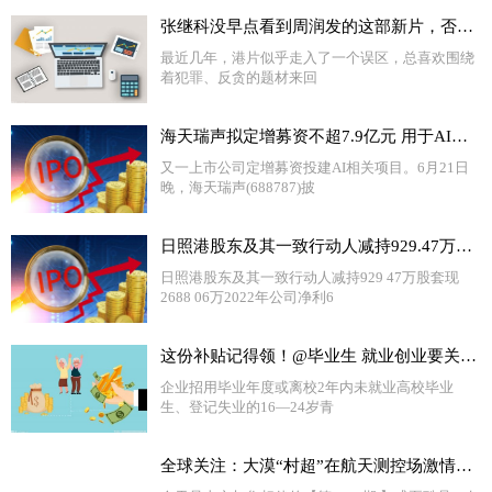
张继科没早点看到周润发的这部新片，否则结局可能不一样 热门
最近几年，港片似乎走入了一个误区，总喜欢围绕
着犯罪、反贪的题材来回
海天瑞声拟定增募资不超7.9亿元 用于AI大模型训练数据集建设等项目|环球快资讯
又一上市公司定增募资投建AI相关项目。6月21日
晚，海天瑞声(688787)披
日照港股东及其一致行动人减持929.47万股 套现2688.06万 2022年公司净利6.31亿
日照港股东及其一致行动人减持929 47万股套现
2688 06万2022年公司净利6
这份补贴记得领！@毕业生 就业创业要关注这些政策→ 环球新视野
企业招用毕业年度或离校2年内未就业高校毕业
生、登记失业的16—24岁青
全球关注：大漠“村超”在航天测控场激情开赛