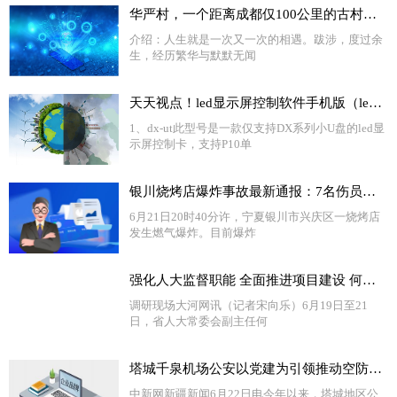
华严村，一个距离成都仅100公里的古村落，隐藏着川西最大的古聚落
介绍：人生就是一次又一次的相遇。跋涉，度过余
生，经历繁华与默默无闻
天天视点！led显示屏控制软件手机版（led显示屏控制软件dx）
1、dx-ut此型号是一款仅支持DX系列小U盘的led显
示屏控制卡，支持P10单
银川烧烤店爆炸事故最新通报：7名伤员生命体征平稳 将尽快查明爆炸事故原因_环球新资讯
6月21日20时40分许，宁夏银川市兴庆区一烧烤店
发生燃气爆炸。目前爆炸
强化人大监督职能 全面推进项目建设 何金平带队到济源示范区和焦作市调研“三个一批”项目建设情况 世界要闻
调研现场大河网讯（记者宋向乐）6月19日至21
日，省人大常委会副主任何
塔城千泉机场公安以党建为引领推动空防安全取得新成效 独家焦点
中新网新疆新闻6月22日电今年以来，塔城地区公