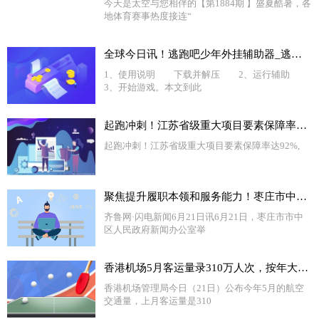
今天是太空与您相伴的【第1884期 】盛夏酷暑，各
地体育赛事热度接连“
全球今日讯！逃跑吧少年外挂辅助器_逃跑少年外挂教学
1、使用说明 下载并解压 2、运行辅助
3、开始游戏。本文到此
起跑冲刺！江苏省级重大项目要素保障率达92%-全球热资讯
起跑冲刺！江苏省级重大项目要素保障率达92%,
聚焦提升履职本领和服务能力！枣庄市中文化路街道加强社区干部队伍建设 全球新消息
齐鲁网·闪电新闻6月21日讯6月21日，枣庄市市中
区人民政府新闻办公室举
香港机场5月客运量录310万人次，按年大增17倍 天天热头条
香港机场管理局今日（21日）公布今年5月的航空
交通量，上月客运量是310