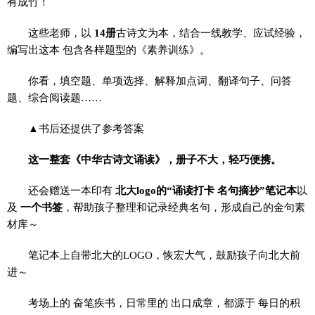
有成竹！
这些老师，以
14册
古诗文为本，结合一线教学、应试经验，
编写出这本 包含各样题型的《素养训练》。
你看，填空题、单项选择、解释加点词、翻译句子、问答
题、综合阅读题……
▲书后还提供了参考答案
这一整套《中华古诗文诵读》，册子不大，轻巧便携。
还会赠送一本印有
北大logo的“诵读打卡 名句摘抄”笔记本
以
及
一个书签
，帮助孩子整理和记录经典名句，形成自己的金句素
材库～
笔记本上自带北大的LOGO，恢宏大气，鼓励孩子向北大前
进～
考场上的 奋笔疾书，日常里的 出口成章，都源于 每日的积