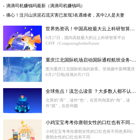
滴滴司机赚钱吗最新（滴滴司机赚钱吗）
痛心！汶川山洪泥石流灾害已发现3名遇难者，其中2人是夫妻
世界热资讯！中国高校最大云上科研智算平台上线，复旦大学与阿里云等共同打造
6月27日，国内高校最大的云上科研智算平台
CFFF（ComputingfortheFuture
重庆江北国际机场启动国际通程航班业务-当前热文
图为重庆江北国际机场的旅客。张旭摄中新网重庆
6月27日电(张旭)6月27日
全球焦点！滇怎么读音 ？大多数人都不认识的地名的准确读音，涨点知识吧
北厍的“厍”，读作“色”，在苏州甪直的“甪”，读
作“路”，在苏州颜
小鸡宝宝考考你唐朝女性的口红也有不同色系吗 快讯
小鸡宝宝考考你唐朝女性的口红也有不同色系吗1
唐朝女性的口红也有不同