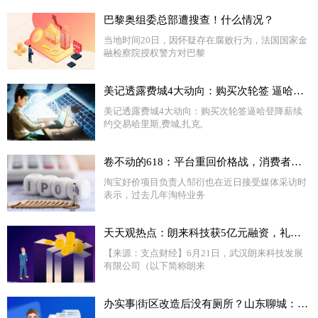
巴黎奥组委总部遭搜查！什么情况？
当地时间20日，因怀疑存在腐败行为，法国国家金
融检察院授权警方对巴黎
美记透露费城4大动向：购买次轮签 逼哈登降薪续约 交易哈里斯-天天视点
美记透露费城4大动向：购买次轮签逼哈登降薪续
约交易哈里斯,费城,扎克,
卷不动的618：平台重回价格战，消费者却越来越冷静了|天天快资讯
淘宝好价项目负责人邹衍也在近日接受媒体采访时
表示，过去几年淘特业务
天天观热点：朗来科技获5亿元融资，礼来亚洲基金首次投资湖北
【来源：支点财经】6月21日，武汉朗来科技发展
有限公司（以下简称朗来
办实事|街区改造后没有厕所？山东聊城：安排！-天天热头条