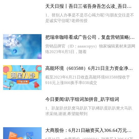
天天日报丨吾日三省吾身吾怎么读_吾日三省吾身读音是什么意思
1、替别人办事是不是尽心竭力呢?与朋友交往是不
是诚实守信呢?老师传授
把瑞幸咖啡看成广告公司，复盘营销策略|世界热议
营销品牌官（ID：aaaacopys）独家编辑素材来源网
络2023年6月5日，随着
高能环境（603588）6月21日主力资金净买入589.81万元-世界报资讯
截至2023年6月21日收盘高能环境603588报收于
916元上涨066换手率038成交
今日要闻!趴字组词加拼音_趴字组词
1、趴架趴伏趴窝马趴趴下趴稀趴蛋趴趴凳大马趴
求采纳,谢谢,希望能帮到
大商股份：6月21日融资买入306.64万元，融资融券余额3.25亿元