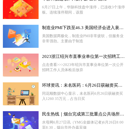
6月27日上午，华脉科技盘中涨停，已连收3个涨停
板。连续涨停期间，该股
制造业PMI下跌至46.3 美国经济会进入衰退吗？
美国数据两极化，制造业PMI非常疲软，但服务业
非常强劲。主要由于制造
2023浙江绍兴市直事业单位第一次招聘工作人员体检后放弃、递补人员名单名单（二）
点击查看>>>2023年绍兴市直事业单位第一次公开
招聘工作人员体检后放弃
环球资讯：未名医药：6月26日获融资买入1260.35万元，占当日流入资金比例21.21%
同花顺数据中心显示，未名医药6月26日获融资买
入1260 35万元，占当日买
民生热线｜烟台完成第三批重点公共场所外语标识规范行动
水母网6月27日讯（YMG全媒体记者)6月26日8:00
至8:30，烟台市外办嘉宾做