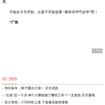
累。
不如从今天开始，让孩子开始追逐 “腹有诗书气自华”吧！
*广告
X 关闭
热门推荐
停印多年，终于重出江湖！ 天天消息
“出差”近一个月 神十六乘组做了哪些工作？一文速览-天天要闻
长江有色：27日锌价上涨 下游逢高接货谨慎