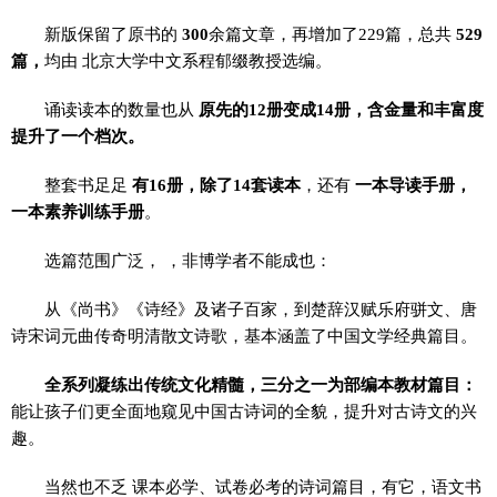
新版保留了原书的
300
余篇文章，再增加了229篇，总共
529
篇
，
均由 北京大学中文系程郁缀教授选编。
诵读读本的数量也从
原先的12册变成14册，含金量和丰富度
提升了一个档次。
整套书足足
有16册，除了14套读本
，还有
一本导读手册，
一本素养训练手册
。
选篇范围广泛， ，非博学者不能成也：
从《尚书》《诗经》及诸子百家，到楚辞汉赋乐府骈文、唐
诗宋词元曲传奇明清散文诗歌，基本涵盖了中国文学经典篇目。
全系列凝练出传统文化精髓，三分之一为部编本教材篇目：
能让孩子们更全面地窥见中国古诗词的全貌，提升对古诗文的兴
趣。
当然也不乏 课本必学、试卷必考的诗词篇目，有它，语文书