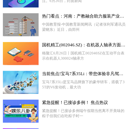
注。6月26日，封面新闻
热门看点：河南：产教融合助力服装产业数智化人才培育
中国教育报-中国教育新闻网讯（记者张利军通讯员
梁晓东）近日，由郑州
国机精工(002046.SZ)：在机器人轴承方面，公司有研发和制造能力，但目前尚未实现对外销售 天天信息
格隆汇6月26日丨国机精工002046SZ在互动平台表
示在机器人300024轴承方
当前焦点!宝马7系35Li：带您体验非凡驾驶乐趣！
宝马7系35Li是宝马品牌旗下的豪华轿车，搭载了3
5T的V6发动机，最大功
紧急提醒！已接诊多例！ 焦点热议
紧急提醒！已接诊多例端午假期当然离不开美味的
粽子但我们在吃粽子时一