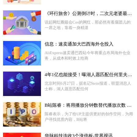
《环行旅舍》公测倒计时，二次元老婆最多的游戏，终于来了！
说起网红圈最会Cos的网红，那必然有着腐团儿的
一席之地，靠着一身精湛
信息：速卖通加大巴西海外仓投入
AliExpress速卖通巴西站今年将重点布局海外仓业
务，从成本和时效上给商
4年1亿也能接受！曝湖人愿匹配任何里夫斯报价：为何仍准备替代者
北京时间6月27日，据名记Stein报道，联盟消息人
士称，湖人愿意匹配任何
B站陈睿：将用播放分钟数替代播放次数 消弭视频数据水分
陈睿表示，为了给UP主提供更好的创作空间，为用
户寻找优质内容，B站将
华脉科技连收3个涨停板-世界视讯