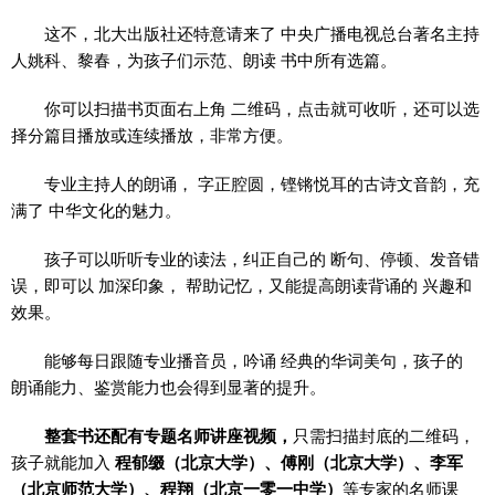
这不，北大出版社还特意请来了 中央广播电视总台著名主持
人姚科、黎春，为孩子们示范、朗读 书中所有选篇。
你可以扫描书页面右上角 二维码，点击就可收听，还可以选
择分篇目播放或连续播放，非常方便。
专业主持人的朗诵， 字正腔圆，铿锵悦耳的古诗文音韵，充
满了 中华文化的魅力。
孩子可以听听专业的读法，纠正自己的 断句、停顿、发音错
误，即可以 加深印象， 帮助记忆，又能提高朗读背诵的 兴趣和
效果。
能够每日跟随专业播音员，吟诵 经典的华词美句，孩子的
朗诵能力、鉴赏能力也会得到显著的提升。
整套书还配有专题名师讲座视频，
只需扫描封底的二维码，
孩子就能加入
程郁缀（北京大学）、傅刚（北京大学）、李军
（北京师范大学）、程翔（北京一零一中学）
等专家的名师课