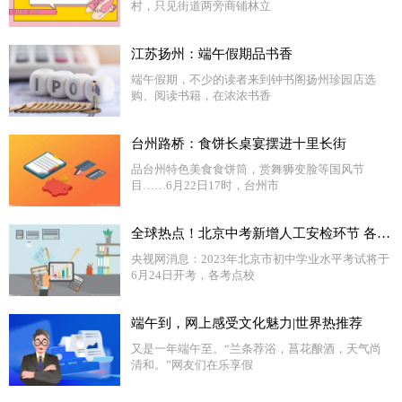
村，只见街道两旁商铺林立
江苏扬州：端午假期品书香
端午假期，不少的读者来到钟书阁扬州珍园店选
购、阅读书籍，在浓浓书香
台州路桥：食饼长桌宴摆进十里长街
品台州特色美食食饼筒，赏舞狮变脸等国风节
目……6月22日17时，台州市
全球热点！北京中考新增人工安检环节 各考点校准备就绪静候考生
央视网消息：2023年北京市初中学业水平考试将于
6月24日开考，各考点校
端午到，网上感受文化魅力|世界热推荐
又是一年端午至。“兰条荐浴，菖花酿酒，天气尚
清和。”网友们在乐享假