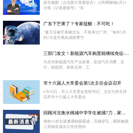
留言截图（点击图片查看留言）人民网聊城6月21
日电（记者聂俊穹）“东
广东下芒果了？专家提醒：不可吃！
“夏天没被芒果砸过头，不算来过广州。”每年5月
到7月是芒果的成熟季节
三部门发文！新能源汽车购置税继续免征-视焦点讯
为支持新能源汽车产业发展，促进汽车消费，近
日，财政部、税务总局、工
市十六届人大常委会第5次主任会议召开
6月20日，市人大常委会党组书记、主任方婷主持
召开市十六届人大常委会
回顾河北衡水桃城中学学生被捅7刀，家属拉横幅控诉：这简直是谋杀-世界快播报
海南13岁女孩遭遇校园霸凌，耳膜穿孔，眼睛被插
入异物造成永久性伤害的