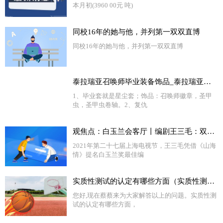
本月初(3960 00元 吨)
同校16年的她与他，并列第一双双直博
同校16年的她与他，并列第一双双直博
泰拉瑞亚召唤师毕业装备饰品_泰拉瑞亚召唤师毕业饰品_今日观点
1、毕业套就是星尘套；饰品：召唤师徽章，圣甲
虫，圣甲虫卷轴。2、复仇
观焦点：白玉兰会客厅丨编剧王三毛：双腿走入生活，用情用心创作
2021年第二十七届上海电视节，王三毛凭借《山海
情》提名白玉兰奖最佳编
实质性测试的认定有哪些方面（实质性测试）
您好,现在蔡蔡来为大家解答以上的问题。实质性测
试的认定有哪些方面，