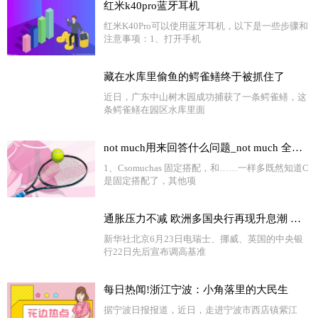
红米k40pro蓝牙耳机
红米K40Pro可以使用蓝牙耳机，以下是一些步骤和
注意事项：1、打开手机
藏在水库里偷鱼的鳄雀鳝终于被抓住了
近日，广东中山树木园成功捕获了一条鳄雀鳝，这
条鳄雀鳝在园区水库里面
not much用来回答什么问题_not much 全球快看点
1、Csomuchas 固定搭配，和……一样多既然知道C
是固定搭配了，其他项
通胀压力不减 欧洲多国央行再现升息潮 环球精选
新华社北京6月23日电瑞士、挪威、英国的中央银
行22日先后宣布调高基准
每日热闻!浙江宁波：小角落里的大民生
据宁波日报报道，近日，走进宁波市西店镇紫江