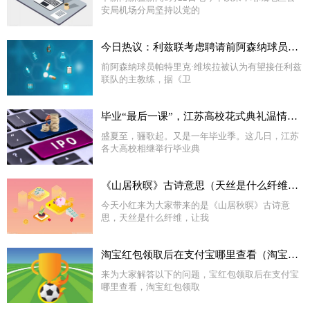
安局机场分局坚持以党的
今日热议：利兹联考虑聘请前阿森纳球员维埃拉为新主教练
前阿森纳球员帕特里克·维埃拉被认为有望接任利兹
联队的主教练，据《卫
毕业“最后一课”，江苏高校花式典礼温情告别_环球即时看
盛夏至，骊歌起。又是一年毕业季。这几日，江苏
各大高校相继举行毕业典
《山居秋暝》古诗意思（天丝是什么纤维）_全球快消息
今天小红来为大家带来的是《山居秋暝》古诗意
思，天丝是什么纤维，让我
淘宝红包领取后在支付宝哪里查看（淘宝红包领取后在哪里） 全球热门
来为大家解答以下的问题，宝红包领取后在支付宝
哪里查看，淘宝红包领取