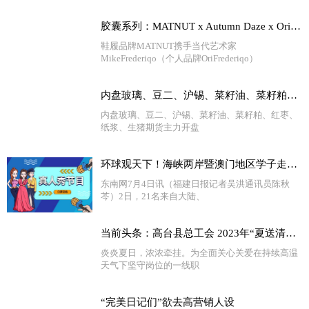
胶囊系列：MATNUT x Autumn Daze x Ori 天天快消息
鞋履品牌MATNUT携手当代艺术家
MikeFrederiqo（个人品牌OriFrederiqo）
内盘玻璃、豆二、沪锡、菜籽油、菜籽粕、红枣、纸浆、生猪期货主力开盘涨超1%
内盘玻璃、豆二、沪锡、菜籽油、菜籽粕、红枣、
纸浆、生猪期货主力开盘
环球观天下！海峡两岸暨澳门地区学子走进泉州开展暑期实践
东南网7月4日讯（福建日报记者吴洪通讯员陈秋
芩）2日，21名来自大陆、
当前头条：高台县总工会 2023年“夏送清凉慰问季”启动仪式
炎炎夏日，浓浓牵挂。为全面关心关爱在持续高温
天气下坚守岗位的一线职
“完美日记们”欲去高营销人设