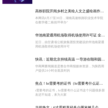
高铁职院开阅乡村之美绘人文之盛绘画作品展 精选
本网讯6月27至30日，湖南高速铁路职业技术学院
在教学楼二栋前坪举办“
华池南梁通用机场取得机场使用许可证 全球热文
近日，由甘肃省公航旅集团投资建设的华池南梁通
用机场取得机场使用许可
快讯：近期北京持续高温 一导游在颐和园带团时中暑离世
华商网要闻频道是整合华商报媒体资源，为陕西用
户提供24小时全面及时的
焦点！hr需要考的证书（hr需要考什么证书）
r需要考的证书，hr需要考什么证书这个问题很多朋
友还不知道，来为大家
当前热文：6寸蛋糕直径多少厘米够几个人吃（6寸的蛋糕直径多少厘米）