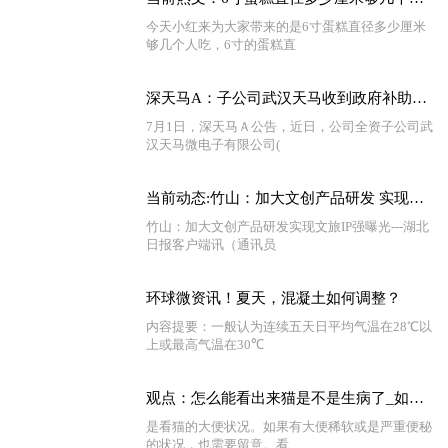
今天小红来为大家带来的是6寸蛋糕直径多少厘米
够几个人吃，6寸的蛋糕直
深天马A：子公司武汉天马收到政府补助约2.29亿元 全球最新
7月1日，深天马Ａ公告，近日，公司全资子公司武
汉天马微电子有限公司(
当前动态:竹山：加大文创产品研发 实现文旅IP强曝光
竹山：加大文创产品研发实现文旅IP强曝光---湖北
日报客户端讯（通讯员
环球微资讯！夏天，混凝土如何调整？
内容提要：一般认为连续五天日平均气温在28℃以
上或最高气温在30℃
观点：怎么能看出来猫是不是生病了_如何知道你的猫是否生病了
是看猫的大便状况。如果有大便稀软或是严重便秘
的状况，也需要留意。看