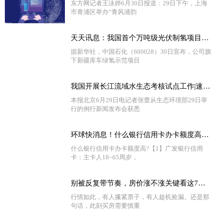
东方网记者王泳婷6月30日报道：29日下午，上海
市青浦区举办“青风浦韵
天天讯息：我国首个万吨级光伏制氢项目投产
据新华社，中国石化（600028）30日宣布，公司旗
下新疆库车绿氢示范项目
我国开展长江流域水生态考核试点工作|速看料
本报北京6月29日电记者张蕾从生态环境部29日举
行的例行新闻发布会获悉
环球快消息！什么银行信用卡办卡额度高？信用卡额度越高越好吗？
什么银行信用卡办卡额度高?【1】广发银行信用
卡：主卡人18~65周岁，
别被反复带节奏，房价涨不涨关键看这7点！ 全球看热讯
行情如此，有人攥紧票子，有人趁机捡漏。还是那
句话，此刻买房需要慎重