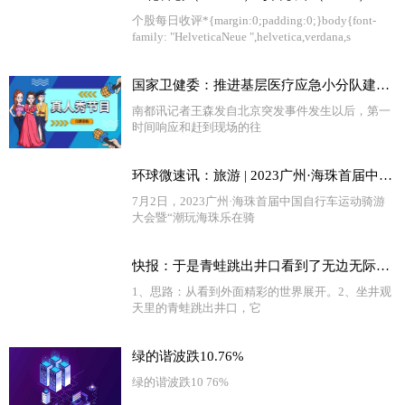
个股每日收评*{margin:0;padding:0;}body{font-
family: "HelveticaNeue ",helvetica,verdana,s
国家卫健委：推进基层医疗应急小分队建设，提升医疗应急能力_全球简讯
南都讯记者王森发自北京突发事件发生以后，第一
时间响应和赶到现场的往
环球微速讯：旅游 | 2023广州·海珠首届中国自行车运动骑游大会举行
7月2日，2023广州·海珠首届中国自行车运动骑游
大会暨“潮玩海珠乐在骑
快报：于是青蛙跳出井口看到了无边无际的天很惊讶用文言文怎么说（青蛙跳出井口会看到什么会说些什么）
1、思路：从看到外面精彩的世界展开。2、坐井观
天里的青蛙跳出井口，它
绿的谐波跌10.76%
绿的谐波跌10 76%