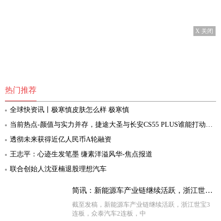
X 关闭
热门推荐
全球快资讯丨极寒慎皮肤怎么样 极寒慎
当前热点-颜值与实力并存，捷途大圣与长安CS55 PLUS谁能打动你？
透彻未来获得近亿人民币A轮融资
王志平：心迹生发笔墨 缣素洋溢风华-焦点报道
联合创始人沈亚楠退股理想汽车
简讯：新能源车产业链继续活跃，浙江世宝3连板
截至发稿，新能源车产业链继续活跃，浙江世宝3
连板，众泰汽车2连板，中