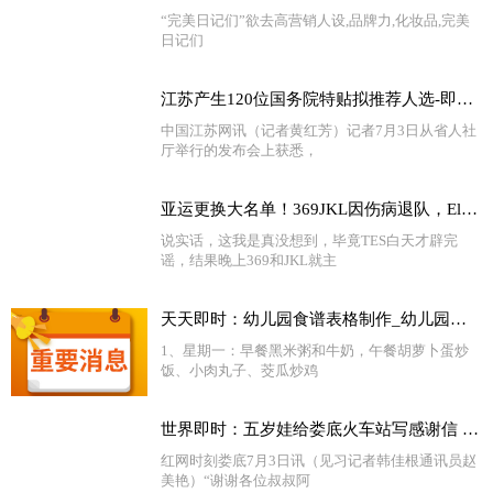
“完美日记们”欲去高营销人设,品牌力,化妆品,完美
日记们
江苏产生120位国务院特贴拟推荐人选-即时看
中国江苏网讯（记者黄红芳）记者7月3日从省人社
厅举行的发布会上获悉，
亚运更换大名单！369JKL因伤病退队，Elk和XUN入选 环球快播报
说实话，这我是真没想到，毕竟TES白天才辟完
谣，结果晚上369和JKL就主
天天即时：幼儿园食谱表格制作_幼儿园食谱表
1、星期一：早餐黑米粥和牛奶，午餐胡萝卜蛋炒
饭、小肉丸子、茭瓜炒鸡
世界即时：五岁娃给娄底火车站写感谢信 因为啥？
红网时刻娄底7月3日讯（见习记者韩佳根通讯员赵
美艳）“谢谢各位叔叔阿