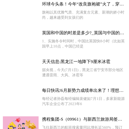
环球今头条！今年“改良旗袍裙”火了，穿上身高雅时尚，老少皆宜，很女神范儿
旗袍以其优雅气质、充满复古元素、新潮的娇小时
尚，越来越受到女孩们的
英国和中国的时差是多少?_英国与中国的时差是多少
1、实施冬令时间时，中国比英国快8小时（比如英
国早上10点，中国已经是
天天信息:黑龙江一地降下9厘米冰雹
据央视，今天(7月1日)，黑龙江省宁安市部分地区
遭遇雷雨、大风、冰雹等
每日快讯!6月新势力成绩单出来了！理想汽车交付量首次突破三万，还有一家企业销量超四万
每经记者孙磊每经编辑裴健如7月1日，多家新能源
汽车企业公布了2023年6
携程集团-S（09961）与新西兰旅游局签署战略合作备忘录
飞往新西兰的航班搜索量同比增长近560%，预订