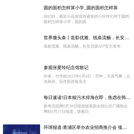
圆的面积怎样算小学_圆的面积怎样算
你们好，最近小品发现有诸多的小伙伴们对于圆的
面积怎样算小学，圆的面
世界微头条丨造影优雅、线条流畅，长安启源A07官方发布
造影优雅、线条流畅，长安启源A07官方发布
参观张爱玲纪念馆散记
作者：付华岗2023年6月6日，芒种，天高气爽，云
淡风轻。应作协苏银东主
每日速读!日本核污水排海在即，焦虑在韩国蔓延……
参考消息网6月30日报道据美国全国公共广播电台
网站6月27日报道，随着日
环球报道:青浦区举办农业招商推介会 项目签约总投资额达41亿元