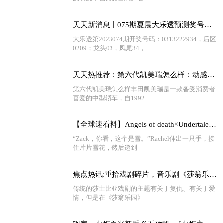
天天新消息丨075期夏晨大乐透预测奖号：前区综合分析
大乐透第2023074期开奖号码：0313222934，后区
0209；龙头03，凤尾34，
天天热推荐：第六代凯美瑞怎么样：动感外观、多动力选择、豪华配置！
第六代凯美瑞怎么样丰田凯美瑞是一款备受消费者
喜爱的中型轿车，自1992
【全球速看料】Angels of death×Undertale 第三章 与骨兄弟的初遇（上）
“Zack，你看，这个是雪。”Rachel伸出一只手，接
住片片雪花，然后递到
焦点热讯:重拾戏剧碎片，音乐剧《莎翁乐园》欢乐回归！文中专访别错过~
传统的莎士比亚戏剧的主题有关于复仇、有关于爱
情，但是在《莎翁乐园》