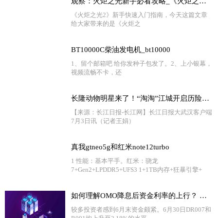
观察：火炬之光新手必看攻略_《火炬之光2》新手快速上手指南
《火炬之光2》新手快速入门指南，今天这篇文章
给大家带来的是《火炬之
BT10000C柴油发电机_bt10000
1、留个邮箱吧 给你发种子包发了。2、上小银幕，
视频流畅不卡，还
长隆动物明星来了！“淘淘”江城开启历险记 天天看点
【来源：长江日报-长江网】长江日报大武汉客户端
7月3日讯（记者王娟）
真我gtneo5g和红米note12turbo
1 性能：基本平手。红米：骁龙
7+Gen2+LPDDR5+UFS3 1+1TB内存+狂暴引擎+
如何理解OMO降息后资金利率的上行？ 全球新消息
较多投资者感到6月末资金颇紧。6月30日DR007和