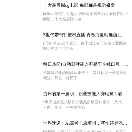
十大最震撼cg电影 每部都是视觉盛宴
hello大家好，我是大学网网小航来为大家解答以上
问题，十大最震撼cg电
Z世代带“资”进村直播 青春力量助推浙江乡村振兴
(记者 林波)这个夏天，位于浙江省宁波市江北区的
鞍山村比往年热闹
每日热闻!自动驾驶能力不是车企喊口号，奔驰L3级的国际认证比特斯拉还早
汽车智能化的脚步从未停止，其目标之一便是自动
驾驶。那么，经历了
贵州省第一届职工职业技能大赛砌筑工赛项一等奖获得者杨林：脑海里装着每一块砖的精准定位|今日报
“甲秀楼的花式墙部分要凸出墙面10毫米，尺寸、
角度、高度、平整度等都
世界速递！AI高考志愿填报，帮忙还是添乱？
[新闻页-台海网]“下载掌上高考AppV3 6 7，在首页