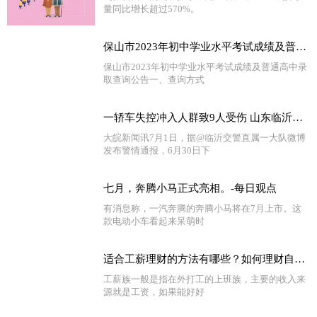
量同比增长超过570%。
保山市2023年初中学业水平考试成绩及普通高中录取查询公告_环球热点
保山市2023年初中学业水平考试成绩及普通高中录
取查询公告一、查询方式
一轿车失控冲入人群致9人受伤 山东临沂警方通报-全球新动态
大皖新闻讯7月1日，据@临沂交警直属一大队微博
发布警情通报，6月30日下
七月，奔腾小马正式亮相。-每日观点
有消息称，一汽奔腾的奔腾小马将在7月上市。这
款电动小车看起来呆萌时
适合工薪理财的方法有哪些？如何理财自己的工资？
工薪族一般是指在外打工的上班族，主要的收入来
源就是工资，如果能好好