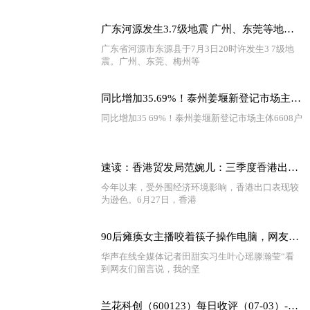
广东河源发生3.7级地震 广州、东莞等地有震感
广东省河源市东源县于7月3日20时许发生3 7级地
震。广州、东莞、梅州等
同比增加35.69%！泰州姜堰新登记市场主体6608户
同比增加35 69%！泰州姜堰新登记市场主体6608户
速读：香港贸发局范婉儿：三季度香港出口有望止跌回升 出口信心进一步回暖
今年以来，受外围经济环境影响，香港出口表现较
为逊色。6月27日，香港
90后瘫痪女主播咬着筷子操作电脑，网友直呼励志
华声在线全媒体记者田甜实习生叶心瑶滕瀚莹“看
到网友们留言说，我的坚
兰花科创（600123）每日收评（07-03）-天天短讯