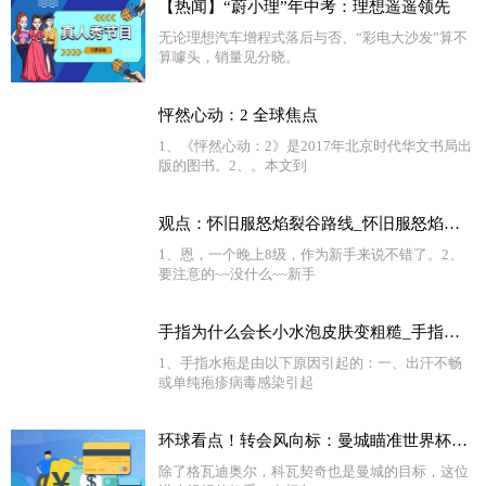
【热闻】“蔚小理”年中考：理想遥遥领先
无论理想汽车增程式落后与否、“彩电大沙发”算不
算噱头，销量见分晓。
怦然心动：2 全球焦点
1、《怦然心动：2》是2017年北京时代华文书局出
版的图书。2、。本文到
观点：怀旧服怒焰裂谷路线_怀旧服怒焰裂谷多少级能进
1、恩，一个晚上8级，作为新手来说不错了。2、
要注意的~~没什么~~新手
手指为什么会长小水泡皮肤变粗糙_手指为什么会长小水泡
1、手指水疱是由以下原因引起的：一、出汗不畅
或单纯疱疹病毒感染引起
环球看点！转会风向标：曼城瞄准世界杯超新星 姆巴佩或成新标王
除了格瓦迪奥尔，科瓦契奇也是曼城的目标，这位