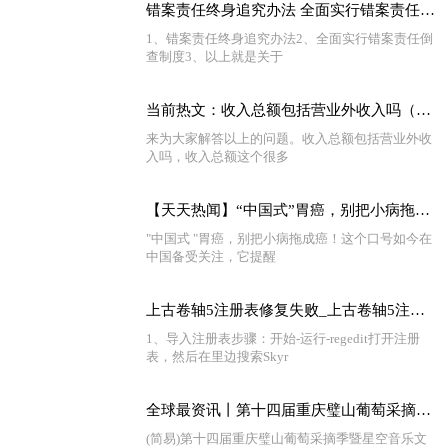
错案责任终身追究办法 全面实行错案责任倒查制度 基本情况讲解_每日热讯
1、错案责任终身追究办法2、全面实行错案责任倒
查制度3、以上就是关于
当前热文：收入总额包括营业外收入吗（收入总额）
来为大家解答以上的问题。收入总额包括营业外收
入吗，收入总额这个很多
【天天热闻】“中国式”胃癌，别把小病拖成癌!这些不良习惯，要趁早改掉
"中国式 "胃癌，别把小病拖成癌！这个口号如今在
中国备受关注，它提醒
上古卷轴5注册表修复失败_上古卷轴5注册表修复
1、导入注册表步骤：开始-运行-regedit打开注册
表，然后在里边搜索Skyr
全球最资讯丨第十四届重庆璧山葡萄采摘季暨星空音乐文化艺术节开幕
(简易)第十四届重庆璧山葡萄采摘季暨星空音乐文