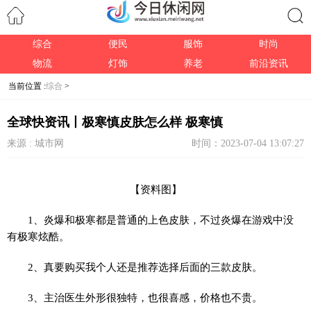
综合
便民
服饰
时尚
搜索
物流
灯饰
养老
前沿资讯
当前位置 :
综合
>
全球快资讯丨极寒慎皮肤怎么样 极寒慎
来源 : 城市网
时间：2023-07-04 13:07:27
【资料图】
1、炎爆和极寒都是普通的上色皮肤，不过炎爆在游戏中没
有极寒炫酷。
2、真要购买我个人还是推荐选择后面的三款皮肤。
3、主治医生外形很独特，也很喜感，价格也不贵。