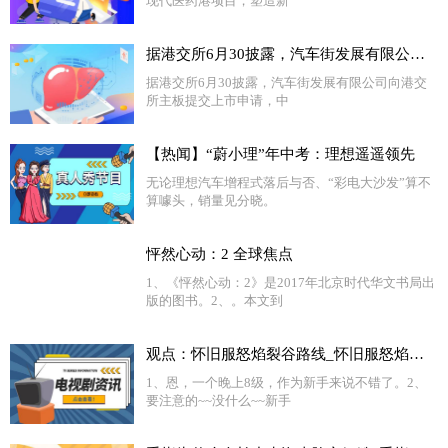
现代医药港项目，塑造新
据港交所6月30披露，汽车街发展有限公司向港交所主板提交上市申请，中信证券、海通国际为其联席保荐人 独家
据港交所6月30披露，汽车街发展有限公司向港交
所主板提交上市申请，中
【热闻】“蔚小理”年中考：理想遥遥领先
无论理想汽车增程式落后与否、“彩电大沙发”算不
算噱头，销量见分晓。
怦然心动：2 全球焦点
1、《怦然心动：2》是2017年北京时代华文书局出
版的图书。2、。本文到
观点：怀旧服怒焰裂谷路线_怀旧服怒焰裂谷多少级能进
1、恩，一个晚上8级，作为新手来说不错了。2、
要注意的~~没什么~~新手