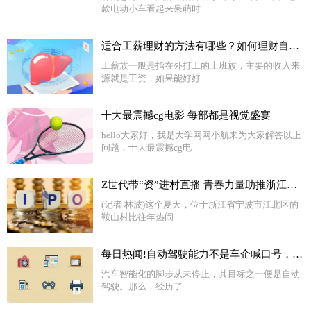
款电动小车看起来呆萌时
适合工薪理财的方法有哪些？如何理财自己的工资？
工薪族一般是指在外打工的上班族，主要的收入来
源就是工资，如果能好好
十大最震撼cg电影 每部都是视觉盛宴
hello大家好，我是大学网网小航来为大家解答以上
问题，十大最震撼cg电
Z世代带“资”进村直播 青春力量助推浙江乡村振兴
(记者 林波)这个夏天，位于浙江省宁波市江北区的
鞍山村比往年热闹
每日热闻!自动驾驶能力不是车企喊口号，奔驰L3级的国际认证比特斯拉还早
汽车智能化的脚步从未停止，其目标之一便是自动
驾驶。那么，经历了