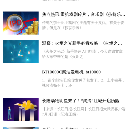
焦点热讯:重拾戏剧碎片，音乐剧《莎翁乐园》欢乐回归！文中专访别错过~
传统的莎士比亚戏剧的主题有关于复仇、有关于爱
情，但是在《莎翁乐园》
观察：火炬之光新手必看攻略_《火炬之光2》新手快速上手指南
《火炬之光2》新手快速入门指南，今天这篇文章
给大家带来的是《火炬之
BT10000C柴油发电机_bt10000
1、留个邮箱吧 给你发种子包发了。2、上小银幕，
视频流畅不卡，还
长隆动物明星来了！“淘淘”江城开启历险记 天天看点
【来源：长江日报-长江网】长江日报大武汉客户端
7月3日讯（记者王娟）