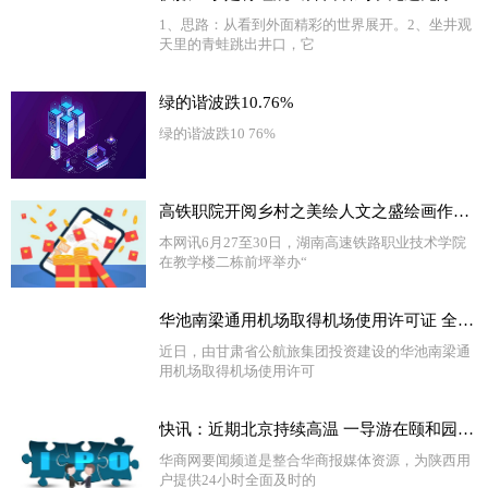
1、思路：从看到外面精彩的世界展开。2、坐井观
天里的青蛙跳出井口，它
绿的谐波跌10.76%
绿的谐波跌10 76%
高铁职院开阅乡村之美绘人文之盛绘画作品展 精选
本网讯6月27至30日，湖南高速铁路职业技术学院
在教学楼二栋前坪举办“
华池南梁通用机场取得机场使用许可证 全球热文
近日，由甘肃省公航旅集团投资建设的华池南梁通
用机场取得机场使用许可
快讯：近期北京持续高温 一导游在颐和园带团时中暑离世
华商网要闻频道是整合华商报媒体资源，为陕西用
户提供24小时全面及时的