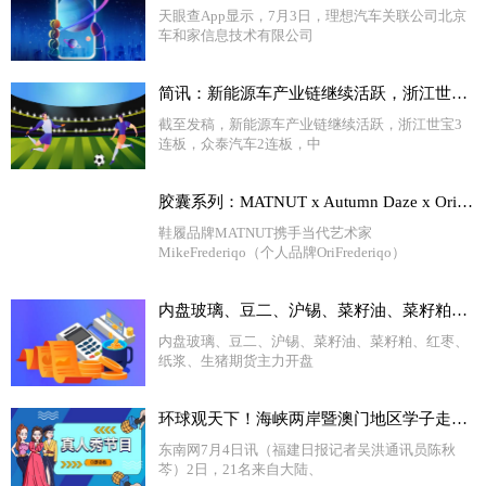
天眼查App显示，7月3日，理想汽车关联公司北京
车和家信息技术有限公司
简讯：新能源车产业链继续活跃，浙江世宝3连板
截至发稿，新能源车产业链继续活跃，浙江世宝3
连板，众泰汽车2连板，中
胶囊系列：MATNUT x Autumn Daze x Ori 天天快消息
鞋履品牌MATNUT携手当代艺术家
MikeFrederiqo（个人品牌OriFrederiqo）
内盘玻璃、豆二、沪锡、菜籽油、菜籽粕、红枣、纸浆、生猪期货主力开盘涨超1%
内盘玻璃、豆二、沪锡、菜籽油、菜籽粕、红枣、
纸浆、生猪期货主力开盘
环球观天下！海峡两岸暨澳门地区学子走进泉州开展暑期实践
东南网7月4日讯（福建日报记者吴洪通讯员陈秋
芩）2日，21名来自大陆、