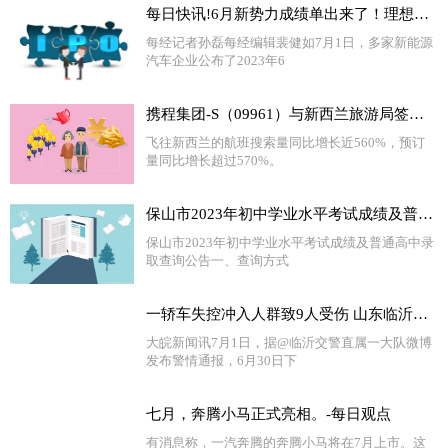
每日快讯!6月新势力成绩单出来了！理想汽车交付量首次突破三万，还有一家企业销量超四万
每经记者孙磊每经编辑裴健如7月1日，多家新能源
汽车企业公布了2023年6
携程集团-S（09961）与新西兰旅游局签署战略合作备忘录
飞往新西兰的航班搜索量同比增长近560%，预订
量同比增长超过570%。
保山市2023年初中学业水平考试成绩及普通高中录取查询公告_环球热点
保山市2023年初中学业水平考试成绩及普通高中录
取查询公告一、查询方式
一轿车失控冲入人群致9人受伤 山东临沂警方通报-全球新动态
大皖新闻讯7月1日，据@临沂交警直属一大队微博
发布警情通报，6月30日下
七月，奔腾小马正式亮相。-每日观点
有消息称，一汽奔腾的奔腾小马将在7月上市。这