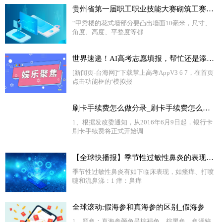
贵州省第一届职工职业技能大赛砌筑工赛项一等奖获得者杨林：脑海里装着每一块砖的精准定位|今日报
“甲秀楼的花式墙部分要凸出墙面10毫米，尺寸、
角度、高度、平整度等都
世界速递！AI高考志愿填报，帮忙还是添乱？
[新闻页-台海网]“下载掌上高考AppV3 6 7，在首页
点击功能框的‘模拟报
刷卡手续费怎么做分录_刷卡手续费怎么算|环球热闻
1、根据发改委通知，从2016年6月9日起，银行卡
刷卡手续费将正式开始调
【全球快播报】季节性过敏性鼻炎的表现有哪些_季节性过敏性鼻炎的表现
季节性过敏性鼻炎有如下临床表现，如瘙痒、打喷
嚏和流鼻涕：1 痒：鼻痒
全球滚动:假海参和真海参的区别_假海参
1、颜色：真海参颜色呈棕褐色、棕黑色，色泽较