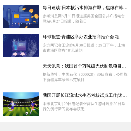
每日速读!日本核污水排海在即，焦虑在韩国蔓延……
参考消息网6月30日报道据美国全国公共广播电台
网站6月27日报道，随着日
环球报道:青浦区举办农业招商推介会 项目签约总投资额达41亿元
东方网记者王泳婷6月30日报道：29日下午，上海
市青浦区举办“青风浦韵
天天讯息：我国首个万吨级光伏制氢项目投产
据新华社，中国石化（600028）30日宣布，公司旗
下新疆库车绿氢示范项目
我国开展长江流域水生态考核试点工作|速看料
本报北京6月29日电记者张蕾从生态环境部29日举
行的例行新闻发布会获悉