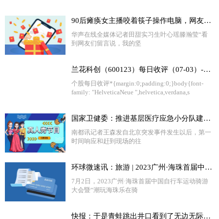
90后瘫痪女主播咬着筷子操作电脑，网友直呼励志
华声在线全媒体记者田甜实习生叶心瑶滕瀚莹“看
到网友们留言说，我的坚
兰花科创（600123）每日收评（07-03）-天天短讯
个股每日收评*{margin:0;padding:0;}body{font-
family: "HelveticaNeue ",helvetica,verdana,s
国家卫健委：推进基层医疗应急小分队建设，提升医疗应急能力_全球简讯
南都讯记者王森发自北京突发事件发生以后，第一
时间响应和赶到现场的往
环球微速讯：旅游 | 2023广州·海珠首届中国自行车运动骑游大会举行
7月2日，2023广州·海珠首届中国自行车运动骑游
大会暨“潮玩海珠乐在骑
快报：于是青蛙跳出井口看到了无边无际的天很惊讶用文言文怎么说（青蛙跳出井口会看到什么会说些什么）