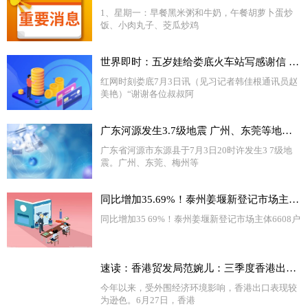
1、星期一：早餐黑米粥和牛奶，午餐胡萝卜蛋炒
饭、小肉丸子、茭瓜炒鸡
世界即时：五岁娃给娄底火车站写感谢信 因为啥？
红网时刻娄底7月3日讯（见习记者韩佳根通讯员赵
美艳）“谢谢各位叔叔阿
广东河源发生3.7级地震 广州、东莞等地有震感
广东省河源市东源县于7月3日20时许发生3 7级地
震。广州、东莞、梅州等
同比增加35.69%！泰州姜堰新登记市场主体6608户
同比增加35 69%！泰州姜堰新登记市场主体6608户
速读：香港贸发局范婉儿：三季度香港出口有望止跌回升 出口信心进一步回暖
今年以来，受外围经济环境影响，香港出口表现较
为逊色。6月27日，香港