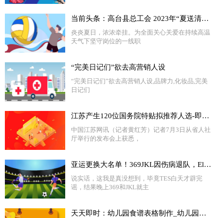
当前头条：高台县总工会 2023年“夏送清凉慰问季”启动仪式
炎炎夏日，浓浓牵挂。为全面关心关爱在持续高温
天气下坚守岗位的一线职
“完美日记们”欲去高营销人设
“完美日记们”欲去高营销人设,品牌力,化妆品,完美
日记们
江苏产生120位国务院特贴拟推荐人选-即时看
中国江苏网讯（记者黄红芳）记者7月3日从省人社
厅举行的发布会上获悉，
亚运更换大名单！369JKL因伤病退队，Elk和XUN入选 环球快播报
说实话，这我是真没想到，毕竟TES白天才辟完
谣，结果晚上369和JKL就主
天天即时：幼儿园食谱表格制作_幼儿园食谱表