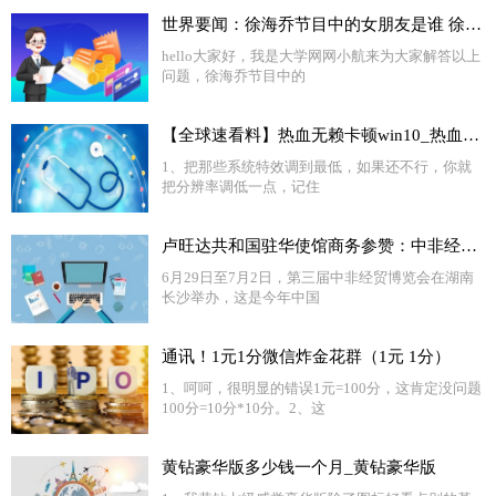
世界要闻：徐海乔节目中的女朋友是谁 徐海乔前女友是谁猜测
hello大家好，我是大学网网小航来为大家解答以上
问题，徐海乔节目中的
【全球速看料】热血无赖卡顿win10_热血无赖卡顿
1、把那些系统特效调到最低，如果还不行，你就
把分辨率调低一点，记住
卢旺达共和国驻华使馆商务参赞：中非经贸合作大有可为
6月29日至7月2日，第三届中非经贸博览会在湖南
长沙举办，这是今年中国
通讯！1元1分微信炸金花群（1元 1分）
1、呵呵，很明显的错误1元=100分，这肯定没问题
100分=10分*10分。2、这
黄钻豪华版多少钱一个月_黄钻豪华版