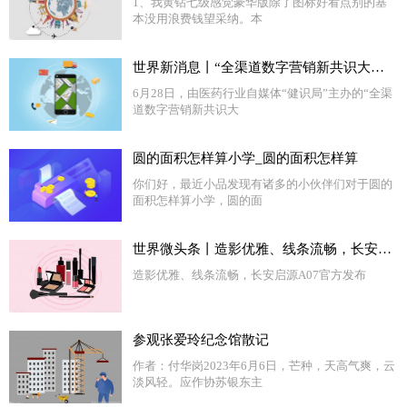
1、我黄钻七级感觉豪华版除了图标好看点别的基
本没用浪费钱望采纳。本
世界新消息丨“全渠道数字营销新共识大会”召开 医药界各方共议数字化营销之道
6月28日，由医药行业自媒体“健识局”主办的“全渠
道数字营销新共识大
圆的面积怎样算小学_圆的面积怎样算
你们好，最近小品发现有诸多的小伙伴们对于圆的
面积怎样算小学，圆的面
世界微头条丨造影优雅、线条流畅，长安启源A07官方发布
造影优雅、线条流畅，长安启源A07官方发布
参观张爱玲纪念馆散记
作者：付华岗2023年6月6日，芒种，天高气爽，云
淡风轻。应作协苏银东主