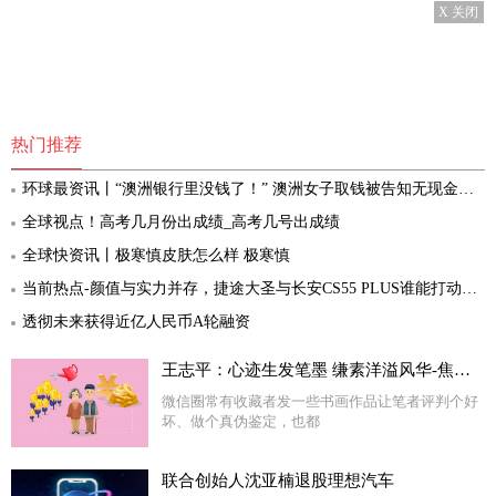
X 关闭
热门推荐
环球最资讯丨“澳洲银行里没钱了！” 澳洲女子取钱被告知无现金，直接怒关账户，牛！
全球视点！高考几月份出成绩_高考几号出成绩
全球快资讯丨极寒慎皮肤怎么样 极寒慎
当前热点-颜值与实力并存，捷途大圣与长安CS55 PLUS谁能打动你？
透彻未来获得近亿人民币A轮融资
王志平：心迹生发笔墨 缣素洋溢风华-焦点报道
微信圈常有收藏者发一些书画作品让笔者评判个好
坏、做个真伪鉴定，也都
联合创始人沈亚楠退股理想汽车