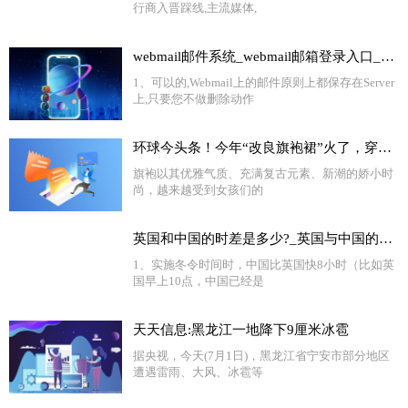
行商入晋踩线,主流媒体,
webmail邮件系统_webmail邮箱登录入口_世界独家
1、可以的,Webmail上的邮件原则上都保存在Server
上,只要您不做删除动作
环球今头条！今年“改良旗袍裙”火了，穿上身高雅时尚，老少皆宜，很女神范儿
旗袍以其优雅气质、充满复古元素、新潮的娇小时
尚，越来越受到女孩们的
英国和中国的时差是多少?_英国与中国的时差是多少
1、实施冬令时间时，中国比英国快8小时（比如英
国早上10点，中国已经是
天天信息:黑龙江一地降下9厘米冰雹
据央视，今天(7月1日)，黑龙江省宁安市部分地区
遭遇雷雨、大风、冰雹等