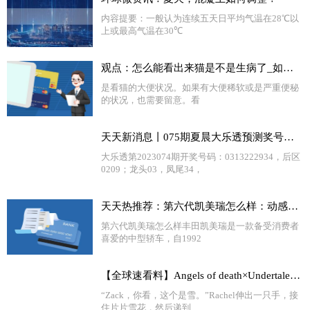
内容提要：一般认为连续五天日平均气温在28℃以
上或最高气温在30℃
观点：怎么能看出来猫是不是生病了_如何知道你的猫是否生病了
是看猫的大便状况。如果有大便稀软或是严重便秘
的状况，也需要留意。看
天天新消息丨075期夏晨大乐透预测奖号：前区综合分析
大乐透第2023074期开奖号码：0313222934，后区
0209；龙头03，凤尾34，
天天热推荐：第六代凯美瑞怎么样：动感外观、多动力选择、豪华配置！
第六代凯美瑞怎么样丰田凯美瑞是一款备受消费者
喜爱的中型轿车，自1992
【全球速看料】Angels of death×Undertale 第三章 与骨兄弟的初遇（上）
“Zack，你看，这个是雪。”Rachel伸出一只手，接
住片片雪花，然后递到