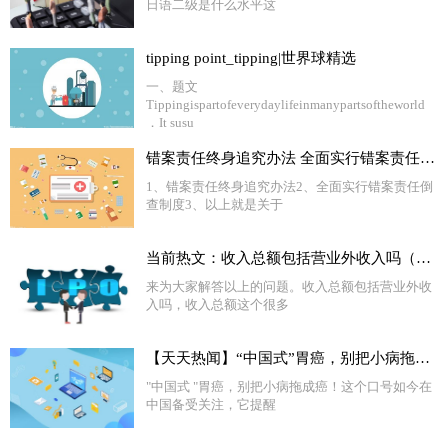
日语二级是什么水平这
tipping point_tipping|世界球精选
一、题文
Tippingispartofeverydaylifeinmanypartsoftheworld
．It susu
错案责任终身追究办法 全面实行错案责任倒查制度 基本情况讲解_每日热讯
1、错案责任终身追究办法2、全面实行错案责任倒
查制度3、以上就是关于
当前热文：收入总额包括营业外收入吗（收入总额）
来为大家解答以上的问题。收入总额包括营业外收
入吗，收入总额这个很多
【天天热闻】“中国式”胃癌，别把小病拖成癌!这些不良习惯，要趁早改掉
"中国式 "胃癌，别把小病拖成癌！这个口号如今在
中国备受关注，它提醒