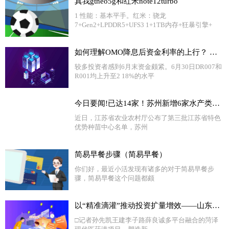
真我gtneo5g和红米note12turbo
1 性能：基本平手。红米：骁龙
7+Gen2+LPDDR5+UFS3 1+1TB内存+狂暴引擎+
如何理解OMO降息后资金利率的上行？ 全球新消息
较多投资者感到6月末资金颇紧。6月30日DR007和
R001均上升至2 18%的水平
今日要闻!已达14家！苏州新增6家水产类省级特色优势种苗中心
近日，江苏省农业农村厅公布了第三批江苏省特色
优势种苗中心名单，苏州
简易早餐步骤（简易早餐）
你们好，最近小活发现有诸多的对于简易早餐步
骤，简易早餐这个问题都颇
以“精准滴灌”推动投资扩量增效——山东省绿色低碳高质量发展重点项目现场观摩札记②
□记者孙先凯王建李子路薛良诚多平台融合的菏泽