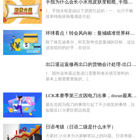
手指为什么会长小水泡皮肤变粗糙_手指为什么会长小水泡
1、手指水疱是由以下原因引起的：一、出汗不畅
或单纯疱疹病毒感染引起
环球看点！转会风向标：曼城瞄准世界杯超新星 姆巴佩或成新标王
除了格瓦迪奥尔，科瓦契奇也是曼城的目标，这位
进攻组织的好手，在切尔
出口退运返修再出口的货物会计处理-出口国外货物退运返修怎么办 怎样办理退运-世界今头条
1、国外这块退运复进口需要和海关填写资料的，
基本上都需要查验的。2、
LCK本赛季第三次因电刀出事，doran最离谱，还有人被禁赛
最近也因为电刀的事情引起了不少搞笑的事情，比
如最近LCK赛区那边就是
日语考级（日语二级是什么水平）
大家好,小乐来为大家解答以上的问题。日语考级，