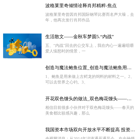
波格莱里奇倾情诠释肖邦精粹-焦点
波格莱里奇曾因肖邦国际钢琴比赛而名声大噪，去
年，他再次发行肖邦作品
生活散文——金秋车梦圆5.“内战”
五、“内战”回去的公交车上，我在内心一遍遍咀嚼
爱人恼怒时的情景，一
创造与魔法鲍鱼位置_创造与魔法鲍鱼用什么钓
1、鲍鱼是用来做上古鳄龙的饲料的材料之一。2、
可以去世界之心钓。3、
开花双色馒头的做法_双色梅花馒头——春天的美食_天天时讯
相信目前很多小伙伴对于双色梅花馒头——春天的
美食都比较感兴趣，那么
我国资本市场双向开放水平不断提高 投资者共享不同经济体发展红利
央视网消息：从2014年沪港通开通至今，在金融领