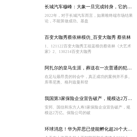
长城汽车穆峰：大象一旦完成转身，它的气势便不可阻挡！ 视点
2022年，对于长城汽车而言，如果唯终端市场结果
论，不能算做成功。基盘
百变大咖秀蔡依林模仿_百变大咖秀 蔡依林
1、121122百变大咖秀王祖蓝模仿蔡依林《大艺术
家》2、130214百变大咖秀
阿扎尔的皇马生涯，葬送在一次普通的犯规上
在足坛最昂贵的转会中，真正成功的案例并不多。
库蒂尼奥、格列兹曼和登
我国第3家保险企业宣告破产，规模达2万亿，我们的保单如何处理？|世界消息
安邦、国信和东方人寿3家保险企业宣告破产，规
模达2万亿。保险公司的破
环球消息！华为昇思已使能孵化超20个大模型