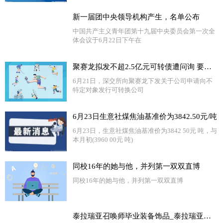
新一届团中央领导机构产生，名单公布
中国共产主义青年团第十九届中央委员会第一次全
体会议于6月22日下午在
聚赛龙拟发不超2.5亿元可转债遭问询 要求说明前期募投项目尚未建成情况下扩大业务规模的必要性|每日快讯
6月21日，深交所向聚赛龙下发关于公司申请向不
特定对象发行可转换公司
6月23日生意社煤焦油基准价为3842.50元/吨
6月23日，生意社煤焦油基准价为3842 50元 吨，与
本月初(3960 00元 吨)
同校16年的她与他，并列第一双双直博
同校16年的她与他，并列第一双双直博
泰拉瑞亚召唤师毕业装备饰品_泰拉瑞亚召唤师毕业饰品_今日观点