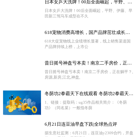
日本女乒大洗牌！00后全面崛起，平野、伊藤、早田新三驾马车成型
日本女乒大洗牌！00后全面崛起，平野、伊藤、早
田新三驾马车成型在不久
618宠物消费高增长，国产品牌茁壮成长中|全球新资讯
618大促宠物线上业绩增长显著，线上销售渠道国
产品牌持续上榜，上市公
昔日摇号神盘亏本卖！南京二手房价，正在躺平？-当前快报
昔日摇号神盘亏本卖！南京二手房价，正在躺平？,
房源,新房,江北,神盘,
冬荫功2拳霸天下在线观看 冬荫功2拳霸天下迅雷下载
1、链接：提取码：ug35作品相关简介：《冬荫
功》（同名菜）一般指冬荫
6月21日连豆油早盘下跌|全球热点评
据生意社监测：6月21日，连豆油y2309合约，开盘