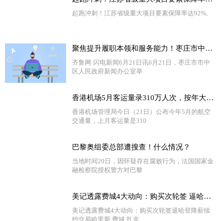
起跑冲刺！江苏省级重大项目要素保障率达92%,
聚焦提升履职本领和服务能力！枣庄市中文化路街道加强社区干部队伍建设 全球新消息
齐鲁网·闪电新闻6月21日讯6月21日，枣庄市市中
区人民政府新闻办公室举
香港机场5月客运量录310万人次，按年大增17倍 天天热头条
香港机场管理局今日（21日）公布今年5月的航空
交通量，上月客运量是310
巴黎奥组委总部遭搜查！什么情况？
当地时间20日，因怀疑存在腐败行为，法国国家金
融检察院授权警方对巴黎
美记透露费城4大动向：购买次轮签 逼哈登降薪续约 交易哈里斯-天天视点
美记透露费城4大动向：购买次轮签逼哈登降薪续
约交易哈里斯,费城,扎克,