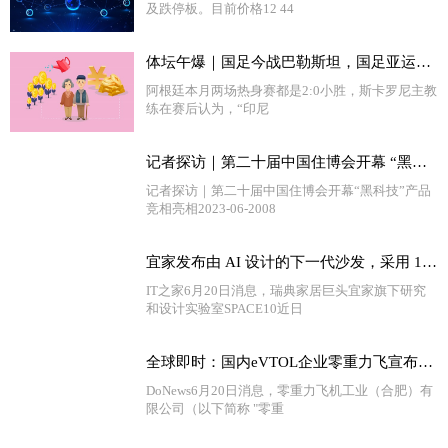
及跌停板。目前价格12 44
体坛午爆｜国足今战巴勒斯坦，国足亚运队1:0击败韩国队_世界报资讯
阿根廷本月两场热身赛都是2:0小胜，斯卡罗尼主教
练在赛后认为，“印尼
记者探访｜第二十届中国住博会开幕 “黑科技”产品竞相亮相_世界微动态
记者探访｜第二十届中国住博会开幕“黑科技”产品
竞相亮相2023-06-2008
宜家发布由 AI 设计的下一代沙发，采用 100% 可回收材料 焦点速递
IT之家6月20日消息，瑞典家居巨头宜家旗下研究
和设计实验室SPACE10近日
全球即时：国内eVTOL企业零重力飞宣布完成近亿元新一轮融资
DoNews6月20日消息，零重力飞机工业（合肥）有
限公司（以下简称 "零重