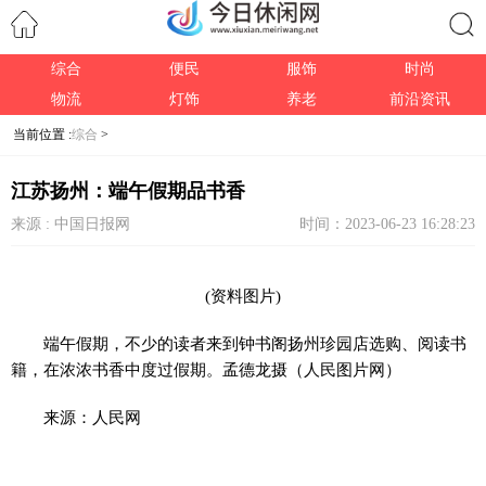
综合
便民
服饰
时尚
搜索
物流
灯饰
养老
前沿资讯
当前位置 :
综合
>
江苏扬州：端午假期品书香
来源 : 中国日报网
时间：2023-06-23 16:28:23
(资料图片)
端午假期，不少的读者来到钟书阁扬州珍园店选购、阅读书
籍，在浓浓书香中度过假期。孟德龙摄（人民图片网）
来源：人民网