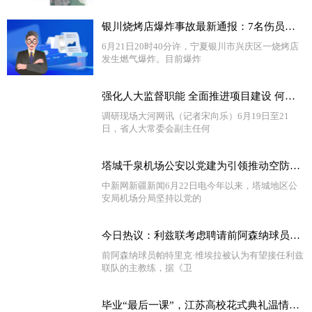
银川烧烤店爆炸事故最新通报：7名伤员生命体征平稳 将尽快查明爆炸事故原因_环球新资讯
6月21日20时40分许，宁夏银川市兴庆区一烧烤店
发生燃气爆炸。目前爆炸
强化人大监督职能 全面推进项目建设 何金平带队到济源示范区和焦作市调研“三个一批”项目建设情况 世界要闻
调研现场大河网讯（记者宋向乐）6月19日至21
日，省人大常委会副主任何
塔城千泉机场公安以党建为引领推动空防安全取得新成效 独家焦点
中新网新疆新闻6月22日电今年以来，塔城地区公
安局机场分局坚持以党的
今日热议：利兹联考虑聘请前阿森纳球员维埃拉为新主教练
前阿森纳球员帕特里克·维埃拉被认为有望接任利兹
联队的主教练，据《卫
毕业“最后一课”，江苏高校花式典礼温情告别_环球即时看