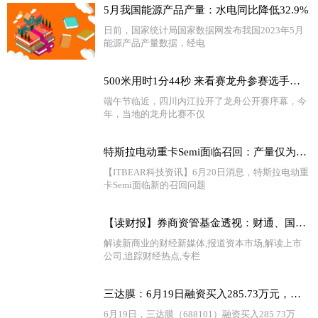
5月我国能源产品产量：水电同比降低32.9%
日前，国家统计局国家数据网发布我国2023年5月
能源产品产量数据，经电
500米用时1分44秒 来看赛龙舟参赛选手飞桨追浪→|头条
端午节临近，四川内江拉开了龙舟公开赛序幕，今
年，当地的龙舟比赛不仅
特斯拉电动重卡Semi面临召回：产量仅为36辆 天天快消息
【ITBEAR科技资讯】6月20日消息，特斯拉电动重
卡Semi面临新的召回问题
【读财报】券商资管基金透视：财通、国泰君安资管年内收益领跑 中银证券业绩垫底
解读新商业的财经新媒体,报道资本市场,解读上市
公司,追踪财经热点,专栏
三达膜：6月19日融资买入285.73万元，融资融券余额9855.35万元
6月19日，三达膜（688101）融资买入285 73万