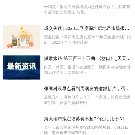
米利克：很高兴能够继续为这件球衣效力，我将努
力证明自己配得上,马赛,
成交失速 | 2023二季度深圳房地产市场报告|每日播报
观点指数《深圳市住房发展2023年度实施计划》指
出，2023年全市住房计划
狐歌旅路·第五百三十五曲·《岔口》_天天快播
白天，外面。生活节奏崩盘了，我原本试着继续增
加工作时间，结果却得不
张继科没早点看到周润发的这部新片，否则结局可能不一样 热门
最近几年，港片似乎走入了一个误区，总喜欢围绕
着犯罪、反贪的题材来回
海天瑞声拟定增募资不超7.9亿元 用于AI大模型训练数据集建设等项目|环球快资讯
又一上市公司定增募资投建AI相关项目。6月21日
晚，海天瑞声(688787)披