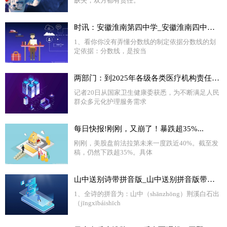
缺失，双方都有责任。
时讯：安徽淮南第四中学_安徽淮南四中官网
1、看你你没有弄懂分数线的制定依据分数线的划
定依据：分数线，是按当
两部门：到2025年各级各类医疗机构责任制整体护理覆盖全院100%病区
记者20日从国家卫生健康委获悉，为不断满足人民
群众多元化护理服务需求
每日快报!刚刚，又崩了！暴跌超35%...
刚刚，美股盘前法拉第未来一度跌近40%。截至发
稿，仍然下跌超35%。具体
山中送别诗带拼音版_山中送别拼音版带拼音 天天新要闻
1、全诗的拼音为：山中（shānzhōng）荆溪白石出
（jīngxībáishīch