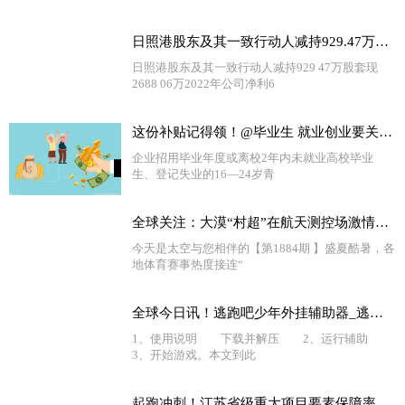
日照港股东及其一致行动人减持929.47万股 套现2688.06万 2022年公司净利6.31亿
日照港股东及其一致行动人减持929 47万股套现
2688 06万2022年公司净利6
这份补贴记得领！@毕业生 就业创业要关注这些政策→ 环球新视野
企业招用毕业年度或离校2年内未就业高校毕业
生、登记失业的16—24岁青
全球关注：大漠“村超”在航天测控场激情开赛
今天是太空与您相伴的【第1884期 】盛夏酷暑，各
地体育赛事热度接连“
全球今日讯！逃跑吧少年外挂辅助器_逃跑少年外挂教学
1、使用说明 下载并解压 2、运行辅助
3、开始游戏。本文到此
起跑冲刺！江苏省级重大项目要素保障率达92%-全球热资讯