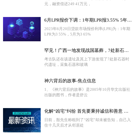
元，融资偿还249 41万元，
6月LPR报价下调：1年期LPR报3.55% 5年期报4.20%
2023年6月20日贷款市场报价利率(LPR)为：1年期
LPR为3 55%，5月为3 65%
罕见！广西一地发现战国墓葬，7处新石器时代遗址_天天热闻
考古队还在该遗址及其上下游发现了7处新石器时
代遗址，采集石器和玻璃
神六背后的故事-焦点信息
1、《神六背后的故事》是2005年10月华文出版社
出版的图书，作者是舒云
化解“凶宅”纠纷 首先要秉持诚信和善意 全球微速讯
日前，殷先生称租到了“凶宅”却未被告知，自己入
住十几天后才从邻居处