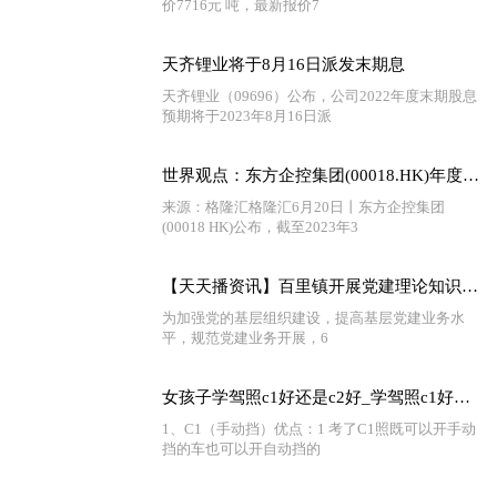
价7716元 吨，最新报价7
天齐锂业将于8月16日派发末期息
天齐锂业（09696）公布，公司2022年度末期股息
预期将于2023年8月16日派
世界观点：东方企控集团(00018.HK)年度纯利微降0.11%至1.67亿港元
来源：格隆汇格隆汇6月20日丨东方企控集团
(00018 HK)公布，截至2023年3
【天天播资讯】百里镇开展党建理论知识测试“把脉”党建员业务能力
为加强党的基层组织建设，提高基层党建业务水
平，规范党建业务开展，6
女孩子学驾照c1好还是c2好_学驾照c1好还是c2好
1、C1（手动挡）优点：1 考了C1照既可以开手动
挡的车也可以开自动挡的