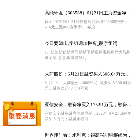
高能环境（603588）6月21日主力资金净买入589.81万元-世界报资讯
截至2023年6月21日收盘高能环境603588报收于
916元上涨066换手率038成交
今日要闻!趴字组词加拼音_趴字组词
1、趴架趴伏趴窝马趴趴下趴稀趴蛋趴趴凳大马趴
求采纳,谢谢,希望能帮到
大商股份：6月21日融资买入306.64万元，融资融券余额3.25亿元
6月21日，大商股份（600694）融资买入306 64万
元，融资偿还484 74万元
亚信安全：融资净买入175.91万元，融资余额2857.55万元（06-21） 每日关注
亚信安全融资融券信息显示，2023年6月21日融资
净买入万元；融资余额万
世界即时看！米利克：很高兴能够继续为这件球衣效力，我将努力证明自己配得上