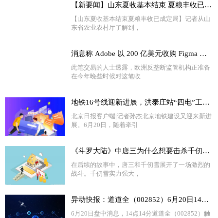
【新要闻】山东夏收基本结束 夏粮丰收已成定局
【山东夏收基本结束夏粮丰收已成定局】记者从山
东省农业农村厅了解到，
消息称 Adobe 以 200 亿美元收购 Figma 的交易将面临欧盟调查
此笔交易的人士透露，欧洲反垄断监管机构正准备
在今年晚些时候对这笔收
地铁16号线迎新进展，洪泰庄站“四电”工程今日开工
北京日报客户端|记者孙杰北京地铁建设又迎来新进
展。6月20日，随着牵引
《斗罗大陆》中唐三为什么想要击杀千仞雪?
在后续的故事中，唐三和千仞雪展开了一场激烈的
战斗。千仞雪实力强大，
异动快报：道道全（002852）6月20日14点14分触及跌停板_环球热讯
6月20日盘中消息，14点14分道道全（002852）触