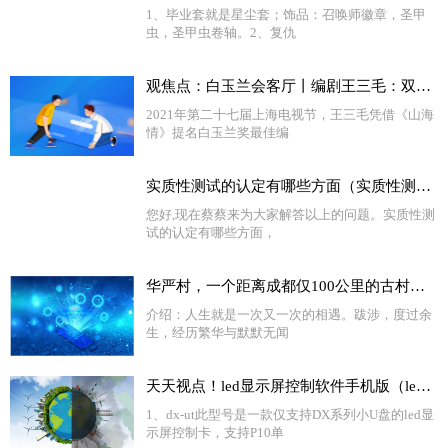
1、毕业套就是星尘套；饰品：召唤师徽章，圣甲
虫，圣甲虫卷轴。2、复仇
观焦点：白玉兰会客厅丨编剧王三毛：双腿走入生活，用情用心创作
2021年第二十七届上海电视节，王三毛凭借《山海
情》提名白玉兰奖最佳编
实质性测试的认定有哪些方面（实质性测试）
您好,现在蔡蔡来为大家解答以上的问题。实质性测
试的认定有哪些方面，
华严村，一个距离成都仅100公里的古村落，隐藏着川西最大的古聚落
介绍：人生就是一次又一次的相遇。跋涉，度过余
生，经历繁华与默默无闻
天天视点！led显示屏控制软件手机版（led显示屏控制软件dx）
1、dx-ut此型号是一款仅支持DX系列小U盘的led显
示屏控制卡，支持P10单