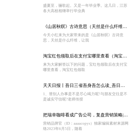
盛夏至，骊歌起。又是一年毕业季。这几日，江苏
各大高校相继举行毕业典
《山居秋暝》古诗意思（天丝是什么纤维）_全球快消息
今天小红来为大家带来的是《山居秋暝》古诗意
思，天丝是什么纤维，让我
淘宝红包领取后在支付宝哪里查看（淘宝红包领取后在哪里） 全球热门
来为大家解答以下的问题，宝红包领取后在支付宝
哪里查看，淘宝红包领取
天天日报丨吾日三省吾身吾怎么读_吾日三省吾身读音是什么意思
1、替别人办事是不是尽心竭力呢?与朋友交往是不
是诚实守信呢?老师传授
把瑞幸咖啡看成广告公司，复盘营销策略|世界热议
营销品牌官（ID：aaaacopys）独家编辑素材来源网
络2023年6月5日，随着