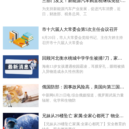
三部门发文！新能源汽车购置税继续免征-视焦点讯
为支持新能源汽车产业发展，促进汽车消费，近
日，财政部、税务总局、工
市十六届人大常委会第5次主任会议召开
6月20日，市人大常委会党组书记、主任方婷主持
召开市十六届人大常委会
回顾河北衡水桃城中学学生被捅7刀，家属拉横幅控诉：这简直是谋杀-世界快播报
海南13岁女孩遭遇校园霸凌，耳膜穿孔，眼睛被插
入异物造成永久性伤害的
俄国防部：因事故风险高，美国向第三国转移生物实验室
中新网6月21日电 综合俄媒报道，俄罗斯武装力量
辐射、化学和生物防
兄妹从29楼坠亡 家属:全家心都死了 物业撇清关系令人恼火！！
【兄妹从29楼坠亡家属:全家心都死了】安全教育的