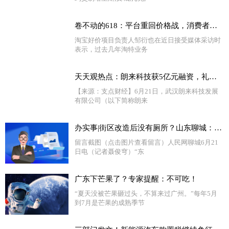
卷不动的618：平台重回价格战，消费者却越来越冷静了|天天快资讯
淘宝好价项目负责人邹衍也在近日接受媒体采访时
表示，过去几年淘特业务
天天观热点：朗来科技获5亿元融资，礼来亚洲基金首次投资湖北
【来源：支点财经】6月21日，武汉朗来科技发展
有限公司（以下简称朗来
办实事|街区改造后没有厕所？山东聊城：安排！-天天热头条
留言截图（点击图片查看留言）人民网聊城6月21
日电（记者聂俊穹）“东
广东下芒果了？专家提醒：不可吃！
“夏天没被芒果砸过头，不算来过广州。”每年5月
到7月是芒果的成熟季节