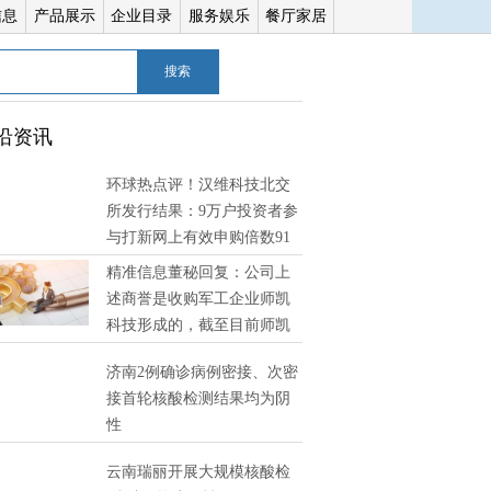
信息
产品展示
企业目录
服务娱乐
餐厅家居
搜索
沿资讯
环球热点评！汉维科技北交
所发行结果：9万户投资者参
与打新网上有效申购倍数91
精准信息董秘回复：公司上
述商誉是收购军工企业师凯
科技形成的，截至目前师凯
技经营状况良好，未发现有减值迹象 环球消息
济南2例确诊病例密接、次密
接首轮核酸检测结果均为阴
性
云南瑞丽开展大规模核酸检