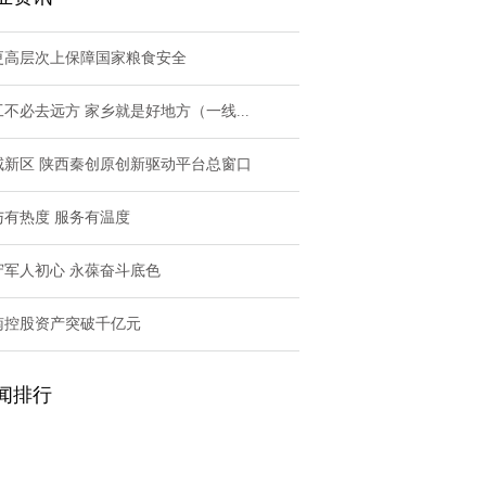
更高层次上保障国家粮食安全
工不必去远方 家乡就是好地方（一线...
咸新区 陕西秦创原创新驱动平台总窗口
与有热度 服务有温度
守军人初心 永葆奋斗底色
南控股资产突破千亿元
闻排行