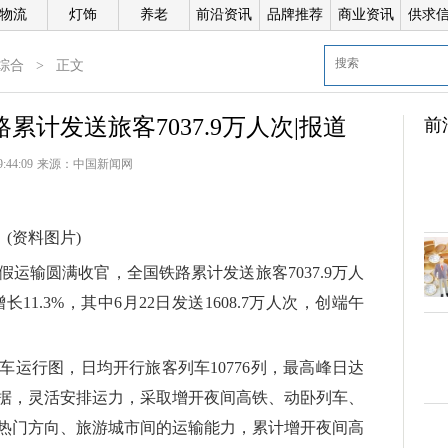
物流
灯饰
养老
前沿资讯
品牌推荐
商业资讯
供求
综合
>
正文
累计发送旅客7037.9万人次|报道
前
9:44:09
来源：
中国新闻网
(资料图片)
倍
假运输圆满收官，全国铁路累计发送旅客7037.9万人
增长11.3%，其中6月22日发送1608.7万人次，创端午
科
运行图，日均开行旅客列车10776列，最高峰日达
预售数据，灵活安排运力，采取增开夜间高铁、动卧列车、
热门方向、旅游城市间的运输能力，累计增开夜间高