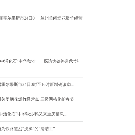
疆霍尔果斯市24日0
兰州关闭烟花爆竹经营
至16时新增确诊病例
点 三级网格化护春节
4例 无症状感
水中活化石”中华秋沙
探访为铁路道岔“洗
又来重庆栖息越冬了
澡”的“清洁工”
霍尔果斯市24日0时至16时新增确诊病...
州关闭烟花爆竹经营点 三级网格化护春节
中活化石”中华秋沙鸭又来重庆栖息...
访为铁路道岔“洗澡”的“清洁工”