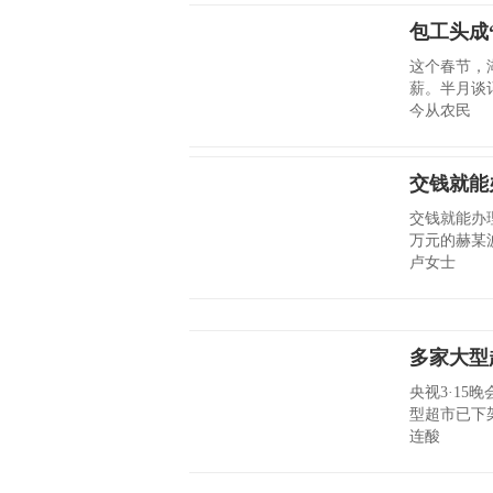
包工头成
这个春节，
薪。半月谈
今从农民
交钱就能
交钱就能办理
万元的赫某
卢女士
多家大型
央视3·15
型超市已下
连酸