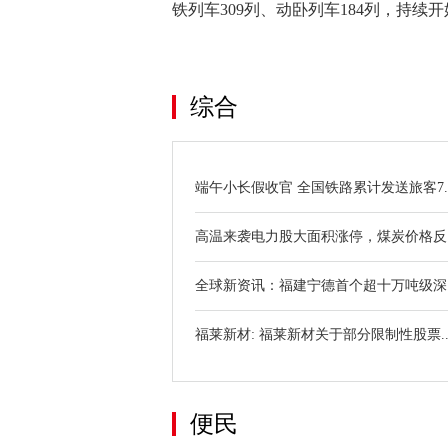
铁列车309列、动卧列车184列，持续
关键词：
综合
端午小长假收官 全国铁路累计发送旅客7..
高温来袭电力股大面积涨停，煤炭价格反..
全球新资讯：福建宁德首个超十万吨级深..
福莱新材: 福莱新材关于部分限制性股票..
便民