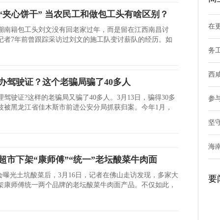
“夹心饼干” 当农民工和做包工头有啥区别？
在
湖南籍包工头刘文没有回老家过年，而是留在江西南昌讨
记者7年前曾跟踪采访过刘文的施工队变讨薪队的经历。如
务
西
办驾驶证？这个老骗局骗了40多人
驾驶证?这样的老骗局又骗了40多人。3月13日，骗得30多
参
波被黑龙江省佳木斯市前进公安分局抓获归案。今年1月，
坚
海
超市下架“康师傅”“统一”老坛酸菜牛肉面
晚会曝光土坑酸菜后，3月16日，记者在佛山走访发现，多家大
要
架康师傅统一两个品牌的老坛酸菜牛肉面产品。不仅如此，