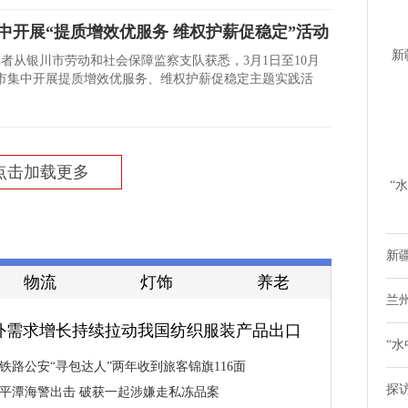
中开展“提质增效优服务 维权护薪促稳定”活动
新
记者从银川市劳动和社会保障监察支队获悉，3月1日至10月
川市集中开展提质增效优服务、维权护薪促稳定主题实践活
时
点击加载更多
“
鸭
新疆
物流
灯饰
养老
兰
外需求增长持续拉动我国纺织服装产品出口
“水
铁路公安“寻包达人”两年收到旅客锦旗116面
探
平潭海警出击 破获一起涉嫌走私冻品案