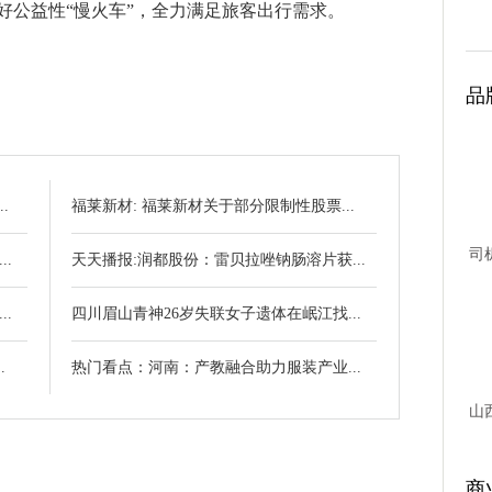
开好公益性“慢火车”，全力满足旅客出行需求。
品
.
福莱新材: 福莱新材关于部分限制性股票...
司
.
天天播报:润都股份：雷贝拉唑钠肠溶片获...
台故
.
四川眉山青神26岁失联女子遗体在岷江找...
.
热门看点：河南：产教融合助力服装产业...
山
商